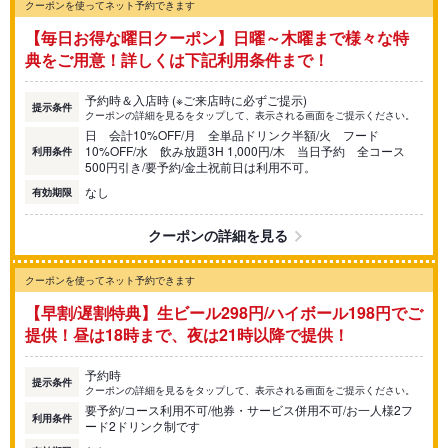
クーポンを使ってネット予約できます
【毎日お得な曜日クーポン】日曜～木曜まで様々な特
典をご用意！詳しくは下記利用条件まで！
予約時＆入店時 (※ご来店時に必ずご提示)
提示条件
クーポンの詳細を見るをタップして、表示される画面をご提示ください。
日 会計10%OFF/月 全単品ドリンク半額/火 フード
10%OFF/水 飲み放題3H 1,000円/木 当日予約 全コース
利用条件
500円引き/要予約/金土祝前日は利用不可。
なし
有効期限
クーポンの詳細を見る
クーポンを使ってネット予約できます
【早割/遅割特典】生ビール298円/ハイボール198円でご
提供！昼は18時まで、夜は21時以降で提供！
予約時
提示条件
クーポンの詳細を見るをタップして、表示される画面をご提示ください。
要予約/コース利用不可/他券・サービス併用不可/お一人様2フ
利用条件
ード2ドリンク制です