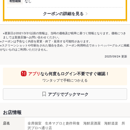
なし
有効期限
クーポンの詳細を見る
※更新日が2021/3/31以前の情報は、当時の価格及び税率に基づく情報となります。価格につき
ましては直接店舗へお問い合わせください。
※クーポンは予告なく内容を変更・終了・延長する可能性があります。
※スクリーンショットや印刷をされた場合を含め、クーポン利用時点でホットペッパーグルメに掲載
がないものはご利用いただけません。
2025/09/24 更新
アプリ
なら何度もログイン不要ですぐ確認！
ワンタップで手軽につかえる
アプリでブックマーク
お店情報
店名
全席個室 生本マグロと創作和食 海鮮居酒屋 海鮮道楽 所
沢プロぺ通り店