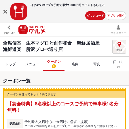
はじめてのアプリ予約で最大
1,000円分ポイントもらえる
ダウンロード
アプリで開く
お店TOP
マイメニュー
全席個室 生本マグロと創作和食 海鮮居酒屋
海鮮道楽 所沢プロぺ通り店
クーポン
口コミ
トップ
メニュー
店内
写真
6
39
クーポン一覧
クーポンを使ってネット予約できます
【宴会特典】8名様以上のコースご予約で幹事様1名分
無料！
予約時＆入店時 (※ご来店時に必ずご提示)
提示条件
クーポンの詳細を見るをタップして、表示される画面をご提示ください。