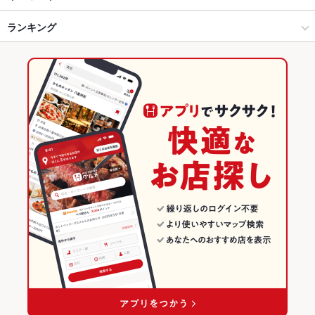
所沢 × 海鮮
所沢駅 × 海鮮
西所沢駅
ランキング
からあげ
馬刺し
エビ料理
刺身
ローストビーフ
フライドポテト
しゃぶしゃぶ
すき焼き
おでん
焼きそば
地鶏
もつ鍋
ちりとり鍋
所沢駅 × 居酒屋
所沢駅 × 和食
埼玉のグルメランキング
鴨肉
餃子
チャーハン
炭火焼
牛タン
デザート
たこ焼き
所沢駅 × 海鮮
所沢駅 × 和食全般
埼玉の居酒屋ランキング
肉寿司
和食
埼玉
埼玉の海鮮ランキング
和食全般
埼玉 × 居酒屋
所沢のグルメランキング
所沢 × 和食
埼玉 × 海鮮
所沢の居酒屋ランキング
所沢 × 和食全般
埼玉 × 和食
所沢の海鮮ランキング
所沢駅 × 和食
埼玉 × 和食全般
所沢駅のグルメランキング
所沢駅 × 和食全般
所沢駅の居酒屋ランキング
所沢駅の海鮮ランキング