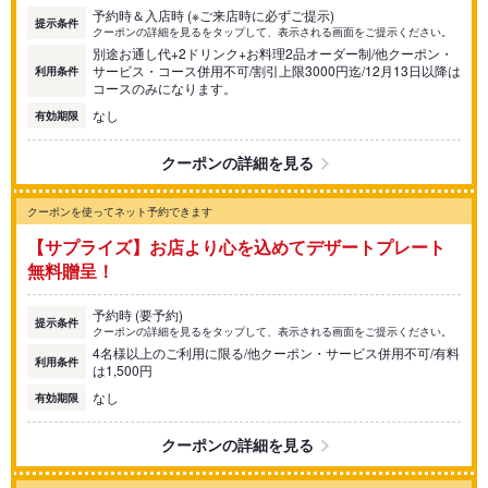
予約時＆入店時 (※ご来店時に必ずご提示)
提示条件
クーポンの詳細を見るをタップして、表示される画面をご提示ください。
別途お通し代+2ドリンク+お料理2品オーダー制/他クーポン・
サービス・コース併用不可/割引上限3000円迄/12月13日以降は
利用条件
コースのみになります。
なし
有効期限
クーポンの詳細を見る
クーポンを使ってネット予約できます
【サプライズ】お店より心を込めてデザートプレート
無料贈呈！
予約時 (要予約)
提示条件
クーポンの詳細を見るをタップして、表示される画面をご提示ください。
4名様以上のご利用に限る/他クーポン・サービス併用不可/有料
利用条件
は1,500円
なし
有効期限
クーポンの詳細を見る