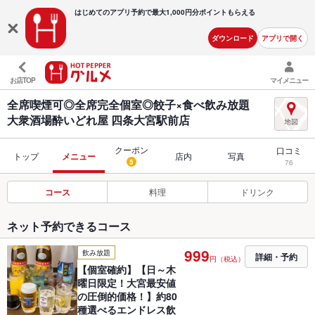
はじめてのアプリ予約で最大
1,000円分ポイントもらえる
ダウンロード
アプリで開く
お店TOP
マイメニュー
全席喫煙可◎全席完全個室◎餃子×食べ飲み放題
大衆酒場酔いどれ屋 四条大宮駅前店
クーポン
口コミ
トップ
メニュー
店内
写真
5
76
コース
料理
ドリンク
ネット予約できるコース
999
飲み放題
詳細・予約
円（税込）
【個室確約】【日～木
曜日限定！大宮最安値
の圧倒的価格！】約80
種選べるエンドレス飲