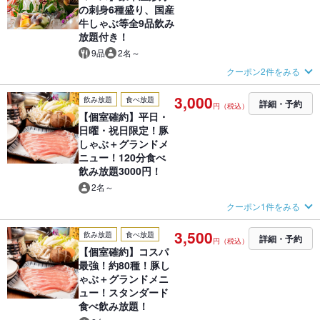
の刺身6種盛り、国産
牛しゃぶ等全9品飲み
放題付き！
9品
2名～
クーポン2件をみる
3,000
飲み放題
食べ放題
詳細・予約
円（税込）
【個室確約】平日・
日曜・祝日限定！豚
しゃぶ＋グランドメ
ニュー！120分食べ
飲み放題3000円！
2名～
クーポン1件をみる
3,500
飲み放題
食べ放題
詳細・予約
円（税込）
【個室確約】コスパ
最強！約80種！豚し
ゃぶ＋グランドメニ
ュー！スタンダード
食べ飲み放題！