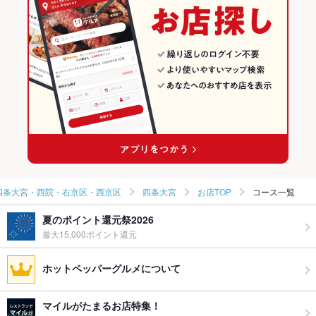
四条大宮駅 × 海鮮
京都 × 海鮮
四条大宮のグルメランキング
四条大宮の居酒屋ランキング
四条大宮・西院・右京区・西京区
四条大宮
お店TOP
コース一覧
夏のポイント還元祭2026
最大15,000ポイント還元
ホットペッパーグルメについて
マイルがたまるお店特集！