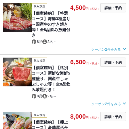
4,500
飲み放題
詳細・予約
円（税込）
【個室確約】【特選
コース】海鮮3種盛り
～国産牛のすき焼き
等！全8品飲み放題付
き
8品
2名～
クーポン2件をみる
6,500
飲み放題
詳細・予約
円（税込）
【個室確約】【格別
コース】新鮮な海鮮5
種盛り、国産牛しゃ
ぶしゃぶ等！全8品飲
み放題付き！
8品
2名～
クーポン2件をみる
8,000
飲み放題
詳細・予約
円（税込）
【個室確約】【極上
コース】豪華屋形舟