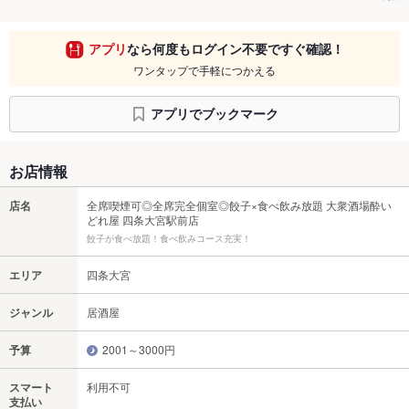
アプリ
なら何度もログイン不要ですぐ確認！
ワンタップで手軽につかえる
アプリでブックマーク
お店情報
店名
全席喫煙可◎全席完全個室◎餃子×食べ飲み放題 大衆酒場酔い
どれ屋 四条大宮駅前店
餃子が食べ放題！食べ飲みコース充実！
エリア
四条大宮
ジャンル
居酒屋
予算
2001～3000円
スマート
利用不可
支払い