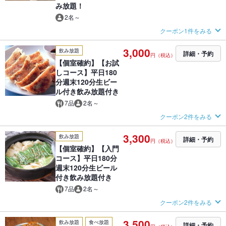
み放題！
2名～
クーポン1件をみる
3,000
飲み放題
詳細・予約
円（税込）
【個室確約】【お試
しコース】平日180
分週末120分生ビー
ル付き飲み放題付き
7品
2名～
クーポン2件をみる
3,300
飲み放題
詳細・予約
円（税込）
【個室確約】【入門
コース】平日180分
週末120分生ビール
付き飲み放題付き
7品
2名～
クーポン2件をみる
3,500
飲み放題
食べ放題
詳細・予約