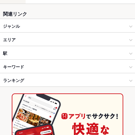
関連リンク
ジャンル
居酒屋
エリア
創作
四条大宮
駅
海鮮
四条大宮 × 居酒屋
大宮駅
キーワード
四条大宮・西院・右京区・西京区 × 居酒屋
四条大宮 × 創作
四条大宮駅
ランキング
からあげ
お茶漬け
炉ばた焼き・炙り焼き
エビ料理
フライドポテト
ウインナー
しゃぶしゃぶ
焼きそば
もつ鍋
餃子
麻婆豆腐
肉寿司
四条大宮・西院・右京区・西京区 × 創作
四条大宮 × 海鮮
二条城前駅
京都のグルメランキング
いくら丼
四条大宮・西院・右京区・西京区 × 海鮮
京都
京都の居酒屋ランキング
四条大宮駅 × 居酒屋
京都 × 居酒屋
四条大宮・西院・右京区・西京区のグルメランキング
四条大宮駅 × 創作
京都 × 創作
四条大宮・西院・右京区・西京区の居酒屋ランキング