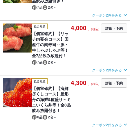
品飲み放題付き！
7品
2名～
クーポン2件をみる
4,000
飲み放題
詳細・予約
円（税込）
【個室確約】【リッ
チ肉宴会コース】国
産牛の肉寿司～豚・
牛しゃぶしゃぶ等！
全7品飲み放題付！
7品
2名～
クーポン2件をみる
4,300
飲み放題
詳細・予約
円（税込）
【個室確約】【海鮮
尽くしコース】屋形
舟の海鮮5種盛り～ミ
ニいくら丼等！全8品
飲み放題付き！
8品
2名～
クーポン2件をみる