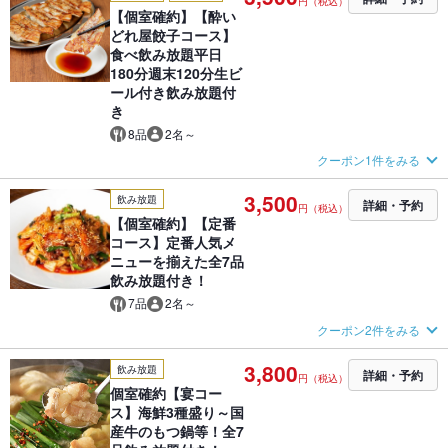
円（税込）
【個室確約】【酔い
どれ屋餃子コース】
食べ飲み放題平日
180分週末120分生ビ
ール付き飲み放題付
き
8品
2名～
クーポン1件をみる
3,500
飲み放題
詳細・予約
円（税込）
【個室確約】【定番
コース】定番人気メ
ニューを揃えた全7品
飲み放題付き！
7品
2名～
クーポン2件をみる
3,800
飲み放題
詳細・予約
円（税込）
個室確約【宴コー
ス】海鮮3種盛り～国
産牛のもつ鍋等！全7