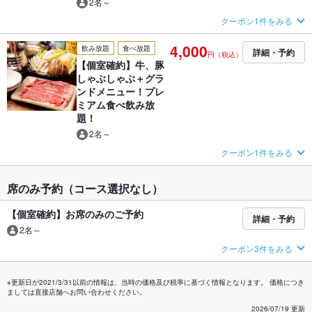
2名～
クーポン1件をみる
4,000
飲み放題
食べ放題
詳細・予約
円（税込）
【個室確約】牛、豚
しゃぶしゃぶ＋グラ
ンドメニュー！プレ
ミアム食べ飲み放
題！
2名～
クーポン1件をみる
席のみ予約（コース選択なし）
【個室確約】お席のみのご予約
詳細・予約
2名～
クーポン3件をみる
※更新日が2021/3/31以前の情報は、当時の価格及び税率に基づく情報となります。 価格につき
ましては直接店舗へお問い合わせください。
2026/07/19 更新