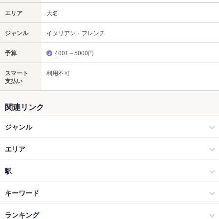
エリア
大名
ジャンル
イタリアン・フレンチ
予算
4001～5000円
スマート
利用不可
支払い
関連リンク
ジャンル
イタリアン・フレンチ
エリア
イタリアン
大名
駅
大名・今泉・警固 × イタリアン・フレンチ
大名 × イタリアン・フレンチ
赤坂駅
キーワード
大名・今泉・警固 × イタリアン
大名 × イタリアン
天神南駅
ランキング
塩辛
ウニ料理
エビ料理
カキ料理・オイスター
ローストビーフ