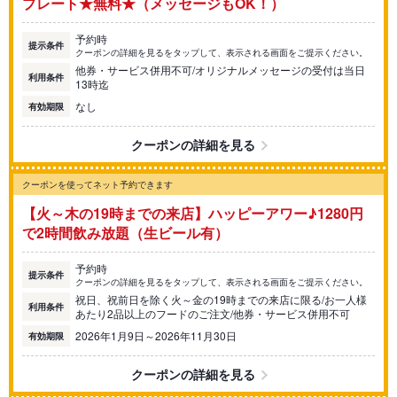
プレート★無料★（メッセージもOK！）
予約時
提示条件
クーポンの詳細を見るをタップして、表示される画面をご提示ください。
他券・サービス併用不可/オリジナルメッセージの受付は当日
利用条件
13時迄
なし
有効期限
クーポンの詳細を見る
クーポンを使ってネット予約できます
【火～木の19時までの来店】ハッピーアワー♪1280円
で2時間飲み放題（生ビール有）
予約時
提示条件
クーポンの詳細を見るをタップして、表示される画面をご提示ください。
祝日、祝前日を除く火～金の19時までの来店に限る/お一人様
利用条件
あたり2品以上のフードのご注文/他券・サービス併用不可
2026年1月9日～2026年11月30日
有効期限
クーポンの詳細を見る