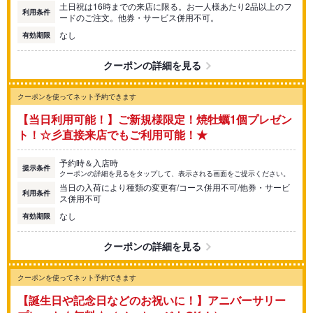
土日祝は16時までの来店に限る。お一人様あたり2品以上のフ
利用条件
ードのご注文。他券・サービス併用不可。
なし
有効期限
クーポンの詳細を見る
クーポンを使ってネット予約できます
【当日利用可能！】ご新規様限定！焼牡蠣1個プレゼン
ト！☆彡直接来店でもご利用可能！★
予約時＆入店時
提示条件
クーポンの詳細を見るをタップして、表示される画面をご提示ください。
当日の入荷により種類の変更有/コース併用不可/他券・サービ
利用条件
ス併用不可
なし
有効期限
クーポンの詳細を見る
クーポンを使ってネット予約できます
【誕生日や記念日などのお祝いに！】アニバーサリー