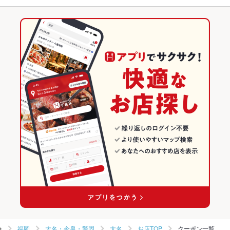
フライドポテト
バーニャカウダ
トリュフ
リゾット
ブイヤベース
パテ
赤坂駅 × イタリアン・フレンチ
大名 × 居酒屋
西鉄福岡駅
福岡のグルメランキング
パスタ
ジェノベーゼ
ボロネーゼ
ニョッキ
ピザ
マルゲリータ
赤坂駅 × イタリアン
大名 × 海鮮
福岡のイタリアン・フレンチランキング
チャーハン
ケーキ
デザート
アヒージョ
生ハム
チーズケーキ
居酒屋
福岡
福岡のイタリアンランキング
ジェラート
揚げピザ
海鮮
福岡 × イタリアン・フレンチ
大名・今泉・警固のグルメランキング
大名・今泉・警固 × 居酒屋
福岡 × イタリアン
大名・今泉・警固のイタリアン・フレンチランキング
大名・今泉・警固 × 海鮮
福岡 × 居酒屋
大名・今泉・警固のイタリアンランキング
赤坂駅 × 居酒屋
福岡 × 海鮮
大名のグルメランキング
赤坂駅 × 海鮮
大名のイタリアン・フレンチランキング
大名のイタリアンランキング
福岡
大名・今泉・警固
大名
お店TOP
クーポン一覧