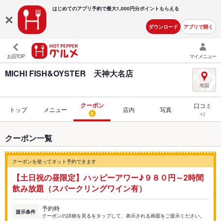
はじめてのアプリ予約で最大
1,000円分ポイントもらえる
ダウンロード
アプリで開く
お店TOP
マイメニュー
MICHI FISH&OYSTER 天神大名店
クーポン
口コミ
トップ
メニュー
店内
写真
6
42
クーポン一覧
クーポンを使ってネット予約できます
【土日祝の昼限定】ハッピーアワー♪９８０円～2時間
飲み放題（スパークリングワイン有）
予約時
提示条件
クーポンの詳細を見るをタップして、表示される画面をご提示ください。