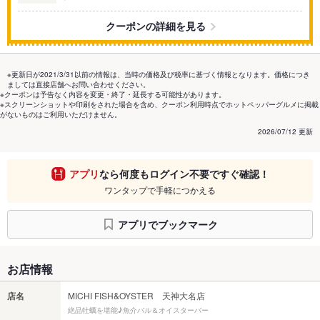
クーポンの詳細を見る
※更新日が2021/3/31以前の情報は、当時の価格及び税率に基づく情報となります。価格につき
ましては直接店舗へお問い合わせください。
※クーポンは予告なく内容を変更・終了・延長する可能性があります。
※スクリーンショットや印刷をされた場合を含め、クーポン利用時点でホットペッパーグルメに掲載
がないものはご利用いただけません。
2026/07/12 更新
アプリ
なら何度もログイン不要ですぐ確認！
ワンタップで手軽につかえる
アプリでブックマーク
お店情報
店名
MICHI FISH&OYSTER 天神大名店
絶品牡蠣を堪能♪魚介バル＆オイスターバー