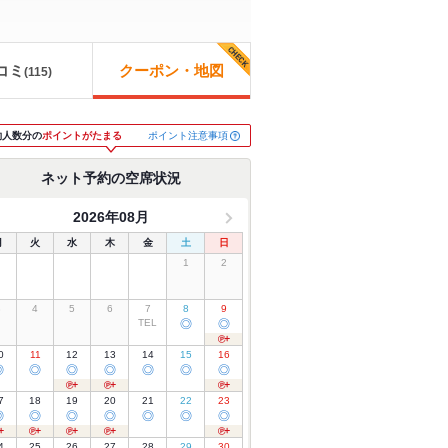
コミ
クーポン・地図
(
115
)
ポイント注意事項
約人数分の
ポイントがたまる
ネット予約の空席状況
2026年08月
月
火
水
木
金
土
日
1
2
3
4
5
6
7
8
9
TEL
◎
◎
0
11
12
13
14
15
16
◎
◎
◎
◎
◎
◎
◎
7
18
19
20
21
22
23
◎
◎
◎
◎
◎
◎
◎
4
25
26
27
28
29
30