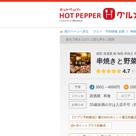
前のページへ戻る
グルメ・予約情報 全国
神
炭火で焼き上げた上質な串をご提供
個室 居酒屋 鍋 地鶏 串焼き 
串焼きと野菜
4.7
口
3001～4000円
20
予算
居酒屋
和食
ジャンル
エリア
20歳未満の方は入店不可（
お知らせ
【アプリ予約限定】最大800ポイント還元対象
ポイントプラス対象店