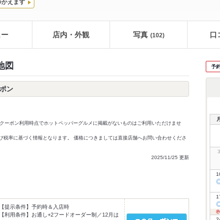
つかえます
ュー
店内・外観
写真
口
(102)
地図
予
ーポン
クーポン利用時点でホットペッパーグルメに掲載がないものはご利用いただけませ
価格及び税率に基づく情報となります。 価格につきましては直接店舗へお問い合わせくださ
2025/11/25 更新
1
1
【提示条件】
予約時＆入店時
【利用条件】
お通し+2フードオーダー制／12月は
2