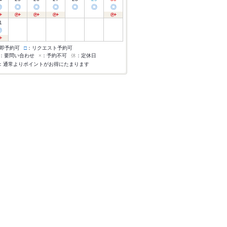
◎
◎
◎
◎
◎
◎
◎
1
◎
即予約可
□
：リクエスト予約可
：要問い合わせ
×
：予約不可
休
：定休日
：通常よりポイントがお得にたまります