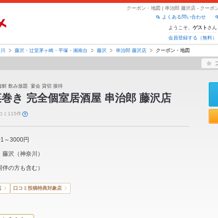
クーポン・地図 | 串治郎 藤沢店 - ク
よくある問い合わせ
ようこそ、
さん
ゲスト
会員登録する（無料）
奈川
藤沢・辻堂茅ヶ崎・平塚・湘南台
藤沢
串治郎 藤沢店
クーポン・地図
海鮮 飲み放題 宴会 貸切 接待
巻き 完全個室居酒屋 串治郎 藤沢店
コミ115件
01～3000円
藤沢
（
神奈川
）
同伴の方も含む）
店
口コミ投稿特典対象店