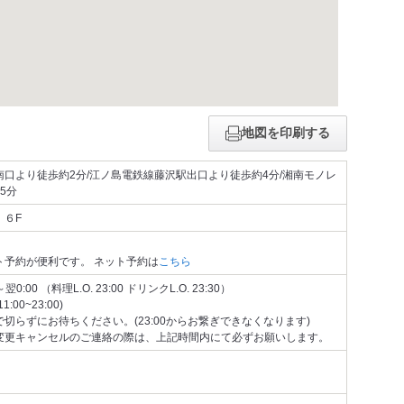
地図を印刷する
口より徒歩約2分/江ノ島電鉄線藤沢駅出口より徒歩約4分/湘南モノレ
5分
 ６F
ト予約が便利です。 ネット予約は
こちら
:00 （料理L.O. 23:00 ドリンクL.O. 23:30）
0~23:00)
切らずにお待ちください。(23:00からお繋ぎできなくなります)
変更キャンセルのご連絡の際は、上記時間内にて必ずお願いします。