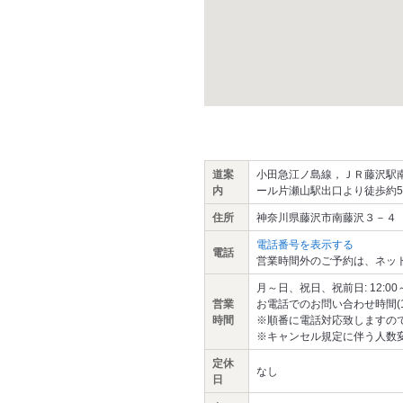
道案
小田急江ノ島線，ＪＲ藤沢駅南
内
ール片瀬山駅出口より徒歩約5
住所
神奈川県藤沢市南藤沢３－４
電話番号を表示する
電話
営業時間外のご予約は、ネッ
月～日、祝日、祝前日: 12:00～翌0
営業
お電話でのお問い合わせ時間(11:0
時間
※順番に電話対応致しますので
※キャンセル規定に伴う人数
定休
なし
日