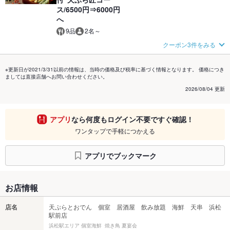
ス/6500円⇒6000円
へ
9品
2名～
クーポン3件をみる
※更新日が2021/3/31以前の情報は、当時の価格及び税率に基づく情報となります。 価格につき
ましては直接店舗へお問い合わせください。
2026/08/04 更新
アプリ
なら何度もログイン不要ですぐ確認！
ワンタップで手軽につかえる
アプリでブックマーク
お店情報
店名
天ぷらとおでん 個室 居酒屋 飲み放題 海鮮 天串 浜松
駅前店
浜松駅エリア 個室海鮮 焼き鳥 夏宴会