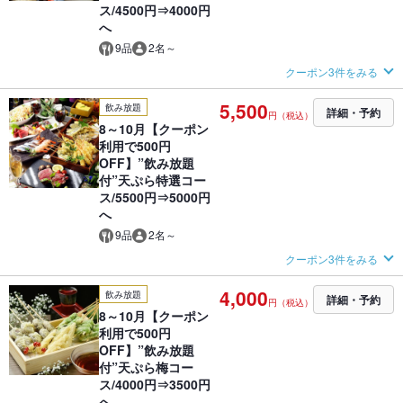
ス/4500円⇒4000円
へ
9品
2名～
クーポン3件をみる
5,500
飲み放題
詳細・予約
円（税込）
8～10月【クーポン
利用で500円
OFF】”飲み放題
付”天ぷら特選コー
ス/5500円⇒5000円
へ
9品
2名～
クーポン3件をみる
4,000
飲み放題
詳細・予約
円（税込）
8～10月【クーポン
利用で500円
OFF】”飲み放題
付”天ぷら梅コー
ス/4000円⇒3500円
へ