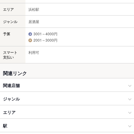
エリア
浜松駅
ジャンル
居酒屋
予算
3001～4000円
2001～3000円
スマート
利用可
支払い
関連リンク
関連店舗
天ぷらとおでん 天串
ジャンル
居酒屋
エリア
和風
浜松駅
駅