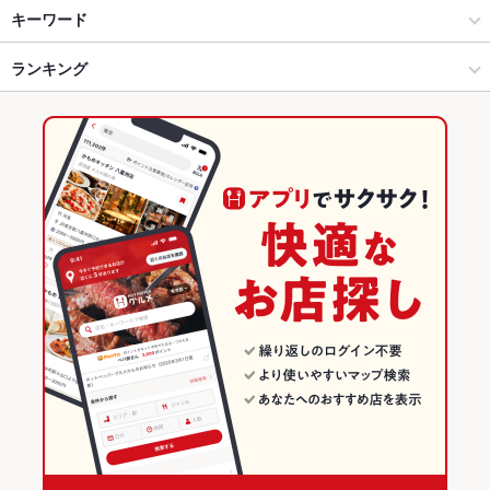
海鮮
浜松駅 × 居酒屋
新浜松駅
キーワード
浜松 × 居酒屋
浜松駅 × 和風
第一通り駅
ランキング
手羽先
からあげ
お茶漬け
馬刺し
ウニ料理
エビ料理
カキ料理・オイスター
フライドポテト
そば
天ぷら
おでん
牛すじ
浜松 × 和風
浜松駅 × 海鮮
浜松駅
静岡のグルメランキング
天丼
焼きそば
つくね
ステーキ
餃子
チャーハン
浜松 × 海鮮
静岡
静岡の居酒屋ランキング
新浜松駅 × 居酒屋
静岡 × 居酒屋
浜松のグルメランキング
新浜松駅 × 和風
静岡 × 和風
浜松の居酒屋ランキング
新浜松駅 × 海鮮
静岡 × 海鮮
浜松駅のグルメランキング
浜松駅の居酒屋ランキング