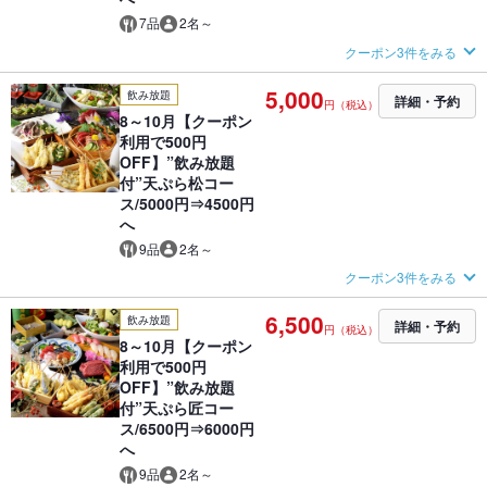
7品
2名～
クーポン3件をみる
5,000
飲み放題
詳細・予約
円（税込）
8～10月【クーポン
利用で500円
OFF】”飲み放題
付”天ぷら松コー
ス/5000円⇒4500円
へ
9品
2名～
クーポン3件をみる
6,500
飲み放題
詳細・予約
円（税込）
8～10月【クーポン
利用で500円
OFF】”飲み放題
付”天ぷら匠コー
ス/6500円⇒6000円
へ
9品
2名～