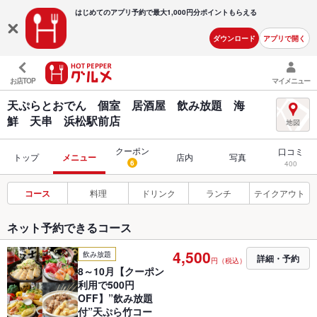
はじめてのアプリ予約で最大
1,000円分ポイントもらえる
ダウンロード
アプリで開く
お店TOP
マイメニュー
天ぷらとおでん 個室 居酒屋 飲み放題 海
鮮 天串 浜松駅前店
クーポン
口コミ
トップ
メニュー
店内
写真
6
400
コース
料理
ドリンク
ランチ
テイクアウト
ネット予約できるコース
4,500
飲み放題
詳細・予約
円（税込）
8～10月【クーポン
利用で500円
OFF】”飲み放題
付”天ぷら竹コー