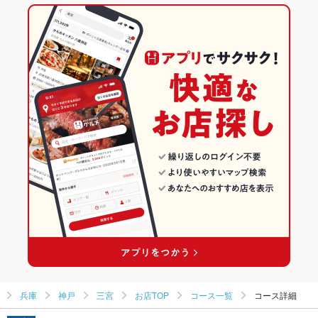
三宮駅 × 居酒屋
兵庫
兵庫のグルメランキング
おでん
肉豆腐
牛すじ
なめろう
焼きそば
つくね
鶏皮
もつ鍋
三宮駅 × 和風
兵庫 × 居酒屋
兵庫の居酒屋ランキング
ステーキ
シーフード
バーニャカウダ
グラタン
パスタ
ペペロンチーノ
兵庫 × 和風
神戸のグルメランキング
生パスタ
ピザ
マルゲリータ
餃子
チャーハン
生春巻き
ケーキ
デザート
アヒージョ
生ハム
塩もつ鍋
ししゃもの天ぷら
神戸の居酒屋ランキング
ポルチーニパスタ
三宮のグルメランキング
三宮の居酒屋ランキング
兵庫
神戸
三宮
お店TOP
コース一覧
コース詳細