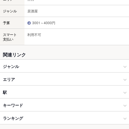
ジャンル
居酒屋
予算
3001～4000円
スマート
利用不可
支払い
関連リンク
ジャンル
居酒屋
エリア
和風
三宮
駅
神戸 × 居酒屋
三宮 × 居酒屋
三宮駅
キーワード
神戸 × 和風
三宮 × 和風
ランキング
からあげ
お茶漬け
塩辛
ウニ料理
エビ料理
カキ料理・オイスター
カニ料理
刺身
あん肝
ウインナー
豆腐料理
湯豆腐
天ぷら