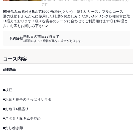
ます。
90分飲み放題付き9品で3500円(税込)という、嬉しいリーズナブルなコース！
夏の味覚もふんだんに使用した料理をお楽しみください♪ドリンク各種豊富に取
り揃えております！様々な宴会のシーンに合わせてご利用頂けます◎お料理と
共にお酒もお楽しみ下さい♪
来店日の前日23時まで
予約締切
※曜日によって締切が異なる場合があります。
コース内容
品数
9品
■枝豆
■水菜と長芋のさっぱりサラダ
■お造り4種盛り
■スタミナ豚キムチ炒め
■だし巻き卵