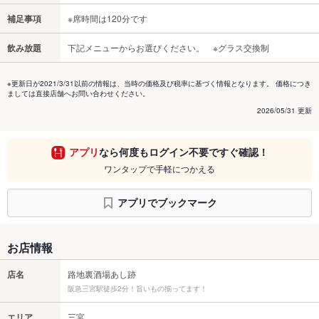
補足事項
※席時間は120分です
飲み放題
下記メニューからお選びください。 ※グラス交換制
※更新日が2021/3/31以前の情報は、当時の価格及び税率に基づく情報となります。 価格につき
ましては直接店舗へお問い合わせください。
2026/05/31 更新
アプリ
なら何度もログイン不要ですぐ確認！
ワンタップで手軽につかえる
アプリでブックマーク
お店情報
店名
路地裏酒場あし跡
阪急三宮駅徒歩2分！旨いもの揃ってます！
エリア
三宮