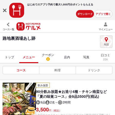
はじめてのアプリ予約で最大
1,000円分ポイントもらえる
ダウンロード
アプリで開く
コース一覧
マイメニュー
路地裏酒場あし跡
クーポン
口コミ
トップ
メニュー
店内
写真
2
226
コース
料理
ドリンク
飲み放題
90分飲み放題★お造り4種・チキン南蛮など
「夏の味覚コース」全9品3500円(税込)
9品
2名～
2時間
3,500
円（税込）
※当日のコースキャンセルについてはコース料金100％頂戴いたし