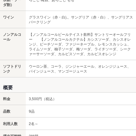
ダ割）
ワイン
グラスワイン（赤・白),、サングリア（赤・白）、サングリアス
パークリング
ノンアルコ
【ノンアルコールビールテイスト飲料】サントリーオールフリ
ール
ー 【ノンアルコールカクテル】カシスソーダ、カシスオレ
ンジ、ピーチソーダ、ファジーネーブル、レモンスカッシュ、
ライムソーダ、柚子ソーダ、梅ソーダ、ライチソーダ、シーク
ァーサーソーダ、カルピスソーダ、カルピスオレンジ
ソフトドリ
ウーロン茶、コーラ、ジンジャーエール、オレンジジュース、
ンク
パインジュース、マンゴージュース
概要
料金
3,500円（税込）
品数
9品
利用人数
2名～
滞在可能時
2時間