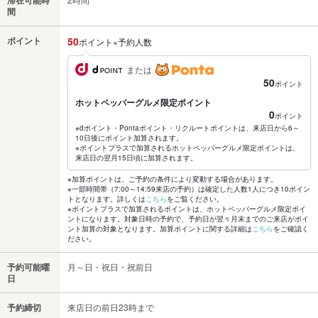
間
ポイント
50
ポイント×予約人数
または
50
ポイント
ホットペッパーグルメ限定ポイント
0
ポイント
※dポイント・Pontaポイント・リクルートポイントは、来店日から6～
10日後にポイント加算されます。
※ポイントプラスで加算されるホットペッパーグルメ限定ポイントは、
来店日の翌月15日頃に加算されます。
※加算ポイントは、ご予約の条件により変動する場合があります。
※一部時間帯（7:00～14:59来店の予約）は確定した人数1人につき10ポイン
トとなります。詳しくは
こちら
をご覧ください。
※ポイントプラスで加算されるポイントは、ホットペッパーグルメ限定ポイ
ントになります。対象日時の予約で、予約日が翌々月末までのご来店がポイ
ント加算の対象となります。加算ポイントに関する詳細は
こちら
をご確認く
ださい。
予約可能曜
月～日・祝日・祝前日
日
予約締切
来店日の前日23時まで