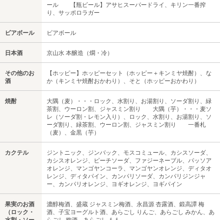
ール 【瓶ビール】アサヒスーパードライ、キリン一番搾
り、サッポロラガー
ビアボール
ビアボール
日本酒
京山水 本醸造（燗・冷）
その他のお
【ホッピー】ホッピーセット（ホッピー＋キンミヤ焼酎）、な
酒
か（キンミヤ焼酎おかわり）、そと（ホッピーおかわり）
焼酎
大隅（麦）・・・ロック、水割り、お湯割り、ソーダ割り、緑
茶割、ウーロン割、ジャスミン割り 大隅（芋）・・・麦ソ
レ（ソーダ割・レモン入り）、ロック、水割り、お湯割り、ソ
ーダ割り、緑茶割、ウーロン割、ジャスミン割り 一番札
（麦）、金黒（芋）
カクテル
ジントニック、ジンバック、モスコミュール、カシスソーダ、
カシスオレンジ、ピーチソーダ、ファジーネーブル、パッソア
オレンジ、マンゴヤンコーラ、マンゴヤンオレンジ、ディタオ
レンジ、ディタパイン、カンパリソーダ、カンパリジンジャ
ー、カンパリオレンジ、ヨギオレンジ、ヨギパイン
果実のお酒
濃醇梅酒、盛蔵 ジャスミン梅酒、永昌源 杏露酒、鍛高譚 梅
（ロック・
酒、子宝ヨーグルト酒、あらごし りんご、あらごし みかん、あ
水割・ソー
らごし 梅酒、あらごし もも