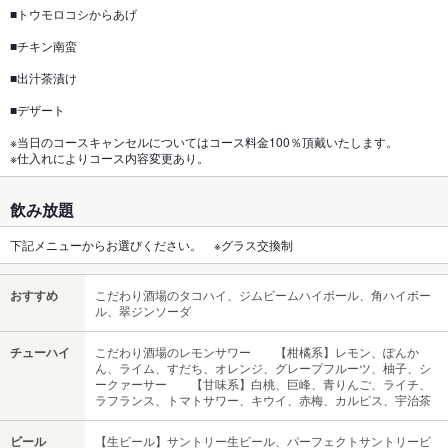
■トウモロコシからあげ
■チキン南蛮
■出汁茶漬け
■デザート
※当日のコースキャンセルについてはコース料金100％頂戴いたします。
※仕入れによりコース内容変更あり。
飲み放題
下記メニューからお選びください。 ※グラス交換制
おすすめ
こだわり酒場のタコハイ、ジムビームハイボール、角ハイボー
ル、翠ジンソーダ
チューハイ
こだわり酒場のレモンサワー 【柑橘系】レモン、ぽんか
ん、ライム、すだち、オレンジ、グレープフルーツ、柚子、シ
ークァーサー 【甘味系】白桃、巨峰、青りんご、ライチ、
ラフランス、トマトサワー、キウイ、赤梅、カルピス、宇治茶
ビール
【生ビール】サントリー生ビール、パーフェクトサントリービ