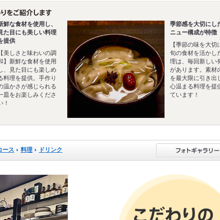
新鮮な食材を使用し、
季節感を大切にし
見た目にも美しい料理
ニュー構成が特徴
を提供
【季節の味を大切
【美しさと味わいの調
旬の食材を活かし
和】新鮮な食材を使用
理は、毎回新しい
し、見た目にも楽しめ
があります。素材
る料理を提供。手作り
を最大限に引き出
の温かさが感じられる
心温まる料理を提
一皿をお楽しみくださ
ています！
い！
コース
料理
ドリンク