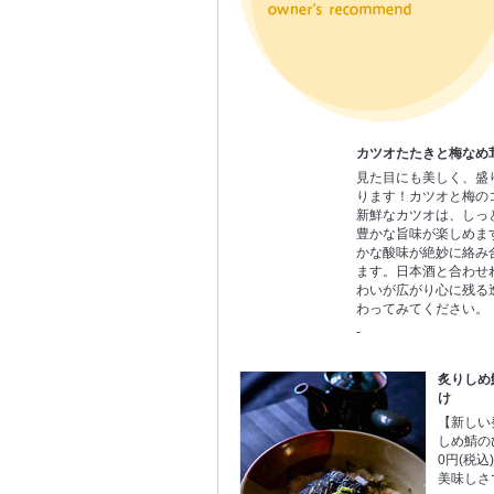
カツオたたきと梅なめ
見た目にも美しく、盛
ります！カツオと梅の
新鮮なカツオは、しっ
豊かな旨味が楽しめま
かな酸味が絶妙に絡み
ます。日本酒と合わせ
わいが広がり心に残る
わってみてください。
-
炙りしめ
け
【新しい
しめ鯖の
0円(税
美味しさ