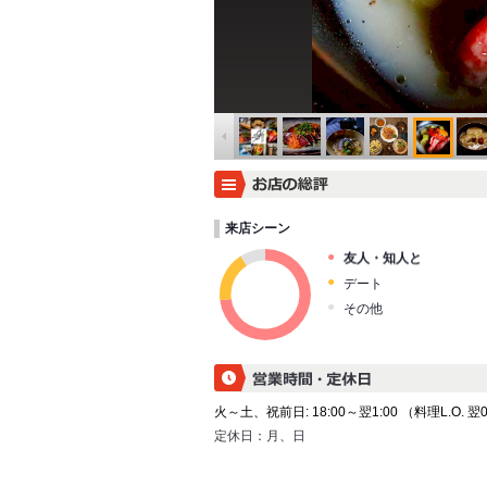
来店シーン
友人・知人と
デート
その他
火～土、祝前日: 18:00～翌1:00 （料理L.O. 翌0
定休日：
月、日