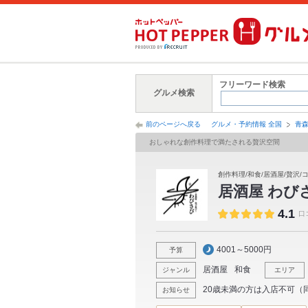
フリーワード検索
グルメ検索
前のページへ戻る
グルメ・予約情報 全国
青
おしゃれな創作料理で満たされる贅沢空間
創作料理/和食/居酒屋/贅沢/コ
居酒屋 わび
4.1
口
4001～5000円
予算
居酒屋
和食
ジャンル
エリア
20歳未満の方は入店不可（
お知らせ