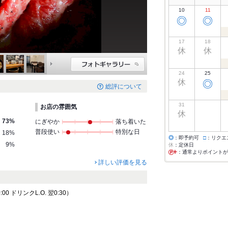
10
11
◎
◎
17
18
休
休
24
25
休
◎
総評について
31
お店の雰囲気
休
73%
にぎやか
落ち着いた
普段使い
特別な日
18%
◎
：即予約可
□
：リクエ
9%
休
：定休日
：通常よりポイントが
詳しい評価を見る
:00 ドリンクL.O. 翌0:30）