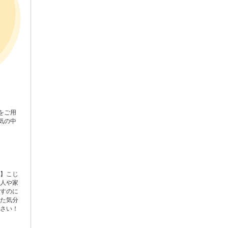
をご用
気の中
気】こじ
友人や家
ごすのに
した気分
ださい！