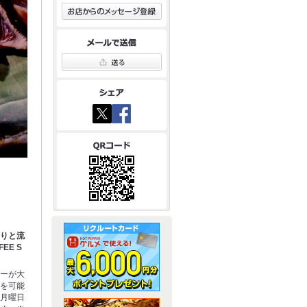
たりと流
EE S
ューが大
用を可能
の月曜日