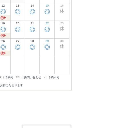
12
13
14
15
16
休
◎
◎
◎
◎
19
20
21
22
23
休
◎
◎
◎
◎
26
27
28
29
30
休
◎
◎
◎
◎
スト予約可
TEL
：要問い合わせ
×
：予約不可
お得にたまります