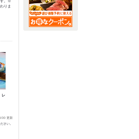
です。※
変わりま
 レ
0/30 更新
ください。