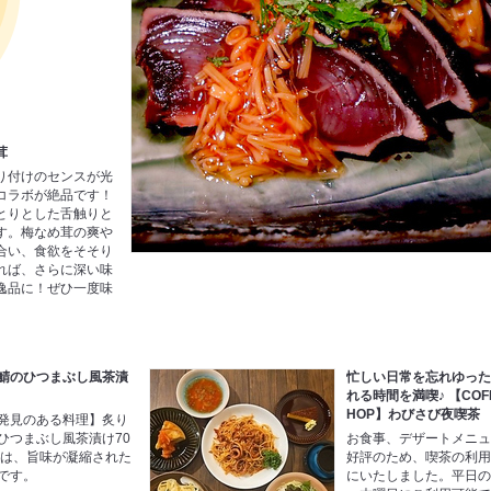
茸
り付けのセンスが光
コラボが絶品です！
とりとした舌触りと
す。梅なめ茸の爽や
合い、食欲をそそり
れば、さらに深い味
逸品に！ぜひ一度味
鯖のひつまぶし風茶漬
忙しい日常を忘れゆっ
れる時間を満喫♪ 【COFF
HOP】わびさび夜喫茶
発見のある料理】炙り
ひつまぶし風茶漬け70
お食事、デザートメニ
込)は、旨味が凝縮された
好評のため、喫茶の利
です。
にいたしました。平日