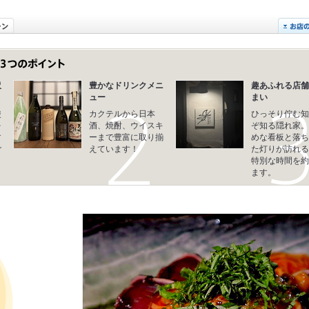
沢
豊かなドリンクメニ
趣あふれる店舗
ュー
まい
使
カクテルから日本
ひっそり佇む知
を
酒、焼酎、ウイスキ
ぞ知る隠れ家。
す
ーまで豊富に取り揃
めな看板と落ち
ご
えています！
た灯りが訪れる
特別な時間を約
ます。