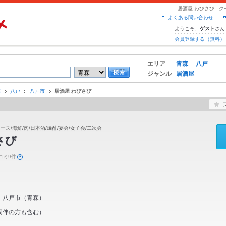
居酒屋 わびさび -
よくある問い合わせ
ようこそ、
さん
ゲスト
会員登録する（無料）
エリア
青森
八戸
ジャンル
居酒屋
森
八戸
八戸市
居酒屋 わびさび
ース/海鮮/肉/日本酒/焼酎/宴会/女子会/二次会
さび
コミ9件
八戸市
（
青森
）
同伴の方も含む）