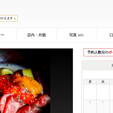
つかえます
ュー
店内・外観
写真
(47)
予約人数分の
ポ
月
火
3
4