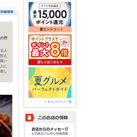
の佇
る人
控え
着い
人に
束し
キャンペーン一覧
お店限定のお得な情報満載