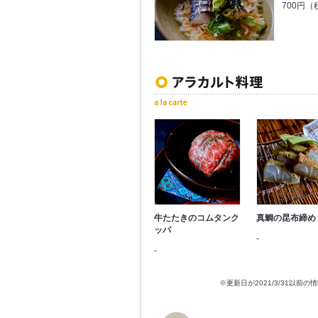
700円（
牛たたきのコムタンク
真鯛の昆布締め
ッパ
-
-
※更新日が2021/3/31