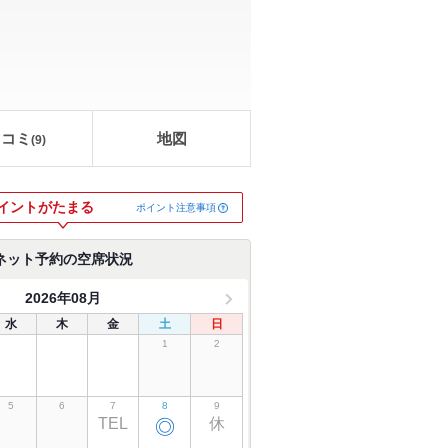
口コミ
地図
(
9
)
イントがたまる
ポイント注意事項
ネット予約の空席状況
2026年08月
水
木
金
土
日
1
2
5
6
7
8
9
TEL
休
◎