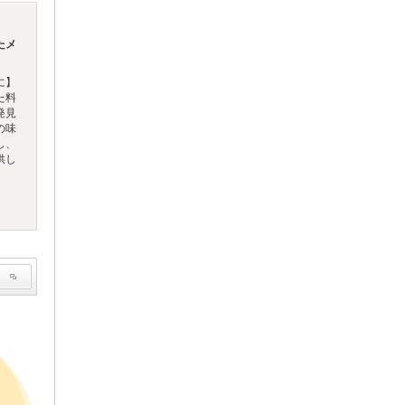
たメ
に】
た料
発見
の味
し、
供し