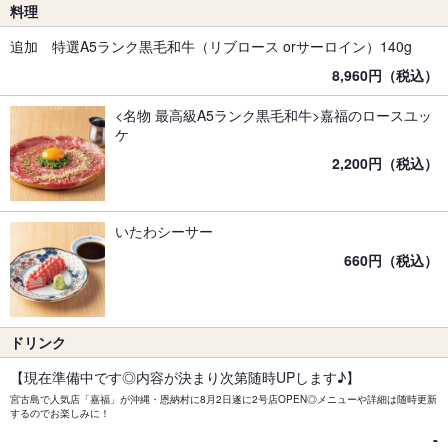
料理
追加 特選A5ランク黒毛和牛（リブロース orサーロイン）140g
8,960円（税込）
<名物 最高級A5ランク黒毛和牛>嘉福のロースユッ
ケ
2,200円（税込）
いたわシーサー
660円（税込）
ドリンク
【現在準備中です◎内容が決まり次第随時UPします♪】
宮古島で人気店「嘉福」が沖縄・恩納村に8月2日遂に2号店OPEN◎メニューや詳細は随時更新
するのでお楽しみに！
‐