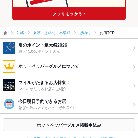
グパーティ
ー二次会
お祝い・サ
可
プライズ対
応
沖縄
名護・恩納村・本部町
恩納村
お店TOP
夏のポイント還元祭2026
備考
－
最大15,000ポイント還元
ホットペッパーグルメについて
マイルがたまるお店特集！
マイルがたまるお店をご紹介
今日明日予約できるお店
急ぎの飲み会でもネット予約OK！
ホットペッパーグルメ掲載申込み