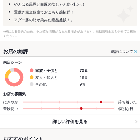
やんばる黒豚と白豚の塩しゃぶ食べ比べ！
畳敷き完全個室でおこもり感抜群！
アグー豚の脂が染みた絶品釜飯！」
※AIによる要約のため、不正確な情報が含まれる場合があります。掲載情報全文と併せてご確認
ください。
お店の総評
総評について
来店シーン
家族・子供と
73％
友人・知人と
18％
その他
9％
お店の雰囲気
にぎやか
落ち着いた
普段使い
特別な日
詳しい評価を見る
おすすめポイント