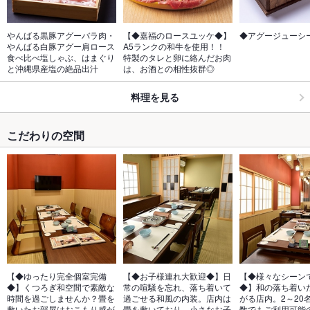
やんばる黒豚アグーバラ肉・
【◆嘉福のロースユッケ◆】
◆アグージューシ
やんばる白豚アグー肩ロース
A5ランクの和牛を使用！！
食べ比べ塩しゃぶ、はまぐり
特製のタレと卵に絡んだお肉
と沖縄県産塩の絶品出汁
は、お酒との相性抜群◎
料理を見る
こだわりの空間
【◆ゆったり完全個室完備
【◆お子様連れ大歓迎◆】日
【◆様々なシーン
◆】くつろぎ和空間で素敵な
常の喧騒を忘れ、落ち着いて
◆】和の落ち着い
時間を過ごしませんか？畳を
過ごせる和風の内装。店内は
がる店内。2～20
敷いたお部屋はおこもり感が
畳を敷いており、小さなお子
数でもご利用可能