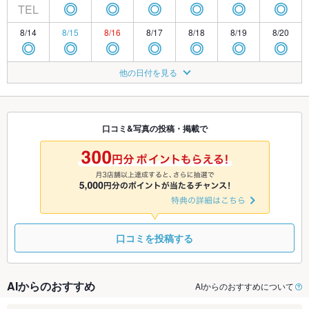
TEL
◎
◎
◎
◎
◎
◎
8/14
8/15
8/16
8/17
8/18
8/19
8/20
◎
◎
◎
◎
◎
◎
◎
8/21
8/22
8/23
8/24
8/25
8/26
8/27
他の日付を見る
◎
◎
◎
◎
◎
◎
◎
8/28
8/29
8/30
8/31
9/1
9/2
9/3
◎
◎
◎
◎
◎
◎
◎
口コミ&写真の投稿・掲載で
9/4
9/5
9/6
9/7
9/8
9/9
9/10
◎
◎
◎
◎
◎
◎
◎
口コミを投稿する
AIからのおすすめ
AIからのおすすめについて