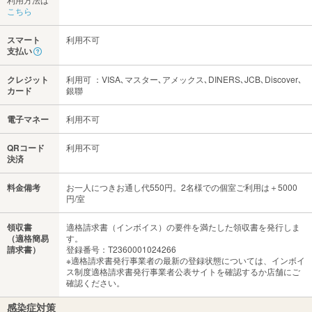
こちら
スマート
利用不可
支払い
クレジット
利用可 ：VISA､マスター､アメックス､DINERS､JCB､Discover､
カード
銀聯
電子マネー
利用不可
QRコード
利用不可
決済
料金備考
お一人につきお通し代550円。2名様での個室ご利用は＋5000
円/室
領収書
適格請求書（インボイス）の要件を満たした領収書を発行しま
（適格簡易
す。
請求書）
登録番号：T2360001024266
※適格請求書発行事業者の最新の登録状態については、インボイ
ス制度適格請求書発行事業者公表サイトを確認するか店舗にご
確認ください。
感染症対策