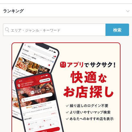
Wi-Fi
名護・恩納村・本部町 × 和食
恩納村 × 和食
ランキング
沖縄料理
ソーセージ
しゃぶしゃぶ
天ぷら
つくね
餃子
デザート
バリアフリ
なし
ー
名護・恩納村・本部町 × しゃぶしゃぶ・すき焼き
恩納村 × しゃぶしゃぶ・すき焼き
沖縄のグルメランキング
駐車場
あり ：※駐車場は5台ご用意あり◎
検索
居酒屋
恩納村 × 居酒屋
沖縄の和食ランキング
英語メニュ
あり
ー
和風
恩納村 × 和風
沖縄のしゃぶしゃぶ・すき焼きランキング
その他設備
－
名護・恩納村・本部町 × 居酒屋
沖縄
名護・恩納村・本部町のグルメランキング
その他
名護・恩納村・本部町 × 和風
沖縄 × 和食
名護・恩納村・本部町の和食ランキング
飲み放題
なし
沖縄 × しゃぶしゃぶ・すき焼き
名護・恩納村・本部町のしゃぶしゃぶ・すき焼きランキング
食べ放題
なし
沖縄 × 居酒屋
恩納村のグルメランキング
お酒
カクテル充実、焼酎充実、ワイン充実
お子様連れ
お子様連れOK ：小さいお子様をお連れの際はご予約時に人数
沖縄 × 和風
恩納村の和食ランキング
と年齢をお知らせください。
恩納村のしゃぶしゃぶ・すき焼きランキング
ウェディン
－