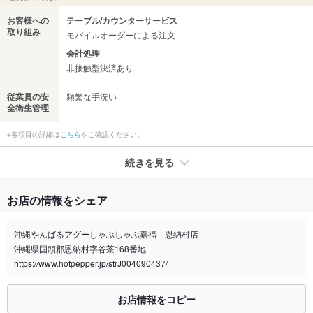
お客様への
テーブル/カウンターサービス
取り組み
モバイルオーダーによる注文
会計処理
非接触型決済あり
従業員の安
頻繁な手洗い
全衛生管理
※各項目の詳細は
こちら
をご確認ください。
続きを見る
たばこ
お店の情報をシェア
禁煙・喫煙
全席禁煙
※外に灰皿をご用意してます。喫煙の際はご利用下さい！
沖縄やんばるアグーしゃぶしゃぶ嘉福 恩納村店
沖縄県国頭郡恩納村字谷茶168番地
喫煙専用室
なし
https://www.hotpepper.jp/strJ004090437/
※2020年4月1日～受動喫煙対策に関する法律が施行されています。正しい情報はお店へお問い
合わせください。
お店情報をコピー
お席