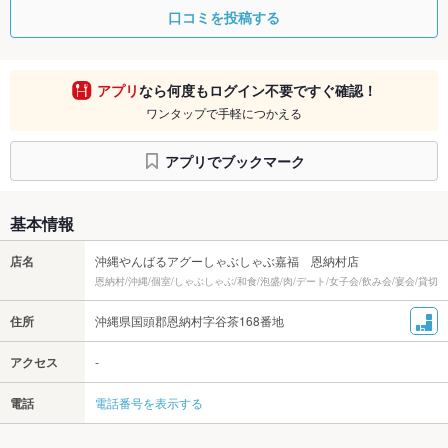
口コミを投稿する
アプリ
なら何度もログイン不要ですぐ確認！
ワンタップで手軽につかえる
アプリでブックマーク
基本情報
店名
沖縄やんばるアグーしゃぶしゃぶ嘉福 恩納村店
恩納村/沖縄/個室/しゃぶしゃぶ/和食/泡盛/肉/デート/女子会/飲み会/宴会/貸切
住所
沖縄県国頭郡恩納村字谷茶168番地
アクセス
‐
電話
電話番号を表示する