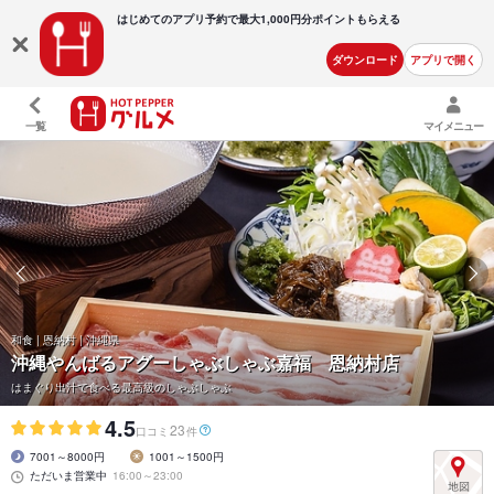
はじめてのアプリ予約で最大
1,000円分ポイントもらえる
ダウンロード
アプリで開く
一覧
マイメニュー
和食 | 恩納村 | 沖縄県
沖縄やんばるアグーしゃぶしゃぶ嘉福 恩納村店
はまぐり出汁で食べる最高級のしゃぶしゃぶ
4.5
23
口コミ
件
7001～8000円
1001～1500円
ただいま営業中
16:00～23:00