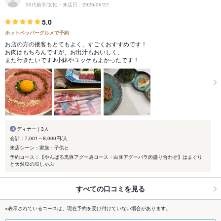
30代前半/女性・来店日：2026/06/27
5.0
ホットペッパーグルメで予約
お店の方の接客もとてもよく、すごくおすすめです！
お肉はもちろんですが、お出汁もおいしく、
また行きたいです♪小鉢やユッケもよかったです！
ディナー | 3人
会計：7,001～8,000円/人
来店シーン：家族・子供と
予約コース：【やんばる黒豚アグー肩ロース・白豚アグーバラ肉盛り合わせ】はまぐり
と天然塩の塩しゃぶ
すべての口コミを見る
※表示されているコースは、現在予約を受け付けていない場合があります。