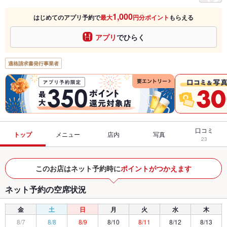
1,000
はじめてのアプリ予約で
最大
円分ポイント
もらえる
アプリ
でひらく
適格請求書発行事業者
口コミ
トップ
メニュー
店内
写真
23
このお店はネット予約時に
ポイントがつかえます
ネット予約の空席状況
金
土
日
月
火
水
木
8/7
8/8
8/9
8/10
8/11
8/12
8/13