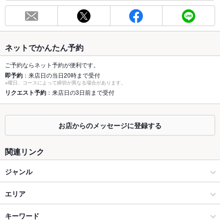
総席数
50席
最大宴会収
50人
容人数
ネットでかんたん予約
個室
あり
ご予約ならネット予約が便利です。
即予約
：来店日の当日20時まで受付
※曜日、コースによって締切が異なる場合があります。
座敷
あり
リクエスト予約
：来店日の3日前まで受付
掘りごたつ
なし
カウンター
なし
お店からのメッセージに登録する
ソファー
なし
関連リンク
テラス席
なし
ジャンル
貸切
貸切不可 ：※ 要相談
和食
エリア
設備
しゃぶしゃぶ・すき焼き
恩納村
キーワード
なし