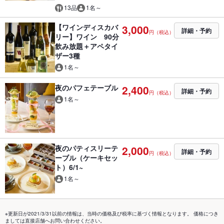
13品
1名～
【ワインディスカバ
3,000
詳細・予約
円（税込）
リー】ワイン 90分
飲み放題＋アペタイ
ザー3種
1名～
夜のパフェテーブル
2,400
詳細・予約
円（税込）
1名～
夜のパティスリーテ
2,000
詳細・予約
円（税込）
ーブル（ケーキセッ
ト）6/1~
1名～
※更新日が2021/3/31以前の情報は、当時の価格及び税率に基づく情報となります。 価格につき
ましては直接店舗へお問い合わせください。