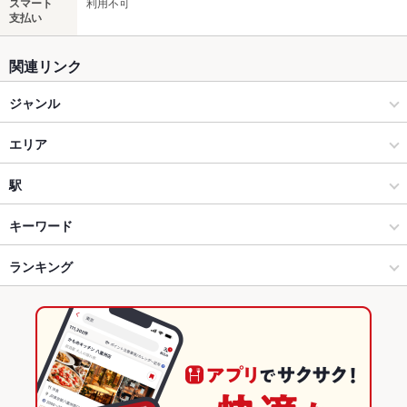
スマート
利用不可
支払い
関連リンク
ジャンル
ダイニングバー・バル
エリア
洋・和洋・各国料理・その他
名古屋駅
駅
名古屋（名古屋駅/西区/中村区） × ダイニングバー・バル
名古屋駅 × ダイニングバー・バル
国際センター駅
キーワード
名古屋（名古屋駅/西区/中村区） × 洋・和洋・各国料理・その他
名古屋駅 × 洋・和洋・各国料理・その他
伏見駅
ランキング
手羽先
フライドポテト
カルボナーラ
ペペロンチーノ
ハンバーガー
生ハム
伏見駅 × ダイニングバー・バル
名古屋駅 × カフェ・スイーツ
愛知のグルメランキング
伏見駅 × 洋・和洋・各国料理・その他
名古屋駅 × カフェ
愛知のダイニングバー・バルランキング
カフェ・スイーツ
愛知
名古屋（名古屋駅/西区/中村区）のグルメランキング