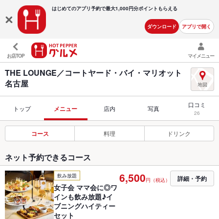
はじめてのアプリ予約で最大
1,000円分ポイントもらえる
ダウンロード
アプリで開く
お店TOP
マイメニュー
THE LOUNGE／コートヤード・バイ・マリオット
名古屋
口コミ
トップ
メニュー
店内
写真
26
コース
料理
ドリンク
ネット予約できるコース
6,500
飲み放題
詳細・予約
円（税込）
女子会 ママ会に◎ワ
インも飲み放題♪イ
ブニングハイティー
セット