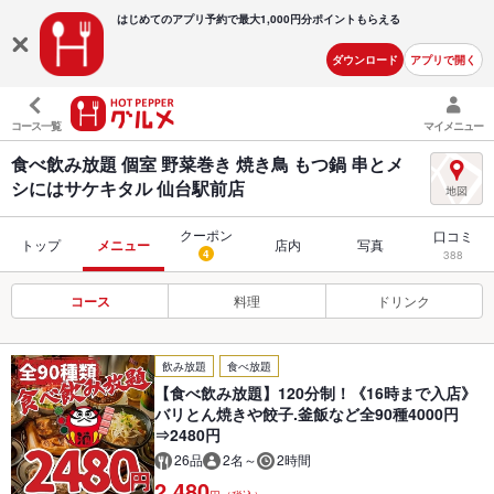
はじめてのアプリ予約で最大
1,000円分ポイントもらえる
ダウンロード
アプリで開く
コース一覧
マイメニュー
食べ飲み放題 個室 野菜巻き 焼き鳥 もつ鍋 串とメ
シにはサケキタル 仙台駅前店
クーポン
口コミ
トップ
メニュー
店内
写真
4
388
コース
料理
ドリンク
飲み放題
食べ放題
【食べ飲み放題】120分制！《16時まで入店》
バリとん焼きや餃子.釜飯など全90種4000円
⇒2480円
26品
2名～
2時間
2,480