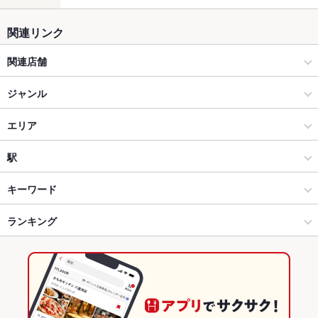
関連リンク
関連店舗
串とメシにはサケキタル
ジャンル
居酒屋
エリア
和風
仙台駅
駅
仙台市 × 居酒屋
仙台駅 × 居酒屋
あおば通駅
キーワード
仙台市 × 和風
仙台駅 × 和風
仙台駅
ランキング
からあげ
お茶漬け
エビ料理
カキ料理・オイスター
フライドポテト
ウインナー
つくね
鶏皮
もつ鍋
餃子
麻婆豆腐
仙台駅 × 居酒屋
仙台駅 × 和食
宮城のグルメランキング
仙台駅 × 和風
仙台駅 × 焼き鳥・鶏料理
宮城の居酒屋ランキング
和食
宮城
仙台市のグルメランキング