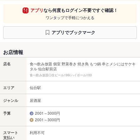
アプリ
なら何度もログイン不要ですぐ確認！
ワンタップで手軽につかえる
アプリでブックマーク
お店情報
店名
食べ飲み放題 個室 野菜巻き 焼き鳥 もつ鍋 串とメシにはサケキ
タル 仙台駅前店
食べ飲み放題◎生ビール199/ハイボール100
エリア
仙台駅
ジャンル
居酒屋
予算
2001～3000円
2001～3000円
スマート
利用不可
支払い