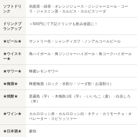
ソフトドリ
烏龍茶・緑茶・オレンジジュース・ジンジャーエール・コー
ンク
ラ・ジャスミン茶・カルピス・カルピスソーダ
ドリンクプ
＋500円にて下記ドリンクも飲み放題に！
ランアップ
★ビール★
サントリー生・シャンディガフ・ノンアルコールビール
★ウイスキ
角ハイボール・角ジンジャーハイボール・角コークハイボール
ー★
★サワー★
蜂蜜レモンサワー
★梅酒★
蜂蜜梅酒（ロック・水割り・ソーダ割・お湯割り）
★焼酎★
黒霧島（芋）・木挽BLUE（芋）・いいちこ（麦）・白岳しろ
（米）
★ワイン★
カルロロッシ赤・カルロロッシ白・キティ・カリモーチョ・オ
ペレーター・スピリッツァー
★日本酒★
豪快