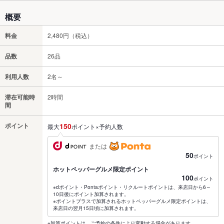
概要
料金
2,480円（税込）
品数
26品
利用人数
2名～
滞在可能時
2時間
間
ポイント
150
最大
ポイント×予約人数
または
50
ポイント
ホットペッパーグルメ限定ポイント
100
ポイント
※dポイント・Pontaポイント・リクルートポイントは、来店日から6～
10日後にポイント加算されます。
※ポイントプラスで加算されるホットペッパーグルメ限定ポイントは、
来店日の翌月15日頃に加算されます。
※加算ポイントは、ご予約の条件により変動する場合があります。