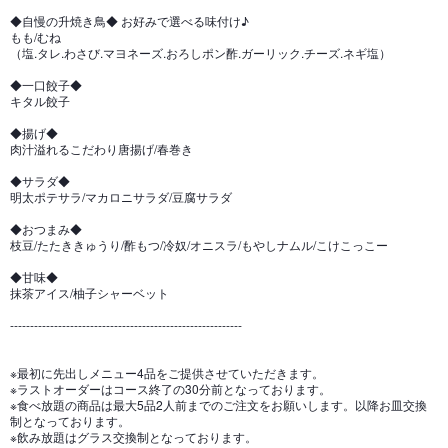
◆自慢の升焼き鳥◆ お好みで選べる味付け♪
もも/むね
（塩.タレ.わさび.マヨネーズ.おろしポン酢.ガーリック.チーズ.ネギ塩）
◆一口餃子◆
キタル餃子
◆揚げ◆
肉汁溢れるこだわり唐揚げ/春巻き
◆サラダ◆
明太ポテサラ/マカロニサラダ/豆腐サラダ
◆おつまみ◆
枝豆/たたききゅうり/酢もつ/冷奴/オニスラ/もやしナムル/こけこっこー
◆甘味◆
抹茶アイス/柚子シャーベット
----------------------------------------------------------
※最初に先出しメニュー4品をご提供させていただきます。
※ラストオーダーはコース終了の30分前となっております。
※食べ放題の商品は最大5品2人前までのご注文をお願いします。以降お皿交換
制となっております。
※飲み放題はグラス交換制となっております。