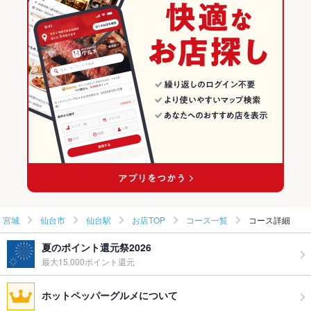
焼き鳥・鶏料理
宮城 × 居酒屋
仙台市の居酒屋ランキング
仙台市 × 和食
宮城 × 和風
仙台駅のグルメランキング
仙台市 × 焼き鳥・鶏料理
宮城 × 和食
仙台駅の居酒屋ランキング
仙台駅 × 和食
宮城 × 焼き鳥・鶏料理
仙台駅 × 焼き鳥・鶏料理
宮城
仙台市
仙台駅
お店TOP
コース一覧
コース詳細
夏のポイント還元祭2026
最大15,000ポイント還元
ホットペッパーグルメについて