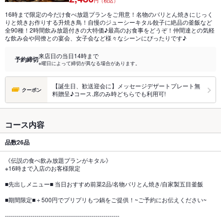
円（税込）
16時まで限定の今だけ食べ放題プランをご用意！名物のバリとん焼きにじっく
りと焼きお作りする升焼き鳥！自慢のジューシーキタル餃子に絶品の釜飯など
全90種！2時間飲み放題付きの大特価♪最高のお食事をどうぞ！仲間達との気軽
な飲み会や同僚との宴会、女子会など様々なシーンにぴったりです♪
来店日の当日14時まで
予約締切
※曜日によって締切が異なる場合があります。
【誕生日、歓送迎会に】メッセージデザートプレート無
クーポン
料贈呈♪コース.席のみ時どちらでも利用可!
コース内容
品数
26品
《伝説の食べ飲み放題プランがキタル》
※16時まで入店のお客様限定
■先出しメニュー■ 当日おすすめ前菜2品/名物バリとん焼き/自家製五目釜飯
■期間限定■＋500円でプリプリもつ鍋をご提供！~ご予約にお伝えください~
----------------------------------------------------------