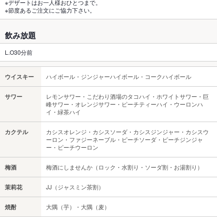
※デザートはお一人様おひとつまで。
※節度あるご注文にご協力下さい。
飲み放題
L.O30分前
ウイスキー
ハイボール・ジンジャーハイボール・コークハイボール
サワー
レモンサワー・こだわり酒場のタコハイ・ホワイトサワー・巨
峰サワー・オレンジサワー・ピーチティーハイ・ウーロンハ
イ・緑茶ハイ
カクテル
カシスオレンジ・カシスソーダ・カシスジンジャー・カシスウ
ーロン・ファジーネーブル・ピーチソーダ・ピーチジンジャ
ー・ピーチウーロン
梅酒
梅酒にしませんか（ロック・水割り・ソーダ割・お湯割り）
茉莉花
JJ（ジャスミン茶割）
焼酎
大隅（芋）・大隅（麦）