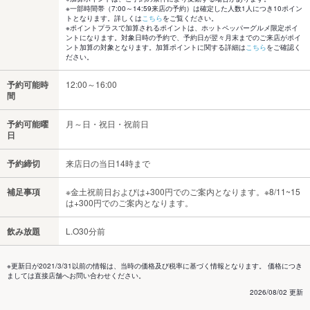
※一部時間帯（7:00～14:59来店の予約）は確定した人数1人につき10ポイン
トとなります。詳しくは
こちら
をご覧ください。
※ポイントプラスで加算されるポイントは、ホットペッパーグルメ限定ポイ
ントになります。対象日時の予約で、予約日が翌々月末までのご来店がポイ
ント加算の対象となります。加算ポイントに関する詳細は
こちら
をご確認く
ださい。
予約可能時
12:00～16:00
間
予約可能曜
月～日・祝日・祝前日
日
予約締切
来店日の当日14時まで
補足事項
※金土祝前日およびは+300円でのご案内となります。※8/11~15
は+300円でのご案内となります。
飲み放題
L.O30分前
※更新日が2021/3/31以前の情報は、当時の価格及び税率に基づく情報となります。 価格につき
ましては直接店舗へお問い合わせください。
2026/08/02 更新