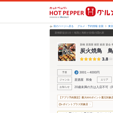
前のページへ戻る
グルメ・予約情報 全国
東
新橋駅徒歩1分！地鶏と海鮮が自慢の隠れ家
新橋 居酒屋 個室 銀座 宴会
炭火焼鳥 
3.8
口
3001～4000円
予算
居酒屋
和食
ジャンル
エリア
20歳未満の方は入店不可（
お知らせ
【アプリ予約限定】最大800ポイント還元対象
ポイントプラス対象店