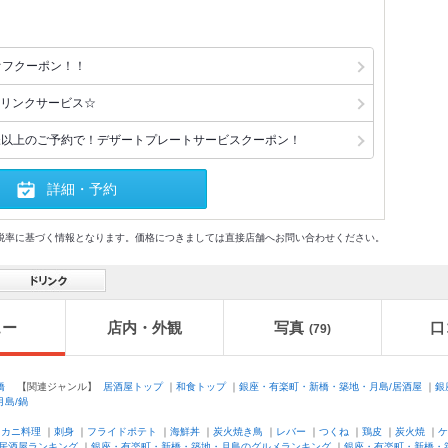
オフクーポン！！
リンクサービス☆
様以上のご予約で！デザートプレートサービスクーポン！
詳細・予約
格及び税率に基づく情報となります。価格につきましては直接店舗へお問い合わせください。
ュー
店内・外観
写真
口
(79)
橋
【関連ジャンル】
居酒屋トップ
｜
和食トップ
｜
銀座・有楽町・新橋・築地・月島/居酒屋
｜
銀
島/鍋
｜
カニ料理
｜
刺身
｜
フライドポテト
｜
海鮮丼
｜
炭火焼き鳥
｜
レバー
｜
つくね
｜
鶏皮
｜
炭火焼
｜
ケ
居酒屋ランキング
｜
銀座・有楽町・新橋・築地・月島のグルメランキング
｜
銀座・有楽町・新橋・