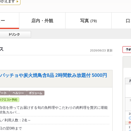
つかえます
ュー
店内・外観
写真
口
(79)
ス
予
2026/06/23 更新
ッチョや炭火焼鳥含8品 2時間飲み放題付 5000円
自信を持ってお届けする旬の魚料理やこだわりの肉料理を贅沢に堪能
鮮魚カルパ…
1
品／利用人数：2名～
1
日の翌0時まで