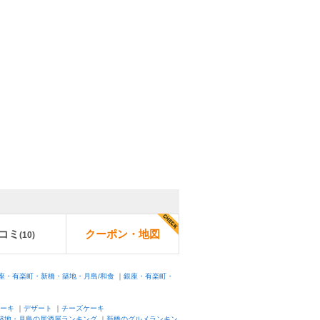
コミ
クーポン・地図
(
10
)
座・有楽町・新橋・築地・月島/和食
｜
銀座・有楽町・
ーキ
｜
デザート
｜
チーズケーキ
築地・月島の居酒屋ランキング
｜
新橋のグルメランキン