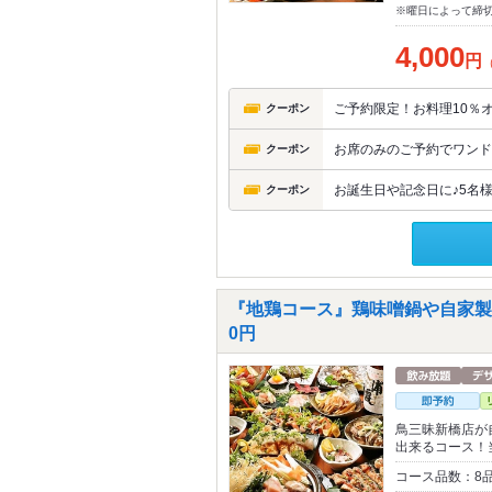
※曜日によって締
4,000
円
ご予約限定！お料理10％
クーポン
お席のみのご予約でワンド
クーポン
お誕生日や記念日に♪5名
クーポン
『地鶏コース』鶏味噌鍋や自家製豪快
0円
鳥三昧新橋店が
出来るコース！
コース品数：8