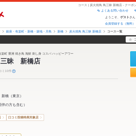
コース | 炭火焼鳥 鳥三昧 新橋店 - ク
よくある問い合わせ
ようこそ、
さん
ゲスト
会員登録する（無料）
京
銀座・有楽町・新橋・築地・月島
新橋
炭火焼鳥 鳥三昧 新橋店
コース一覧
 有楽町 豊洲 焼き鳥 海鮮 刺し身 コスパ ハッピーアワー
鳥三昧 新橋店
コミ10件
新橋
（
東京
）
同伴の方も含む）
店
口コミ投稿特典対象店