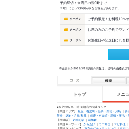
予約締切：来店日の翌0時まで
※曜日によって締切が異なる場合があります。
ご予約限定！お料理10％
クーポン
お席のみのご予約でワンド
クーポン
お誕生日や記念日に♪5名
クーポン
※更新日が2021/3/31以前の情報は、当時の価
トップ
メニ
■炭火焼鳥 鳥三昧 新橋店の関連リンク
【関連エリア】
銀座・有楽町・新橋・築地・月島
｜
新
新橋・築地・月島/和風
｜
銀座・有楽町・新橋・築地・月
【関連駅】
内幸町駅
｜
新橋駅
【関連キーワード】
からあげ
｜
ウニ料理
｜
エビ料理
【関連ランキング】
東京のグルメランキング
｜
東京の