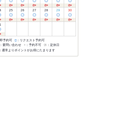
◎
◎
◎
◎
◎
◎
◎
4
25
26
27
28
29
30
◎
◎
◎
◎
◎
◎
◎
1
◎
即予約可
□
：リクエスト予約可
：要問い合わせ
×
：予約不可
休
：定休日
：通常よりポイントがお得にたまります