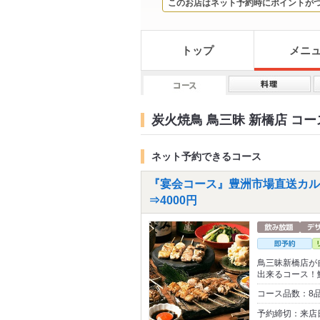
このお店はネット予約時にポイントが
トップ
メニ
炭火焼鳥 鳥三昧 新橋店 コー
ネット予約できるコース
『宴会コース』豊洲市場直送カルパ
⇒4000円
鳥三昧新橋店が
出来るコース！
コース品数：8
予約締切：来店