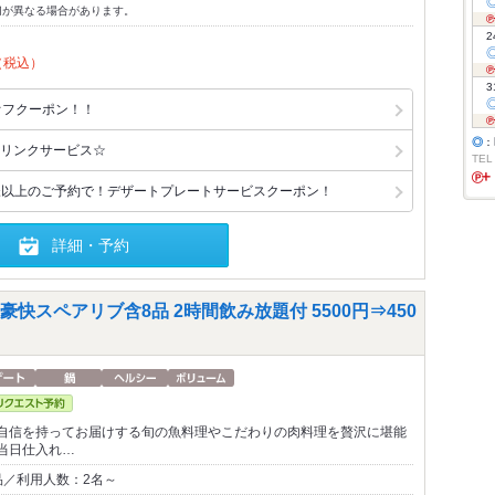
切が異なる場合があります。
2
（税込）
3
オフクーポン！！
◎
：
リンクサービス☆
TEL
様以上のご予約で！デザートプレートサービスクーポン！
詳細・予約
スペアリブ含8品 2時間飲み放題付 5500円⇒450
自信を持ってお届けする旬の魚料理やこだわりの肉料理を贅沢に堪能
当日仕入れ…
品／利用人数：2名～