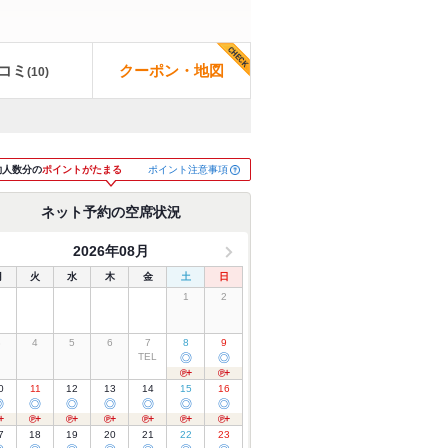
コミ
クーポン・地図
(
10
)
ポイント注意事項
約人数分の
ポイントがたまる
ネット予約の空席状況
2026年08月
月
火
水
木
金
土
日
1
2
3
4
5
6
7
8
9
TEL
◎
◎
0
11
12
13
14
15
16
◎
◎
◎
◎
◎
◎
◎
7
18
19
20
21
22
23