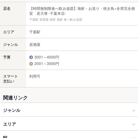
店名
【時間無制限食べ飲み放題】海鮮・お造り・焼き鳥×全席完全個
室 若大将 -千葉本店-
千葉駅 居酒屋 個室 海鮮 食べ飲み放題
エリア
千葉駅
ジャンル
居酒屋
予算
3001～4000円
2001～3000円
スマート
利用可
支払い
関連リンク
ジャンル
居酒屋
エリア
和風
千葉駅
駅