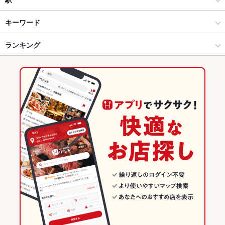
海鮮
千葉駅 × 居酒屋
千葉中央駅
キーワード
千葉・稲毛 × 居酒屋
千葉駅 × 和風
本千葉駅
ランキング
手羽先
からあげ
お茶漬け
馬刺し
塩辛
炉ばた焼き・炙り焼き
ウニ料理
刺身
にんにく料理
フライドポテト
しゃぶしゃぶ
すき焼き
千葉・稲毛 × 和風
千葉駅 × 海鮮
葭川公園駅
千葉のグルメランキング
うどん
天ぷら
親子丼
ひつまぶし
焼きそば
チャンポン
地鶏
千葉・稲毛 × 海鮮
千葉
千葉の居酒屋ランキング
もつ鍋
ちゃんこ鍋
炭火焼
牛タン
デザート
馬肉
肉寿司
千葉中央駅 × 居酒屋
千葉 × 居酒屋
千葉・稲毛のグルメランキング
鶏すき鍋
千葉中央駅 × 和風
千葉 × 和風
千葉・稲毛の居酒屋ランキング
千葉中央駅 × 海鮮
千葉 × 海鮮
千葉駅のグルメランキング
千葉駅の居酒屋ランキング