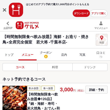
はじめてのアプリ予約で最大
1,000円分ポイントもらえる
ダウンロード
アプリで開く
お店TOP
マイメニュー
【時間無制限食べ飲み放題】海鮮・お造り・焼き
鳥×全席完全個室 若大将 -千葉本店-
クーポン
口コミ
トップ
メニュー
店内
写真
6
73
コース
料理
ドリンク
ネット予約できるコース
3,000
飲み放題
食べ放題
詳細・予約
円（税込）
【時間無制限食べ飲
み放題◆120品】
『鍋・海鮮・寿司・
炭火焼鳥・おでん+和