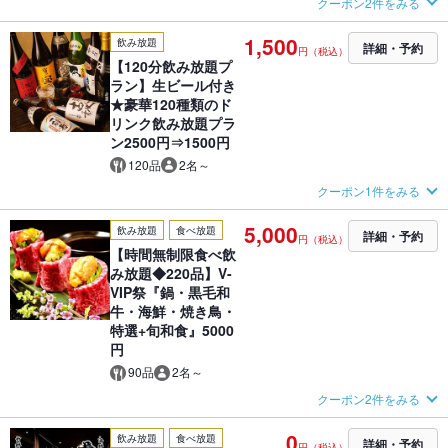
クーポン2件をみる
1,500
飲み放題
詳細・予約
円（税込）
【120分飲み放題プ
ラン】生ビール付き
★豪華120種類のド
リンク飲み放題プラ
ン2500円⇒1500円
120品
2名～
クーポン1件をみる
5,000
飲み放題
食べ放題
詳細・予約
円（税込）
【時間無制限食べ飲
み放題◆220品】V-
VIP祭『鍋・黒毛和
牛・海鮮・焼き鳥・
特選+旬和食』5000
円
90品
2名～
クーポン2件をみる
0
飲み放題
食べ放題
詳細・予約
円（税込）