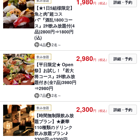
1,980
飲み放題
詳細・予約
円（税込）
【★1日5組様限定】
魚と肉''超コス
パ''『酒乱1800コー
ス』2H飲み放題付(4
品)2800円⇒1800円
(込)
4品
2名～
2,980
飲み放題
詳細・予約
円（税込）
【平日限定★ Open
祭】お試し！『若大
将コース』2H飲み放
題付き(全7品)3980円
⇒2980円
7品
2名～
2,300
飲み放題
詳細・予約
円（税込）
【時間無制限飲み放
題プラン】★豪華
110種類のドリンク
飲み放題プラン♪
3300円⇒2300円