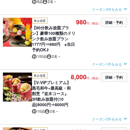
8品
2名～
クーポン2件をみる
980
飲み放題
詳細・予約
円（税込）
【90分飲み放題プラ
ン】豪華100種類のドリ
ンク飲み放題プラン
1777円⇒980円 ※当日
予約OK♪
100品
2名～
クーポン1件をみる
8,000
飲み放題
詳細・予約
円（税込）
【V-VIPプレミアム】
黒毛和牛×最高級・和
割烹『並木コース』
3H飲み放題付(10
品)9000円⇒8000円
10品
2名～
クーポン2件をみる