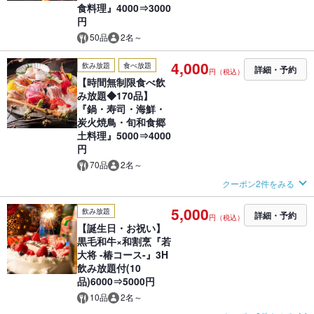
食料理』4000⇒3000
円
50品
2名～
4,000
飲み放題
食べ放題
詳細・予約
円（税込）
【時間無制限食べ飲
み放題◆170品】
『鍋・寿司・海鮮・
炭火焼鳥・旬和食郷
土料理』5000⇒4000
円
70品
2名～
クーポン2件をみる
5,000
飲み放題
詳細・予約
円（税込）
【誕生日・お祝い】
黒毛和牛×和割烹『若
大将 -椿コース-』3H
飲み放題付(10
品)6000⇒5000円
10品
2名～