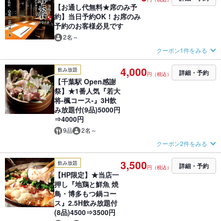
【お通し代無料★席のみ予
約】当日予約OK！お席のみ
予約のお客様必見です
2名～
クーポン1件をみる
4,000
飲み放題
詳細・予約
円（税込）
【千葉駅 Open感謝
祭】★1番人気『若大
将-楓コース-』3H飲
み放題付(9品)5000円
⇒4000円
9品
2名～
クーポン2件をみる
3,500
飲み放題
詳細・予約
円（税込）
【HP限定】★当店一
押し『地鶏と鮮魚 焼
鳥・博多もつ鍋コー
ス』2.5H飲み放題付
(8品)4500⇒3500円