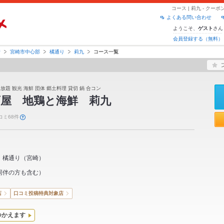
コース | 莉九 - ク
よくある問い合わせ
ようこそ、
さん
ゲスト
会員登録する（無料）
崎
宮崎市中心部
橘通り
莉九
コース一覧
放題 観光 海鮮 団体 郷土料理 貸切 鍋 合コン
酒屋 地鶏と海鮮 莉九
コミ68件
橘通り
（
宮崎
）
同伴の方も含む）
店
口コミ投稿特典対象店
つかえます