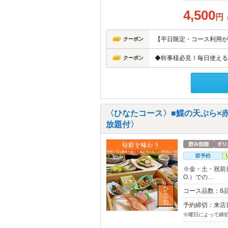
4,500
円
【平日限定・コース利用が
クーポン
◆幹事様必見！毎日使える◆
クーポン
〈ひなたコース〉■鰈の天ぷら×赤
放題付〉
※金・土・祝前日、
O.）での…
コース品数：8
予約締切：来店
※曜日によって締