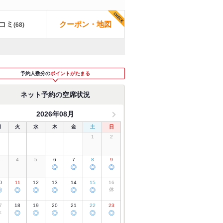
コミ
クーポン・地図
(
68
)
予約人数分の
ポイントがたまる
ネット予約の空席状況
2026年08月
月
火
水
木
金
土
日
1
2
3
4
5
6
7
8
9
◎
◎
◎
◎
0
11
12
13
14
15
16
◎
◎
◎
◎
◎
◎
休
7
18
19
20
21
22
23
休
◎
◎
◎
◎
◎
◎