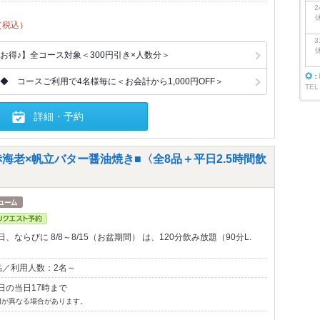
2
（税込）
3
お得♪】全コース対象＜300円引き×人数分＞
◎
：
 コースご利用で4名様毎に＜お会計から1,000円OFF＞
TEL
詳細・予約
海老×帆立バター醤油焼き■〈全8品＋平日2.5時間飲
ならびに 8/8～8/15（お盆期間） は、120分飲み放題（90分L.
品／利用人数：2名～
日の当日17時まで
切が異なる場合があります。