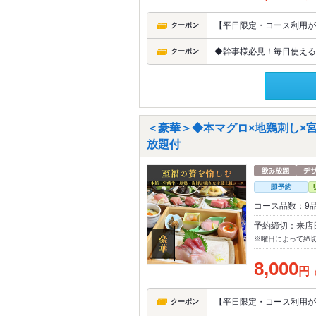
【平日限定・コース利用が
クーポン
◆幹事様必見！毎日使える◆
クーポン
＜豪華＞◆本マグロ×地鶏刺し×
放題付
コース品数：9
予約締切：来店
※曜日によって締
8,000
円
【平日限定・コース利用が
クーポン