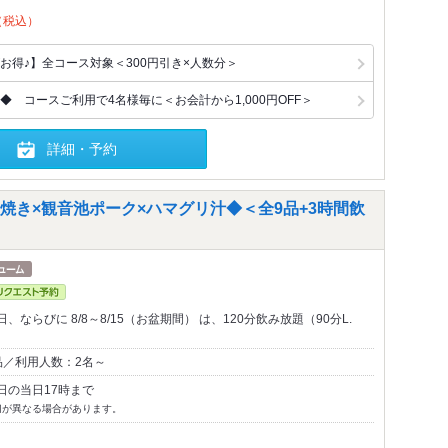
（税込）
お得♪】全コース対象＜300円引き×人数分＞
 コースご利用で4名様毎に＜お会計から1,000円OFF＞
詳細・予約
焼き×観音池ポーク×ハマグリ汁◆＜全9品+3時間飲
ならびに 8/8～8/15（お盆期間） は、120分飲み放題（90分L.
品／利用人数：2名～
日の当日17時まで
切が異なる場合があります。