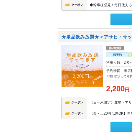
◆幹事様必見！毎日使える◆
クーポン
★単品飲み放題★＜アサヒ・サッポ
利用人数：2名
予約締切：来店
※曜日によって締
2,200
円
【日～木限定】赤星・アサ
クーポン
【金・土20時以降OK】赤
クーポン