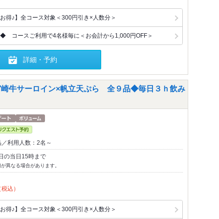
お得♪】全コース対象＜300円引き×人数分＞
 コースご利用で4名様毎に＜お会計から1,000円OFF＞
詳細・予約
宮崎牛サーロイン×帆立天ぷら 全９品◆毎日３ｈ飲み
品／利用人数：2名～
日の当日15時まで
切が異なる場合があります。
（税込）
お得♪】全コース対象＜300円引き×人数分＞