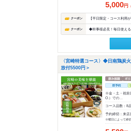
5,000
円
【平日限定・コース利用が
クーポン
◆幹事様必見！毎日使える◆
クーポン
〈宮崎特選コース〉◆日南鶏炭火
放付5500円＞
※金・土・祝前日、
O.）での…
コース品数：8
予約締切：来店
※曜日によって締