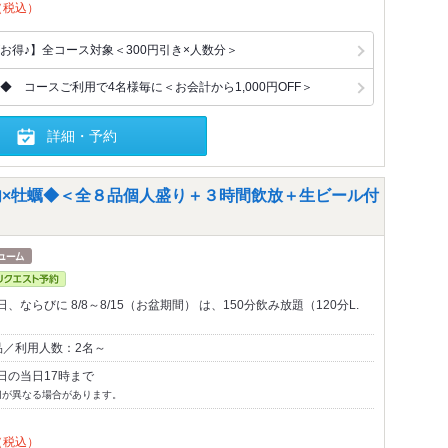
（税込）
お得♪】全コース対象＜300円引き×人数分＞
 コースご利用で4名様毎に＜お会計から1,000円OFF＞
詳細・予約
肉×牡蠣◆＜全８品個人盛り＋３時間飲放＋生ビール付
ならびに 8/8～8/15（お盆期間） は、150分飲み放題（120分L.
品／利用人数：2名～
日の当日17時まで
切が異なる場合があります。
（税込）