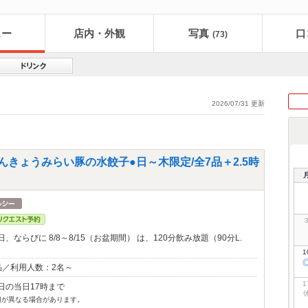
ュー
店内・外観
写真
口
(73)
2026/07/31 更新
んきょうみらい豚の水餃子●日～木限定/全7品＋2.5時
ならびに 8/8～8/15（お盆期間） は、120分飲み放題（90分L.
1
品／利用人数：2名～
1
日の当日17時まで
切が異なる場合があります。