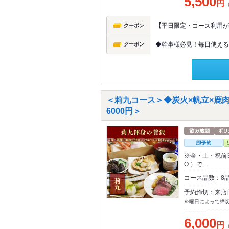
5,500
円
【平日限定・コース利用が
クーポン
◆幹事様必見！毎日使える◆
クーポン
＜莉九コース＞◆炭火×帆立×鹿
6000円＞
※金・土・祝前日、
O.）で…
コース品数：8
予約締切：来店
※曜日によって締
6,000
円