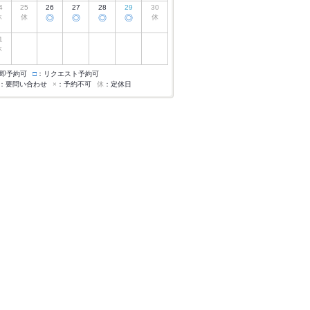
4
25
26
27
28
29
30
休
休
◎
◎
◎
◎
休
1
休
即予約可
□
：リクエスト予約可
：要問い合わせ
×
：予約不可
休
：定休日