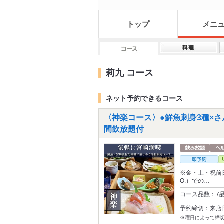
トップ
メニ
莉九 コース
ネット予約できるコース
〈神楽コース〉●鮮魚刺身3種×さ
間飲放題付
※金・土・祝前日、
O.）での…
コース品数：7
予約締切：来店
※曜日によって締