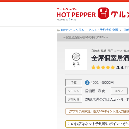
前のページへ戻る
グルメ・予約情報 全国
宮
～個室居酒屋が宮崎街中にOPEN～
宮崎市 橘通 県庁 コース 飲み
全席個室居
4.4
口
4001～5000円
予算
居酒屋
和食
ジャンル
エリア
20歳未満の方は入店不可（
お知らせ
【アプリ予約限定】最大800ポイント還元対象
このお店はネット予約時にポイントが