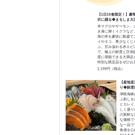
【1日10食限定！】豪
沢に踊る◆まるしま大
本マグロやサーモン、
き身に輝くイクラなど
海の幸を豪快に船盛で
イやタコ、希少なくじ
ぶ、甘み溢れる赤エビ
で、極上の鮮度と圧倒
度に堪能できる大満足の
特別な限定品をぜひお
2,199円（税込）
【産地直
り◆鮮度
津軽海峡
ぶ刺しを
とカレイ
しく盛り
の新鮮な
な価格で
な一品で
食感を心