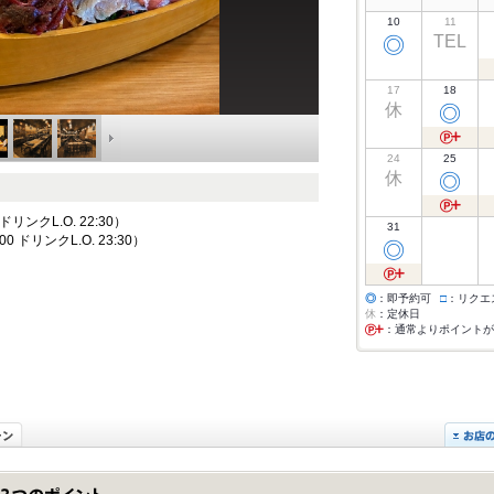
10
11
TEL
◎
17
18
休
◎
24
25
休
◎
 ドリンクL.O. 22:30）
31
00 ドリンクL.O. 23:30）
◎
◎
：即予約可
□
：リクエ
休
：定休日
：通常よりポイントが