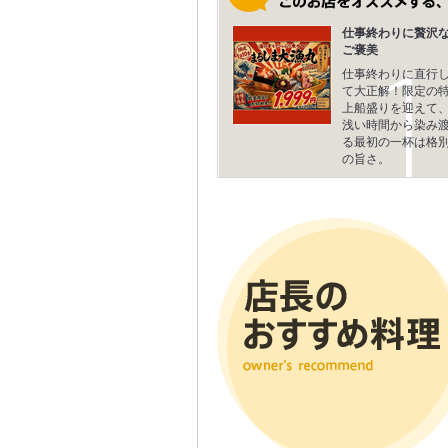
仕事終わりに贅沢
ご褒美
仕事終わりに直行
て大正解！限定の
上船盛りを迎えて
浅い時間から染み
る最初の一杯は格
の旨さ。