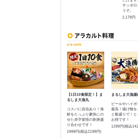
だけます
サッポロ
うぞ。
2,178
【1日10食限定！】ま
まるしま大漁揚
るしま大漁丸
ビールやハイボ
コスパに自信あり！海
最高！揚げ物を
鮮をたっぷり豪快にの
と船盛りで！と
せた赤字覚悟の刺身盛
お得です！
り合わせです！
1299円(税込14
1999円(税込2199円)