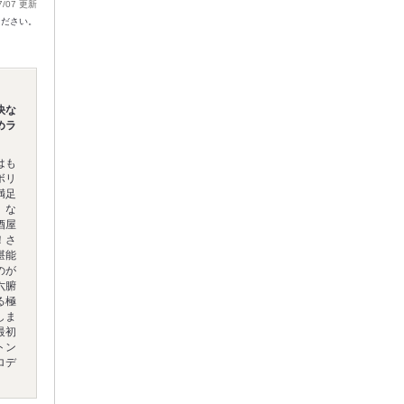
7/07 更新
ください。
快な
めラ
はも
ボリ
満足
」な
酒屋
！さ
堪能
のが
六腑
る極
しま
最初
トン
ロデ
。