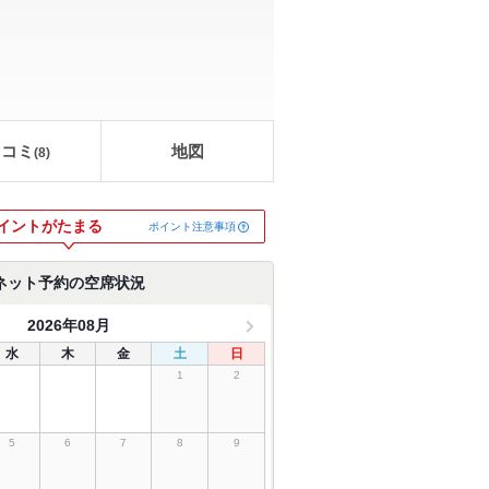
口コミ
地図
(
8
)
イントがたまる
ポイント注意事項
ネット予約の空席状況
2026年08月
水
木
金
土
日
1
2
5
6
7
8
9