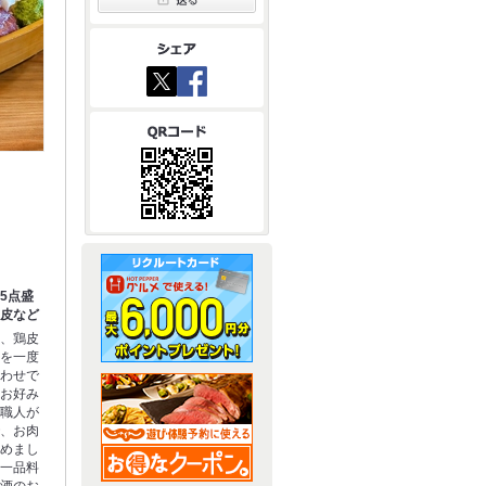
5点盛
や皮など
串、鶏皮
串を一度
合わせで
をお好み
。職人が
で、お肉
込めまし
る一品料