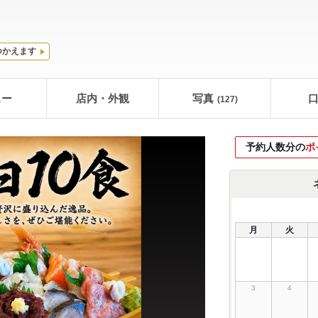
つかえます
ュー
店内・外観
写真
(127)
予約人数分の
ポ
月
火
3
4