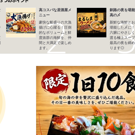
な
高コスパな居酒屋メ
釧路の夜を堪能
ニュー
高の〆
し
豪快な船盛りの大漁
新鮮な海鮮とお
特
揚げに心躍る！圧倒
堪能した〆に！
、
的なボリュームと鮮
六腑にやさしく
渡
度抜群の海鮮を、仲
渡る極上スープ
別
間と大満足で楽しめ
最高の夜を締め
ます。
ります◎