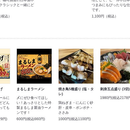
。福司酒造の日本酒や
理として、ビールや日
クラシックと一緒にど
つまみにもぴったりな
です。
円（税込）
1,100円（税込）
げ
まるしまラーメン
焼き鳥5種盛り (塩・タ
刺身五点盛り (3切)
レ)
ールに
〆にぜひ食べてほし
1980円(税込2178
どどん
い！あっさりとした特
鶏ねぎま・にんにく砂
っても
製まるしま醤油ラーメ
肝・皮串・ポンポチ・
ンです！
ささみ
29円)
600円(税込660円)
1000円(税込1100円)