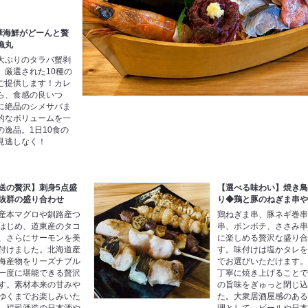
華海鮮がどーんと贅
漁丸
大ぶりのタラバ蟹剥
、厳選された10種の
ご提供します！カレ
ら、食感の良いつ
に絶品のシメサバま
的なボリュームを一
逸品。1日10食の
見逃しなく！
送の贅沢】刺身5点盛
【選べる味わい】焼き鳥
抜群の盛り合わせ
り◆鶏と豚のねぎま串
産本マグロや釧路産つ
鶏ねぎま串、豚ネギ巻
はじめ、道東産のタコ
串、ポンポチ、ささみ
、さらにサーモンを美
に楽しめる贅沢な盛り
付けました。北海道産
す。味付けは塩かタレ
海産物をリーズナブル
でお選びいただけます
一度に堪能できる贅沢
丁寧に焼き上げること
す。素材本来の甘みや
の旨味をぎゅっと閉じ
ゆくまでお楽しみいた
た。大衆居酒屋感のあ