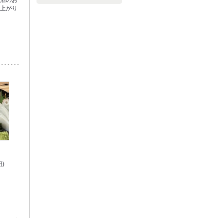
本酒のお
仕上がり
円)