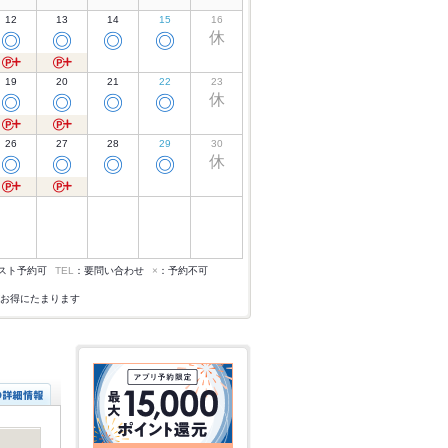
12
13
14
15
16
休
◎
◎
◎
◎
19
20
21
22
23
休
◎
◎
◎
◎
26
27
28
29
30
休
◎
◎
◎
◎
スト予約可
TEL
：要問い合わせ
×
：予約不可
お得にたまります