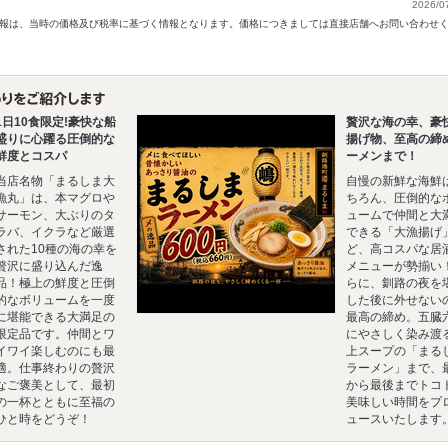
2026/0
以前の情報は、当時の価格及び税率に基づく情報となります。価格につきましては直接店舗へお問い合わせ
1日10食限定!豪快な船
贅沢な海の幸、豪
盛りに心躍る圧倒的な
揚げ物、至高の締
鮮度とコスパ
ーメンまで！
当店名物「まるしま大
自慢の新鮮な海鮮
漁丸」は、本マグロや
ちろん、圧倒的な
サーモン、大ぶりのタ
ュームで仲間と大
ラバ、イクラなど厳選
できる「大漁揚げ
された10種の海の幸を
ど、高コスパな居
贅沢に盛り込んだ逸
メニューが勢揃い
品！極上の鮮度と圧倒
らに、釧路の夜を
的なボリュームを一度
した後に外せない
に堪能できる大満足の
最高の締め。五臓
限定品です。仲間とワ
にやさしく染み渡
イワイ楽しむのにも最
上スープの「まる
適。仕事終わりの贅沢
ラーメン」まで、
なご褒美として、最初
から最後までトコ
の一杯とともに至福の
美味しい時間をプ
ひと時をどうぞ！
ュースいたします