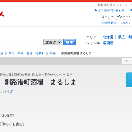
釧路港町酒場 まるしま 
よくある問い合わせ
ようこそ、
さん
ゲスト
会員登録する（無料）
エリア
北海道
帯広・釧
ジャンル
居酒屋
海道
帯広・釧路・北見・河東郡
釧路
釧路港町酒場 まるしま
酒造の日本酒/鮮魚/焼鳥/酒場/会社宴会/カウンター/貸切
】
釧路港町酒場 まるしま
コミ8件
（
北海道
）
同伴の方も含む）