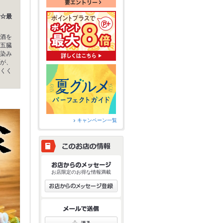
☆最
酒を
五臓
染み
が、
くく
キャンペーン一覧
お店限定のお得な情報満載