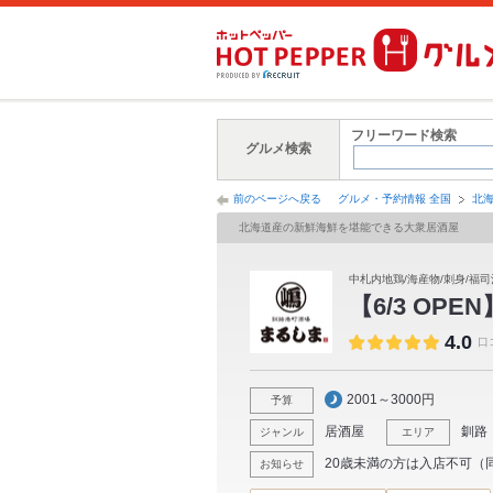
フリーワード検索
グルメ検索
前のページへ戻る
グルメ・予約情報 全国
北
北海道産の新鮮海鮮を堪能できる大衆居酒屋
中札内地鶏/海産物/刺身/福司
【6/3 OPEN
4.0
口
2001～3000円
予算
居酒屋
釧路
ジャンル
エリア
20歳未満の方は入店不可（
お知らせ