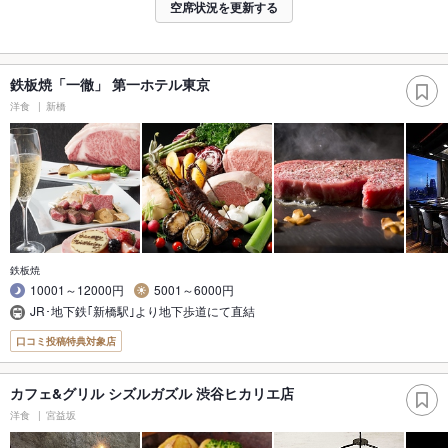
空席状況を更新する
鉄板焼「一徹」 第一ホテル東京
洋食
新橋
鉄板焼
10001～12000円
5001～6000円
JR･地下鉄｢新橋駅｣より地下歩道にて直結
口コミ投稿特典対象店
カフェ&グリル シズルガズル 渋谷ヒカリエ店
洋食
宮益坂