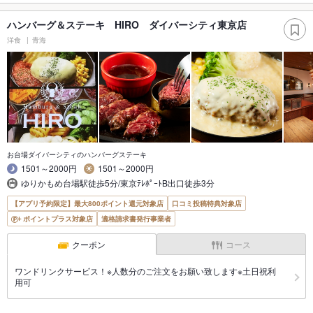
ハンバーグ＆ステーキ HIRO ダイバーシティ東京店
洋食
青海
お台場ダイバーシティのハンバーグステーキ
1501～2000円
1501～2000円
ゆりかもめ台場駅徒歩5分/東京ﾃﾚﾎﾟｰﾄB出口徒歩3分
【アプリ予約限定】最大800ポイント還元対象店
口コミ投稿特典対象店
ポイントプラス対象店
適格請求書発行事業者
クーポン
コース
ワンドリンクサービス！※人数分のご注文をお願い致します※土日祝利
用可