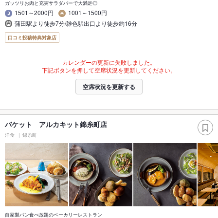
ガッツリお肉と充実サラダバーで大満足◎
1501～2000円
1001～1500円
蒲田駅より徒歩7分/雑色駅出口より徒歩約16分
口コミ投稿特典対象店
カレンダーの更新に失敗しました。
下記ボタンを押して空席状況を更新してください。
空席状況を更新する
バケット アルカキット錦糸町店
洋食
錦糸町
自家製パン食べ放題のベーカリーレストラン