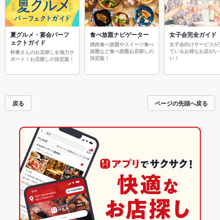
夏グルメ・宴会パーフ
食べ放題ナビゲーター
女子会完全ガイド
ェクトガイド
焼肉食べ放題やスイーツ食べ
女子会向けサービスが
放題など食べ放題お店探しの
ているお得なお店がい
幹事さんのお店探しを強力サ
決定版！
い！
ポート！お店探しの決定版！
戻る
ページの先頭へ戻る