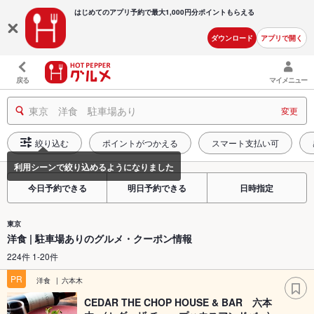
はじめてのアプリ予約で最大
1,000円分ポイントもらえる
ダウンロード
アプリで開く
戻る
マイメニュー
東京 洋食 駐車場あり
変更
絞り込む
ポイントがつかえる
スマート支払い可
今日予約できる
明日予約できる
日時指定
東京
洋食 | 駐車場ありのグルメ・クーポン情報
224件 1-20件
PR
洋食
六本木
CEDAR THE CHOP HOUSE & BAR 六本