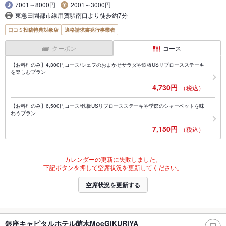
7001～8000円
2001～3000円
東急田園都市線用賀駅南口より徒歩約7分
口コミ投稿特典対象店
適格請求書発行事業者
クーポン
コース
【お料理のみ】4,300円コース/シェフのおまかせサラダや鉄板USリブロースステーキ
を楽しむプラン
4,730円
（税込）
【お料理のみ】6,500円コース/鉄板USリブロースステーキや季節のシャーベットを味
わうプラン
7,150円
（税込）
カレンダーの更新に失敗しました。
下記ボタンを押して空席状況を更新してください。
空席状況を更新する
銀座キャピタルホテル萌木MoeGiKURiYA