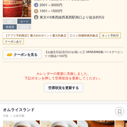
2001～3000円
1001～1500円
東京ﾒﾄﾛ東西線西葛西駅南口より徒歩約5分
個室
カード
禁煙席
喫煙席
【アプリ予約限定】最大800ポイント還元対象店
口コミ投稿特典対象店
ネット予約可
クーポンあり
【お誕生日(記念日)のお祝いに】VANSAN特製バースデーピッ
クーポンを見る
ツァ[税込1100円]
カレンダーの更新に失敗しました。
下記ボタンを押して空席状況を更新してください。
空席状況を更新する
オムライスランド
洋食
大泉学園