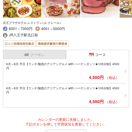
京王プラザホテル レストラン<ル クレール>
6001～7000円
4001～5000円
JR八王子駅北口前
口コミ投稿特典対象店
適格請求書発行事業者
クーポン
コース
6月～8月 平日【ランチ/魅惑のアジアングルメ with ハーゲンダッツ★105分制】4500
円
4,500円
（税込）
6月～8月 平日【ランチ/魅惑のアジアングルメ with ハーゲンダッツ★105分制】4500
円
4,500円
（税込）
カレンダーの更新に失敗しました。
下記ボタンを押して空席状況を更新してください。