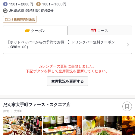
1501～2000円
1001～1500円
JR総武線 錦糸町駅 徒歩2分
口コミ投稿特典対象店
クーポン
コース
【ホットペッパーからの予約でお得！】ドリンクバー無料クーポン
（\396⇒￥0）
カレンダーの更新に失敗しました。
下記ボタンを押して空席状況を更新してください。
空席状況を更新する
だん家大手町ファーストスクエア店
洋食
大手町