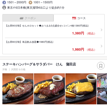
1501～2000円
1001～1500円
東京ﾒﾄﾛ日本橋(東京)駅B4出口より徒歩約1分
クーポン
コース
【お席90分制】せんホロセット◆おつまみ3点盛合せ+コイン4枚1380円(税込)
1,380円
（税込）
【お席90分制】単品飲み放題◆1980円(税込)
1,980円
（税込）
ステーキハンバーグ＆サラダバー けん 蒲田店
洋食
大田区その他