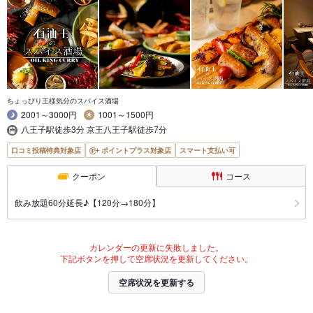
ちょっぴり王様気分のスパイス酒場
2001～3000円
1001～1500円
八王子駅徒歩3分 京王八王子駅徒歩7分
口コミ投稿特典対象店
ポイントプラス対象店
スマート支払い可
クーポン
コース
飲み放題60分延長♪【120分→180分】
カレンダーの更新に失敗しました。
下記ボタンを押して空席状況を更新してください。
空席状況を更新する