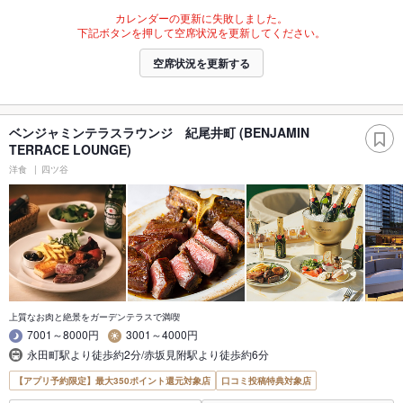
カレンダーの更新に失敗しました。
下記ボタンを押して空席状況を更新してください。
空席状況を更新する
ベンジャミンテラスラウンジ 紀尾井町 (BENJAMIN
TERRACE LOUNGE)
洋食
四ツ谷
上質なお肉と絶景をガーデンテラスで満喫
7001～8000円
3001～4000円
永田町駅より徒歩約2分/赤坂見附駅より徒歩約6分
【アプリ予約限定】最大350ポイント還元対象店
口コミ投稿特典対象店