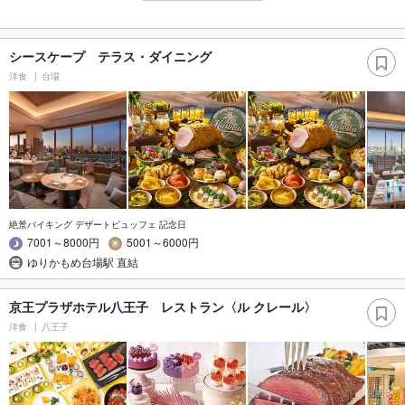
シースケープ テラス・ダイニング
洋食
台場
絶景バイキング デザートビュッフェ 記念日
7001～8000円
5001～6000円
ゆりかもめ台場駅 直結
京王プラザホテル八王子 レストラン〈ル クレール〉
洋食
八王子