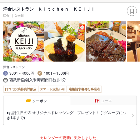
洋食レストラン ｋｉｔｃｈｅｎ ＫＥＩＪＩ
洋食
久米川
洋食レストラン
3001～4000円
1001～1500円
西武新宿線[久米川駅]南口徒歩1分
口コミ投稿特典対象店
スマート支払い可
適格請求書発行事業者
クーポン
コース
●お誕生日の方 オリジナルドレッシング プレゼント！ (1グループにつ
き1本まで)
カレンダーの更新に失敗しました。