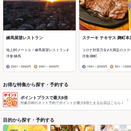
練馬展望レストラン
ステーキ テキサス 麹町本
地上80メートル！練馬展望レストラン♪
コロナ対策万全♪大満足のステ
洋食/練馬
洋食/麹町
2001～3000円
2001～3000円
1501～2000円
501～100
お得な特集から探す・予約する
ポイントプラスで最大8倍
対象日時のネット予約でポイントが最大8倍たまるお店はこちら！
目的から探す・予約する