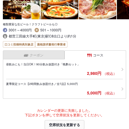
種類豊富な生ビール！クラフトビールも◎
3001～4000円
501～1000円
都営三田線大手町(東京)駅C8出口より約1分
口コミ投稿特典対象店
適格請求書発行事業者
クーポン
コース
昼飲みにも！当日OK！90分飲み放題付き「晩酌セット」
2,980円
（税込）
夏季限定コース【2時間飲み放題付き／全7品】5,000円
5,000円
（税込）
カレンダーの更新に失敗しました。
下記ボタンを押して空席状況を更新してください。
空席状況を更新する