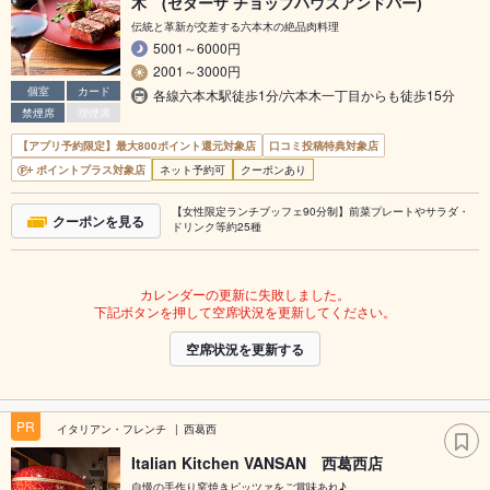
木 (セダーザ チョップハウスアンドバー)
伝統と革新が交差する六本木の絶品肉料理
5001～6000円
2001～3000円
個室
カード
各線六本木駅徒歩1分/六本木一丁目からも徒歩15分
禁煙席
喫煙席
【アプリ予約限定】最大800ポイント還元対象店
口コミ投稿特典対象店
ポイントプラス対象店
ネット予約可
クーポンあり
【女性限定ランチブッフェ90分制】前菜プレートやサラダ・
クーポンを見る
ドリンク等約25種
カレンダーの更新に失敗しました。
下記ボタンを押して空席状況を更新してください。
空席状況を更新する
PR
イタリアン・フレンチ
西葛西
Italian Kitchen VANSAN 西葛西店
自慢の手作り窯焼きピッツァをご賞味あれ♪