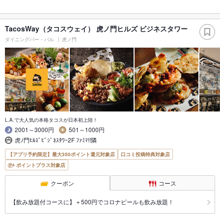
TacosWay（タコスウェイ） 虎ノ門ヒルズ ビジネスタワー
ダイニングバー・バル
虎ノ門
L.A.で大人気の本格タコスが日本初上陸！
2001～3000円
501～1000円
虎ﾉ門ﾋﾙｽﾞﾋﾞｼﾞﾈｽﾀﾜｰ2F ﾌｧﾐﾏ!!隣
【アプリ予約限定】最大350ポイント還元対象店
口コミ投稿特典対象店
ポイントプラス対象店
クーポン
コース
【飲み放題付コースに】＋500円でコロナビールも飲み放題！