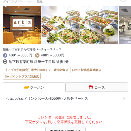
ダイニングバー・バル
銀座
銀座一丁目駅チカの貸切パーティースペース
4001～5000円
4001～5000円
地下鉄有楽町線 銀座一丁目駅 徒歩1分
【アプリ予約限定】最大800ポイント還元対象店
口コミ投稿特典対象店
ポイントプラス対象店
クーポン
コース
ウェルカムドリンクお一人様550円×人数分サービス
カレンダーの更新に失敗しました。
下記ボタンを押して空席状況を更新してください。