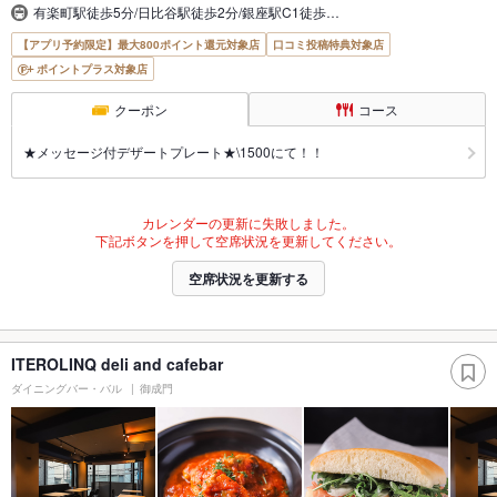
有楽町駅徒歩5分/日比谷駅徒歩2分/銀座駅C1徒歩…
【アプリ予約限定】最大800ポイント還元対象店
口コミ投稿特典対象店
ポイントプラス対象店
クーポン
コース
★メッセージ付デザートプレート★\1500にて！！
カレンダーの更新に失敗しました。
下記ボタンを押して空席状況を更新してください。
空席状況を更新する
ITEROLINQ deli and cafebar
ダイニングバー・バル
御成門