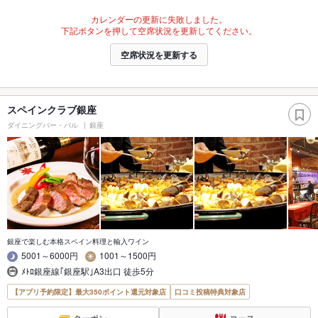
カレンダーの更新に失敗しました。
下記ボタンを押して空席状況を更新してください。
空席状況を更新する
スペインクラブ銀座
ダイニングバー・バル
銀座
銀座で楽しむ本格スペイン料理と輸入ワイン
5001～6000円
1001～1500円
ﾒﾄﾛ銀座線｢銀座駅｣A3出口 徒歩5分
【アプリ予約限定】最大350ポイント還元対象店
口コミ投稿特典対象店
クーポン
コース