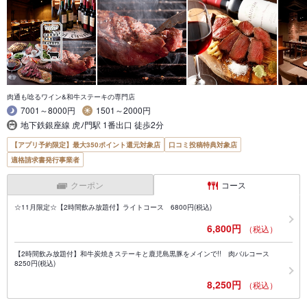
肉通も唸るワイン&和牛ステーキの専門店
7001～8000円
1501～2000円
地下鉄銀座線 虎ﾉ門駅 1番出口 徒歩2分
【アプリ予約限定】最大350ポイント還元対象店
口コミ投稿特典対象店
適格請求書発行事業者
クーポン
コース
☆11月限定☆【2時間飲み放題付】ライトコース 6800円(税込)
6,800円
（税込）
【2時間飲み放題付】和牛炭焼きステーキと鹿児島黒豚をメインで!! 肉バルコース
8250円(税込)
8,250円
（税込）