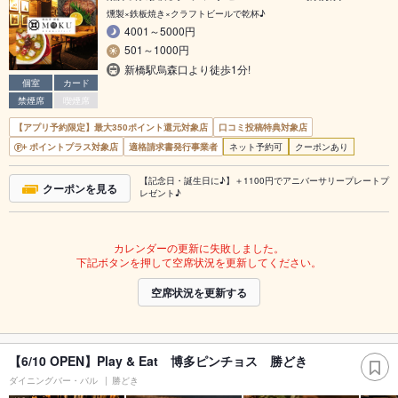
燻製×鉄板焼き×クラフトビールで乾杯♪
4001～5000円
501～1000円
新橋駅烏森口より徒歩1分!
個室
カード
禁煙席
喫煙席
【アプリ予約限定】最大350ポイント還元対象店
口コミ投稿特典対象店
ポイントプラス対象店
適格請求書発行事業者
ネット予約可
クーポンあり
【記念日・誕生日に♪】＋1100円でアニバーサリープレートプ
クーポンを見る
レゼント♪
カレンダーの更新に失敗しました。
下記ボタンを押して空席状況を更新してください。
空席状況を更新する
【6/10 OPEN】Play & Eat 博多ピンチョス 勝どき
ダイニングバー・バル
勝どき