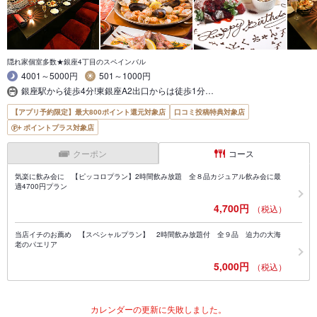
隠れ家個室多数★銀座4丁目のスペインバル
4001～5000円
501～1000円
銀座駅から徒歩4分!東銀座A2出口からは徒歩1分…
【アプリ予約限定】最大800ポイント還元対象店
口コミ投稿特典対象店
ポイントプラス対象店
クーポン
コース
気楽に飲み会に 【ピッコロプラン】2時間飲み放題 全８品カジュアル飲み会に最
適4700円プラン
4,700円
（税込）
当店イチのお薦め 【スペシャルプラン】 2時間飲み放題付 全９品 迫力の大海
老のパエリア
5,000円
（税込）
カレンダーの更新に失敗しました。