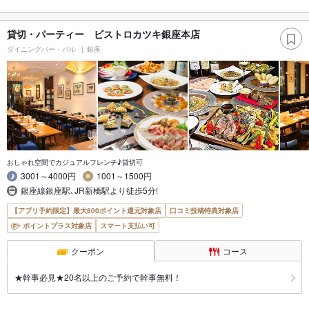
貸切・パーティー ビストロカツキ銀座本店
ダイニングバー・バル
銀座
おしゃれ空間でカジュアルフレンチ♪貸切可
3001～4000円
1001～1500円
銀座線銀座駅､JR新橋駅より徒歩5分!
【アプリ予約限定】最大800ポイント還元対象店
口コミ投稿特典対象店
ポイントプラス対象店
スマート支払い可
クーポン
コース
★幹事必見★20名以上のご予約で幹事無料！