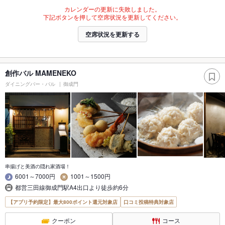
カレンダーの更新に失敗しました。
下記ボタンを押して空席状況を更新してください。
空席状況を更新する
創作バル MAMENEKO
ダイニングバー・バル
御成門
串揚げと美酒の隠れ家酒場！
6001～7000円
1001～1500円
都営三田線御成門駅A4出口より徒歩約6分
【アプリ予約限定】最大800ポイント還元対象店
口コミ投稿特典対象店
クーポン
コース