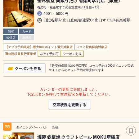
全席個室 楽蔵うたげ 有楽町駅前店（銀座）
有楽町・銀座駅すぐの個室空間☆2名様～OK!
4001～5000円
日比谷駅A1出口直結/銀座駅C1出口すぐ/JR有楽町駅
個室
カード
禁煙席
喫煙席
【アプリ予約限定】最大800ポイント還元対象店
口コミ投稿特典対象店
適格請求書発行事業者
ネット予約可
クーポンあり
【最安値保障!!(300円OFF)】コース予約はDKダイニング公式
クーポンを見る
サイトからのネット予約が最安値です♪
カレンダーの更新に失敗しました。
下記ボタンを押して空席状況を更新してください。
空席状況を更新する
PR
ダイニングバー・バル
新橋
燻製 鉄板焼 クラフトビール MOKU新橋店