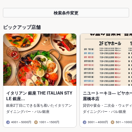
検索条件変更
ピックアップ店舗
イタリアン 銀座 THE ITALIAN STY
ニユートーキヨ― ビヤホー
LE 銀座…
屋橋本店
銀座2丁目にできる落ち着いたイタリアン
貸切や宴会・二次会・ウェデ
ダイニングバー・バル/銀座
ダイニングバー・バル/銀座
4001～5000円
1001～1500円
3001～4000円
501～100