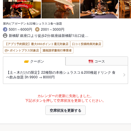
屋内ビアガーデン＆22種シュラスコ食べ放題
5001～6000円
2001～3000円
新橋駅 銀座口より徒歩2分/銀座線新橋駅1出口徒…
【アプリ予約限定】最大350ポイント還元対象店
口コミ投稿特典対象店
ポイントプラス対象店
適格請求書発行事業者
クーポン
コース
【土～木だけの限定】22種類の本格シュラスコ＆200種超ドリンク 食
べ飲み放題 3h 9900 → 8000円
カレンダーの更新に失敗しました。
下記ボタンを押して空席状況を更新してください。
空席状況を更新する