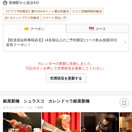
新橋駅から徒歩4分
【アプリ予約限定】最大350ポイント還元対象店
口コミ投稿特典対象店
ポイントプラス対象店
スマート支払い可
クーポン
コース
【歓送迎会幹事様必見】(4名様以上のご予約限定)コース飲み放題30分
延長クーポン！
カレンダーの更新に失敗しました。
下記ボタンを押して空席状況を更新してください。
空席状況を更新する
銀座新橋 シュラスコ カレンドゥラ銀座新橋
ダイニングバー・バル
新橋