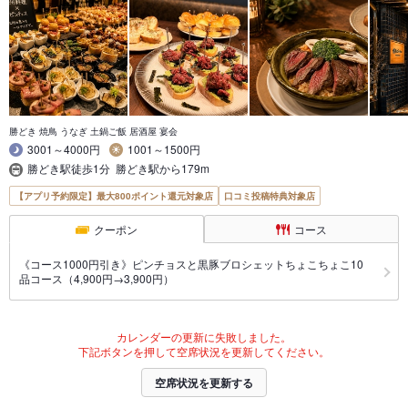
勝どき 焼鳥 うなぎ 土鍋ご飯 居酒屋 宴会
3001～4000円
1001～1500円
勝どき駅徒歩1分 勝どき駅から179m
【アプリ予約限定】最大800ポイント還元対象店
口コミ投稿特典対象店
クーポン
コース
《コース1000円引き》ピンチョスと黒豚ブロシェットちょこちょこ10
品コース（4,900円→3,900円）
カレンダーの更新に失敗しました。
下記ボタンを押して空席状況を更新してください。
空席状況を更新する