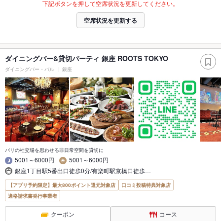
下記ボタンを押して空席状況を更新してください。
空席状況を更新する
ダイニングバー&貸切パーティ 銀座 ROOTS TOKYO
ダイニングバー・バル
銀座
パリの社交場を思わせる非日常空間を貸切に
5001～6000円
5001～6000円
銀座1丁目駅5番出口徒歩0分/有楽町駅京橋口徒歩…
【アプリ予約限定】最大800ポイント還元対象店
口コミ投稿特典対象店
適格請求書発行事業者
クーポン
コース