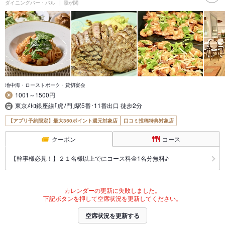
ダイニングバー・バル
霞が関
地中海・ローストポーク・貸切宴会
1001～1500円
東京ﾒﾄﾛ銀座線｢虎ﾉ門｣駅5番･11番出口 徒歩2分
【アプリ予約限定】最大350ポイント還元対象店
口コミ投稿特典対象店
クーポン
コース
【幹事様必見！】２１名様以上でにコース料金1名分無料♪
カレンダーの更新に失敗しました。
下記ボタンを押して空席状況を更新してください。
空席状況を更新する