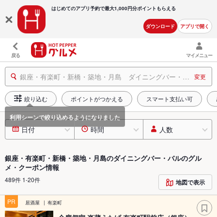
はじめてのアプリ予約で最大
1,000円分ポイントもらえる
ダウンロード
アプリで開く
戻る
マイメニュー
銀座・有楽町・新橋・築地・月島 ダイニングバー・バル
変更
絞り込む
ポイントがつかえる
スマート支払い可
日付
時間
人数
銀座・有楽町・新橋・築地・月島のダイニングバー・バルのグル
メ・クーポン情報
489件 1-20件
地図で表示
PR
居酒屋
有楽町