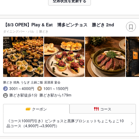
空席状況を更新する
【8/3 OPEN】Play & Eat 博多ピンチョス 勝どき 2nd
ダイニングバー・バル
勝どき
勝どき 焼鳥 うなぎ 土鍋ご飯 居酒屋 宴会
3001～4000円
1001～1500円
勝どき駅徒歩1分 勝どき駅から179m
クーポン
コース
《コース1000円引き》ピンチョスと黒豚ブロシェットちょこちょこ10
品コース（4,900円→3,900円）