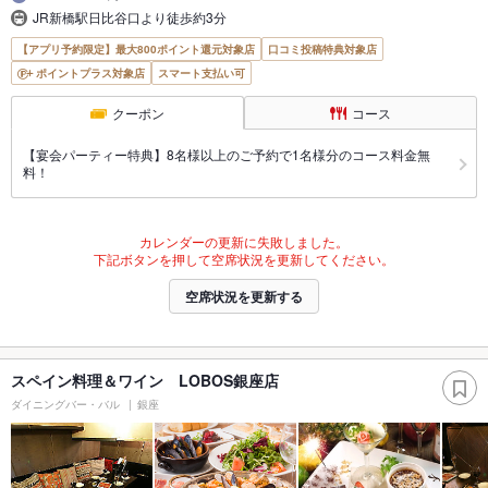
JR新橋駅日比谷口より徒歩約3分
【アプリ予約限定】最大800ポイント還元対象店
口コミ投稿特典対象店
ポイントプラス対象店
スマート支払い可
クーポン
コース
【宴会パーティー特典】8名様以上のご予約で1名様分のコース料金無
料！
カレンダーの更新に失敗しました。
下記ボタンを押して空席状況を更新してください。
空席状況を更新する
スペイン料理＆ワイン LOBOS銀座店
ダイニングバー・バル
銀座