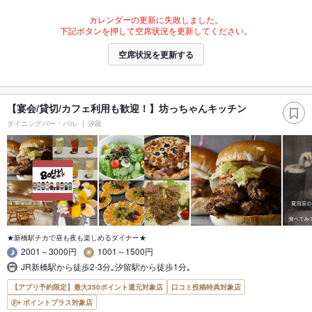
カレンダーの更新に失敗しました。
下記ボタンを押して空席状況を更新してください。
空席状況を更新する
【宴会/貸切/カフェ利用も歓迎！】坊っちゃんキッチン
ダイニングバー・バル
汐留
★新橋駅チカで昼も夜も楽しめるダイナー★
2001～3000円
1001～1500円
JR新橋駅から徒歩2-3分｡汐留駅から徒歩1分｡
【アプリ予約限定】最大350ポイント還元対象店
口コミ投稿特典対象店
ポイントプラス対象店