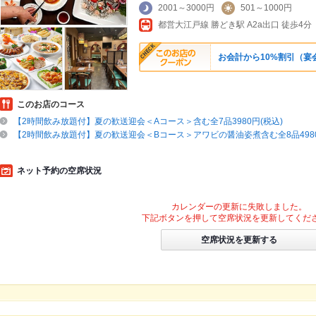
2001～3000円
501～1000円
都営大江戸線 勝どき駅 A2a出口 徒歩4分
お会計から10%割引（宴
このお店のコース
【2時間飲み放題付】夏の歓送迎会＜Aコース＞含む全7品3980円(税込)
【2時間飲み放題付】夏の歓送迎会＜Bコース＞アワビの醤油姿煮含む全8品4980
ネット予約の空席状況
カレンダーの更新に失敗しました。
下記ボタンを押して空席状況を更新してくだ
空席状況を更新する