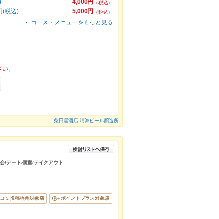
)
4,000円
（税込）
(税込)
5,000円
（税込）
コース・メニューをもっと見る
さい。
柴田屋酒店 晴海ビール醸造所
宴会/デート/個室/テイクアウト
コミ投稿特典対象店
ポイントプラス対象店