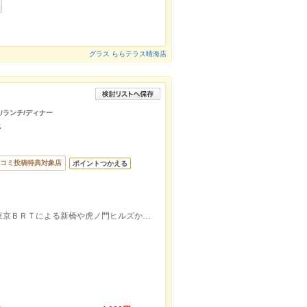
グラス ららテラス晴海店
/ランチ/ディナー
所
コミ投稿特典対象店
ポイントつかえる
都営大江戸線 勝どき駅 徒歩１５分（東京ＢＲＴによる新橋や虎ノ門ヒルズからのルートもあります）