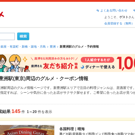
よくある問い合わせ
ようこそ、
さん
ゲスト
会員登録する（無料）
銀座・有楽町・新橋・築地・月島
豊洲
新豊洲駅のグルメ・予約情報
豊洲駅(東京)周辺のグルメ・クーポン情報
豊洲駅周辺のグルメ情報ページです。新豊洲駅エリアで注目の料理ジャンルは、
居酒屋
です
を指定すれば、シーンや気分に合ったお店がサクサク探せます。ご希望に合ったお店が見つ
してみてください。ホットペッパーグルメなら、お得なクーポンはもちろん、こだわりメニ
情報をご紹介しているので安心！24時間使える簡単便利なネット予約が使えるお店も拡大中
ートやパーティにもお得に便利にホットペッパーグルメをご利用ください。
145
索結果
件
1～20
件を表示
各国料理｜晴海
勝どき駅/居酒屋/タイ料理/インド料理/食べ放題/ママ会