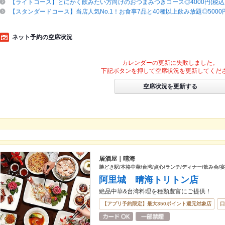
【ライトコース】とにかく飲みたい方向けのおつまみつきコース◎4000円(税込
【スタンダードコース】当店人気No.1！お食事7品と40種以上飲み放題◎5000円
ネット予約の空席状況
カレンダーの更新に失敗しました。
下記ボタンを押して空席状況を更新してくだ
空席状況を更新する
居酒屋｜晴海
勝どき駅/本格中華/台湾/点心/ランチ/ディナー/飲み会/
阿里城 晴海トリトン店
絶品中華&台湾料理を種類豊富にご提供！
【アプリ予約限定】最大350ポイント還元対象店
口