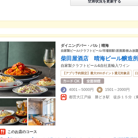
空席状況を更新する
ダイニングバー・バル｜晴海
自家製ビール/クラフトビール/市場前駅/居酒屋/飲み放題
柴田屋酒店 晴海ビール醸造
自家製クラフトビール&自社直輸入ワイン
【アプリ予約限定】最大350ポイント還元対象店
口
4001～5000円
1501～2000円
このお店のコース