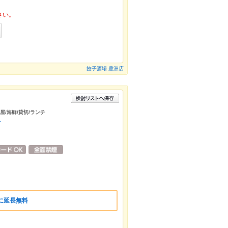
さい。
餃子酒場 豊洲店
屋/海鮮/貸切/ランチ
店
に延長無料