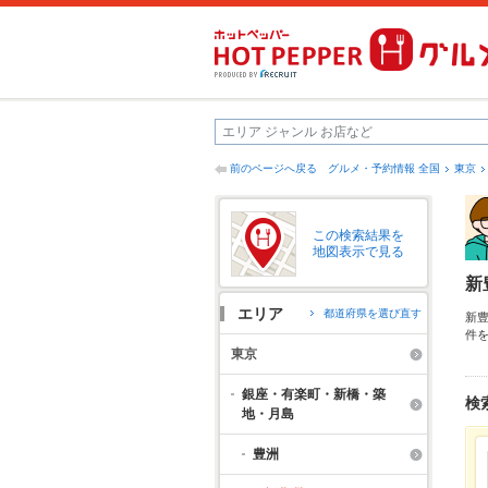
前のページへ戻る
グルメ・予約情報 全国
東京
この検索結果を
地図表示で見る
新
エリア
都道府県を選び直す
新
件
ク
東京
新
デ
銀座・有楽町・新橋・築
検
地・月島
豊洲