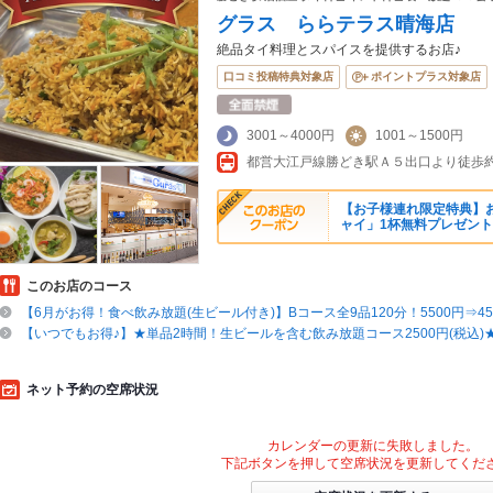
グラス ららテラス晴海店
絶品タイ料理とスパイスを提供するお店♪
口コミ投稿特典対象店
ポイントプラス対象店
3001～4000円
1001～1500円
都営大江戸線勝どき駅Ａ５出口より徒歩約
【お子様連れ限定特典】
ャイ」1杯無料プレゼン
このお店のコース
【6月がお得！食べ飲み放題(生ビール付き)】Bコース全9品120分！5500円⇒45
【いつでもお得♪】★単品2時間！生ビールを含む飲み放題コース2500円(税込)
ネット予約の空席状況
カレンダーの更新に失敗しました。
下記ボタンを押して空席状況を更新してくだ