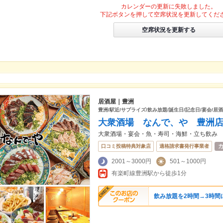
カレンダーの更新に失敗しました。
下記ボタンを押して空席状況を更新してくだ
空席状況を更新する
居酒屋｜豊洲
豊洲/駅近/サプライズ/飲み放題/誕生日/記念日/宴会/居酒
大衆酒場 なんで、や 豊洲
大衆酒場・宴会・魚・寿司・海鮮・立ち飲み
口コミ投稿特典対象店
適格請求書発行事業者
2001～3000円
501～1000円
有楽町線豊洲駅から徒歩1分
飲み放題を2時間→3時間