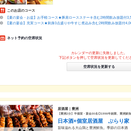
このお店のコース
【夏の宴会・お盆】お手軽コース★豚肩ロースステーキ含む2時間飲み放題付3,5
【夏の宴会】充実コース★刺身3点盛りや牛すじ煮込み含む2時間飲み放題付4,00
ネット予約の空席状況
カレンダーの更新に失敗しました。
下記ボタンを押して空席状況を更新してくだ
空席状況を更新する
居酒屋｜豊洲
【豊洲2分】半個室・宴会30名◎1998年創業、豊洲
日本酒×個室居酒屋 ぶらり家
旨味溢れる大山鶏と豊洲鮮魚。季節の日本酒