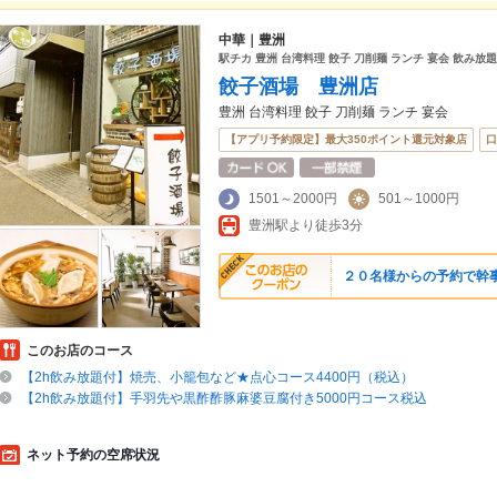
中華｜豊洲
駅チカ 豊洲 台湾料理 餃子 刀削麺 ランチ 宴会 飲み放
餃子酒場 豊洲店
豊洲 台湾料理 餃子 刀削麺 ランチ 宴会
【アプリ予約限定】最大350ポイント還元対象店
口
1501～2000円
501～1000円
豊洲駅より徒歩3分
２０名様からの予約で幹
このお店のコース
【2h飲み放題付】焼売、小籠包など★点心コース4400円（税込）
【2h飲み放題付】手羽先や黒酢酢豚麻婆豆腐付き5000円コース税込
ネット予約の空席状況