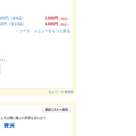
00円《全8品》
3,500円
（税込）
0円《全10品》
4,000円
（税込）
コース・メニューをもっと見る
さい。
なんで、や 豊洲店
鮮魚と大山鶏に極上の美酒を合わせて
 豊洲