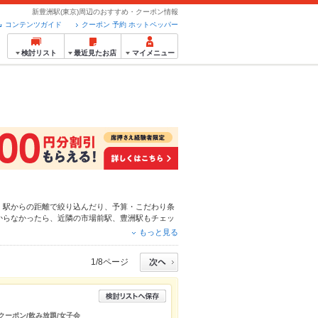
新豊洲駅(東京)周辺のおすすめ・クーポン情報
コンテンツガイド
クーポン 予約 ホットペッパー
検討リスト
最近見たお店
マイメニュー
。駅からの距離で絞り込んだり、予算・こだわり条
からなかったら、近隣の
市場前駅
、
豊洲駅
もチェッ
ュー
肉じゃが
や季節のおすすめ料理など、お店の最
もっと見る
です。友達どうしの飲み会にも、会社の宴会にも、
1/8ページ
/クーポン/飲み放題/女子会