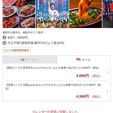
厳選牛を量半分、値段半分でご提供！
4001～5000円
大江戸線｢築地市場｣駅A1出口より徒歩3分
口コミ投稿特典対象店
クーポン
コース
【満足コース】黒毛和牛カルビやホルモンなどお食事14品付き1人/3,690円（税込)
3,690円
（税込）
【特選コース】名物はみ出るカルビやホルモンなどお食事15品付き1人/4,990円（税
込)
4,990円
（税込）
カレンダーの更新に失敗しました。