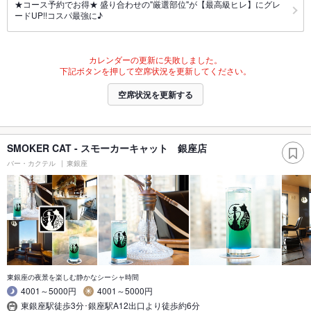
★コース予約でお得★ 盛り合わせの"厳選部位"が【最高級ヒレ】にグレ
ードUP!!コスパ最強に♪
カレンダーの更新に失敗しました。
下記ボタンを押して空席状況を更新してください。
空席状況を更新する
SMOKER CAT - スモーカーキャット 銀座店
バー・カクテル
東銀座
東銀座の夜景を楽しむ静かなシーシャ時間
4001～5000円
4001～5000円
東銀座駅徒歩3分･銀座駅A12出口より徒歩約6分