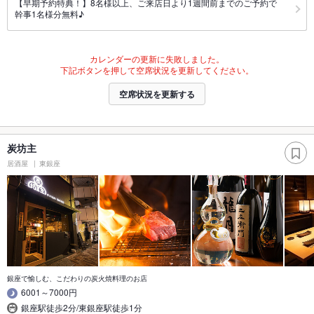
【早期予約特典！】8名様以上、ご来店日より1週間前までのご予約で
幹事1名様分無料♪
カレンダーの更新に失敗しました。
下記ボタンを押して空席状況を更新してください。
空席状況を更新する
炭坊主
居酒屋
東銀座
銀座で愉しむ、こだわりの炭火焼料理のお店
6001～7000円
銀座駅徒歩2分/東銀座駅徒歩1分