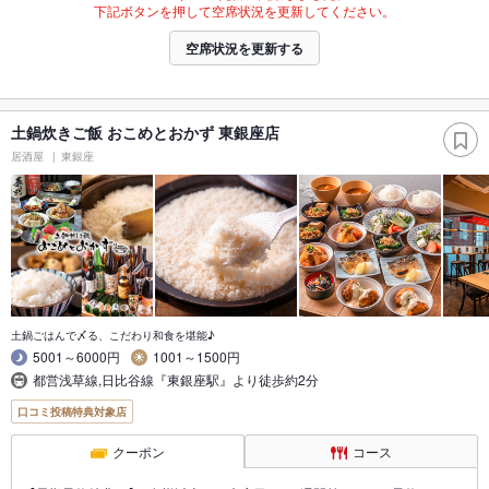
下記ボタンを押して空席状況を更新してください。
空席状況を更新する
土鍋炊きご飯 おこめとおかず 東銀座店
居酒屋
東銀座
土鍋ごはんで〆る、こだわり和食を堪能♪
5001～6000円
1001～1500円
都営浅草線,日比谷線『東銀座駅』より徒歩約2分
口コミ投稿特典対象店
クーポン
コース