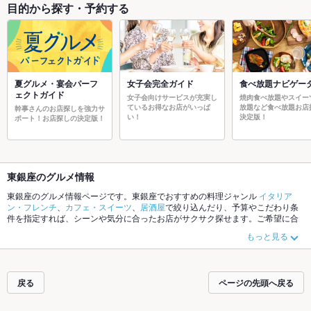
目的から探す・予約する
夏グルメ・宴会パーフ
女子会完全ガイド
食べ放題ナビゲー
ェクトガイド
女子会向けサービスが充実し
焼肉食べ放題やスイー
ているお得なお店がいっぱ
放題など食べ放題お店
幹事さんのお店探しを強力サ
い！
決定版！
ポート！お店探しの決定版！
東銀座のグルメ情報
東銀座のグルメ情報ページです。東銀座でおすすめの料理ジャンル
イタリア
ン・フレンチ
、
カフェ・スイーツ
、
居酒屋
で絞り込んだり、予算やこだわり条
件を指定すれば、シーンや気分に合ったお店がサクサク探せます。ご希望に合
ったお店が見つからなかったら、近隣のエリア
銀座
、
新橋
、
有楽町
もチェック
もっと見る
してみてください。ホットペッパーグルメなら、お得なクーポンはもちろん、
こだわりメニュー
沖縄料理
、
しゃぶしゃぶ
、
うどん
や季節のおすすめ料理な
ど、お店の最新情報をご紹介しているので安心！24時間使える簡単便利なネッ
ト予約が使えるお店も拡大中です。友達どうしの飲み会にも、会社の宴会に
戻る
ページの先頭へ戻る
も、デートやパーティーにもお得に便利にホットペッパーグルメをご利用くだ
さい。