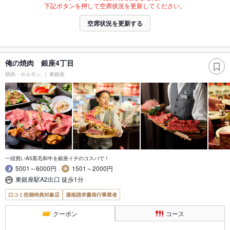
下記ボタンを押して空席状況を更新してください。
空席状況を更新する
俺の焼肉 銀座4丁目
焼肉・ホルモン
東銀座
一頭買いA5黒毛和牛を銀座イチのコスパで！
5001～6000円
1501～2000円
東銀座駅A2出口 徒歩1分
口コミ投稿特典対象店
適格請求書発行事業者
クーポン
コース