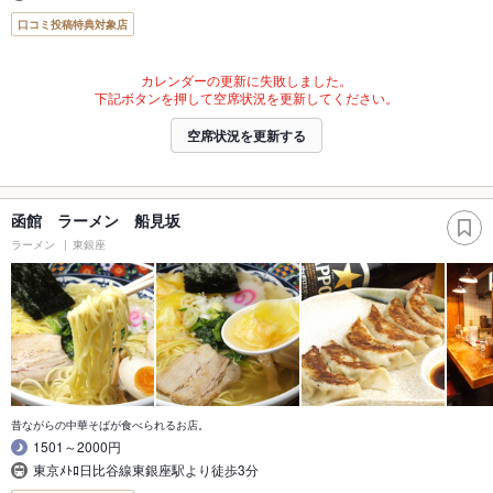
口コミ投稿特典対象店
カレンダーの更新に失敗しました。
下記ボタンを押して空席状況を更新してください。
空席状況を更新する
函館 ラーメン 船見坂
ラーメン
東銀座
昔ながらの中華そばが食べられるお店。
1501～2000円
東京ﾒﾄﾛ日比谷線東銀座駅より徒歩3分