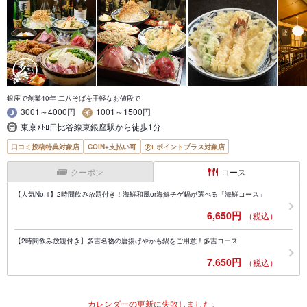
銀座で創業40年 二八そばを手軽なお値段で
3001～4000円
1001～1500円
東京ﾒﾄﾛ日比谷線東銀座駅から徒歩1分
口コミ投稿特典対象店
COIN+支払い可
ポイントプラス対象店
クーポン
コース
【人気No.1】2時間飲み放題付き！海鮮和風or海鮮チゲ鍋が選べる「海鮮コース」
6,650円
（税込）
【2時間飲み放題付き】多吉名物の唐揚げやかも鍋をご用意！多吉コース
7,650円
（税込）
カレンダーの更新に失敗しました。