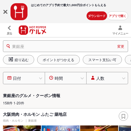
はじめてのアプリ予約で最大
1,000円分ポイントもらえる
ダウンロード
アプリで開く
戻る
マイメニュー
東銀座
変更
絞り込む
ポイントがつかえる
スマート支払い可
日付
時間
人数
東銀座のグルメ・クーポン情報
158件 1-20件
大阪焼肉・ホルモン ふたご 築地店
焼肉・ホルモン
東銀座