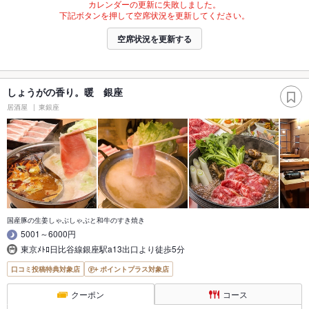
カレンダーの更新に失敗しました。
下記ボタンを押して空席状況を更新してください。
空席状況を更新する
しょうがの香り。暖 銀座
居酒屋
東銀座
国産豚の生姜しゃぶしゃぶと和牛のすき焼き
5001～6000円
東京ﾒﾄﾛ日比谷線銀座駅a13出口より徒歩5分
口コミ投稿特典対象店
ポイントプラス対象店
クーポン
コース