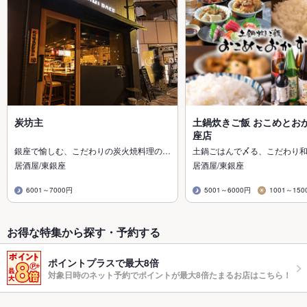
炭坊主
土鍋炊きご飯 おこめとおか
座店
銀座で愉しむ、こだわりの炭火焼料理の…
土鍋ごはんで〆る、こだわり和
居酒屋/東銀座
居酒屋/東銀座
6001～7000円
5001～6000円
1001～150
お得な特集から探す・予約する
ポイントプラスで最大8倍
対象日時のネット予約でポイントが最大8倍たまるお店はこちら！