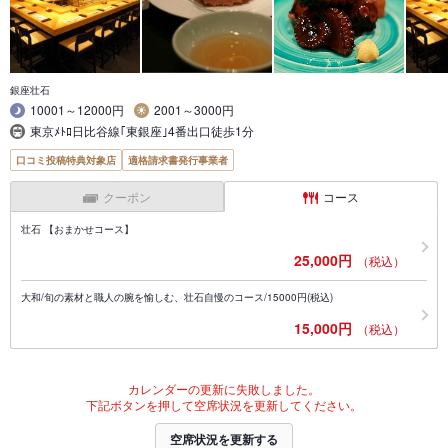
銀座壮石
10001～12000円
2001～3000円
東京ﾒﾄﾛ日比谷線｢東銀座｣4番出口徒歩1分
口コミ投稿特典対象店
適格請求書発行事業者
クーポン
コース
壮石 【おまかせコース】
25,000円
（税込）
大和/旬の素材と職人の腕を愉しむ、壮石自慢のコース/15000円(税込)
15,000円
（税込）
カレンダーの更新に失敗しました。
下記ボタンを押して空席状況を更新してください。
空席状況を更新する