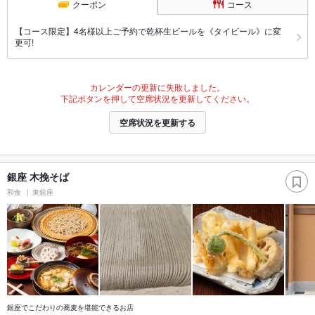
クーポン
コース
【コース限定】4名様以上ご予約で乾杯生ビールを《タイビール》に変
更可!
カレンダーの更新に失敗しました。
下記ボタンを押して空席状況を更新してください。
空席状況を更新する
銀座 木挽そば
和食
東銀座
銀座でこだわりの蕎麦を堪能できるお店