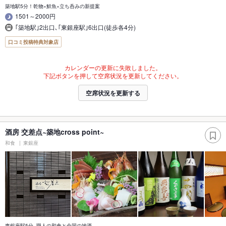
築地駅5分！乾物×鮮魚×立ち呑みの新提案
1501～2000円
｢築地駅｣2出口､｢東銀座駅｣6出口(徒歩各4分)
口コミ投稿特典対象店
カレンダーの更新に失敗しました。
下記ボタンを押して空席状況を更新してください。
空席状況を更新する
酒房 交差点~築地cross point~
和食
東銀座
東銀座駅5分_職人の和食と全国の地酒