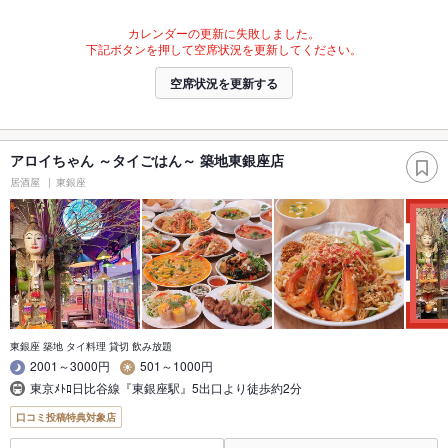
カレンダーの更新に失敗しました。
下記ボタンを押して空席状況を更新してください。
空席状況を更新する
アロイちゃん ～タイごはん～ 築地東銀座店
居酒屋
東銀座
東銀座 築地 タイ料理 貸切 飲み放題
2001～3000円
501～1000円
東京ﾒﾄﾛ日比谷線『東銀座駅』5出口より徒歩約2分
口コミ投稿特典対象店