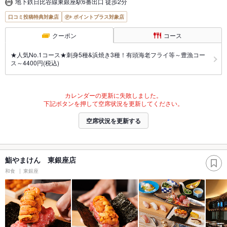
地下鉄日比谷線東銀座駅6番出口 徒歩2分
口コミ投稿特典対象店
ポイントプラス対象店
クーポン
コース
★人気No.1コース★刺身5種&浜焼き3種！有頭海老フライ等～豊漁コー
ス～4400円(税込)
カレンダーの更新に失敗しました。
下記ボタンを押して空席状況を更新してください。
空席状況を更新する
鮨やまけん 東銀座店
和食
東銀座