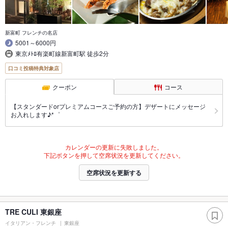
新富町 フレンチの名店
5001～6000円
東京ﾒﾄﾛ有楽町線新富町駅 徒歩2分
口コミ投稿特典対象店
クーポン
コース
【スタンダードorプレミアムコースご予約の方】デザートにメッセージ
お入れします♪*゜
カレンダーの更新に失敗しました。
下記ボタンを押して空席状況を更新してください。
空席状況を更新する
TRE CULI 東銀座
イタリアン・フレンチ
東銀座