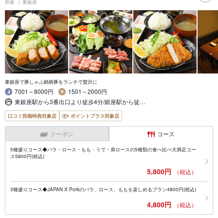
和食
東銀座
東銀座で豚しゃぶ銘柄豚をランチで贅沢に
7001～8000円
1501～2000円
東銀座駅から3番出口より徒歩4分/銀座駅から徒…
口コミ投稿特典対象店
ポイントプラス対象店
クーポン
コース
5種盛りコース◆バラ・ロース・もも・うで・肩ロースの5種類の食べ比べ大満足コー
ス5800円(税込)
5,800円
（税込）
3種盛りコース◆JAPAN X Porkのバラ、ロース、ももを楽しめるプラン4800円(税込)
4,800円
（税込）