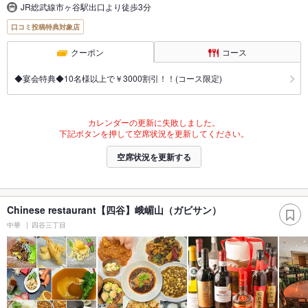
JR総武線市ヶ谷駅出口より徒歩3分
口コミ投稿特典対象店
クーポン
コース
◆宴会特典◆10名様以上で￥3000割引！！(コース限定)
カレンダーの更新に失敗しました。
下記ボタンを押して空席状況を更新してください。
空席状況を更新する
Chinese restaurant【四谷】峨嵋山（ガビサン）
中華
四谷三丁目