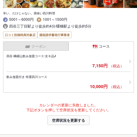
辛い、だけじゃない。美味い四川料理
5001～6000円
1001～1500円
四谷三丁目駅より徒歩約4分/曙橋駅より徒歩約5分
口コミ投稿特典対象店
適格請求書発行事業者
クーポン
コース
四谷 峨嵋山飲み放題コース:全８品♪
7,150円
（税込）
飲み放題付き 特選四川コース
10,000円
（税込）
カレンダーの更新に失敗しました。
下記ボタンを押して空席状況を更新してください。
空席状況を更新する