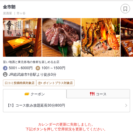
金市朗
居酒屋
市ヶ谷
旨い地酒と東北各地の食材を楽しめるお店
5001～6000円
1001～1500円
JR総武線市ｹ谷駅より徒歩3分
口コミ投稿特典対象店
ポイントプラス対象店
クーポン
コース
【1】コース飲み放題延長30分800円
カレンダーの更新に失敗しました。
下記ボタンを押して空席状況を更新してください。