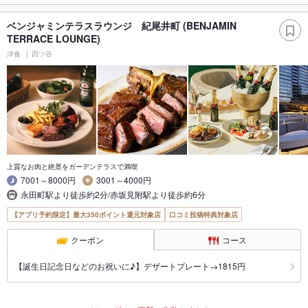
ベンジャミンテラスラウンジ 紀尾井町 (BENJAMIN
TERRACE LOUNGE)
洋食
四ツ谷
上質なお肉と絶景をガーデンテラスで満喫
7001～8000円
3001～4000円
永田町駅より徒歩約2分/赤坂見附駅より徒歩約6分
【アプリ予約限定】最大350ポイント還元対象店
口コミ投稿特典対象店
クーポン
コース
【誕生日記念日などのお祝いに♪】デザートプレート→1815円