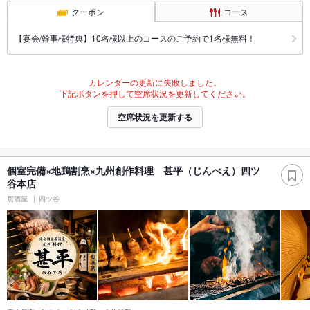
クーポン
コース
【宴会/幹事様特典】10名様以上のコースのご予約で1名様無料！
カレンダーの更新に失敗しました。
下記ボタンを押して空席状況を更新してください。
空席状況を更新する
個室完備×地鶏割烹×九州創作料理 甚平（じんべえ）四ツ
谷本店
居酒屋
四ツ谷