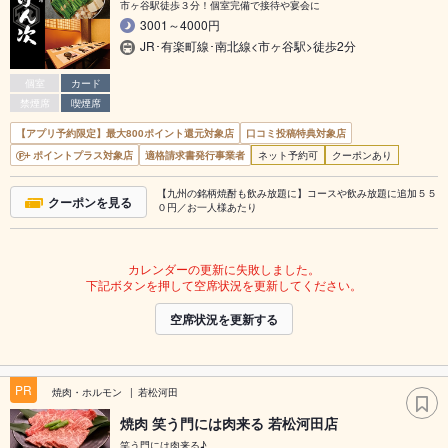
市ヶ谷駅徒歩３分！個室完備で接待や宴会に
3001～4000円
JR･有楽町線･南北線<市ヶ谷駅>徒歩2分
個室
カード
禁煙席
喫煙席
【アプリ予約限定】最大800ポイント還元対象店
口コミ投稿特典対象店
ポイントプラス対象店
適格請求書発行事業者
ネット予約可
クーポンあり
【九州の銘柄焼酎も飲み放題に】コースや飲み放題に追加５５
クーポンを見る
０円／お一人様あたり
カレンダーの更新に失敗しました。
下記ボタンを押して空席状況を更新してください。
空席状況を更新する
PR
焼肉・ホルモン
若松河田
焼肉 笑う門には肉来る 若松河田店
笑う門には肉来る♪