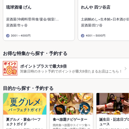
琉球酒場 げん
れんや 四ツ谷店
居酒屋/沖縄料理/和食/宴会/個室/…
土鍋鯛めし×生本鮪×日本酒が
居酒屋/市ヶ谷
居酒屋/四ツ谷
3001～4000円
4001～5000円
お得な特集から探す・予約する
ポイントプラスで最大8倍
対象日時のネット予約でポイントが最大8倍たまるお店はこちら！
目的から探す・予約する
夏グルメ・宴会パーフ
食べ放題ナビゲーター
誕生日・記念日プ
ェクトガイド
ュース
焼肉食べ放題やスイーツ食べ