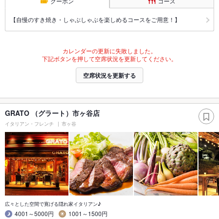
クーポン
コース
【自慢のすき焼き・しゃぶしゃぶを楽しめるコースをご用意！】
カレンダーの更新に失敗しました。
下記ボタンを押して空席状況を更新してください。
空席状況を更新する
GRATO （グラート）市ヶ谷店
イタリアン・フレンチ
市ヶ谷
広々とした空間で寛げる隠れ家イタリアン♪
4001～5000円
1001～1500円