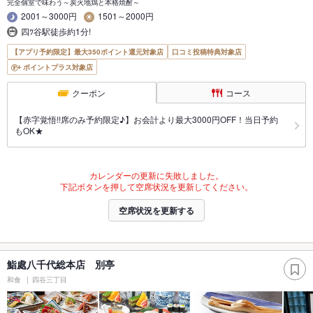
完全個室で味わう～炭火地鶏と本格焼酎～
2001～3000円
1501～2000円
四ﾂ谷駅徒歩約1分!
【アプリ予約限定】最大350ポイント還元対象店
口コミ投稿特典対象店
ポイントプラス対象店
クーポン
コース
【赤字覚悟!!席のみ予約限定♪】お会計より最大3000円OFF！当日予約
もOK★
カレンダーの更新に失敗しました。
下記ボタンを押して空席状況を更新してください。
空席状況を更新する
鮨處八千代総本店 別亭
和食
四谷三丁目