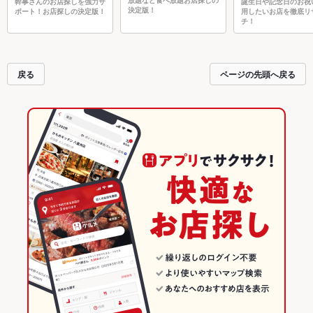
放題など食べ放題お店探しの
幹事さんのお店探しを強力サ
誕生日や記念日のお祝
決定版！
ポート！お店探しの決定版！
用したいお店を徹底リ
チ！
戻る
ページの先頭へ戻る