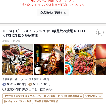
カレンダーの更新に失敗しました。
下記ボタンを押して空席状況を更新してください。
空席状況を更新する
ローストビーフ＆シュラスコ 食べ放題飲み放題 GRILLE
KITCHEN 四ツ谷駅前店
居酒屋
四ツ谷
居酒屋 四ツ谷 肉バル 完全個室 食べ放題
3001～4000円
501～1000円
東京ﾒﾄﾛ四ﾂ谷駅2出口より徒歩約1分
【アプリ予約限定】最大350ポイント還元対象店
口コミ投稿特典対象店
COIN+支払い可
ポイントプラス対象店
適格請求書発行事業者