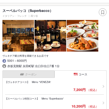
スーペルバッコ（Superbacco）
イタリアン・フレンチ
四ツ谷
ヴェネチア郷土料理を堪能できるお店です
5001～6000円
赤坂見附駅 永田町駅 出口D/出口7番 1分
クーポン
コース
【ヴェネチアコース】 Menu “VENEZIA”
7,200円
（税込）
【スーペルバッコ特別コース】 Menu “Superbacco”
10,200円
（税込）