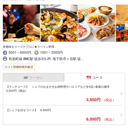
本格味をリーズナブルに★スペイン料理
5001～6000円
1501～2000円
有楽町線 麹町駅 徒歩3分JR･地下鉄市ヶ谷駅 徒…
口コミ投稿特典対象店
クーポン
コース
【ランチコース】 シェフのおまかせお肉料理やパエリアなど全4品+食後の珈琲
3,500円（税込）
3,500円
（税込）
【シェフお任せコース】 6,000円
6,000円
（税込）