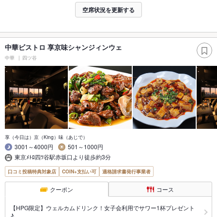
空席状況を更新する
中華ビストロ 享京味シャンジィンウェ
中華
四ツ谷
享（今日は）京（King）味（あじで）
3001～4000円
501～1000円
東京ﾒﾄﾛ四ﾂ谷駅赤坂口より徒歩約3分
口コミ投稿特典対象店
COIN+支払い可
適格請求書発行事業者
クーポン
コース
【HPG限定】ウェルカムドリンク！女子会利用でサワー1杯プレゼント
♪