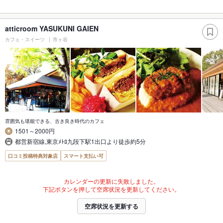
atticroom YASUKUNI GAIEN
カフェ・スイーツ
市ヶ谷
雰囲気も堪能できる、古き良き時代のカフェ
1501～2000円
都営新宿線,東京ﾒﾄﾛ九段下駅1出口より徒歩約5分
口コミ投稿特典対象店
スマート支払い可
カレンダーの更新に失敗しました。
下記ボタンを押して空席状況を更新してください。
空席状況を更新する