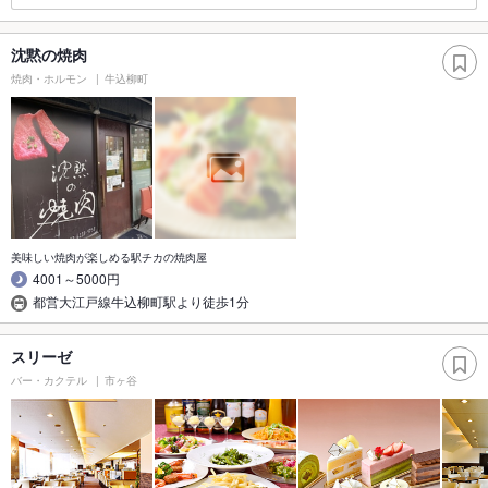
沈黙の焼肉
焼肉・ホルモン
牛込柳町
美味しい焼肉が楽しめる駅チカの焼肉屋
4001～5000円
都営大江戸線牛込柳町駅より徒歩1分
スリーゼ
バー・カクテル
市ヶ谷