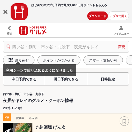
はじめてのアプリ予約で最大
1,000円分ポイントもらえる
ダウンロード
アプリで開く
戻る
マイメニュー
四ツ谷・麹町・市ヶ谷・九段下 夜景がキレイ
変更
絞り込む
ポイントがつかえる
スマート支払い可
今日予約できる
明日予約できる
日時指定
四ツ谷・麹町・市ヶ谷・九段下
夜景がキレイのグルメ・クーポン情報
23件 1-20件
PR
居酒屋
市ヶ谷
九州酒場 げん次