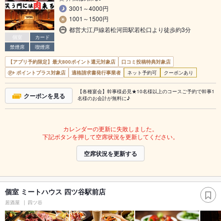
3001～4000円
1001～1500円
都営大江戸線若松河田駅若松口より徒歩約3分
個室
カード
禁煙席
喫煙席
【アプリ予約限定】最大800ポイント還元対象店
口コミ投稿特典対象店
ポイントプラス対象店
適格請求書発行事業者
ネット予約可
クーポンあり
【各種宴会】幹事様必見★10名様以上のコースご予約で幹事1
クーポンを見る
名様のお会計が無料に♪
カレンダーの更新に失敗しました。
下記ボタンを押して空席状況を更新してください。
空席状況を更新する
個室 ミートハウス 四ツ谷駅前店
居酒屋
四ツ谷