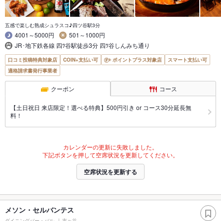
五感で楽しむ熟成シュラスコ♪四ツ谷駅3分
4001～5000円
501～1000円
JR･地下鉄各線 四ﾂ谷駅徒歩3分 四ﾂ谷しんみち通り
口コミ投稿特典対象店
COIN+支払い可
ポイントプラス対象店
スマート支払い可
適格請求書発行事業者
クーポン
コース
【土日祝日 来店限定！選べる特典】500円引き or コース30分延長無
料！
カレンダーの更新に失敗しました。
下記ボタンを押して空席状況を更新してください。
空席状況を更新する
メソン・セルバンテス
ダイニングバー・バル
市ヶ谷