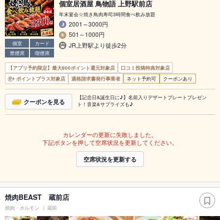
個室居酒屋 鳥物語 上野駅前店
年末宴会☆焼き鳥肉寿司3時間食べ飲み放題
2001～3000円
501～1000円
個室
カード
JR上野駅より徒歩2分
禁煙席
喫煙席
【アプリ予約限定】最大800ポイント還元対象店
口コミ投稿特典対象店
ポイントプラス対象店
適格請求書発行事業者
ネット予約可
クーポンあり
【記念日&誕生日に♪】名前入りデザートプレートプレゼン
クーポンを見る
ト！音楽&サプライズも♪
カレンダーの更新に失敗しました。
下記ボタンを押して空席状況を更新してください。
空席状況を更新する
焼肉BEAST 蔵前店
焼肉・ホルモン
蔵前