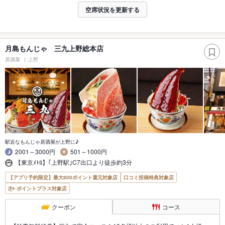
空席状況を更新する
月島もんじゃ 三九上野総本店
居酒屋
上野
駅近なもんじゃ居酒屋が上野に♪
2001～3000円
501～1000円
【東京ﾒﾄﾛ】｢上野駅｣C7出口より徒歩約3分
【アプリ予約限定】最大800ポイント還元対象店
口コミ投稿特典対象店
ポイントプラス対象店
クーポン
コース