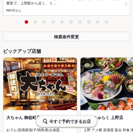
豊富で、上野駅から近く、う…
RIKYOさん
検索条件変更
ピックアップ店舗
大ちゃん 御徒町店
酒亭 じゅらく 上野店
今すぐ予約できるお店
おでん/居酒屋/餃子/焼鳥/飲み放題…
上野 アメ横 居酒屋 宴会 和食 