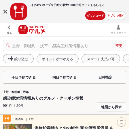
はじめてのアプリ予約で最大
1,000円分ポイントもらえる
ダウンロード
アプリで開く
戻る
マイメニュー
上野・御徒町・浅草 感染症対策情報あり
変更
絞り込む
ポイントがつかえる
スマート支払い可
今日予約できる
明日予約できる
日時指定
上野・御徒町・浅草
感染症対策情報ありのグルメ・クーポン情報
991件 1-20件
地図から探す
PR
居酒屋
上野
海鮮炉端焼きと旬の鮮魚 完全個室居酒屋 あ