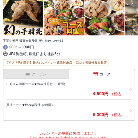
手羽先部門 最高金賞受賞 守り続けられた味
2001～3000円
JR｢御徒町｣駅北口より徒歩5分
【アプリ予約限定】最大800ポイント還元対象店
口コミ投稿特典対象店
クーポン
コース
山ちゃん満喫コース★飲み放題付（3時間）
4,500円
（税込）
贅沢コース★飲み放題付（3時間）
5,300円
（税込）
カレンダーの更新に失敗しました。
下記ボタンを押して空席状況を更新してください。