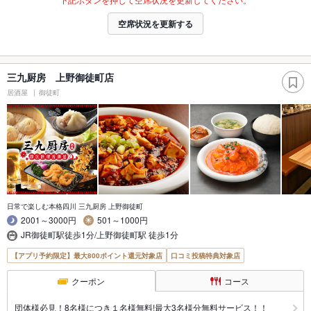
空席状況を更新する
三九厨房 上野御徒町店
居酒屋
御徒町
日常で楽しむ本格四川 三九厨房 上野御徒町
2001～3000円
501～1000円
JR御徒町駅徒歩1分/上野御徒町駅 徒歩1分
【アプリ予約限定】最大800ポイント還元対象店
口コミ投稿特典対象店
クーポン
コース
団体様必見！8名様につき１名様無料!最大3名様分無料サービス！！