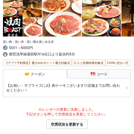
旨い肉・旨い米・旨い酒を楽しめる店
5001～6000円
都営浅草線蔵前駅A1a出口より徒歩約5分
【アプリ予約限定】最大800ポイント還元対象店
口コミ投稿特典対象店
COIN+支払い可
クーポン
コース
【お祝い・サプライズに♪】肉ケーキございます◎店舗までお問い合わ
せください！
カレンダーの更新に失敗しました。
下記ボタンを押して空席状況を更新してください。
空席状況を更新する