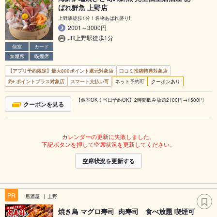
ばれ鮮魚 上野店
上野駅徒歩1分！名物あばれ盛り!!
2001～3000円
JR上野駅徒歩1分
個室
カード
禁煙席
喫煙席
【アプリ予約限定】最大800ポイント還元対象店
口コミ投稿特典対象店
ポイントプラス対象店
スマート支払い可
ネット予約可
クーポンあり
【個室OK！当日予約OK】2時間飲み放題2100円→1500円
クーポンを見る
カレンダーの更新に失敗しました。
下記ボタンを押して空席状況を更新してください。
空席状況を更新する
PR
居酒屋
上野
焼き鳥 マグロ寿司 肉寿司 食べ放題 喫煙可