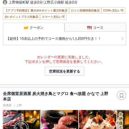
上野御徒町駅 徒歩2分/上野広小路駅 徒歩2分
【アプリ予約限定】最大800ポイント還元対象店
口コミ投稿特典対象店
COIN+支払い可
ポイントプラス対象店
スマート支払い可
クーポン
コース
【超得】15名以上の予約でコース価格から1人200円引き！！
カレンダーの更新に失敗しました。
下記ボタンを押して空席状況を更新してください。
空席状況を更新する
全席個室居酒屋 炭火焼き鳥とマグロ 食べ放題 かなで 上野
本店
居酒屋
上野