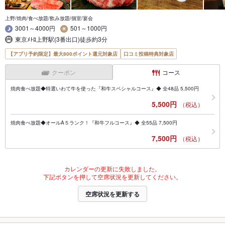
上野/焼肉/食べ放題/飲み放題/個室/宴会
3001～4000円
501～1000円
東京ﾒﾄﾛ上野駅(3番出口)徒歩約3分
【アプリ予約限定】最大800ポイント還元対象店
口コミ投稿特典対象店
クーポン
コース
焼肉食べ放題◆特選いわて牛を使った『和牛スペシャルコース』◆ 全48品 5,500円
5,500円
（税込）
焼肉食べ放題◆オールA５ランク！『和牛フルコース』◆ 全55品 7,500円
7,500円
（税込）
カレンダーの更新に失敗しました。
下記ボタンを押して空席状況を更新してください。
空席状況を更新する