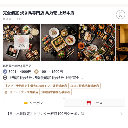
完全個室 焼き鳥専門店 鳥乃壱 上野本店
居酒屋
上野
銘柄鶏と炭焼き専門店
3001～4000円
1001～1500円
上野駅 徒歩3分 JR御徒町駅 徒歩3分 上野/完全…
【アプリ予約限定】最大800ポイント還元対象店
口コミ投稿特典対象店
ポイントプラス対象店
適格請求書発行事業者
クーポン
コース
【日～木曜限定】ドリンク一杯目100円クーポン◎