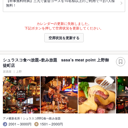
【幹事無料特典】三九で宴会コースを10名様以上のご利用で⇒お1人様
無料！
カレンダーの更新に失敗しました。
下記ボタンを押して空席状況を更新してください。
空席状況を更新する
シュラスコ食べ放題×飲み放題 sasa’s meat point 上野御
徒町店
居酒屋
上野
アメ横新名所！シュラスコBBQ食べ飲み放題
2001～3000円
1501～2000円