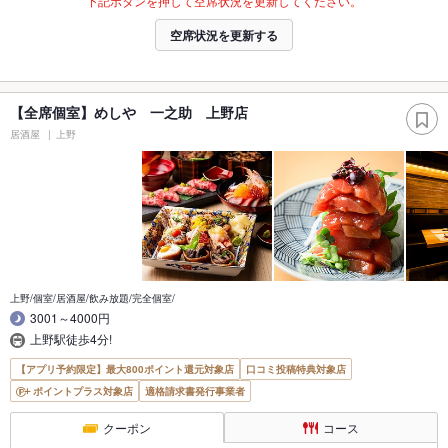
下記ボタンを押して空席状況を更新してください。
空席状況を更新する
【全席個室】めしや 一之助 上野店
居酒屋
上野
上野/個室/居酒屋/飲み放題/完全個室/
3001～4000円
上野駅徒歩4分!
【アプリ予約限定】最大800ポイント還元対象店
口コミ投稿特典対象店
ポイントプラス対象店
適格請求書発行事業者
クーポン
コース