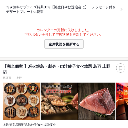
☆★無料サプライズ特典★☆【誕生日や歓送迎会に】 メッセージ付き
デザートプレートor花束
カレンダーの更新に失敗しました。
下記ボタンを押して空席状況を更新してください。
空席状況を更新する
【完全個室 】炭火焼鳥・刺身・肉汁餃子食べ放題 鳥万 上野
店
居酒屋
上野
上野/個室居酒屋/焼鳥/餃子/食べ放題/宴会