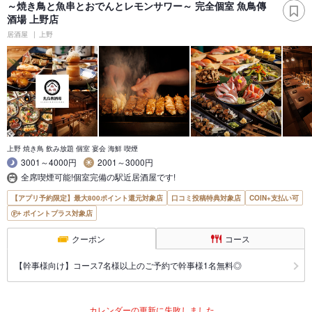
～焼き鳥と魚串とおでんとレモンサワー～ 完全個室 魚鳥傳
酒場 上野店
居酒屋
上野
上野 焼き鳥 飲み放題 個室 宴会 海鮮 喫煙
3001～4000円
2001～3000円
全席喫煙可能!個室完備の駅近居酒屋です!
【アプリ予約限定】最大800ポイント還元対象店
口コミ投稿特典対象店
COIN+支払い可
ポイントプラス対象店
クーポン
コース
【幹事様向け】コース7名様以上のご予約で幹事様1名無料◎
カレンダーの更新に失敗しました。