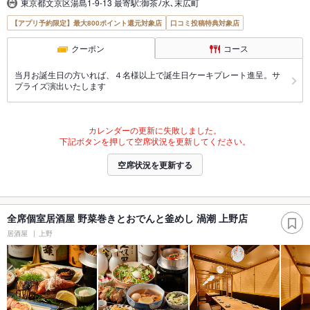
東京都文京区湯島1-9-13 最寄駅:御茶ﾉ水､末広町
【アプリ予約限定】最大800ポイント還元対象店
口コミ投稿特典対象店
クーポン
コース
当月お誕生日の方いれば、４名様以上で誕生日ケーキプレート進呈。サ
プライズ演出いたします
カレンダーの更新に失敗しました。
下記ボタンを押して空席状況を更新してください。
空席状況を更新する
全席個室居酒屋 野菜巻きとおでんと釜めし 渦潮 上野店
居酒屋
上野