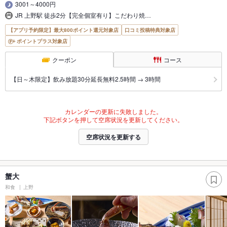
3001～4000円
JR 上野駅 徒歩2分【完全個室有り】こだわり焼…
【アプリ予約限定】最大800ポイント還元対象店
口コミ投稿特典対象店
ポイントプラス対象店
クーポン
コース
【日～木限定】飲み放題30分延長無料2.5時間 → 3時間
カレンダーの更新に失敗しました。
下記ボタンを押して空席状況を更新してください。
空席状況を更新する
蟹大
和食
上野