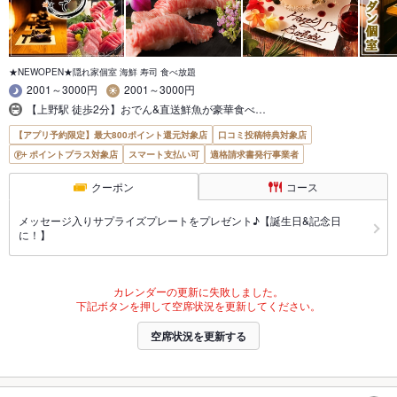
★NEWOPEN★隠れ家個室 海鮮 寿司 食べ放題
2001～3000円
2001～3000円
【上野駅 徒歩2分】おでん&直送鮮魚が豪華食べ…
【アプリ予約限定】最大800ポイント還元対象店
口コミ投稿特典対象店
ポイントプラス対象店
スマート支払い可
適格請求書発行事業者
クーポン
コース
メッセージ入りサプライズプレートをプレゼント♪【誕生日&記念日
に！】
カレンダーの更新に失敗しました。
下記ボタンを押して空席状況を更新してください。
空席状況を更新する