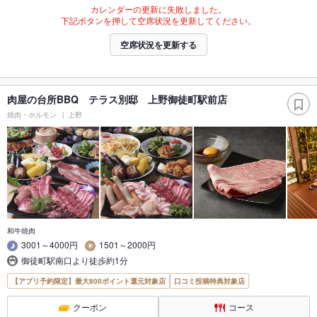
カレンダーの更新に失敗しました。
下記ボタンを押して空席状況を更新してください。
空席状況を更新する
肉屋の台所BBQ テラス別邸 上野御徒町駅前店
焼肉・ホルモン
上野
和牛焼肉
3001～4000円
1501～2000円
御徒町駅南口より徒歩約1分
【アプリ予約限定】最大800ポイント還元対象店
口コミ投稿特典対象店
クーポン
コース