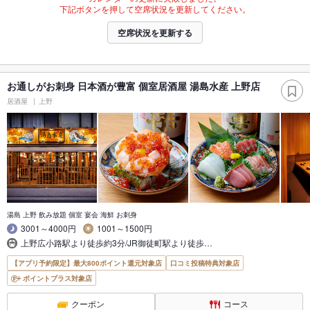
下記ボタンを押して空席状況を更新してください。
空席状況を更新する
お通しがお刺身 日本酒が豊富 個室居酒屋 湯島水産 上野店
居酒屋
上野
湯島 上野 飲み放題 個室 宴会 海鮮 お刺身
3001～4000円
1001～1500円
上野広小路駅より徒歩約3分/JR御徒町駅より徒歩…
【アプリ予約限定】最大800ポイント還元対象店
口コミ投稿特典対象店
ポイントプラス対象店
クーポン
コース