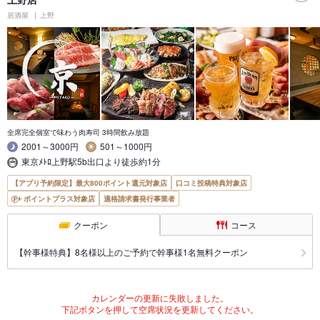
居酒屋
上野
全席完全個室で味わう肉寿司 3時間飲み放題
2001～3000円
501～1000円
東京ﾒﾄﾛ上野駅5b出口より徒歩約1分
【アプリ予約限定】最大800ポイント還元対象店
口コミ投稿特典対象店
ポイントプラス対象店
適格請求書発行事業者
クーポン
コース
【幹事様特典】8名様以上のご予約で幹事様1名無料クーポン
カレンダーの更新に失敗しました。
下記ボタンを押して空席状況を更新してください。