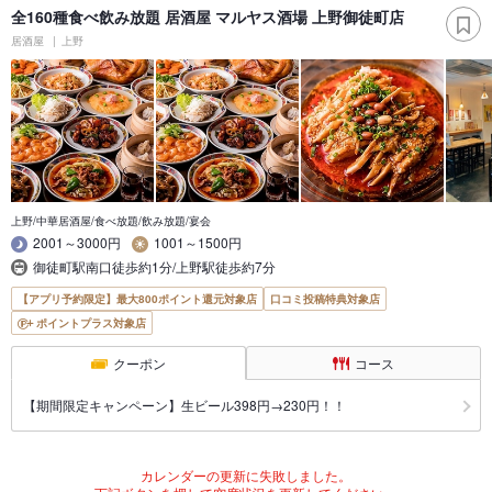
全160種食べ飲み放題 居酒屋 マルヤス酒場 上野御徒町店
居酒屋
上野
上野/中華居酒屋/食べ放題/飲み放題/宴会
2001～3000円
1001～1500円
御徒町駅南口徒歩約1分/上野駅徒歩約7分
【アプリ予約限定】最大800ポイント還元対象店
口コミ投稿特典対象店
ポイントプラス対象店
クーポン
コース
【期間限定キャンペーン】生ビール398円→230円！！
カレンダーの更新に失敗しました。