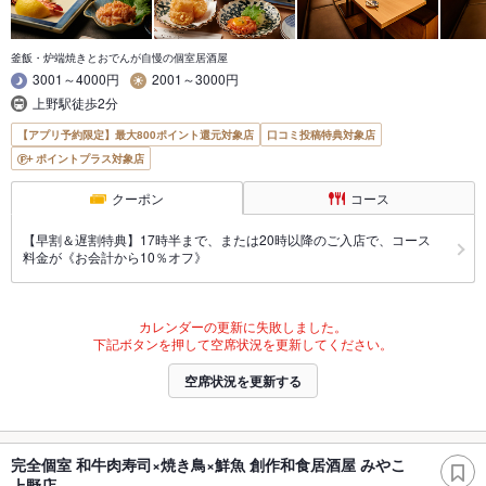
釜飯・炉端焼きとおでんが自慢の個室居酒屋
3001～4000円
2001～3000円
上野駅徒歩2分
【アプリ予約限定】最大800ポイント還元対象店
口コミ投稿特典対象店
ポイントプラス対象店
クーポン
コース
【早割＆遅割特典】17時半まで、または20時以降のご入店で、コース
料金が《お会計から10％オフ》
カレンダーの更新に失敗しました。
下記ボタンを押して空席状況を更新してください。
空席状況を更新する
完全個室 和牛肉寿司×焼き鳥×鮮魚 創作和食居酒屋 みやこ
上野店