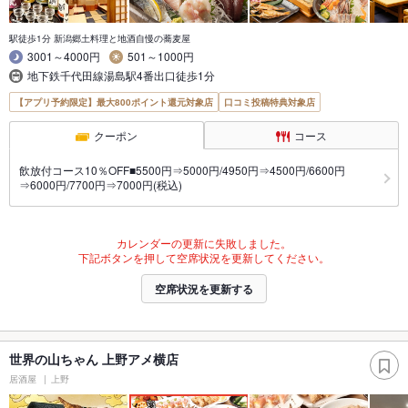
駅徒歩1分 新潟郷土料理と地酒自慢の蕎麦屋
3001～4000円
501～1000円
地下鉄千代田線湯島駅4番出口徒歩1分
【アプリ予約限定】最大800ポイント還元対象店
口コミ投稿特典対象店
クーポン
コース
飲放付コース10％OFF■5500円⇒5000円/4950円⇒4500円/6600円
⇒6000円/7700円⇒7000円(税込)
カレンダーの更新に失敗しました。
下記ボタンを押して空席状況を更新してください。
空席状況を更新する
世界の山ちゃん 上野アメ横店
居酒屋
上野