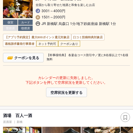
全国から取り寄せた地酒と和食を楽しむお店
3001～4000円
1501～2000円
個室
カード
JR 新橋駅 烏森口 1分/地下鉄銀座線 新橋駅 1分
禁煙席
喫煙席
【アプリ予約限定】最大800ポイント還元対象店
口コミ投稿特典対象店
適格請求書発行事業者
ネット予約可
クーポンあり
【幹事様特典】 各宴会コース割引中／更に8名様以上で1名様
クーポンを見る
無料
カレンダーの更新に失敗しました。
下記ボタンを押して空席状況を更新してください。
空席状況を更新する
酒場 百人一酒
居酒屋
新橋