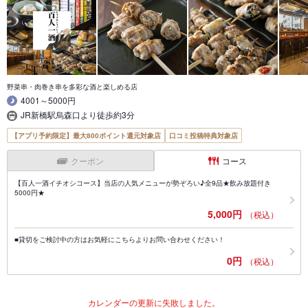
野菜串・肉巻き串を多彩な酒と楽しめる店
4001～5000円
JR新橋駅烏森口より徒歩約3分
【アプリ予約限定】最大800ポイント還元対象店
口コミ投稿特典対象店
クーポン
コース
【百人一酒イチオシコース】当店の人気メニューが勢ぞろい♪全9品★飲み放題付き
5000円★
5,000円
（税込）
■貸切をご検討中の方はお気軽にこちらよりお問い合わせください！
0円
（税込）
カレンダーの更新に失敗しました。