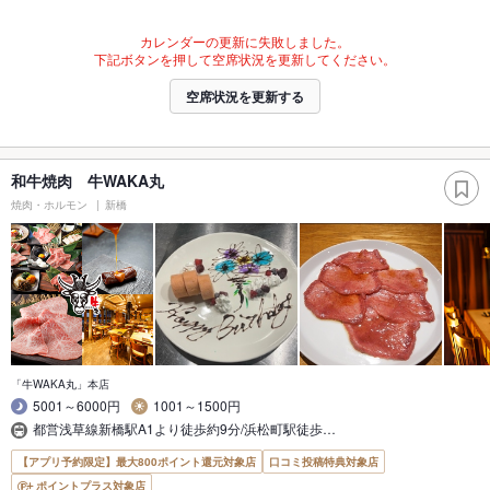
カレンダーの更新に失敗しました。
下記ボタンを押して空席状況を更新してください。
空席状況を更新する
和牛焼肉 牛WAKA丸
焼肉・ホルモン
新橋
「牛WAKA丸」本店
5001～6000円
1001～1500円
都営浅草線新橋駅A1より徒歩約9分/浜松町駅徒歩…
【アプリ予約限定】最大800ポイント還元対象店
口コミ投稿特典対象店
ポイントプラス対象店