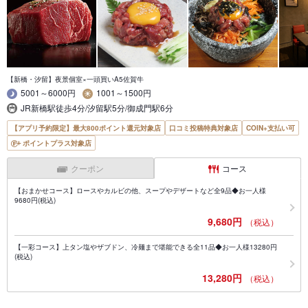
【新橋・汐留】夜景個室×一頭買いA5佐賀牛
5001～6000円
1001～1500円
JR新橋駅徒歩4分/汐留駅5分/御成門駅6分
【アプリ予約限定】最大800ポイント還元対象店
口コミ投稿特典対象店
COIN+支払い可
ポイントプラス対象店
クーポン
コース
【おまかせコース】ロースやカルビの他、スープやデザートなど全9品◆お一人様
9680円(税込)
9,680円
（税込）
【一彩コース】上タン塩やザブドン、冷麺まで堪能できる全11品◆お一人様13280円
(税込)
13,280円
（税込）