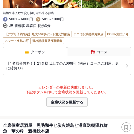
新橋で小人数で貸し切りが出来るお店
5001～6000円
501～1000円
JR 新橋駅 烏森口 徒歩3分
【アプリ予約限定】最大800ポイント還元対象店
口コミ投稿特典対象店
COIN+支払い可
スマート支払い可
適格請求書発行事業者
クーポン
コース
【1名様分無料！】21名様以上での7,000円（税込）コースご利用、更
に貸切 OK
カレンダーの更新に失敗しました。
下記ボタンを押して空席状況を更新してください。
空席状況を更新する
全席個室居酒屋 黒毛和牛と炭火焼鳥と港直送朝獲れ鮮
魚 華の粋 新橋総本店