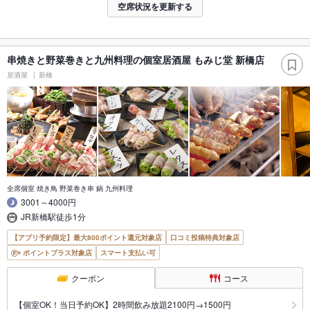
空席状況を更新する
串焼きと野菜巻きと九州料理の個室居酒屋 もみじ堂 新橋店
居酒屋
新橋
全席個室 焼き鳥 野菜巻き串 鍋 九州料理
3001～4000円
JR新橋駅徒歩1分
【アプリ予約限定】最大800ポイント還元対象店
口コミ投稿特典対象店
ポイントプラス対象店
スマート支払い可
クーポン
コース
【個室OK！当日予約OK】2時間飲み放題2100円→1500円