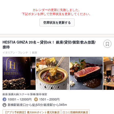
カレンダーの更新に失敗しました。
下記ボタンを押して空席状況を更新してください。
空席状況を更新する
HESTIA GINZA 20名～貸切ok！ 銀座/貸切/個室/飲み放題/
接待
イタリアン・フレンチ
銀座
銀座/薬膳火鍋/ステーキ/新橋/接待/個室
10001～12000円
1501～2000円
新橋駅銀座口から徒歩5分/銀座駅から345m
【アプリ予約限定】最大800ポイント還元対象店
口コミ投稿特典対象店