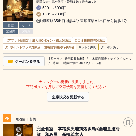
豪華な大小完全個室・貸切多数！最大250名
5001～6000円
1501～2000円
銀座駅A5出口 徒歩4分 東銀座駅A1出口から徒歩1分
個室
カード
禁煙席
喫煙席
【アプリ予約限定】最大800ポイント還元対象店
口コミ投稿特典対象店
ポイントプラス対象店
適格請求書発行事業者
ネット予約可
クーポンあり
【昼カラ／2時間延長無料】月～木曜日限定！デイタイムパッ
クーポンを見る
ク3時間→5時間ご利用OK！2,980円/名
カレンダーの更新に失敗しました。
下記ボタンを押して空席状況を更新してください。
空席状況を更新する
PR
居酒屋
新橋
完全個室 本格炭火地鶏焼き鳥×築地直送海
鮮 和み屋 新橋総本店