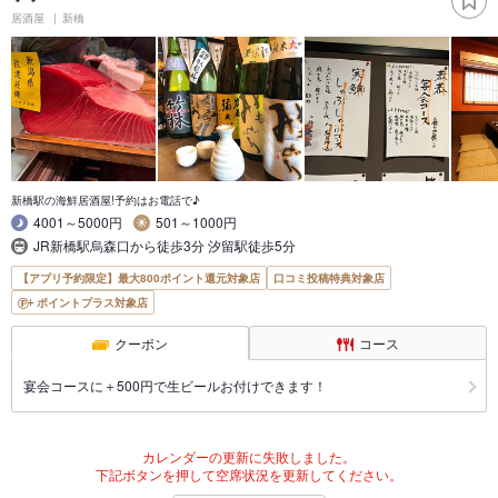
居酒屋
新橋
新橋駅の海鮮居酒屋!予約はお電話で♪
4001～5000円
501～1000円
JR新橋駅烏森口から徒歩3分 汐留駅徒歩5分
【アプリ予約限定】最大800ポイント還元対象店
口コミ投稿特典対象店
ポイントプラス対象店
クーポン
コース
宴会コースに＋500円で生ビールお付けできます！
カレンダーの更新に失敗しました。
下記ボタンを押して空席状況を更新してください。