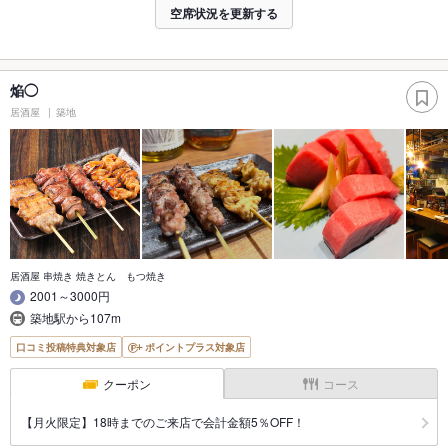
空席状況を更新する
焔◯
居酒屋
築地
居酒屋 串焼き 焼きとん もつ焼き
2001～3000円
築地駅から107m
口コミ投稿特典対象店
ポイントプラス対象店
クーポン
コース
【月火限定】18時までのご来店で会計金額5％OFF！