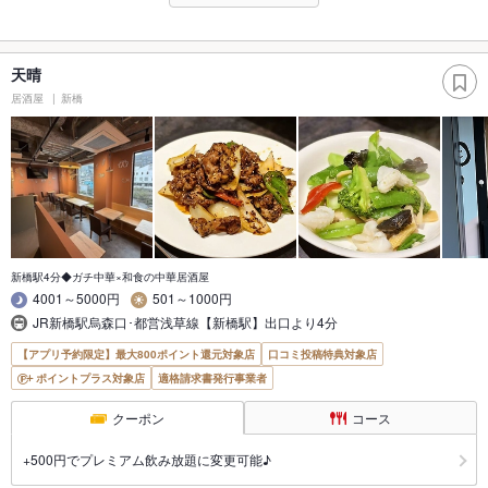
天晴
居酒屋
新橋
新橋駅4分◆ガチ中華×和食の中華居酒屋
4001～5000円
501～1000円
JR新橋駅烏森口･都営浅草線【新橋駅】出口より4分
【アプリ予約限定】最大800ポイント還元対象店
口コミ投稿特典対象店
ポイントプラス対象店
適格請求書発行事業者
クーポン
コース
+500円でプレミアム飲み放題に変更可能♪