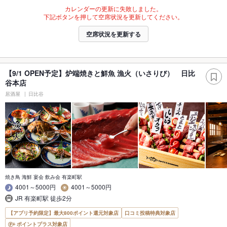
カレンダーの更新に失敗しました。
下記ボタンを押して空席状況を更新してください。
空席状況を更新する
【9/1 OPEN予定】炉端焼きと鮮魚 漁火（いさりび） 日比
谷本店
居酒屋
日比谷
焼き鳥 海鮮 宴会 飲み会 有楽町駅
4001～5000円
4001～5000円
JR 有楽町駅 徒歩2分
【アプリ予約限定】最大800ポイント還元対象店
口コミ投稿特典対象店
ポイントプラス対象店