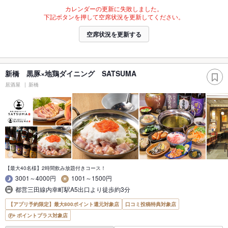
カレンダーの更新に失敗しました。
下記ボタンを押して空席状況を更新してください。
空席状況を更新する
新橋 黒豚×地鶏ダイニング SATSUMA
居酒屋
新橋
【最大40名様】2時間飲み放題付きコース！
3001～4000円
1001～1500円
都営三田線内幸町駅A5出口より徒歩約3分
【アプリ予約限定】最大800ポイント還元対象店
口コミ投稿特典対象店
ポイントプラス対象店