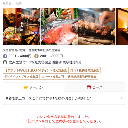
居酒屋
新橋
完全個室食べ放題・特選肉寿司提供の居酒屋
3001～4000円
2001～3000円
飲み放題付ｺｰｽも充実◎完全個室!新橋駅徒歩3分
【アプリ予約限定】最大800ポイント還元対象店
口コミ投稿特典対象店
ポイントプラス対象店
スマート支払い可
適格請求書発行事業者
クーポン
コース
8名様以上コースご予約で幹事1名様のお会計が無料に♪
カレンダーの更新に失敗しました。
下記ボタンを押して空席状況を更新してください。