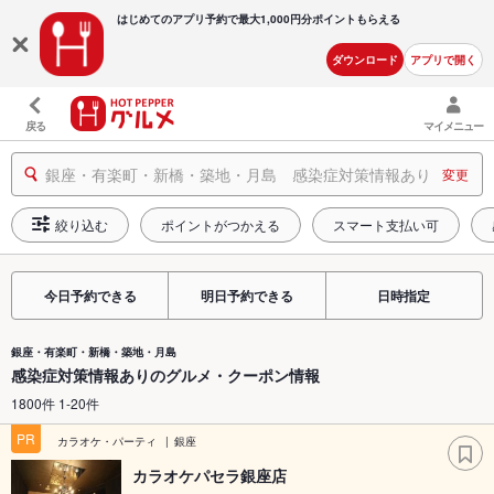
はじめてのアプリ予約で最大
1,000円分ポイントもらえる
ダウンロード
アプリで開く
戻る
マイメニュー
銀座・有楽町・新橋・築地・月島 感染症対策情報あり
変更
絞り込む
ポイントがつかえる
スマート支払い可
今日予約できる
明日予約できる
日時指定
銀座・有楽町・新橋・築地・月島
感染症対策情報ありのグルメ・クーポン情報
1800件 1-20件
PR
カラオケ・パーティ
銀座
カラオケパセラ銀座店