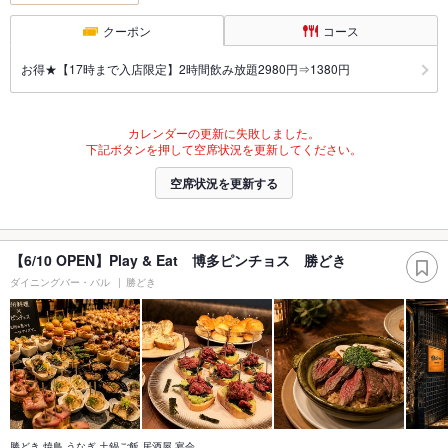
クーポン
コース
お得★【17時まで入店限定】2時間飲み放題2980円⇒1380円
カレンダーの更新に失敗しました。
下記ボタンを押して空席状況を更新してください。
空席状況を更新する
【6/10 OPEN】Play & Eat 博多ピンチョス 勝どき
ダイニングバー・バル
勝どき
勝どき 焼鳥 うなぎ 土鍋ご飯 居酒屋 宴会