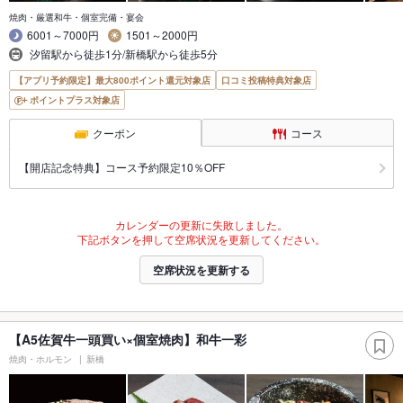
焼肉・厳選和牛・個室完備・宴会
6001～7000円
1501～2000円
汐留駅から徒歩1分/新橋駅から徒歩5分
【アプリ予約限定】最大800ポイント還元対象店
口コミ投稿特典対象店
ポイントプラス対象店
クーポン
コース
【開店記念特典】コース予約限定10％OFF
カレンダーの更新に失敗しました。
下記ボタンを押して空席状況を更新してください。
空席状況を更新する
【A5佐賀牛一頭買い×個室焼肉】和牛一彩
焼肉・ホルモン
新橋