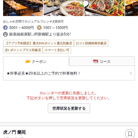
おしゃれ空間でカジュアルフレンチ♪貸切可
3001～4000円
1001～1500円
銀座線銀座駅､JR新橋駅より徒歩5分!
【アプリ予約限定】最大800ポイント還元対象店
口コミ投稿特典対象店
ポイントプラス対象店
スマート支払い可
クーポン
コース
★幹事必見★20名以上のご予約で幹事無料！
カレンダーの更新に失敗しました。
下記ボタンを押して空席状況を更新してください。
空席状況を更新する
虎ノ門 蘭苑