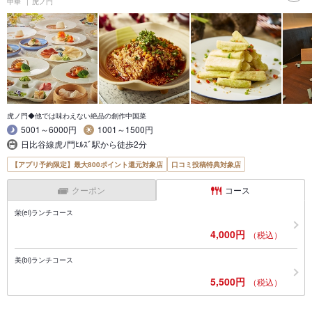
中華
虎ノ門
虎ノ門◆他では味わえない絶品の創作中国菜
5001～6000円
1001～1500円
日比谷線虎ﾉ門ﾋﾙｽﾞ駅から徒歩2分
【アプリ予約限定】最大800ポイント還元対象店
口コミ投稿特典対象店
クーポン
コース
栄(ei)ランチコース
4,000円
（税込）
美(bi)ランチコース
5,500円
（税込）