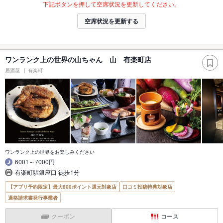
下記ボタンを押して空席状況を更新してください。
空席状況を更新する
ワンランク上の世界の山ちゃん 山 有楽町店
居酒屋
有楽町
ワンランク上の世界をお楽しみください
6001～7000円
有楽町駅銀座口 徒歩1分
【アプリ予約限定】最大800ポイント還元対象店
口コミ投稿特典対象店
適格請求書発行事業者
クーポン
コース