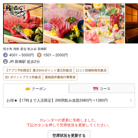
焼き鳥 海鮮 宴会 飲み会 新橋駅
4001～5000円
1501～2000円
JR 新橋駅 徒歩2分
【アプリ予約限定】最大800ポイント還元対象店
口コミ投稿特典対象店
ポイントプラス対象店
適格請求書発行事業者
クーポン
コース
お得★【17時まで入店限定】2時間飲み放題2980円⇒1380円
カレンダーの更新に失敗しました。
下記ボタンを押して空席状況を更新してください。
空席状況を更新する