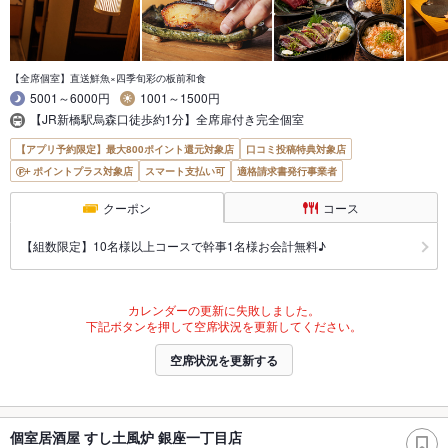
【全席個室】直送鮮魚×四季旬彩の板前和食
5001～6000円
1001～1500円
【JR新橋駅烏森口徒歩約1分】全席扉付き完全個室
【アプリ予約限定】最大800ポイント還元対象店
口コミ投稿特典対象店
ポイントプラス対象店
スマート支払い可
適格請求書発行事業者
クーポン
コース
【組数限定】10名様以上コースで幹事1名様お会計無料♪
カレンダーの更新に失敗しました。
下記ボタンを押して空席状況を更新してください。
空席状況を更新する
個室居酒屋 すし土風炉 銀座一丁目店