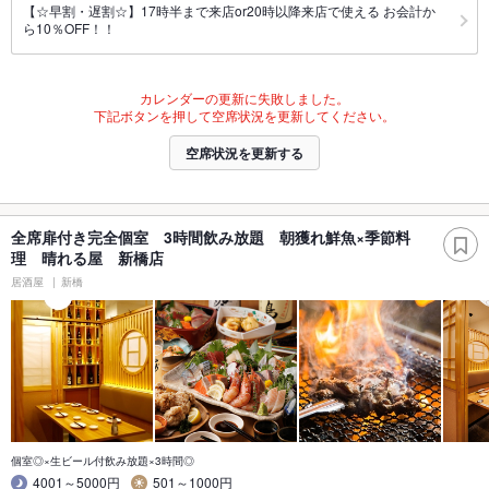
【☆早割・遅割☆】17時半まで来店or20時以降来店で使える お会計か
ら10％OFF！！
カレンダーの更新に失敗しました。
下記ボタンを押して空席状況を更新してください。
空席状況を更新する
全席扉付き完全個室 3時間飲み放題 朝獲れ鮮魚×季節料
理 晴れる屋 新橋店
居酒屋
新橋
個室◎×生ビール付飲み放題×3時間◎
4001～5000円
501～1000円