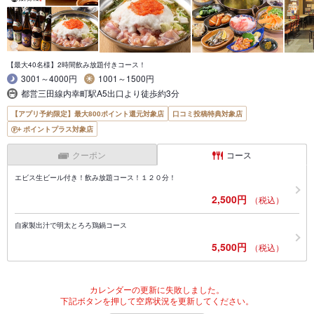
【最大40名様】2時間飲み放題付きコース！
3001～4000円
1001～1500円
都営三田線内幸町駅A5出口より徒歩約3分
【アプリ予約限定】最大800ポイント還元対象店
口コミ投稿特典対象店
ポイントプラス対象店
クーポン
コース
エビス生ビール付き！飲み放題コース！１２０分！
2,500円
（税込）
自家製出汁で明太とろろ鶏鍋コース
5,500円
（税込）
カレンダーの更新に失敗しました。
下記ボタンを押して空席状況を更新してください。