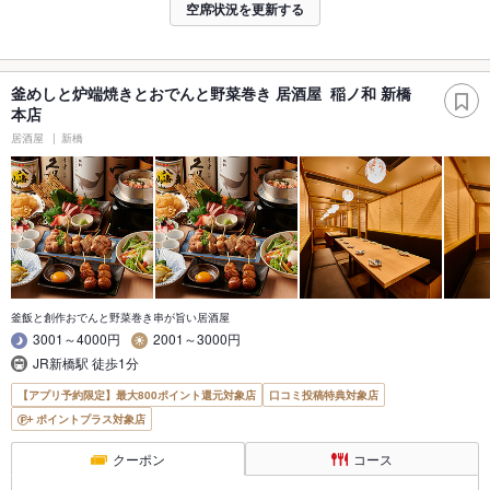
空席状況を更新する
釜めしと炉端焼きとおでんと野菜巻き 居酒屋 稲ノ和 新橋
本店
居酒屋
新橋
釜飯と創作おでんと野菜巻き串が旨い居酒屋
3001～4000円
2001～3000円
JR新橋駅 徒歩1分
【アプリ予約限定】最大800ポイント還元対象店
口コミ投稿特典対象店
ポイントプラス対象店
クーポン
コース