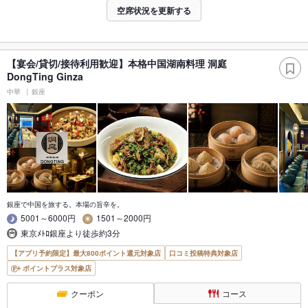
空席状況を更新する
【宴会/貸切/接待利用歓迎】本格中国湖南料理 洞庭
DongTing Ginza
中華
銀座
銀座で中国を旅する。本場の旨辛を。
5001～6000円
1501～2000円
東京ﾒﾄﾛ銀座より徒歩約3分
【アプリ予約限定】最大800ポイント還元対象店
口コミ投稿特典対象店
ポイントプラス対象店
クーポン
コース