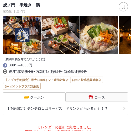
虎ノ門 串焼き 鵬
居酒屋
虎ノ門
【横綱白鵬を育てた味がここに】
3001～4000円
虎ﾉ門駅徒歩4分･内幸町駅徒歩2分･新橋駅徒歩6分
【アプリ予約限定】最大800ポイント還元対象店
口コミ投稿特典対象店
ポイントプラス対象店
クーポン
コース
【予約限定】チンチロ１回サービス！ドリンクが当たるかも！？
カレンダーの更新に失敗しました。