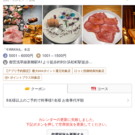
焼肉・ホルモン
新橋
「牛WAKA丸」本店
5001～6000円
1001～1500円
都営浅草線新橋駅A1より徒歩約9分/浜松町駅徒歩…
【アプリ予約限定】最大800ポイント還元対象店
口コミ投稿特典対象店
ポイントプラス対象店
クーポン
コース
8名様以上のご予約で幹事様1名様 お食事代半額
カレンダーの更新に失敗しました。
下記ボタンを押して空席状況を更新してください。
空席状況を更新する