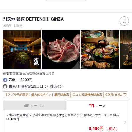
別天地 銀座 BETTENCHI GINZA
居酒屋
銀座
銀座/居酒屋/宴会/歓送迎会/肉/飲み放題
7001～8000円
東京ﾒﾄﾛ銀座駅B3出口より徒歩4分
【アプリ予約限定】最大800ポイント還元対象店
口コミ投稿特典対象店
COIN+支払い可
クーポン
コース
＜3時間飲み放題＞ 黒毛和牛の鉄板焼きすきと和牛イチボ,名物の八寸コース | 全10品
/ 9,480円
9,480円
（税込）