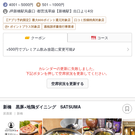
4001～5000円
501～1000円
JR新橋駅烏森口･都営浅草線【新橋駅】出口より4分
【アプリ予約限定】最大800ポイント還元対象店
口コミ投稿特典対象店
ポイントプラス対象店
適格請求書発行事業者
クーポン
コース
+500円でプレミアム飲み放題に変更可能♪
カレンダーの更新に失敗しました。
下記ボタンを押して空席状況を更新してください。
空席状況を更新する
新橋 黒豚×地鶏ダイニング SATSUMA
居酒屋
新橋