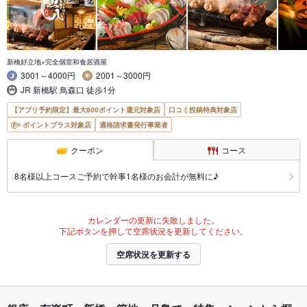
新橋好立地×完全個室和食居酒屋
3001～4000円
2001～3000円
JR 新橋駅 鳥森口 徒歩1分
【アプリ予約限定】最大800ポイント還元対象店
口コミ投稿特典対象店
ポイントプラス対象店
適格請求書発行事業者
クーポン
コース
8名様以上コースご予約で幹事1名様のお会計が無料に♪
カレンダーの更新に失敗しました。
下記ボタンを押して空席状況を更新してください。
空席状況を更新する