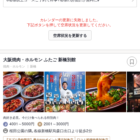
カレンダーの更新に失敗しました。
下記ボタンを押して空席状況を更新してください。
空席状況を更新する
大阪焼肉・ホルモン ふたご 新橋別館
焼肉・ホルモン
新橋
肉好き必見。今だけ食べられる特別肉！
4001～5000円
2001～3000円
桜田公園の隣｡各線新橋駅烏森口出口より徒歩2分
【アプリ予約限定】最大800ポイント還元対象店
口コミ投稿特典対象店