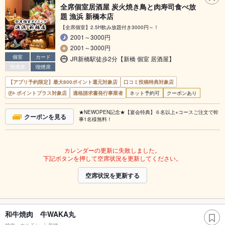
全席個室居酒屋 炭火焼き鳥と肉寿司食べ放
題 漁浜 新橋本店
【全席個室】2.5H飲み放題付き3000円～！
2001～3000円
2001～3000円
個室
カード
JR新橋駅徒歩2分【新橋 個室 居酒屋】
禁煙席
喫煙席
【アプリ予約限定】最大800ポイント還元対象店
口コミ投稿特典対象店
ポイントプラス対象店
適格請求書発行事業者
ネット予約可
クーポンあり
★NEWOPEN記念★【宴会特典】６名以上+コースご注文で幹
クーポンを見る
事1名様無料！
カレンダーの更新に失敗しました。
下記ボタンを押して空席状況を更新してください。
空席状況を更新する
和牛焼肉 牛WAKA丸