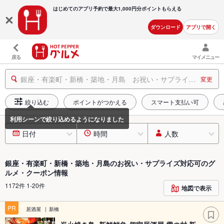
はじめてのアプリ予約で最大
1,000円分ポイントもらえる
ダウンロード
アプリで開く
戻る
マイメニュー
銀座・有楽町・新橋・築地・月島 お祝い・サプライズ対応可
変更
絞り込む
ポイントがつかえる
スマート支払い可
日付
時間
人数
銀座・有楽町・新橋・築地・月島のお祝い・サプライズ対応可のグ
ルメ・クーポン情報
1172件 1-20件
地図で表示
PR
居酒屋
新橋