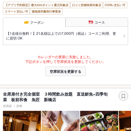
【アプリ予約限定】最大800ポイント還元対象店
口コミ投稿特典対象店
COIN+支払い可
スマート支払い可
適格請求書発行事業者
クーポン
コース
【1名様分無料！】21名様以上での7,000円（税込）コースご利用、更
に貸切 OK
カレンダーの更新に失敗しました。
下記ボタンを押して空席状況を更新してください。
空席状況を更新する
全席扉付き完全個室 ３時間飲み放題 直送鮮魚×四季旬
菜 板前和食 魚匠 新橋店
居酒屋
新橋