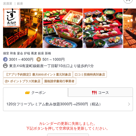
居酒屋
銀座
個室 和食 宴会 炉端 蕎麦 銀座 新橋
3001～4000円
501～1000円
東京ﾒﾄﾛ有楽町線銀座一丁目駅10出口より徒歩約1分
【アプリ予約限定】最大800ポイント還元対象店
口コミ投稿特典対象店
ポイントプラス対象店
適格請求書発行事業者
クーポン
コース
120分フリープレミアム飲み放題3000円→2500円（税込）
カレンダーの更新に失敗しました。
下記ボタンを押して空席状況を更新してください。