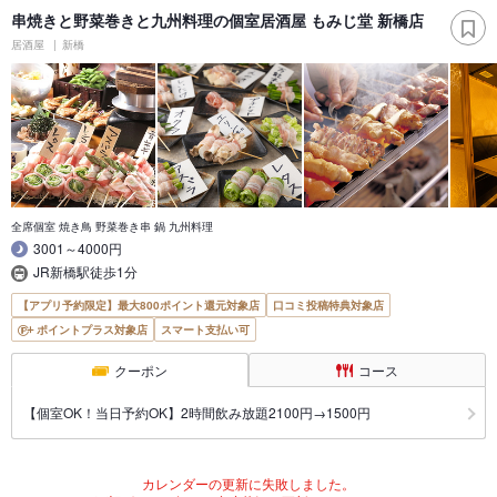
串焼きと野菜巻きと九州料理の個室居酒屋 もみじ堂 新橋店
居酒屋
新橋
全席個室 焼き鳥 野菜巻き串 鍋 九州料理
3001～4000円
JR新橋駅徒歩1分
【アプリ予約限定】最大800ポイント還元対象店
口コミ投稿特典対象店
ポイントプラス対象店
スマート支払い可
クーポン
コース
【個室OK！当日予約OK】2時間飲み放題2100円→1500円
カレンダーの更新に失敗しました。