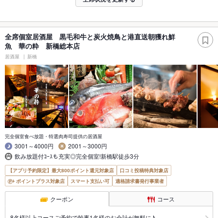
全席個室居酒屋 黒毛和牛と炭火焼鳥と港直送朝獲れ鮮
魚 華の粋 新橋総本店
居酒屋
新橋
完全個室食べ放題・特選肉寿司提供の居酒屋
3001～4000円
2001～3000円
飲み放題付ｺｰｽも充実◎完全個室!新橋駅徒歩3分
【アプリ予約限定】最大800ポイント還元対象店
口コミ投稿特典対象店
ポイントプラス対象店
スマート支払い可
適格請求書発行事業者
クーポン
コース
8名様以上コースご予約で幹事1名様のお会計が無料に♪