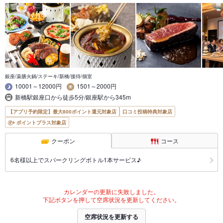
銀座/薬膳火鍋/ステーキ/新橋/接待/個室
10001～12000円
1501～2000円
新橋駅銀座口から徒歩5分/銀座駅から345m
【アプリ予約限定】最大800ポイント還元対象店
口コミ投稿特典対象店
ポイントプラス対象店
クーポン
コース
6名様以上でスパークリングボトル1本サービス♪
カレンダーの更新に失敗しました。
下記ボタンを押して空席状況を更新してください。
空席状況を更新する