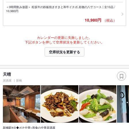
＜3時間飲み放題＞ 松坂牛の鉄板焼きすきと和牛イチボ,名物の八寸コース | 全10品 /
10,980円
10,980円
（税込）
カレンダーの更新に失敗しました。
下記ボタンを押して空席状況を更新してください。
空席状況を更新する
天晴
居酒屋
新橋
新橋駅4分◆ガチ中華×和食の中華居酒屋