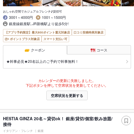
おしゃれ空間でカジュアルフレンチ♪貸切可
3001～4000円
1001～1500円
銀座線銀座駅､JR新橋駅より徒歩5分!
【アプリ予約限定】最大800ポイント還元対象店
口コミ投稿特典対象店
ポイントプラス対象店
スマート支払い可
クーポン
コース
★幹事必見★20名以上のご予約で幹事無料！
カレンダーの更新に失敗しました。
下記ボタンを押して空席状況を更新してください。
空席状況を更新する
HESTIA GINZA 20名～貸切ok！ 銀座/貸切/個室/飲み放題/
接待
イタリアン・フレンチ
銀座