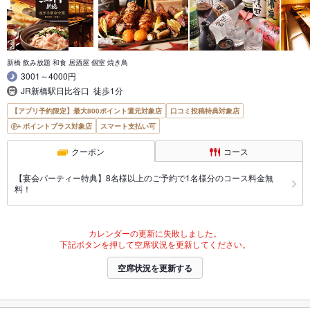
新橋 飲み放題 和食 居酒屋 個室 焼き鳥
3001～4000円
JR新橋駅日比谷口 徒歩1分
【アプリ予約限定】最大800ポイント還元対象店
口コミ投稿特典対象店
ポイントプラス対象店
スマート支払い可
クーポン
コース
【宴会パーティー特典】8名様以上のご予約で1名様分のコース料金無
料！
カレンダーの更新に失敗しました。
下記ボタンを押して空席状況を更新してください。
空席状況を更新する