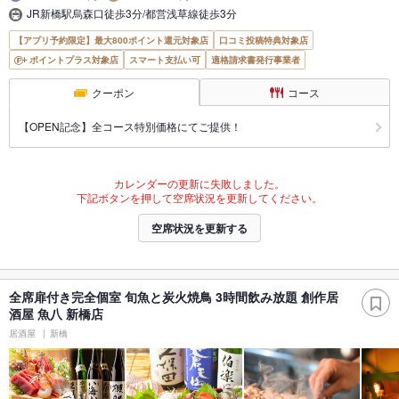
JR新橋駅烏森口徒歩3分/都営浅草線徒歩3分
【アプリ予約限定】最大800ポイント還元対象店
口コミ投稿特典対象店
ポイントプラス対象店
スマート支払い可
適格請求書発行事業者
クーポン
コース
【OPEN記念】全コース特別価格にてご提供！
カレンダーの更新に失敗しました。
下記ボタンを押して空席状況を更新してください。
空席状況を更新する
全席扉付き完全個室 旬魚と炭火焼鳥 3時間飲み放題 創作居
酒屋 魚八 新橋店
居酒屋
新橋