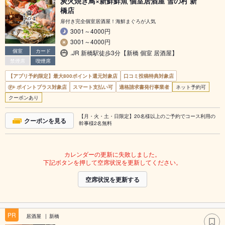
炭火焼き鳥×新鮮鮮魚 個室居酒屋 雪の村 新
橋店
扉付き完全個室居酒屋！海鮮まぐろが人気
3001～4000円
3001～4000円
個室
カード
.JR 新橋駅徒歩3分【新橋 個室 居酒屋】
禁煙席
喫煙席
【アプリ予約限定】最大800ポイント還元対象店
口コミ投稿特典対象店
ポイントプラス対象店
スマート支払い可
適格請求書発行事業者
ネット予約可
クーポンあり
【月・火・土・日限定】20名様以上のご予約でコース利用の
クーポンを見る
幹事様2名無料
カレンダーの更新に失敗しました。
下記ボタンを押して空席状況を更新してください。
空席状況を更新する
PR
居酒屋
新橋