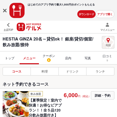
はじめてのアプリ予約で最大
1,000円分ポイントもらえる
ダウンロード
アプリで開く
お店TOP
マイメニュー
HESTIA GINZA 20名～貸切ok！ 銀座/貸切/個室/
飲み放題/接待
クーポン
口コミ
トップ
メニュー
店内
写真
6
9
コース
料理
ドリンク
ランチ
ネット予約できるコース
6,000
飲み放題
詳細・予約
円（税込）
【夏季限定！室内で
快適！お得なビアプ
ラン！！全５品120
分飲み放題付き】