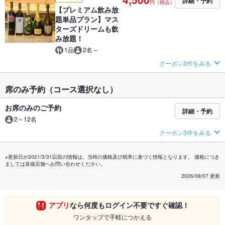
詳細・予約
円（税込）
【プレミアム飲み放
題単品プラン】マス
ターズドリームも飲
み放題！
1品
2名～
クーポン3件をみる
席のみ予約（コース選択なし）
お席のみのご予約
詳細・予約
2～12名
クーポン3件をみる
※更新日が2021/3/31以前の情報は、当時の価格及び税率に基づく情報となります。 価格につき
ましては直接店舗へお問い合わせください。
2026/08/07 更新
アプリ
なら何度もログイン不要ですぐ確認！
ワンタップで手軽につかえる