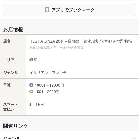
アプリでブックマーク
お店情報
店名
HESTIA GINZA 20名～貸切ok！ 銀座/貸切/個室/飲み放題/接待
銀座/薬膳火鍋/ステーキ/新橋/接待/個室
エリア
銀座
ジャンル
イタリアン・フレンチ
予算
10001～12000円
1501～2000円
スマート
利用不可
支払い
関連リンク
ジャンル