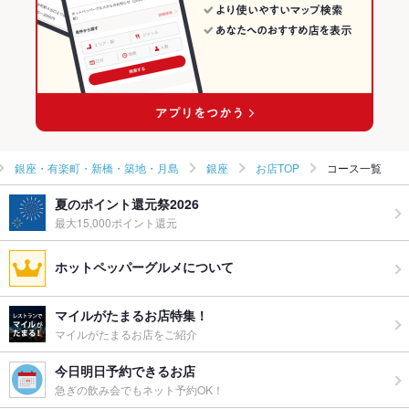
銀座・有楽町・新橋・築地・月島のフレンチランキング
銀座駅 × 創作料理
東京 × 洋・和洋・各国料理・その他
銀座のグルメランキング
銀座駅 × 洋・和洋・各国料理・その他
銀座のイタリアン・フレンチランキング
銀座・有楽町・新橋・築地・月島
銀座
お店TOP
コース一覧
夏のポイント還元祭2026
最大15,000ポイント還元
ホットペッパーグルメについて
マイルがたまるお店特集！
マイルがたまるお店をご紹介
今日明日予約できるお店
急ぎの飲み会でもネット予約OK！