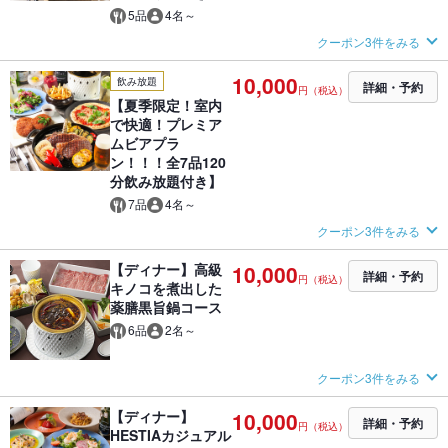
5品
4名～
クーポン3件をみる
10,000
飲み放題
詳細・予約
円（税込）
【夏季限定！室内
で快適！プレミア
ムビアプラ
ン！！！全7品120
分飲み放題付き】
7品
4名～
クーポン3件をみる
【ディナー】高級
10,000
詳細・予約
円（税込）
キノコを煮出した
薬膳黒旨鍋コース
6品
2名～
クーポン3件をみる
【ディナー】
10,000
詳細・予約
円（税込）
HESTIAカジュアル