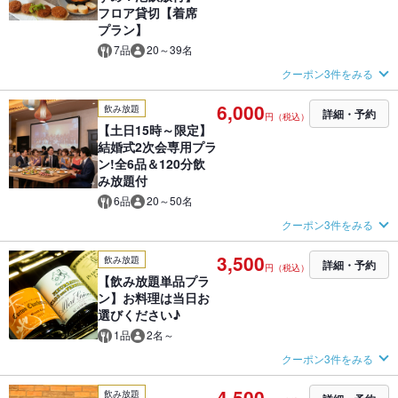
フロア貸切【着席
プラン】
7品
20～39名
クーポン3件をみる
6,000
飲み放題
詳細・予約
円（税込）
【土日15時～限定】
結婚式2次会専用プラ
ン!全6品＆120分飲
み放題付
6品
20～50名
クーポン3件をみる
3,500
飲み放題
詳細・予約
円（税込）
【飲み放題単品プラ
ン】お料理は当日お
選びください♪
1品
2名～
クーポン3件をみる
4,500
飲み放題