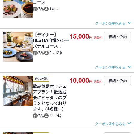
コース
7品
1名～
クーポン3件をみる
【ディナー】
15,000
詳細・予約
円（税込）
HESTIA自慢のシー
ズナルコース！
7品
2～12名
クーポン3件をみる
10,000
飲み放題
詳細・予約
円（税込）
飲み放題付！シェ
アプラン！歓送迎
会にピッタリのプ
ランとなっており
ます。(4名様～)
7品
4～14名
クーポン3件をみる