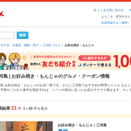
よくある問い合わせ
ようこそ、
さん
ゲスト
会員登録する（無料）
北千住・日暮里・葛飾・荒川
三河島 グルメ
お好み焼き・もんじゃ
河島 | お好み焼き・もんじゃのグルメ・クーポン情報
河島 お好み焼き・もんじゃのお店一覧です。さらに三河島でおすすめの料理ジャンル
もんじ
、予算やこだわり条件を指定すれば、シーンや気分に合ったお店がサクサク探せます。ホッ
、こだわりメニューや季節のおすすめ料理など、お店の最新情報をご紹介しているので安心！
拡大中です。友達どうしの飲み会にも、会社の宴会にも、デートやパーティーにもお得に便
21
索結果
件
1～20
件を表示
お好み焼き・もんじゃ｜三河島