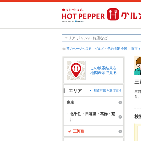
前のページへ戻る
グルメ・予約情報 全国
東京
この検索結果を
地図表示で見る
三
エリア
都道府県を選び直す
三
り
ん
東京
も
北千住・日暮里・葛飾・荒
検
川
三河島