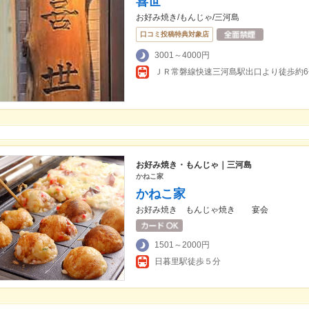
喜世
お好み焼き/もんじゃ/三河島
口コミ投稿特典対象店
3001～4000円
ＪＲ常磐線快速三河島駅出口より徒歩約6
お好み焼き・もんじゃ｜三河島
かねこ家
かねこ家
お好み焼き もんじゃ焼き 宴会
1501～2000円
日暮里駅徒歩５分