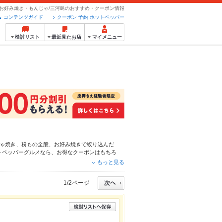
お好み焼き・もんじゃ/三河島のおすすめ・クーポン情報
コンテンツガイド
クーポン 予約 ホットペッパー
検討リスト
最近見たお店
マイメニュー
ゃ焼き
、
粉もの全般
、
お好み焼き
で絞り込んだ
トペッパーグルメなら、お得なクーポンはもちろ
24時間使える簡単便利なネット予約が使えるお店
もっと見る
利にホットペッパーグルメをご利用ください。
1/2ページ