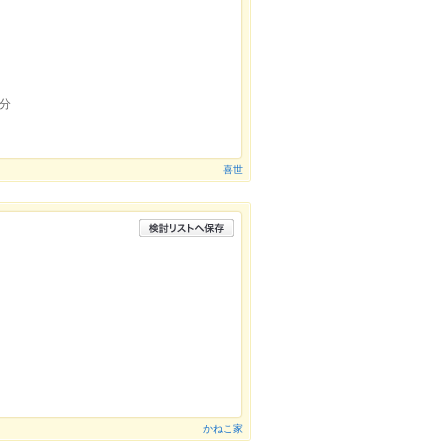
分
喜世
かねこ家