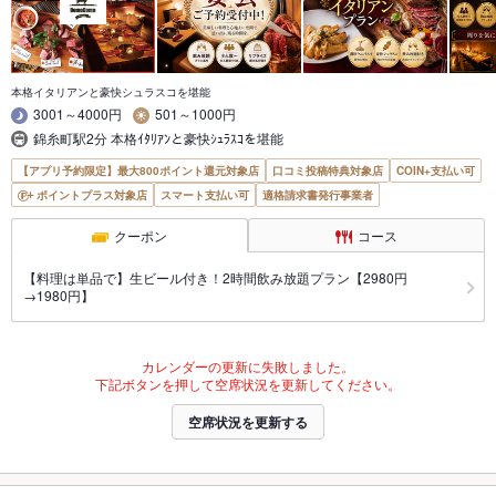
本格イタリアンと豪快シュラスコを堪能
3001～4000円
501～1000円
錦糸町駅2分 本格ｲﾀﾘｱﾝと豪快ｼｭﾗｽｺを堪能
【アプリ予約限定】最大800ポイント還元対象店
口コミ投稿特典対象店
COIN+支払い可
ポイントプラス対象店
スマート支払い可
適格請求書発行事業者
クーポン
コース
【料理は単品で】生ビール付き！2時間飲み放題プラン【2980円
→1980円】
カレンダーの更新に失敗しました。
下記ボタンを押して空席状況を更新してください。
空席状況を更新する