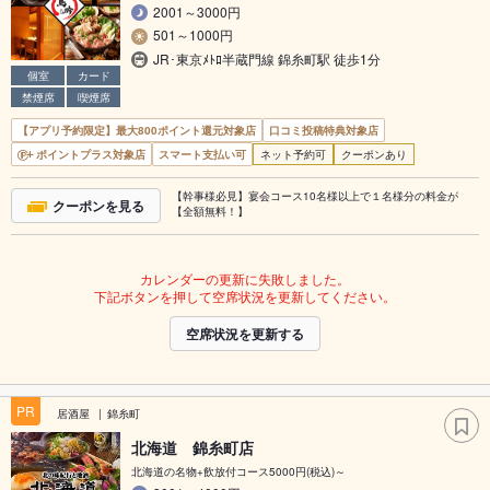
2001～3000円
501～1000円
JR･東京ﾒﾄﾛ半蔵門線 錦糸町駅 徒歩1分
個室
カード
禁煙席
喫煙席
【アプリ予約限定】最大800ポイント還元対象店
口コミ投稿特典対象店
ポイントプラス対象店
スマート支払い可
ネット予約可
クーポンあり
【幹事様必見】宴会コース10名様以上で１名様分の料金が
クーポンを見る
【全額無料！】
カレンダーの更新に失敗しました。
下記ボタンを押して空席状況を更新してください。
空席状況を更新する
PR
居酒屋
錦糸町
北海道 錦糸町店
北海道の名物+飲放付コース5000円(税込)～