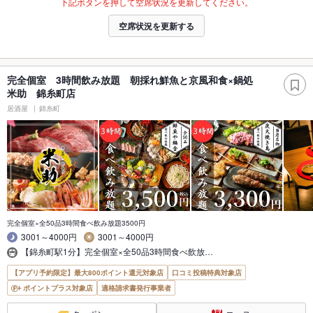
下記ボタンを押して空席状況を更新してください。
空席状況を更新する
完全個室 3時間飲み放題 朝採れ鮮魚と京風和食×鍋処
米助 錦糸町店
居酒屋
錦糸町
完全個室×全50品3時間食べ飲み放題3500円
3001～4000円
3001～4000円
【錦糸町駅1分】完全個室×全50品3時間食べ飲放…
【アプリ予約限定】最大800ポイント還元対象店
口コミ投稿特典対象店
ポイントプラス対象店
適格請求書発行事業者