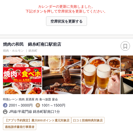
カレンダーの更新に失敗しました。
下記ボタンを押して空席状況を更新してください。
空席状況を更新する
焼肉の和民 錦糸町南口駅前店
焼肉・ホルモン
錦糸町
特急レーン 焼肉 居酒屋 肉 食べ放題 宴会
2001～3000円
1001～1500円
JR線/半蔵門線 錦糸町駅南口1分
【アプリ予約限定】最大800ポイント還元対象店
口コミ投稿特典対象店
適格請求書発行事業者