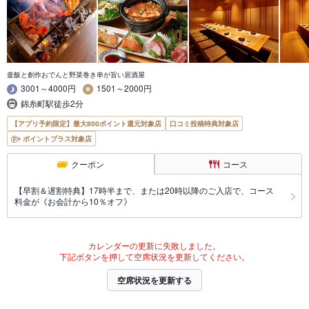
釜飯と創作おでんと野菜巻き串が旨い居酒屋
3001～4000円
1501～2000円
錦糸町駅徒歩2分
【アプリ予約限定】最大800ポイント還元対象店
口コミ投稿特典対象店
ポイントプラス対象店
クーポン
コース
【早割＆遅割特典】17時半まで、または20時以降のご入店で、コース
料金が《お会計から10％オフ》
カレンダーの更新に失敗しました。
下記ボタンを押して空席状況を更新してください。
空席状況を更新する