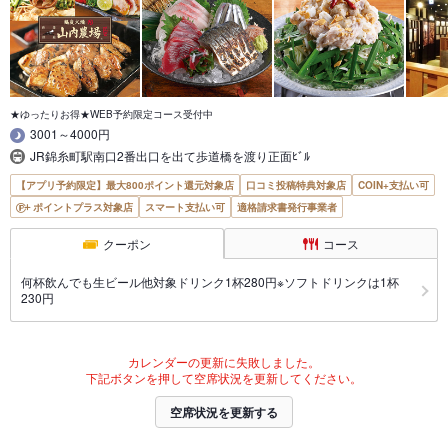
★ゆったりお得★WEB予約限定コース受付中
3001～4000円
JR錦糸町駅南口2番出口を出て歩道橋を渡り正面ﾋﾞﾙ
【アプリ予約限定】最大800ポイント還元対象店
口コミ投稿特典対象店
COIN+支払い可
ポイントプラス対象店
スマート支払い可
適格請求書発行事業者
クーポン
コース
何杯飲んでも生ビール他対象ドリンク1杯280円※ソフトドリンクは1杯
230円
カレンダーの更新に失敗しました。
下記ボタンを押して空席状況を更新してください。
空席状況を更新する