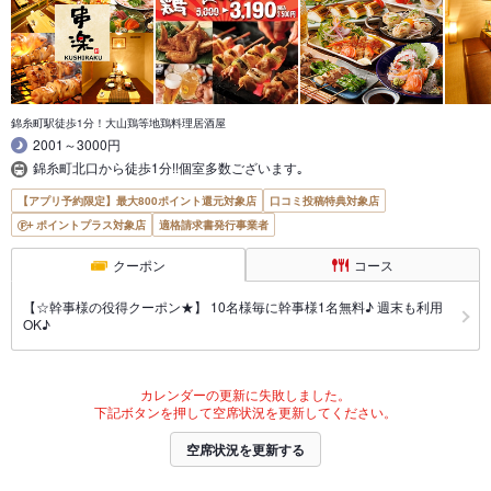
錦糸町駅徒歩1分！大山鶏等地鶏料理居酒屋
2001～3000円
錦糸町北口から徒歩1分!!個室多数ございます｡
【アプリ予約限定】最大800ポイント還元対象店
口コミ投稿特典対象店
ポイントプラス対象店
適格請求書発行事業者
クーポン
コース
【☆幹事様の役得クーポン★】 10名様毎に幹事様1名無料♪ 週末も利用
OK♪
カレンダーの更新に失敗しました。
下記ボタンを押して空席状況を更新してください。
空席状況を更新する