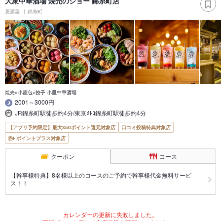
大衆中華酒場 焼売のジョー 錦糸町店
居酒屋
錦糸町
焼売×小籠包×餃子 小皿中華酒場
2001～3000円
JR錦糸町駅徒歩約4分/東京ﾒﾄﾛ錦糸町駅徒歩約4分
【アプリ予約限定】最大350ポイント還元対象店
口コミ投稿特典対象店
ポイントプラス対象店
クーポン
コース
【幹事様特典】8名様以上のコースのご予約で幹事様代金無料サービ
ス！！
カレンダーの更新に失敗しました。