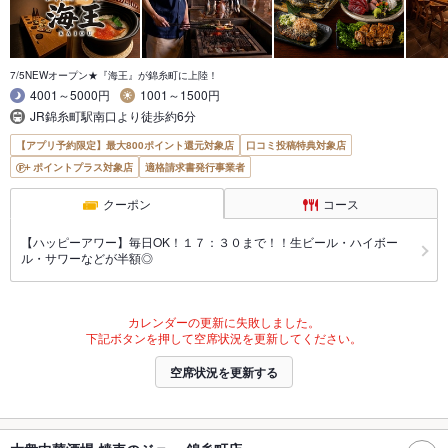
7/5NEWオープン★『海王』が錦糸町に上陸！
4001～5000円
1001～1500円
JR錦糸町駅南口より徒歩約6分
【アプリ予約限定】最大800ポイント還元対象店
口コミ投稿特典対象店
ポイントプラス対象店
適格請求書発行事業者
クーポン
コース
【ハッピーアワー】毎日OK！１７：３０まで！！生ビール・ハイボー
ル・サワーなどが半額◎
カレンダーの更新に失敗しました。
下記ボタンを押して空席状況を更新してください。
空席状況を更新する