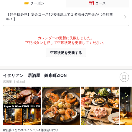
クーポン
コース
【幹事様必見】宴会コース10名様以上で１名様分の料金が【全額無
料！】
カレンダーの更新に失敗しました。
下記ボタンを押して空席状況を更新してください。
空席状況を更新する
イタリアン 居酒屋 錦糸町ZION
居酒屋
錦糸町
駅徒歩１分のスペインバル♪普段使いに◎