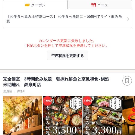
クーポン
コース
【和牛食べ飲みホ特別コース】 和牛食べ放題に＋550円でライト飲み放
題
カレンダーの更新に失敗しました。
下記ボタンを押して空席状況を更新してください。
空席状況を更新する
完全個室 3時間飲み放題 朝採れ鮮魚と京風和食×鍋処
米助離れ 錦糸町店
居酒屋
錦糸町