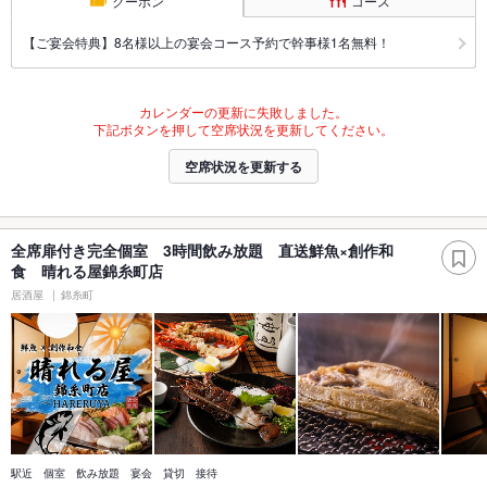
クーポン
コース
【ご宴会特典】8名様以上の宴会コース予約で幹事様1名無料！
カレンダーの更新に失敗しました。
下記ボタンを押して空席状況を更新してください。
空席状況を更新する
全席扉付き完全個室 3時間飲み放題 直送鮮魚×創作和
食 晴れる屋錦糸町店
居酒屋
錦糸町
駅近 個室 飲み放題 宴会 貸切 接待