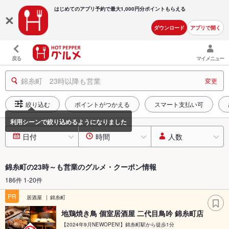
はじめてのアプリ予約で最大
1,000円分ポイントもらえる
ダウンロード
アプリで開く
戻る
マイメニュー
錦糸町 23時以降も営業
変更
絞り込む
ポイントがつかえる
スマート支払い可
日付
時間
人数
錦糸町の23時～も営業のグルメ・クーポン情報
186件 1-20件
PR
居酒屋
錦糸町
地鶏焼き鳥 個室居酒屋 二代目鳥吟 錦糸町店
【2024年9月NEWOPEN!】錦糸町駅から徒歩1分