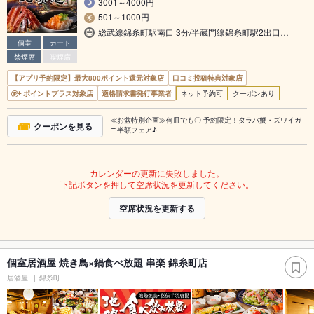
3001～4000円
501～1000円
総武線錦糸町駅南口 3分/半蔵門線錦糸町駅2出口…
個室
カード
禁煙席
喫煙席
【アプリ予約限定】最大800ポイント還元対象店
口コミ投稿特典対象店
ポイントプラス対象店
適格請求書発行事業者
ネット予約可
クーポンあり
≪お盆特別企画≫何皿でも〇 予約限定！タラバ蟹・ズワイガ
クーポンを見る
ニ半額フェア♪
カレンダーの更新に失敗しました。
下記ボタンを押して空席状況を更新してください。
空席状況を更新する
個室居酒屋 焼き鳥×鍋食べ放題 串楽 錦糸町店
居酒屋
錦糸町