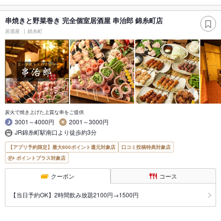
串焼きと野菜巻き 完全個室居酒屋 串治郎 錦糸町店
居酒屋
錦糸町
炭火で焼き上げた上質な串をご提供
3001～4000円
2001～3000円
JR錦糸町駅南口より徒歩約3分
【アプリ予約限定】最大800ポイント還元対象店
口コミ投稿特典対象店
ポイントプラス対象店
クーポン
コース
【当日予約OK】2時間飲み放題2100円→1500円