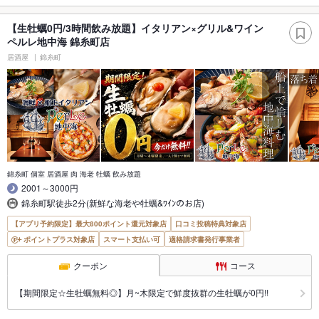
【生牡蠣0円/3時間飲み放題】イタリアン×グリル&ワイン
ペルレ地中海 錦糸町店
居酒屋
錦糸町
錦糸町 個室 居酒屋 肉 海老 牡蠣 飲み放題
2001～3000円
錦糸町駅徒歩2分(新鮮な海老や牡蠣&ﾜｲﾝのお店)
【アプリ予約限定】最大800ポイント還元対象店
口コミ投稿特典対象店
ポイントプラス対象店
スマート支払い可
適格請求書発行事業者
クーポン
コース
【期間限定☆生牡蠣無料◎】月~木限定で鮮度抜群の生牡蠣が0円!!