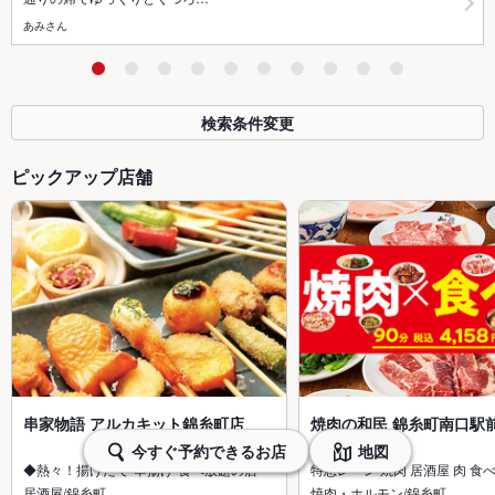
あみさん
検索条件変更
ピックアップ店舗
串家物語 アルカキット錦糸町店
焼肉の和民 錦糸町南口駅
今すぐ予約できるお店
地図
◆熱々！揚げたて”串揚げ”食べ放題の店
特急レーン 焼肉 居酒屋 肉 食
居酒屋/錦糸町
焼肉・ホルモン/錦糸町