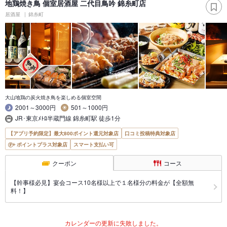
地鶏焼き鳥 個室居酒屋 二代目鳥吟 錦糸町店
居酒屋
錦糸町
大山地鶏の炭火焼き鳥を楽しめる個室空間
2001～3000円
501～1000円
JR･東京ﾒﾄﾛ半蔵門線 錦糸町駅 徒歩1分
【アプリ予約限定】最大800ポイント還元対象店
口コミ投稿特典対象店
ポイントプラス対象店
スマート支払い可
クーポン
コース
【幹事様必見】宴会コース10名様以上で１名様分の料金が【全額無
料！】
カレンダーの更新に失敗しました。