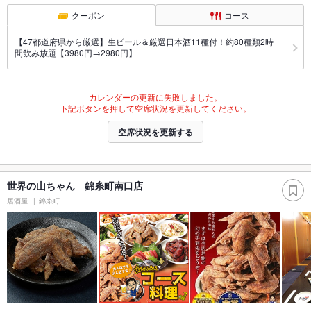
クーポン
コース
【47都道府県から厳選】生ビール＆厳選日本酒11種付！約80種類2時
間飲み放題【3980円→2980円】
カレンダーの更新に失敗しました。
下記ボタンを押して空席状況を更新してください。
空席状況を更新する
世界の山ちゃん 錦糸町南口店
居酒屋
錦糸町