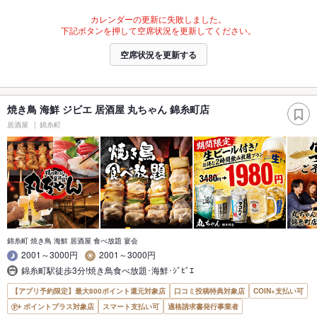
カレンダーの更新に失敗しました。
下記ボタンを押して空席状況を更新してください。
空席状況を更新する
焼き鳥 海鮮 ジビエ 居酒屋 丸ちゃん 錦糸町店
居酒屋
錦糸町
錦糸町 焼き鳥 海鮮 居酒屋 食べ放題 宴会
2001～3000円
2001～3000円
錦糸町駅徒歩3分!焼き鳥食べ放題･海鮮･ｼﾞﾋﾞｴ
【アプリ予約限定】最大800ポイント還元対象店
口コミ投稿特典対象店
COIN+支払い可
ポイントプラス対象店
スマート支払い可
適格請求書発行事業者