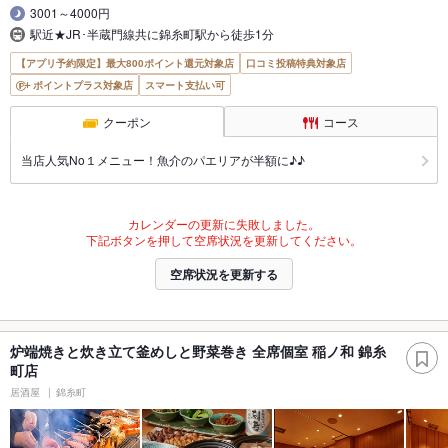
3001～4000円
駅近★JR･半蔵門線共に錦糸町駅から徒歩1分
【アプリ予約限定】最大800ポイント還元対象店
口コミ投稿特典対象店
ポイントプラス対象店
スマート支払い可
クーポン
コース
当店人気No１メニュー！魚介のパエリアが半額に♪♪
カレンダーの更新に失敗しました。
下記ボタンを押して空席状況を更新してください。
空席状況を更新する
炉端焼きと炊き立て釜めしと野菜巻き 全席個室 稲ノ和 錦糸
町店
居酒屋
錦糸町