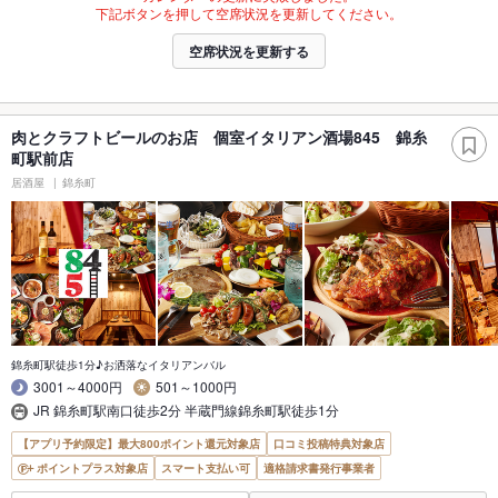
下記ボタンを押して空席状況を更新してください。
空席状況を更新する
肉とクラフトビールのお店 個室イタリアン酒場845 錦糸
町駅前店
居酒屋
錦糸町
錦糸町駅徒歩1分♪お洒落なイタリアンバル
3001～4000円
501～1000円
JR 錦糸町駅南口徒歩2分 半蔵門線錦糸町駅徒歩1分
【アプリ予約限定】最大800ポイント還元対象店
口コミ投稿特典対象店
ポイントプラス対象店
スマート支払い可
適格請求書発行事業者