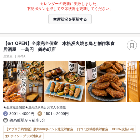
カレンダーの更新に失敗しました。
下記ボタンを押して空席状況を更新してください。
空席状況を更新する
【6/1 OPEN】全席完全個室 本格炭火焼き鳥と創作和食
居酒屋 一鳥円 錦糸町店
居酒屋
錦糸町
★全席完全個室★炭火焼き鳥とおでんを堪能
3001～4000円
1501～2000円
錦糸町駅から徒歩5分
【アプリ予約限定】最大800ポイント還元対象店
口コミ投稿特典対象店
COIN+支払い可
ポイントプラス対象店