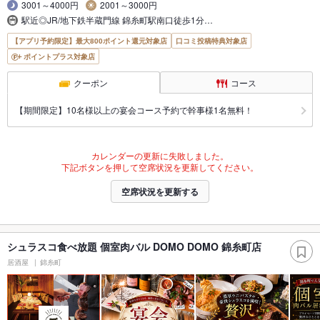
3001～4000円
2001～3000円
駅近◎JR/地下鉄半蔵門線 錦糸町駅南口徒歩1分…
【アプリ予約限定】最大800ポイント還元対象店
口コミ投稿特典対象店
ポイントプラス対象店
クーポン
コース
【期間限定】10名様以上の宴会コース予約で幹事様1名無料！
カレンダーの更新に失敗しました。
下記ボタンを押して空席状況を更新してください。
空席状況を更新する
シュラスコ食べ放題 個室肉バル DOMO DOMO 錦糸町店
居酒屋
錦糸町