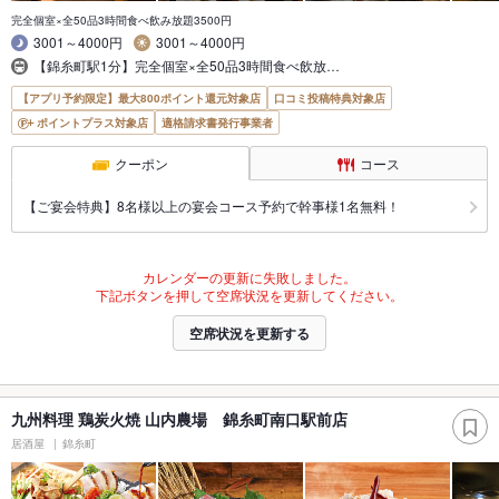
完全個室×全50品3時間食べ飲み放題3500円
3001～4000円
3001～4000円
【錦糸町駅1分】完全個室×全50品3時間食べ飲放…
【アプリ予約限定】最大800ポイント還元対象店
口コミ投稿特典対象店
ポイントプラス対象店
適格請求書発行事業者
クーポン
コース
【ご宴会特典】8名様以上の宴会コース予約で幹事様1名無料！
カレンダーの更新に失敗しました。
下記ボタンを押して空席状況を更新してください。
空席状況を更新する
九州料理 鶏炭火焼 山内農場 錦糸町南口駅前店
居酒屋
錦糸町