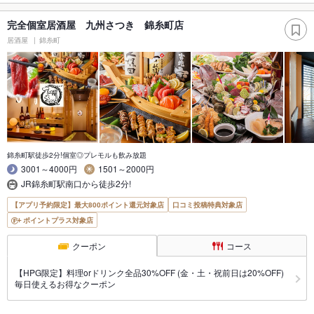
完全個室居酒屋 九州さつき 錦糸町店
居酒屋
錦糸町
錦糸町駅徒歩2分!個室◎プレモルも飲み放題
3001～4000円
1501～2000円
JR錦糸町駅南口から徒歩2分!
【アプリ予約限定】最大800ポイント還元対象店
口コミ投稿特典対象店
ポイントプラス対象店
クーポン
コース
【HPG限定】料理orドリンク全品30%OFF (金・土・祝前日は20%OFF)
毎日使えるお得なクーポン