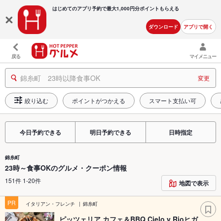
はじめてのアプリ予約で最大
1,000円分ポイントもらえる
ダウンロード
アプリで開く
戻る
マイメニュー
錦糸町 23時以降食事OK
変更
絞り込む
ポイントがつかえる
スマート支払い可
今日予約できる
明日予約できる
日時指定
錦糸町
23時～食事OKのグルメ・クーポン情報
151件 1-20件
地図で表示
PR
イタリアン・フレンチ
錦糸町
ピッツェリア カフェ＆BBQ Cielo y Rioヒガ