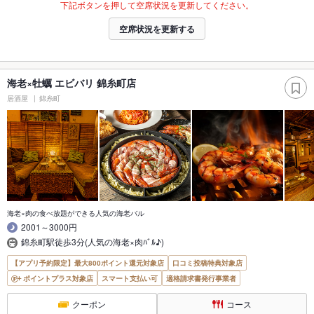
下記ボタンを押して空席状況を更新してください。
空席状況を更新する
海老×牡蠣 エビバリ 錦糸町店
居酒屋
錦糸町
海老×肉の食べ放題ができる人気の海老バル
2001～3000円
錦糸町駅徒歩3分(人気の海老×肉ﾊﾞﾙ♪)
【アプリ予約限定】最大800ポイント還元対象店
口コミ投稿特典対象店
ポイントプラス対象店
スマート支払い可
適格請求書発行事業者
クーポン
コース