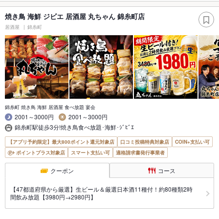
焼き鳥 海鮮 ジビエ 居酒屋 丸ちゃん 錦糸町店
居酒屋
錦糸町
錦糸町 焼き鳥 海鮮 居酒屋 食べ放題 宴会
2001～3000円
2001～3000円
錦糸町駅徒歩3分!焼き鳥食べ放題･海鮮･ｼﾞﾋﾞｴ
【アプリ予約限定】最大800ポイント還元対象店
口コミ投稿特典対象店
COIN+支払い可
ポイントプラス対象店
スマート支払い可
適格請求書発行事業者
クーポン
コース
【47都道府県から厳選】生ビール＆厳選日本酒11種付！約80種類2時
間飲み放題【3980円→2980円】