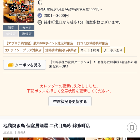
店
錦糸町駅徒歩1分全14品3時間飲み放3000円～
2001～3000円
錦糸町北口から徒歩1分!!個室多数ございます｡
個室
カード
禁煙席
喫煙席
【アプリ予約限定】最大800ポイント還元対象店
口コミ投稿特典対象店
ポイントプラス対象店
適格請求書発行事業者
ネット予約可
クーポンあり
【☆幹事様の役得クーポン★】 10名様毎に幹事様1名無料♪ 週
クーポンを見る
末も利用OK♪
カレンダーの更新に失敗しました。
下記ボタンを押して空席状況を更新してください。
空席状況を更新する
地鶏焼き鳥 個室居酒屋 二代目鳥吟 錦糸町店
居酒屋
錦糸町