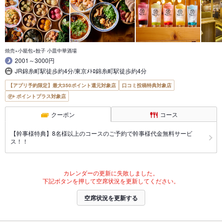
焼売×小籠包×餃子 小皿中華酒場
2001～3000円
JR錦糸町駅徒歩約4分/東京ﾒﾄﾛ錦糸町駅徒歩約4分
【アプリ予約限定】最大350ポイント還元対象店
口コミ投稿特典対象店
ポイントプラス対象店
クーポン
コース
【幹事様特典】8名様以上のコースのご予約で幹事様代金無料サービ
ス！！
カレンダーの更新に失敗しました。
下記ボタンを押して空席状況を更新してください。
空席状況を更新する