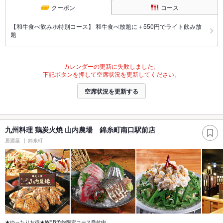
クーポン
コース
【和牛食べ飲みホ特別コース】 和牛食べ放題に＋550円でライト飲み放
題
カレンダーの更新に失敗しました。
下記ボタンを押して空席状況を更新してください。
空席状況を更新する
九州料理 鶏炭火焼 山内農場 錦糸町南口駅前店
居酒屋
錦糸町
★ゆったりお得★WEB予約限定コース受付中