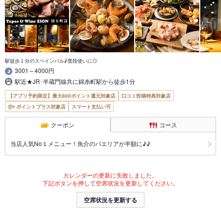
駅徒歩１分のスペインバル♪普段使いに◎
3001～4000円
駅近★JR･半蔵門線共に錦糸町駅から徒歩1分
【アプリ予約限定】最大800ポイント還元対象店
口コミ投稿特典対象店
ポイントプラス対象店
スマート支払い可
クーポン
コース
当店人気No１メニュー！魚介のパエリアが半額に♪♪
カレンダーの更新に失敗しました。
下記ボタンを押して空席状況を更新してください。
空席状況を更新する