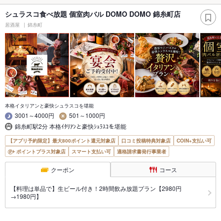
シュラスコ食べ放題 個室肉バル DOMO DOMO 錦糸町店
居酒屋
錦糸町
本格イタリアンと豪快シュラスコを堪能
3001～4000円
501～1000円
錦糸町駅2分 本格ｲﾀﾘｱﾝと豪快ｼｭﾗｽｺを堪能
【アプリ予約限定】最大800ポイント還元対象店
口コミ投稿特典対象店
COIN+支払い可
ポイントプラス対象店
スマート支払い可
適格請求書発行事業者
クーポン
コース
【料理は単品で】生ビール付き！2時間飲み放題プラン【2980円
→1980円】