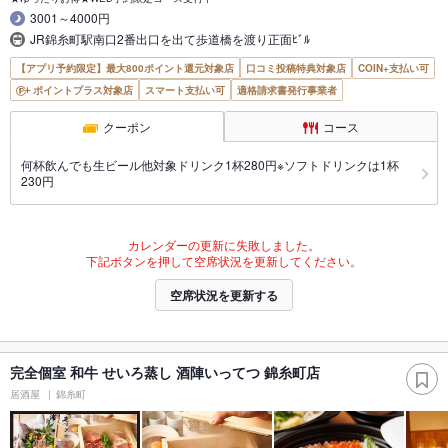
3001～4000円
JR錦糸町駅南口2番出口を出て歩道橋を渡り正面ﾋﾞﾙ
【アプリ予約限定】最大800ポイント還元対象店
口コミ投稿特典対象店
COIN+支払い可
ポイントプラス対象店
スマート支払い可
適格請求書発行事業者
クーポン
コース
何杯飲んでも生ビール他対象ドリンク1杯280円※ソフトドリンクは1杯
230円
カレンダーの更新に失敗しました。
下記ボタンを押して空席状況を更新してください。
空席状況を更新する
完全個室 和牛 せいろ蒸し 酒陣いってつ 錦糸町店
居酒屋
錦糸町