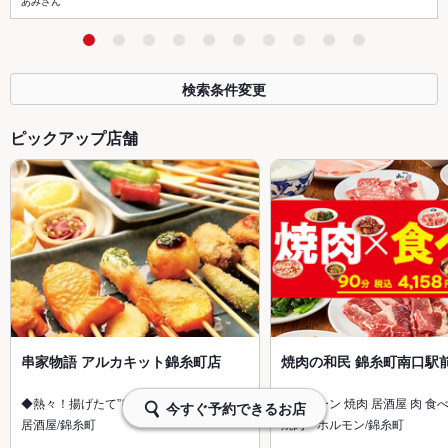
あみさん
検索条件変更
ピックアップ店舗
串家物語 アルカキット錦糸町店
焼肉の和民 錦糸町南口駅
◆熱々！揚げたて”串揚げ”食べ放題の店
特急レーン 焼肉 居酒屋 肉 食
今すぐ予約できるお店
居酒屋/錦糸町
焼肉・ホルモン/錦糸町