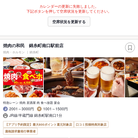
カレンダーの更新に失敗しました。
下記ボタンを押して空席状況を更新してください。
空席状況を更新する
焼肉の和民 錦糸町南口駅前店
焼肉・ホルモン
錦糸町
特急レーン 焼肉 居酒屋 肉 食べ放題 宴会
2001～3000円
1001～1500円
JR線/半蔵門線 錦糸町駅南口1分
【アプリ予約限定】最大800ポイント還元対象店
口コミ投稿特典対象店
適格請求書発行事業者