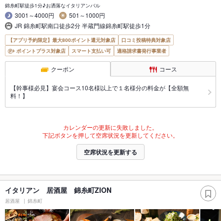
錦糸町駅徒歩1分♪お洒落なイタリアンバル
3001～4000円
501～1000円
JR 錦糸町駅南口徒歩2分 半蔵門線錦糸町駅徒歩1分
【アプリ予約限定】最大800ポイント還元対象店
口コミ投稿特典対象店
ポイントプラス対象店
スマート支払い可
適格請求書発行事業者
クーポン
コース
【幹事様必見】宴会コース10名様以上で１名様分の料金が【全額無
料！】
カレンダーの更新に失敗しました。
下記ボタンを押して空席状況を更新してください。
空席状況を更新する
イタリアン 居酒屋 錦糸町ZION
居酒屋
錦糸町