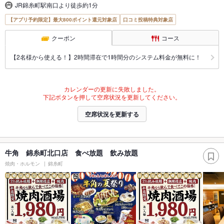
JR錦糸町駅南口より徒歩約1分
【アプリ予約限定】最大800ポイント還元対象店
口コミ投稿特典対象店
クーポン
コース
【2名様から使える！】2時間滞在で1時間分のシステム料金が無料に！
カレンダーの更新に失敗しました。
下記ボタンを押して空席状況を更新してください。
空席状況を更新する
牛角 錦糸町北口店 食べ放題 飲み放題
焼肉・ホルモン
錦糸町