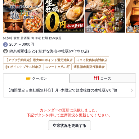
錦糸町 個室 居酒屋 肉 海老 牡蠣 飲み放題
2001～3000円
錦糸町駅徒歩2分(新鮮な海老や牡蠣&ﾜｲﾝのお店)
【アプリ予約限定】最大800ポイント還元対象店
口コミ投稿特典対象店
ポイントプラス対象店
スマート支払い可
適格請求書発行事業者
クーポン
コース
【期間限定☆生牡蠣無料◎】月~木限定で鮮度抜群の生牡蠣が0円!!
カレンダーの更新に失敗しました。
下記ボタンを押して空席状況を更新してください。
空席状況を更新する