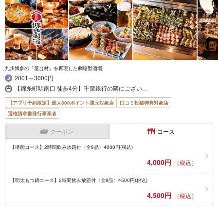
九州博多の「屋台村」を再現した劇場型酒場
2001～3000円
【錦糸町駅南口 徒歩4分】千葉銀行の隣にござい…
【アプリ予約限定】最大800ポイント還元対象店
口コミ投稿特典対象店
適格請求書発行事業者
クーポン
コース
【堪能コース】2時間飲み放題付〈全8品〉4000円(税込)
4,000円
（税込）
【明太もつ鍋コース】2時間飲み放題付〈全8品〉4500円(税込)
4,500円
（税込）