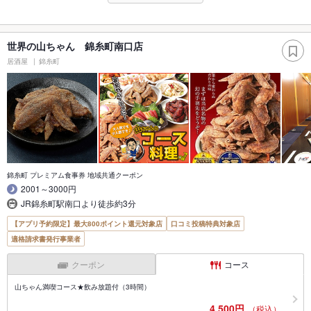
世界の山ちゃん 錦糸町南口店
居酒屋
錦糸町
錦糸町 プレミアム食事券 地域共通クーポン
2001～3000円
JR錦糸町駅南口より徒歩約3分
【アプリ予約限定】最大800ポイント還元対象店
口コミ投稿特典対象店
適格請求書発行事業者
クーポン
コース
山ちゃん満喫コース★飲み放題付（3時間）
4,500円
（税込）