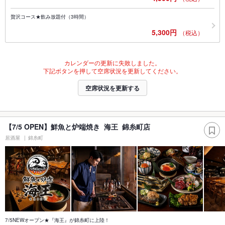
贅沢コース★飲み放題付（3時間）
5,300円
（税込）
カレンダーの更新に失敗しました。
下記ボタンを押して空席状況を更新してください。
空席状況を更新する
【7/5 OPEN】鮮魚と炉端焼き 海王 錦糸町店
居酒屋
錦糸町
7/5NEWオープン★『海王』が錦糸町に上陸！