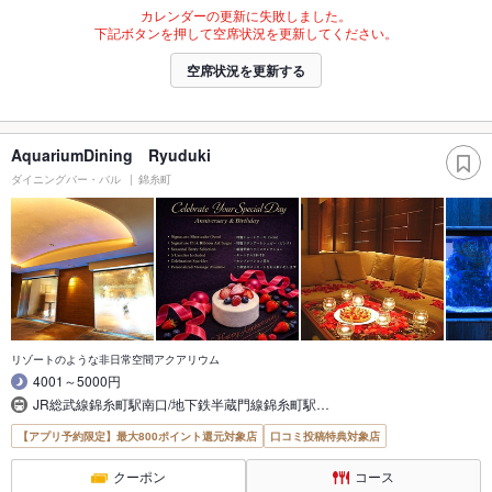
カレンダーの更新に失敗しました。
下記ボタンを押して空席状況を更新してください。
空席状況を更新する
AquariumDining Ryuduki
ダイニングバー・バル
錦糸町
リゾートのような非日常空間アクアリウム
4001～5000円
JR総武線錦糸町駅南口/地下鉄半蔵門線錦糸町駅…
【アプリ予約限定】最大800ポイント還元対象店
口コミ投稿特典対象店
クーポン
コース