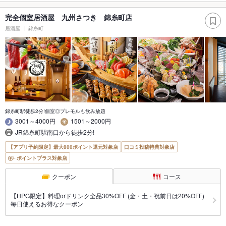
完全個室居酒屋 九州さつき 錦糸町店
居酒屋
錦糸町
錦糸町駅徒歩2分!個室◎プレモルも飲み放題
3001～4000円
1501～2000円
JR錦糸町駅南口から徒歩2分!
【アプリ予約限定】最大800ポイント還元対象店
口コミ投稿特典対象店
ポイントプラス対象店
クーポン
コース
【HPG限定】料理orドリンク全品30%OFF (金・土・祝前日は20%OFF)
毎日使えるお得なクーポン