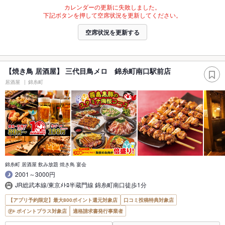
カレンダーの更新に失敗しました。
下記ボタンを押して空席状況を更新してください。
空席状況を更新する
【焼き鳥 居酒屋】 三代目鳥メロ 錦糸町南口駅前店
居酒屋
錦糸町
錦糸町 居酒屋 飲み放題 焼き鳥 宴会
2001～3000円
JR総武本線/東京ﾒﾄﾛ半蔵門線 錦糸町南口徒歩1分
【アプリ予約限定】最大800ポイント還元対象店
口コミ投稿特典対象店
ポイントプラス対象店
適格請求書発行事業者