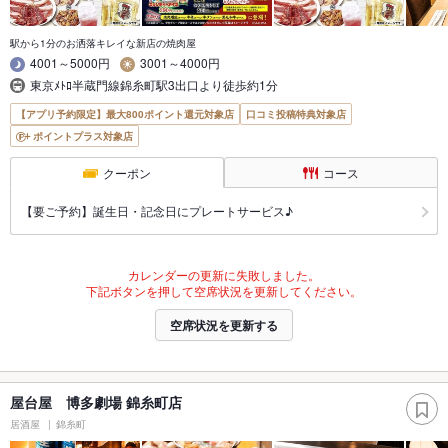
駅から1分のお洒落キレイな新店の焼肉屋
4001～5000円
3001～4000円
東京ﾒﾄﾛ半蔵門線錦糸町駅3出口より徒歩約1分
【アプリ予約限定】最大800ポイント還元対象店
口コミ投稿特典対象店
ポイントプラス対象店
クーポン
コース
【要ご予約】誕生日・記念日にプレートサービス♪
カレンダーの更新に失敗しました。
下記ボタンを押して空席状況を更新してください。
空席状況を更新する
屋台屋 博多劇場 錦糸町店
居酒屋
錦糸町