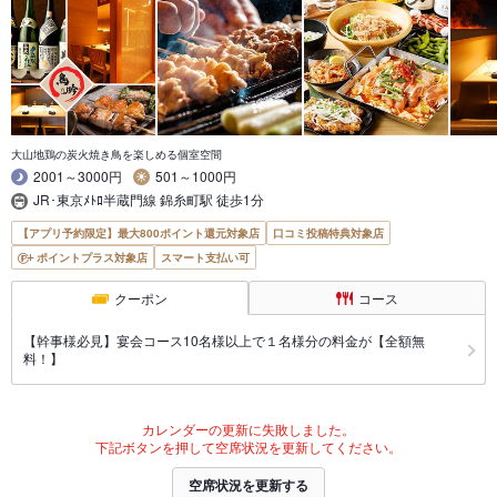
大山地鶏の炭火焼き鳥を楽しめる個室空間
2001～3000円
501～1000円
JR･東京ﾒﾄﾛ半蔵門線 錦糸町駅 徒歩1分
【アプリ予約限定】最大800ポイント還元対象店
口コミ投稿特典対象店
ポイントプラス対象店
スマート支払い可
クーポン
コース
【幹事様必見】宴会コース10名様以上で１名様分の料金が【全額無
料！】
カレンダーの更新に失敗しました。
下記ボタンを押して空席状況を更新してください。
空席状況を更新する