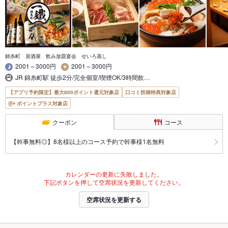
錦糸町 居酒屋 飲み放題宴会 せいろ蒸し
2001～3000円
2001～3000円
JR 錦糸町駅 徒歩2分/完全個室/喫煙OK/3時間飲…
【アプリ予約限定】最大800ポイント還元対象店
口コミ投稿特典対象店
ポイントプラス対象店
クーポン
コース
【幹事無料◎】8名様以上のコース予約で幹事様1名無料
カレンダーの更新に失敗しました。
下記ボタンを押して空席状況を更新してください。
空席状況を更新する