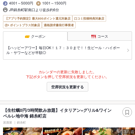
4001～5000円
1001～1500円
JR錦糸町駅南口より徒歩約6分
【アプリ予約限定】最大800ポイント還元対象店
口コミ投稿特典対象店
ポイントプラス対象店
適格請求書発行事業者
クーポン
コース
【ハッピーアワー】毎日OK！１７：３０まで！！生ビール・ハイボー
ル・サワーなどが半額◎
カレンダーの更新に失敗しました。
下記ボタンを押して空席状況を更新してください。
空席状況を更新する
【生牡蠣0円/3時間飲み放題】イタリアン×グリル&ワイン
ペルレ地中海 錦糸町店
居酒屋
錦糸町