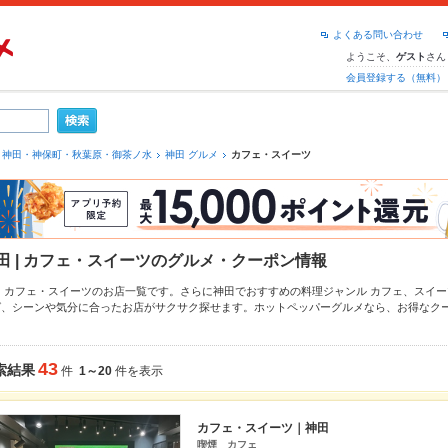
よくある問い合わせ
ようこそ、
さん
ゲスト
会員登録する（無料）
神田・神保町・秋葉原・御茶ノ水
神田 グルメ
カフェ・スイーツ
田 | カフェ・スイーツのグルメ・クーポン情報
田 カフェ・スイーツのお店一覧です。さらに神田でおすすめの料理ジャンル
カフェ
、
スイー
ば、シーンや気分に合ったお店がサクサク探せます。ホットペッパーグルメなら、お得なク
め料理など、お店の最新情報をご紹介しているので安心！24時間使える簡単便利なネット予
も、会社の宴会にも、デートやパーティーにもお得に便利にホットペッパーグルメをご利用
43
索結果
件
1～20
件を表示
カフェ・スイーツ｜神田
喫煙 カフェ