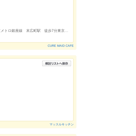
JR秋葉原駅（電気街口） 徒歩3分。東京メトロ銀座線 末広町駅 徒歩7分東京メトロ丸の内線 淡路町駅 徒歩7分
CURE MAID CAFE
マッスルキッチン