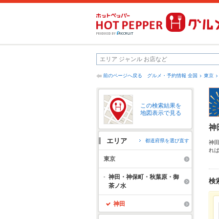
前のページへ戻る
グルメ・予約情報 全国
東京
この検索結果を
地図表示で見る
神
エリア
都道府県を選び直す
神
れ
す
東京
に
神田・神保町・秋葉原・御
検
茶ノ水
神田