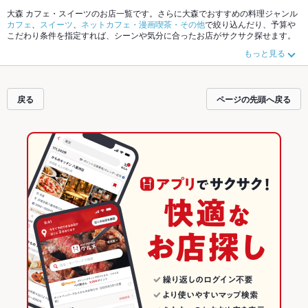
大森 カフェ・スイーツのお店一覧です。さらに大森でおすすめの料理ジャンル
カフェ
、
スイーツ
、
ネットカフェ・漫画喫茶・その他
で絞り込んだり、予算や
こだわり条件を指定すれば、シーンや気分に合ったお店がサクサク探せます。
ホットペッパーグルメなら、お得なクーポンはもちろん、こだわりメニュー
パ
もっと見る
フェ
や季節のおすすめ料理など、お店の最新情報をご紹介しているので安心！
24時間使える簡単便利なネット予約が使えるお店も拡大中です。友達どうしの
飲み会にも、会社の宴会にも、デートやパーティーにもお得に便利にホットペ
ッパーグルメをご利用ください。
戻る
ページの先頭へ戻る