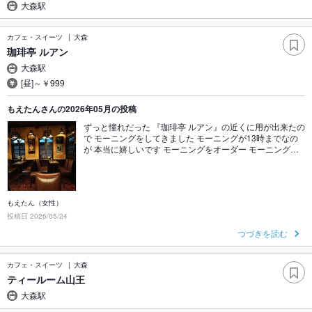
大森駅
カフェ・スイーツ
大森
珈琲亭 ルアン
大森駅
[昼]～￥999
もえたんさんの2026年05月の投稿
ずっと憧れだった 『珈琲亭 ルアン』の近くに用が出来たの
で モーニングをしてきました モーニングが13時までなの
が 本当に嬉しいです モーニングをオーダー モーニング…
もえたん（女性）
投稿日 2026/05/24
つづきを読む
カフェ・スイーツ
大森
ティールーム山王
大森駅