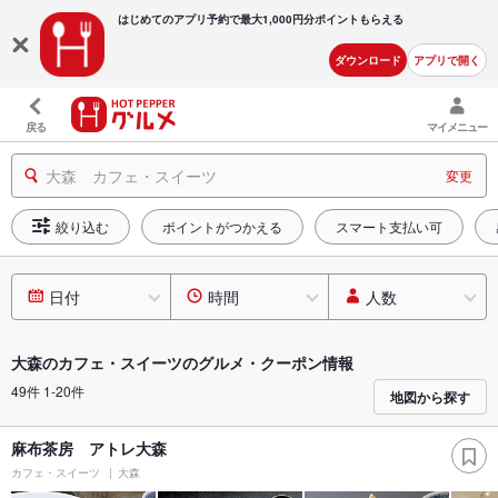
はじめてのアプリ予約で最大
1,000円分ポイントもらえる
ダウンロード
アプリで開く
戻る
マイメニュー
大森 カフェ・スイーツ
変更
絞り込む
ポイントがつかえる
スマート支払い可
日付
時間
人数
大森のカフェ・スイーツのグルメ・クーポン情報
49件 1-20件
地図から探す
麻布茶房 アトレ大森
カフェ・スイーツ
大森