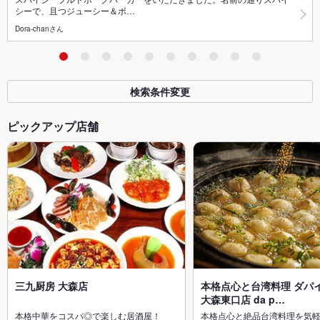
シーで、且つジューシー＆ボ…
Dora-chanさん
検索条件変更
ピックアップ店舗
三九厨房 大森店
本格点心と台湾料理 ダパイ
大森東口店 da p…
本格中華をコスパ◎で楽しむ居酒屋！
本格点心と絶品台湾料理を気