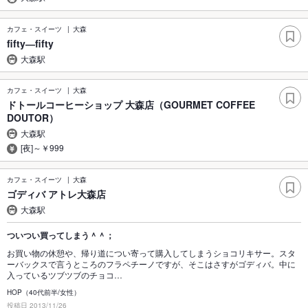
カフェ・スイーツ
大森
fifty―fifty
大森駅
カフェ・スイーツ
大森
ドトールコーヒーショップ 大森店（GOURMET COFFEE
DOUTOR）
大森駅
[夜]～￥999
カフェ・スイーツ
大森
ゴディバ アトレ大森店
大森駅
ついつい買ってしまう＾＾；
お買い物の休憩や、帰り道につい寄って購入してしまうショコリキサー。スタ
ーバックスで言うところのフラペチーノですが、そこはさすがゴディバ。中に
入っているツブツブのチョコ…
HOP（40代前半/女性）
投稿日 2013/11/26