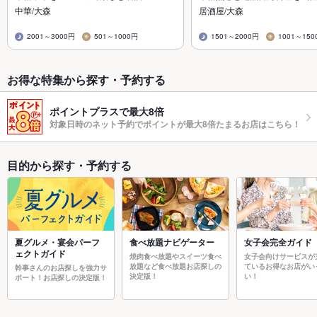
中華/大森
居酒屋/大森
2001～3000円
501～1000円
1501～2000円
1001～150
お得な特集から探す・予約する
ポイントプラスで最大8倍
対象日時のネット予約でポイントが最大8倍たまるお店はこちら！
目的から探す・予約する
夏グルメ・宴会パーフ
食べ放題ナビゲーター
女子会完全ガイド
ェクトガイド
焼肉食べ放題やスイーツ食べ
女子会向けサービスが
放題など食べ放題お店探しの
ているお得なお店がい
幹事さんのお店探しを強力サ
決定版！
い！
ポート！お店探しの決定版！