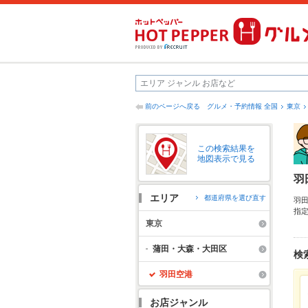
前のページへ戻る
グルメ・予約情報 全国
東京
この検索結果を
地図表示で見る
羽
エリア
都道府県を選び直す
羽
指
ー
東京
友
蒲田・大森・大田区
検
羽田空港
お店ジャンル