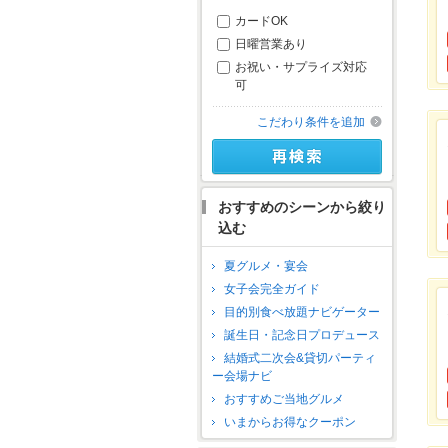
カードOK
日曜営業あり
お祝い・サプライズ対応
可
こだわり条件を追加
おすすめのシーンから絞り
込む
夏グルメ・宴会
女子会完全ガイド
目的別食べ放題ナビゲーター
誕生日・記念日プロデュース
結婚式二次会&貸切パーティ
ー会場ナビ
おすすめご当地グルメ
いまからお得なクーポン