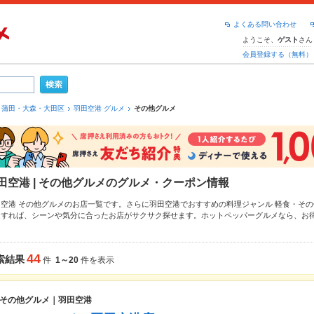
よくある問い合わせ
ようこそ、
さん
ゲスト
会員登録する（無料）
蒲田・大森・大田区
羽田空港 グルメ
その他グルメ
田空港 | その他グルメのグルメ・クーポン情報
田空港 その他グルメのお店一覧です。さらに羽田空港でおすすめの料理ジャンル
軽食・その
定すれば、シーンや気分に合ったお店がサクサク探せます。ホットペッパーグルメなら、お
ガー
や季節のおすすめ料理など、お店の最新情報をご紹介しているので安心！24時間使える
達どうしの飲み会にも、会社の宴会にも、デートやパーティーにもお得に便利にホットペッ
44
索結果
件
1～20
件を表示
その他グルメ｜羽田空港