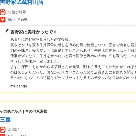
吉野家武蔵村山店
箱根ケ崎駅
[夜]～￥999
吉野家は美味かったです
あまりに吉野家を見直したので投稿。
安さばかりを競う牛丼戦争の感じを冷めた目で傍観しつつ、安さで有名な競
肉の不味さと接客マナーに辟易してたこともあり、牛丼店自体をしばらく敬
仕事が遅くなり、牛丼を食べたいと言う同僚と遅めの夕食に立ち寄ったこの
そうした評価が一変しました。
まず、深夜にもかかわらず店員さんが元気…明るく迎えてくれたのがこれほ
のは久しぶりだった。おなかがペコペコだったので店員さんにお薦めを聞く
食べたいなら牛丼の特盛とガッツリセットなるキムチクッパと牛鍋丼のセッ
meldango
その他グルメ｜その他東京都
三喜
清瀬駅