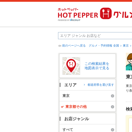
前のページへ戻る
グルメ・予約情報 全国
東京
この検索結果を
地図表示で見る
東
エリア
都道府県を選び直す
東
り
ー
東京
え
い
東京都その他
検
お店ジャンル
すべて