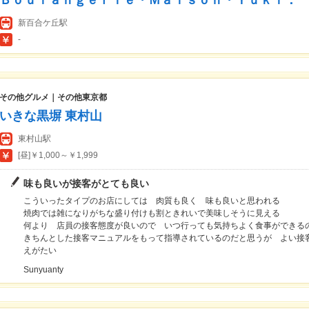
Ｂｏｕｌａｎｇｅｒｉｅ・Ｍａｉｓｏｎ・Ｙｕｋｉ．
新百合ケ丘駅
-
その他グルメ｜その他東京都
いきな黒塀 東村山
東村山駅
[昼]￥1,000～￥1,999
味も良いが接客がとても良い
こういったタイプのお店にしては 肉質も良く 味も良いと思われる
焼肉では雑になりがちな盛り付けも割ときれいで美味しそうに見える
何より 店員の接客態度が良いので いつ行っても気持ちよく食事ができる
きちんとした接客マニュアルをもって指導されているのだと思うが よい接
えがたい
Sunyuanty