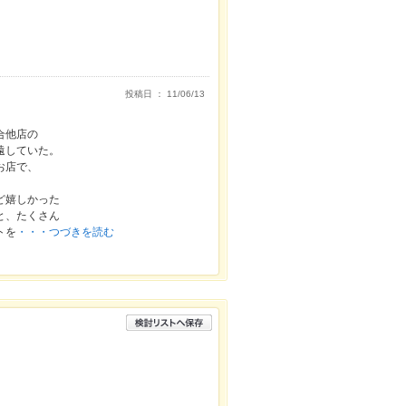
投稿日 ： 11/06/13
合他店の
遠していた。
お店で、
ど嬉しかった
と、たくさん
トを
・・・つづきを読む