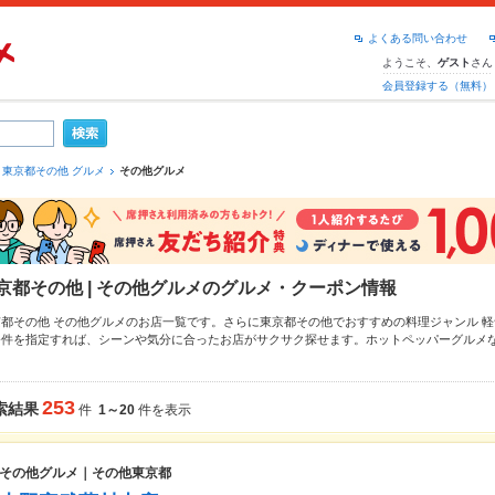
よくある問い合わせ
ようこそ、
さん
ゲスト
会員登録する（無料）
東京都その他 グルメ
その他グルメ
京都その他 | その他グルメのグルメ・クーポン情報
京都その他 その他グルメのお店一覧です。さらに東京都その他でおすすめの料理ジャンル
軽
条件を指定すれば、シーンや気分に合ったお店がサクサク探せます。ホットペッパーグルメ
サンドイッチ
、
ハンバーガー
や季節のおすすめ料理など、お店の最新情報をご紹介しているの
るお店も拡大中です。友達どうしの飲み会にも、会社の宴会にも、デートやパーティーにも
。
253
索結果
件
1～20
件を表示
その他グルメ｜その他東京都