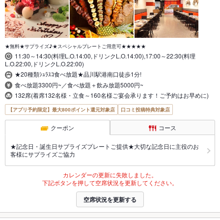
★無料★サプライズ♪★スペシャルプレートご用意可★★★★★
11:30～14:30(料理L.O.14:00,ドリンクL.O.14:00),17:00～22:30(料理
L.O.22:00,ドリンクL.O.22:00)
★20種類ｼｭﾗｽｺ食べ放題★品川駅港南口徒歩1分!
食べ放題3300円~／食べ放題＋飲み放題5000円~
132席(着席132名様・立食～160名様ご宴会承ります！ご予約はお早めに)
【アプリ予約限定】最大800ポイント還元対象店
口コミ投稿特典対象店
クーポン
コース
★記念日・誕生日サプライズプレートご提供★大切な記念日に主役のお
客様にサプライズご協力
カレンダーの更新に失敗しました。
下記ボタンを押して空席状況を更新してください。
空席状況を更新する