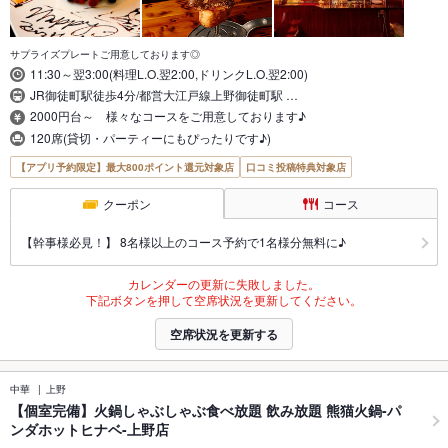
サプライズプレートご用意しております◎
11:30～翌3:00(料理L.O.翌2:00,ドリンクL.O.翌2:00)
JR御徒町駅徒歩4分/都営大江戸線上野御徒町駅 …
2000円台～ 様々なコースをご用意しております♪
120席(貸切・パーティーにもぴったりです♪)
【アプリ予約限定】最大800ポイント還元対象店
口コミ投稿特典対象店
クーポン
コース
【幹事様必見！】 8名様以上のコース予約で1名様分無料に♪
カレンダーの更新に失敗しました。
下記ボタンを押して空席状況を更新してください。
空席状況を更新する
中華
上野
【個室完備】火鍋しゃぶしゃぶ食べ放題 飲み放題 熊猫火鍋-パ
ンダホットヒナベ-上野店