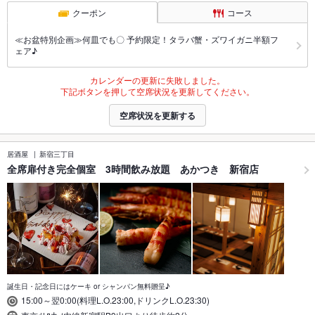
クーポン
コース
≪お盆特別企画≫何皿でも〇 予約限定！タラバ蟹・ズワイガニ半額フ
ェア♪
カレンダーの更新に失敗しました。
下記ボタンを押して空席状況を更新してください。
空席状況を更新する
居酒屋
新宿三丁目
全席扉付き完全個室 3時間飲み放題 あかつき 新宿店
誕生日・記念日にはケーキ or シャンパン無料贈呈♪
15:00～翌0:00(料理L.O.23:00,ドリンクL.O.23:30)