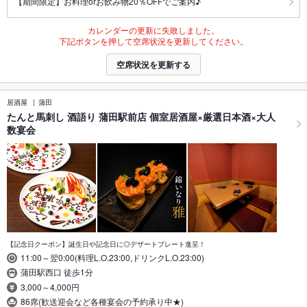
【期間限定】お料理orお飲み物20％OFFでご案内♪
カレンダーの更新に失敗しました。
下記ボタンを押して空席状況を更新してください。
空席状況を更新する
居酒屋
蒲田
たんと馬刺し 酒語り 蒲田駅前店 個室居酒屋×厳選日本酒×大人
数宴会
【記念日クーポン】誕生日や記念日に◎デザートプレート進呈！
11:00～翌0:00(料理L.O.23:00,ドリンクL.O.23:00)
蒲田駅西口 徒歩1分
3,000～4,000円
86席(歓送迎会など各種宴会の予約承り中★)