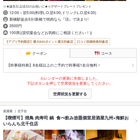
☆★誕生日.記念日のお祝いに★☆デザートプレートプレゼント
12:00～翌5:00(料理L.O.翌4:00,ドリンクL.O.翌4:30)
新橋駅徒歩3分!新橋で焼肉なら『頂』で決まり!
3500円
100席((貸切宴会などお気軽にご相談ください！))
【アプリ予約限定】最大800ポイント還元対象店
口コミ投稿特典対象店
クーポン
コース
【幹事様特典】8名様以上のご予約で幹事様1名分無料！
カレンダーの更新に失敗しました。
下記ボタンを押して空席状況を更新してください。
空席状況を更新する
居酒屋
北千住
【喫煙可】焼鳥 肉寿司 鍋 食べ飲み放題個室居酒屋九州×海鮮お
いらんち北千住店