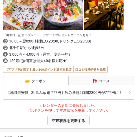
「誕生日・記念日プレート」デザートプレゼントクーポンあり！
16:00～翌0:00(料理L.O.23:00,ドリンクL.O.23:30)
北千住駅から徒歩3分
3,000円～4,000円（通常、宴会平均）
120席(((((個室は最大40名様対応★)
【アプリ予約限定】最大800ポイント還元対象店
口コミ投稿特典対象店
クーポン
コース
【地域最安値!! 2h飲み放題 777円】飲み放題2時間2200円が777円に！
カレンダーの更新に失敗しました。
下記ボタンを押して空席状況を更新してください。
空席状況を更新する