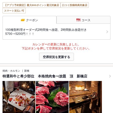
【アプリ予約限定】最大800ポイント還元対象店
口コミ投稿特典対象店
スマート支払い可
クーポン
コース
100種類料理オーダー式2時間食べ放題、2時間飲み放題付き
5700⇒5200円！！！
カレンダーの更新に失敗しました。
下記ボタンを押して空席状況を更新してください。
空席状況を更新する
焼肉・ホルモン
新橋
特選和牛と希少部位 本格焼肉食べ放題 頂 新橋店