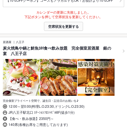
【10%OFFクーポン】コースもアラカルトもOK！お会計より10%OFF
カレンダーの更新に失敗しました。
下記ボタンを押して空席状況を更新してください。
空席状況を更新する
居酒屋
八王子
炭火焼鳥や鍋と鮮魚3H食べ飲み放題 完全個室居酒屋 銀の
宴 八王子店
完全個室プライベート空間で、誕生日・記念日のお祝いを♪
12:00～翌0:00(料理L.O.23:30,ドリンクL.O.23:30)
JR八王子駅北口 ｽﾃｰｼｮﾝﾌﾛﾝﾄﾋﾞﾙ8F(徒歩1分)
【食べ・飲み放題】2350円～
140席(各種お席をご用意しております)