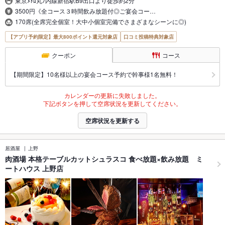
東京ﾒﾄﾛ丸ﾉ内線新宿駅B9出口より徒歩約2分
3500円《全コース３時間飲み放題付◎ご宴会コー…
170席(全席完全個室！大中小個室完備でさまざまなシーンに◎)
【アプリ予約限定】最大800ポイント還元対象店
口コミ投稿特典対象店
クーポン
コース
【期間限定】10名様以上の宴会コース予約で幹事様1名無料！
カレンダーの更新に失敗しました。
下記ボタンを押して空席状況を更新してください。
空席状況を更新する
居酒屋
上野
肉酒場 本格テーブルカットシュラスコ 食べ放題×飲み放題 ミ
ートハウス 上野店