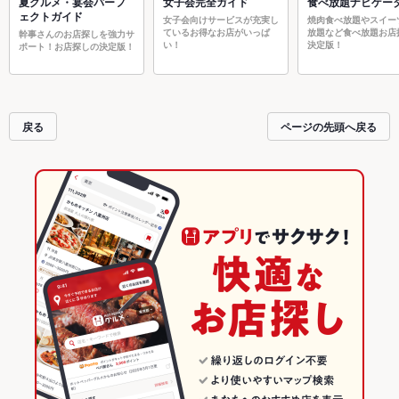
夏グルメ・宴会パーフ
女子会完全ガイド
食べ放題ナビゲー
ェクトガイド
女子会向けサービスが充実し
焼肉食べ放題やスイー
ているお得なお店がいっぱ
放題など食べ放題お店
幹事さんのお店探しを強力サ
い！
決定版！
ポート！お店探しの決定版！
戻る
ページの先頭へ戻る