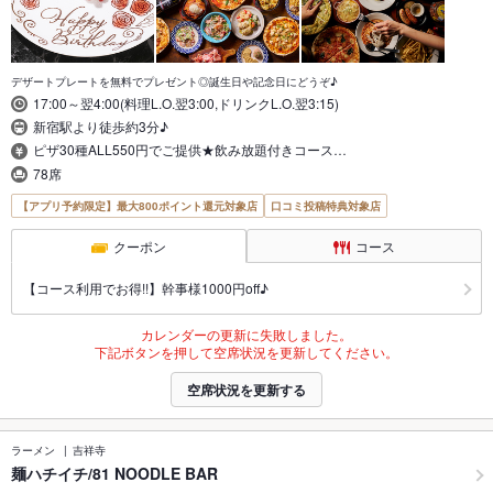
デザートプレートを無料でプレゼント◎誕生日や記念日にどうぞ♪
17:00～翌4:00(料理L.O.翌3:00,ドリンクL.O.翌3:15)
新宿駅より徒歩約3分♪
ピザ30種ALL550円でご提供★飲み放題付きコース…
78席
【アプリ予約限定】最大800ポイント還元対象店
口コミ投稿特典対象店
クーポン
コース
【コース利用でお得!!】幹事様1000円off♪
カレンダーの更新に失敗しました。
下記ボタンを押して空席状況を更新してください。
空席状況を更新する
ラーメン
吉祥寺
麺ハチイチ/81 NOODLE BAR