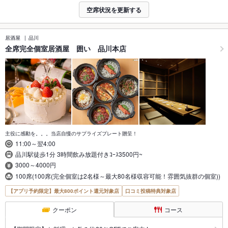
空席状況を更新する
居酒屋
品川
全席完全個室居酒屋 囲い 品川本店
主役に感動を。。。当店自慢のサプライズプレート贈呈！
11:00～翌4:00
品川駅徒歩1分 3時間飲み放題付きｺｰｽ3500円~
3000～4000円
100席(100席(完全個室は2名様～最大80名様収容可能！雰囲気抜群の個室))
【アプリ予約限定】最大800ポイント還元対象店
口コミ投稿特典対象店
クーポン
コース