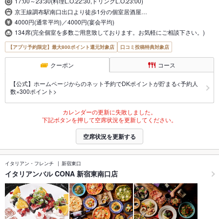
17:00～23:30(料理L.O.22:30,ドリンクL.O.23:00)
京王線調布駅南口出口より徒歩1分の個室居酒屋…
4000円(通常平均)／4000円(宴会平均)
134席(完全個室を多数ご用意致しております。お気軽にご相談下さい。)
【アプリ予約限定】最大800ポイント還元対象店
口コミ投稿特典対象店
クーポン
コース
【公式】ホームページからのネット予約でDKポイントが貯まる<予約人
数×300ポイント>
カレンダーの更新に失敗しました。
下記ボタンを押して空席状況を更新してください。
空席状況を更新する
イタリアン・フレンチ
新宿東口
イタリアンバル CONA 新宿東南口店