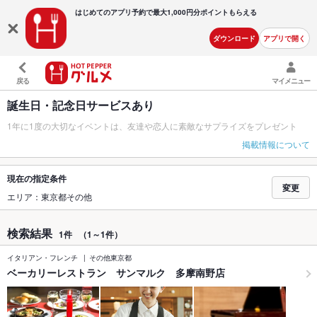
はじめてのアプリ予約で最大
1,000円分ポイントもらえる
ダウンロード
アプリで開く
戻る
マイメニュー
誕生日・記念日サービスあり
1年に1度の大切なイベントは、友達や恋人に素敵なサプライズをプレゼント
掲載情報について
現在の指定条件
変更
エリア：東京都その他
検索結果
1件
（1～1件）
イタリアン・フレンチ
その他東京都
ベーカリーレストラン サンマルク 多摩南野店