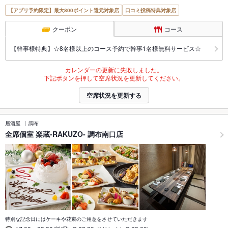
【アプリ予約限定】最大800ポイント還元対象店
口コミ投稿特典対象店
クーポン
コース
【幹事様特典】☆8名様以上のコース予約で幹事1名様無料サービス☆
カレンダーの更新に失敗しました。
下記ボタンを押して空席状況を更新してください。
空席状況を更新する
居酒屋
調布
全席個室 楽蔵‐RAKUZO‐ 調布南口店
特別な記念日にはケーキや花束のご用意をさせていただきます