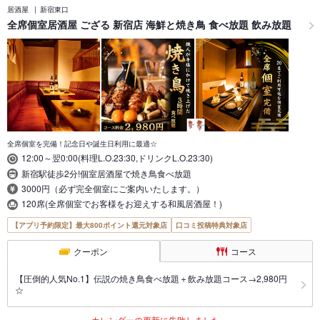
居酒屋
新宿東口
全席個室居酒屋 ござる 新宿店 海鮮と焼き鳥 食べ放題 飲み放題
全席個室を完備！記念日や誕生日利用に最適☆
12:00～翌0:00(料理L.O.23:30,ドリンクL.O.23:30)
新宿駅徒歩2分!個室居酒屋で焼き鳥食べ放題
3000円（必ず完全個室にご案内いたします。）
120席(全席個室でお客様をお迎えする和風居酒屋！)
【アプリ予約限定】最大800ポイント還元対象店
口コミ投稿特典対象店
クーポン
コース
【圧倒的人気No.1】伝説の焼き鳥食べ放題＋飲み放題コース→2,980円
☆
カレンダーの更新に失敗しました。