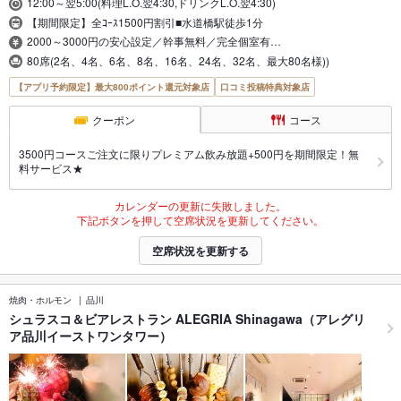
12:00～翌5:00(料理L.O.翌4:30,ドリンクL.O.翌4:30)
【期間限定】全ｺｰｽ1500円割引■水道橋駅徒歩1分
2000～3000円の安心設定／幹事無料／完全個室有…
80席(2名、4名、6名、8名、16名、24名、32名、最大80名様))
【アプリ予約限定】最大800ポイント還元対象店
口コミ投稿特典対象店
クーポン
コース
3500円コースご注文に限りプレミアム飲み放題+500円を期間限定！無
料サービス★
カレンダーの更新に失敗しました。
下記ボタンを押して空席状況を更新してください。
空席状況を更新する
焼肉・ホルモン
品川
シュラスコ＆ビアレストラン ALEGRIA Shinagawa（アレグリ
ア品川イーストワンタワー）