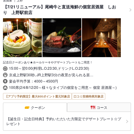
居酒屋
上野
【7/21リニューアル】尾崎牛と直送海鮮の個室居酒屋 しお
り 上野駅前店
記念日クーポンあり★ホールケーキやデザートプレートもご用意！
15:00～翌0:00(料理L.O.23:30,ドリンクL.O.23:30)
京成上野駅30秒､JR上野駅3分の夜景が見られる居…
宴会平均予算：4000～4500円
100席(2/4/8/12/20～様々なタイプの個室をご用意～ 個室 居酒屋～)
【アプリ予約限定】最大800ポイント還元対象店
口コミ投稿特典対象店
クーポン
コース
【誕生日・記念日特典】予約いただいた方限定でデザートプレート☆プ
レゼント