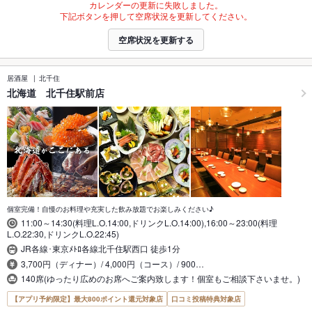
カレンダーの更新に失敗しました。
下記ボタンを押して空席状況を更新してください。
空席状況を更新する
居酒屋
北千住
北海道 北千住駅前店
個室完備！自慢のお料理や充実した飲み放題でお楽しみください♪
11:00～14:30(料理L.O.14:00,ドリンクL.O.14:00),16:00～23:00(料理
L.O.22:30,ドリンクL.O.22:45)
JR各線･東京ﾒﾄﾛ各線北千住駅西口 徒歩1分
3,700円（ディナー）/ 4,000円（コース）/ 900…
140席(ゆったり広めのお席へご案内致します！個室もご相談下さいませ。)
【アプリ予約限定】最大800ポイント還元対象店
口コミ投稿特典対象店