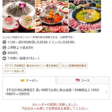
とにかく内容がオシャレ！本場の味を堪能できる、火鍋専門店！
11:00～翌0:00(料理L.O.23:00,ドリンクL.O.23:30)
上野駅より徒歩3分
3000円
116席(一組最大13人～)
【アプリ予約限定】最大800ポイント還元対象店
口コミ投稿特典対象店
スマート支払い可
クーポン
コース
【平日21時以降限定】遅い時間でお得に飲み放題！50種類以上 120分
1680円→1200円!!
カレンダーの更新に失敗しました。
下記ボタンを押して空席状況を更新してください。