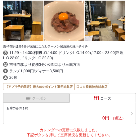
吉祥寺駅徒歩3分♪地酒にこだわラーメン居酒屋の麺ハチイチ
11:29～14:30(料理L.O.14:00,ドリンクL.O.14:00),17:00～23:00(料理
L.O.22:00,ドリンクL.O.22:30)
吉祥寺駅より徒歩3分: 公園口より三鷹方面
ランチ1,000円/ディナー3,500円
20席
【アプリ予約限定】最大800ポイント還元対象店
口コミ投稿特典対象店
クーポン
コース
お席のみの予約
0円
（税込）
カレンダーの更新に失敗しました。
下記ボタンを押して空席状況を更新してください。