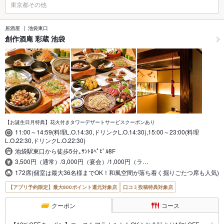
東京都その他
居酒屋
池袋東口
創作酒庵 彩蔵 池袋
【お誕生日月特典】花火付きタワーデザートサービスクーポンあり
11:00～14:59(料理L.O.14:30,ドリンクL.O.14:30),15:00～23:00(料理
L.O.22:30,ドリンクL.O.22:30)
池袋駅東口から徒歩5分｡ｻﾝﾄﾛﾍﾟﾋﾞﾙ8F
3,500円（通常）/3,000円（宴会）/1,000円（ラ…
172席(個室は最大36名様までOK！和風空間が落ち着く掘りごたつ席も人気)
【アプリ予約限定】最大800ポイント還元対象店
口コミ投稿特典対象店
クーポン
コース