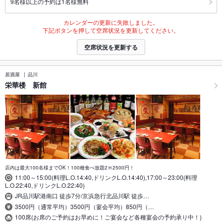
9名様以上の予約は1名様無料
カレンダーの更新に失敗しました。
下記ボタンを押して空席状況を更新してください。
空席状況を更新する
居酒屋
品川
栄華楼 新館
店内は最大100名様までOK！100種食べ放題2Ｈ2500円！
11:00～15:00(料理L.O.14:40,ドリンクL.O.14:40),17:00～23:00(料理
L.O.22:40,ドリンクL.O.22:40)
JR品川駅港南口 徒歩7分/京浜急行北品川駅 徒歩…
3500円（通常平均）3500円（宴会平均）850円（…
100席(お席のご予約はお早めに！ご宴会など各種宴会の予約承り中！)