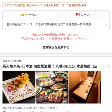
【アプリ予約限定】最大800ポイント還元対象店
口コミ投稿特典対象店
クーポン
コース
【団体宴会に！】コース予約で8名様以上で1名様無料♪幹事無料
カレンダーの更新に失敗しました。
下記ボタンを押して空席状況を更新してください。
空席状況を更新する
居酒屋
水道橋
炭火焼き鳥×日本酒 個室居酒屋 十八番-おはこ- 水道橋西口店
お誕生日や記念日に！記念日クーポンもご用意！