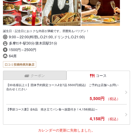
誕生日・記念日におトクな内容が満載です。雰囲気もバツグン！
9:00～22:00(料理L.O.21:00,ドリンクL.O.21:00)
多摩ｾﾝﾀｰ駅30分/唐木田駅31分
1500円～2500円
64席
口コミ投稿特典対象店
クーポン
コース
【30名様以上☆】団体予約限定コース♪全7品 5500円(税込) ご予約は店舗へお問い
合わせください
5,500円
（税込）
【季節コース夏】全6品 焼き立てパン食べ放題付き！4,158(税込)～
4,158円
（税込）
カレンダーの更新に失敗しました。