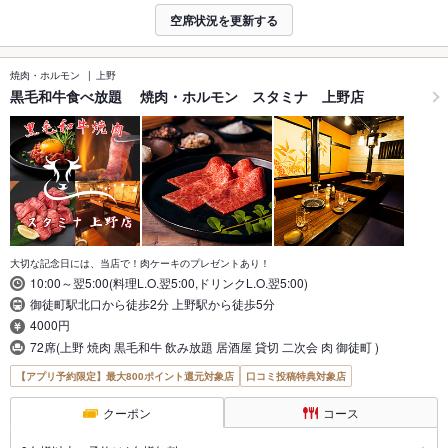
空席状況を更新する
焼肉・ホルモン
上野
黒毛和牛食べ放題 焼肉・ホルモン スタミナ 上野店
大切な記念日には、当店で！肉ケーキのプレゼントあり！
10:00～翌5:00(料理L.O.翌5:00,ドリンクL.O.翌5:00)
御徒町駅北口から徒歩2分 上野駅から徒歩5分
4000円
72席(上野 焼肉 黒毛和牛 飲み放題 居酒屋 貸切 二次会 肉 御徒町 )
【アプリ予約限定】最大800ポイント還元対象店
口コミ投稿特典対象店
クーポン
コース