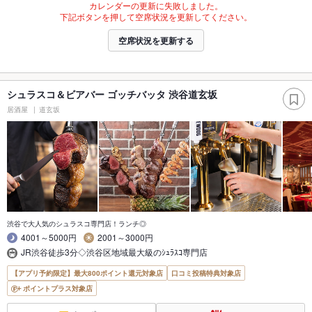
カレンダーの更新に失敗しました。
下記ボタンを押して空席状況を更新してください。
空席状況を更新する
シュラスコ＆ビアバー ゴッチバッタ 渋谷道玄坂
居酒屋
道玄坂
渋谷で大人気のシュラスコ専門店！ランチ◎
4001～5000円
2001～3000円
JR渋谷徒歩3分◇渋谷区地域最大級のｼｭﾗｽｺ専門店
【アプリ予約限定】最大800ポイント還元対象店
口コミ投稿特典対象店
ポイントプラス対象店