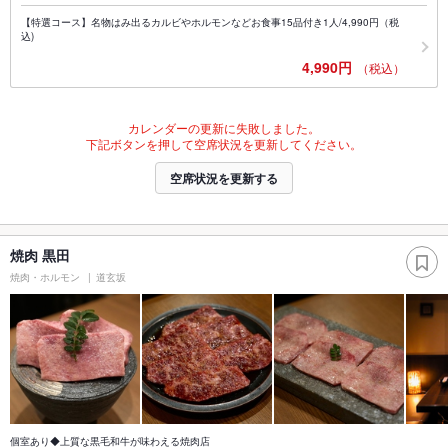
【特選コース】名物はみ出るカルビやホルモンなどお食事15品付き1人/4,990円（税
込)
4,990円
（税込）
カレンダーの更新に失敗しました。
下記ボタンを押して空席状況を更新してください。
空席状況を更新する
焼肉 黒田
焼肉・ホルモン
道玄坂
個室あり◆上質な黒毛和牛が味わえる焼肉店