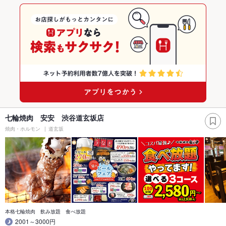
七輪焼肉 安安 渋谷道玄坂店
焼肉・ホルモン
道玄坂
本格七輪焼肉 飲み放題 食べ放題
2001～3000円