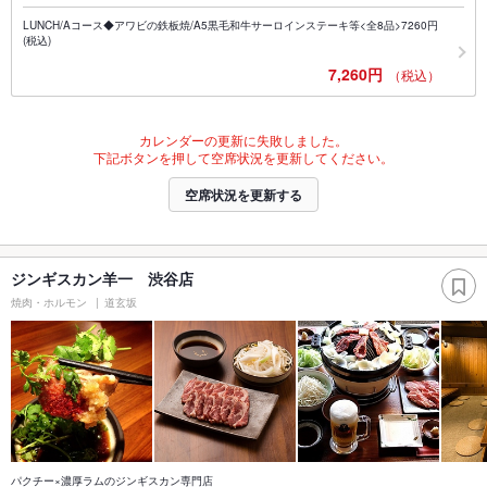
LUNCH/Aコース◆アワビの鉄板焼/A5黒毛和牛サーロインステーキ等<全8品>7260円
(税込)
7,260円
（税込）
カレンダーの更新に失敗しました。
下記ボタンを押して空席状況を更新してください。
空席状況を更新する
ジンギスカン羊一 渋谷店
焼肉・ホルモン
道玄坂
パクチー×濃厚ラムのジンギスカン専門店