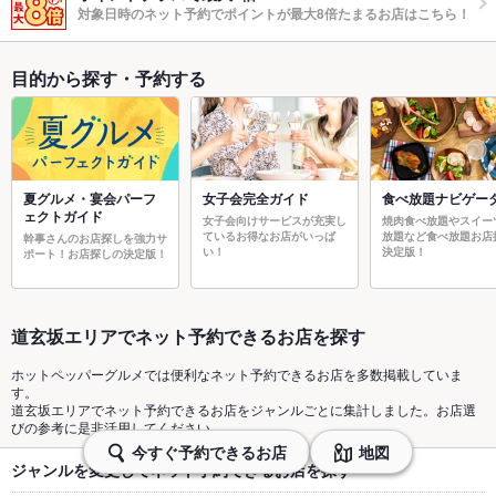
対象日時のネット予約でポイントが最大8倍たまるお店はこちら！
目的から探す・予約する
夏グルメ・宴会パーフ
女子会完全ガイド
食べ放題ナビゲー
ェクトガイド
女子会向けサービスが充実し
焼肉食べ放題やスイー
ているお得なお店がいっぱ
放題など食べ放題お店
幹事さんのお店探しを強力サ
い！
決定版！
ポート！お店探しの決定版！
道玄坂エリアでネット予約できるお店を探す
ホットペッパーグルメでは便利なネット予約できるお店を多数掲載していま
す。
道玄坂エリアでネット予約できるお店をジャンルごとに集計しました。お店選
びの参考に是非活用してください。
今すぐ予約できるお店
地図
ジャンルを変更してネット予約できるお店を探す