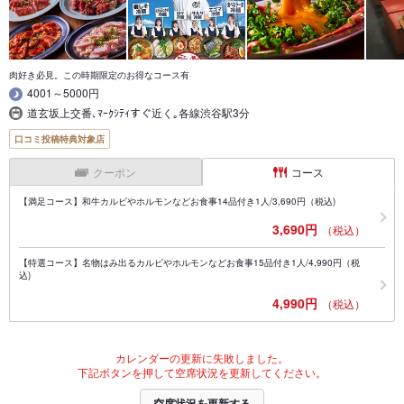
肉好き必見。この時期限定のお得なコース有
4001～5000円
道玄坂上交番､ﾏｰｸｼﾃｨすぐ近く｡各線渋谷駅3分
口コミ投稿特典対象店
クーポン
コース
【満足コース】和牛カルビやホルモンなどお食事14品付き1人/3,690円（税込)
3,690円
（税込）
【特選コース】名物はみ出るカルビやホルモンなどお食事15品付き1人/4,990円（税
込)
4,990円
（税込）
カレンダーの更新に失敗しました。
下記ボタンを押して空席状況を更新してください。
空席状況を更新する