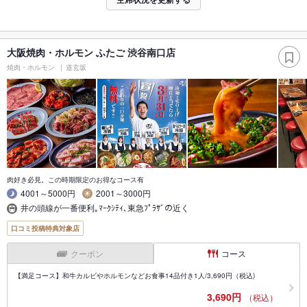
大阪焼肉・ホルモン ふたご 渋谷南口店
焼肉・ホルモン
道玄坂
肉好き必見。この時期限定のお得なコース有
4001～5000円
2001～3000円
井の頭線が一番便利｡ﾏｰｸｼﾃｨ､東急ﾌﾟﾗｻﾞの近く
口コミ投稿特典対象店
クーポン
コース
【満足コース】和牛カルビやホルモンなどお食事14品付き1人/3,690円（税込)
3,690円
（税込）