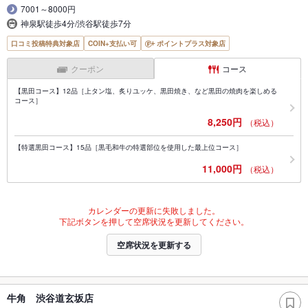
7001～8000円
神泉駅徒歩4分/渋谷駅徒歩7分
口コミ投稿特典対象店
COIN+支払い可
ポイントプラス対象店
クーポン
コース
【黒田コース】12品［上タン塩、炙りユッケ、黒田焼き、など黒田の焼肉を楽しめる
コース］
8,250円
（税込）
【特選黒田コース】15品［黒毛和牛の特選部位を使用した最上位コース］
11,000円
（税込）
カレンダーの更新に失敗しました。
下記ボタンを押して空席状況を更新してください。
空席状況を更新する
牛角 渋谷道玄坂店