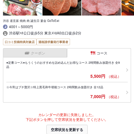
渋谷 道玄坂 焼肉 肉 誕生日 宴会 GoToEat
4001～5000円
渋谷駅ﾊﾁ公口徒歩5分 東京ﾒﾄﾛA0出口徒歩2分
口コミ投稿特典対象店
適格請求書発行事業者
クーポン
コース
●定番コース●もうくうのおすすめを詰め込んだお得なコース 2時間飲み放題付き 全9
品
5,500円
（税込）
☆今宵はプチ贅沢☆特上黒毛和牛堪能コース 2時間飲み放題付き 全12品
7,000円
（税込）
カレンダーの更新に失敗しました。
下記ボタンを押して空席状況を更新してください。
空席状況を更新する