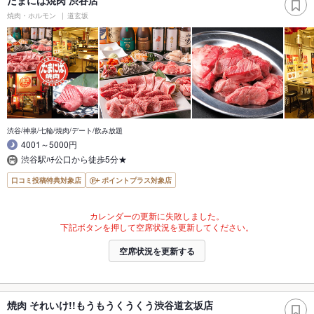
たまには焼肉 渋谷店
焼肉・ホルモン
道玄坂
渋谷/神泉/七輪/焼肉/デート/飲み放題
4001～5000円
渋谷駅ﾊﾁ公口から徒歩5分★
口コミ投稿特典対象店
ポイントプラス対象店
カレンダーの更新に失敗しました。
下記ボタンを押して空席状況を更新してください。
空席状況を更新する
焼肉 それいけ!!もうもうくうくう渋谷道玄坂店