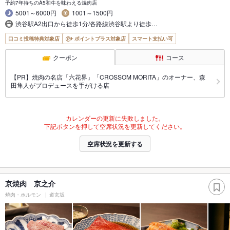
予約7年待ちのA5和牛を味わえる焼肉店
5001～6000円
1001～1500円
渋谷駅A2出口から徒歩1分/各路線渋谷駅より徒歩…
口コミ投稿特典対象店
ポイントプラス対象店
スマート支払い可
クーポン
コース
【PR】焼肉の名店「六花界」「CROSSOM MORITA」のオーナー、森
田隼人がプロデュースを手がける店
カレンダーの更新に失敗しました。
下記ボタンを押して空席状況を更新してください。
空席状況を更新する
京焼肉 京之介
焼肉・ホルモン
道玄坂