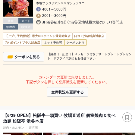
本場ブラジリアンＢＢＱ’シュラスコ’
4001～5000円
2001～3000円
個室
カード
JR渋谷徒歩3分◇渋谷区地域最大級のｼｭﾗｽｺ専門店
禁煙席
喫煙席
【アプリ予約限定】最大800ポイント還元対象店
口コミ投稿特典対象店
ポイントプラス対象店
ネット予約可
クーポンあり
【誕生日・記念日】メッセージ付きデザートプレートプレゼン
クーポンを見る
ト、サプライズ演出もお任せ下さい
カレンダーの更新に失敗しました。
下記ボタンを押して空席状況を更新してください。
空席状況を更新する
【6/29 OPEN】松阪牛一頭買い 牧場直送店 個室焼肉＆食べ
放題 松阪亭 渋谷本店
焼肉・ホルモン
道玄坂