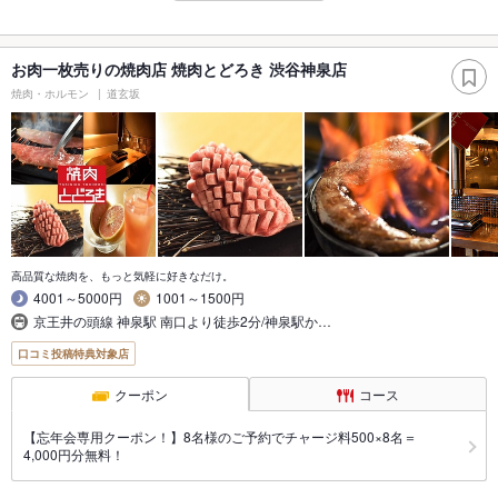
お肉一枚売りの焼肉店 焼肉とどろき 渋谷神泉店
焼肉・ホルモン
道玄坂
高品質な焼肉を、もっと気軽に好きなだけ。
4001～5000円
1001～1500円
京王井の頭線 神泉駅 南口より徒歩2分/神泉駅か…
口コミ投稿特典対象店
クーポン
コース
【忘年会専用クーポン！】8名様のご予約でチャージ料500×8名＝
4,000円分無料！