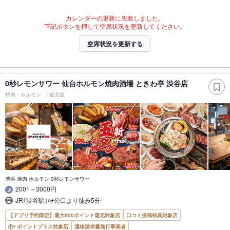
カレンダーの更新に失敗しました。
下記ボタンを押して空席状況を更新してください。
空席状況を更新する
0秒レモンサワー 仙台ホルモン焼肉酒場 ときわ亭 渋谷店
焼肉・ホルモン
道玄坂
渋谷 焼肉 ホルモン 0秒レモンサワー
2001～3000円
JR｢渋谷駅｣ﾊﾁ公口より徒歩5分
【アプリ予約限定】最大800ポイント還元対象店
口コミ投稿特典対象店
ポイントプラス対象店
適格請求書発行事業者