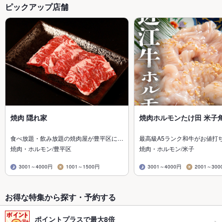
ピックアップ店舗
焼肉 隠れ家
焼肉ホルモンたけ田 米子
食べ放題・飲み放題の焼肉屋が豊平区に…
最高級A5ランク和牛がお値打
焼肉・ホルモン/豊平区
焼肉・ホルモン/米子
3001～4000円
1001～1500円
3001～4000円
2001～300
お得な特集から探す・予約する
ポイントプラスで最大8倍