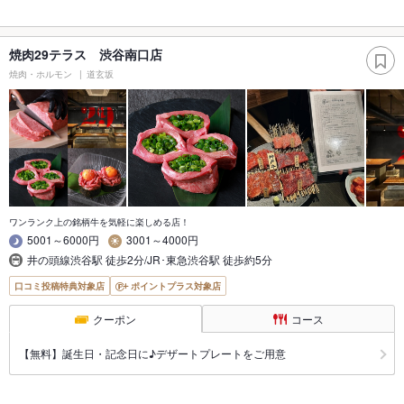
焼肉29テラス 渋谷南口店
焼肉・ホルモン
道玄坂
ワンランク上の銘柄牛を気軽に楽しめる店！
5001～6000円
3001～4000円
井の頭線渋谷駅 徒歩2分/JR･東急渋谷駅 徒歩約5分
口コミ投稿特典対象店
ポイントプラス対象店
クーポン
コース
【無料】誕生日・記念日に♪デザートプレートをご用意