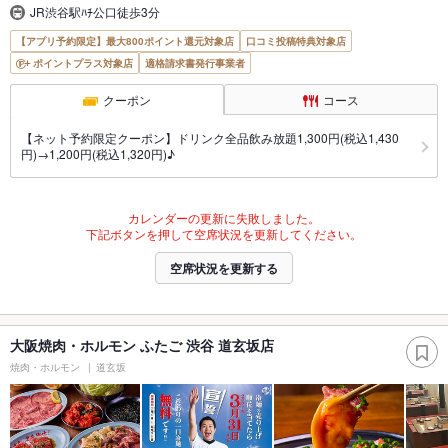
JR渋谷駅ﾊﾁ公口徒歩3分
【アプリ予約限定】最大800ポイント還元対象店
口コミ投稿特典対象店
ポイントプラス対象店
適格請求書発行事業者
クーポン
コース
【ネット予約限定クーポン】ドリンク全品飲み放題1,300円(税込1,430
円)→1,200円(税込1,320円)♪
カレンダーの更新に失敗しました。
下記ボタンを押して空席状況を更新してください。
空席状況を更新する
大阪焼肉・ホルモン ふたご 渋谷 道玄坂店
焼肉・ホルモン
道玄坂