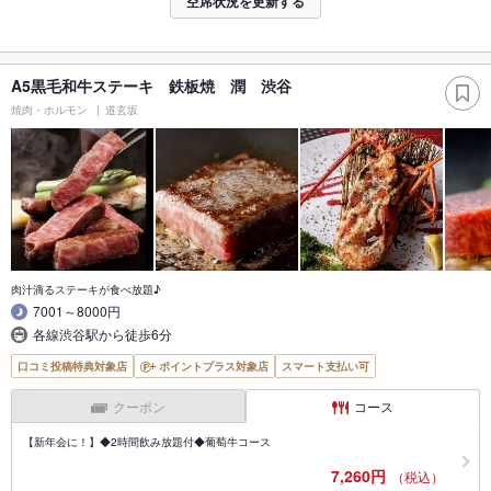
空席状況を更新する
A5黒毛和牛ステーキ 鉄板焼 潤 渋谷
焼肉・ホルモン
道玄坂
肉汁滴るステーキが食べ放題♪
7001～8000円
各線渋谷駅から徒歩6分
口コミ投稿特典対象店
ポイントプラス対象店
スマート支払い可
クーポン
コース
【新年会に！】◆2時間飲み放題付◆葡萄牛コース
7,260円
（税込）