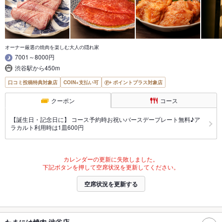
オーナー厳選の焼肉を楽しむ大人の隠れ家
7001～8000円
渋谷駅から450m
口コミ投稿特典対象店
COIN+支払い可
ポイントプラス対象店
クーポン
コース
【誕生日・記念日に】 コース予約時お祝いバースデープレート無料♪ア
ラカルト利用時は1皿600円
カレンダーの更新に失敗しました。
下記ボタンを押して空席状況を更新してください。
空席状況を更新する