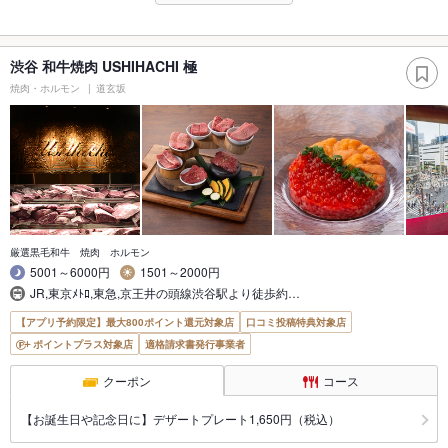
渋谷 和牛焼肉 USHIHACHI 極
焼肉・ホルモン
道玄坂
厳選黒毛和牛 焼肉 ホルモン
5001～6000円
1501～2000円
JR,東京ﾒﾄﾛ,東急,京王井の頭線渋谷駅より徒歩約…
【アプリ予約限定】最大800ポイント還元対象店
口コミ投稿特典対象店
ポイントプラス対象店
適格請求書発行事業者
クーポン
コース
【お誕生日や記念日に】デザートプレート1,650円（税込）