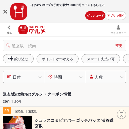
はじめてのアプリ予約で最大
1,000円分ポイントもらえる
ダウンロード
アプリで開く
戻る
マイメニュー
道玄坂 焼肉
変更
絞り込む
ポイントがつかえる
スマート支払い可
日付
時間
人数
道玄坂の焼肉のグルメ・クーポン情報
39件 1-20件
PR
居酒屋
道玄坂
シュラスコ＆ビアバー ゴッチバッタ 渋谷道
玄坂