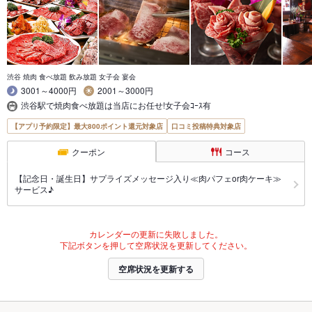
渋谷 焼肉 食べ放題 飲み放題 女子会 宴会
3001～4000円
2001～3000円
渋谷駅で焼肉食べ放題は当店にお任せ!女子会ｺｰｽ有
【アプリ予約限定】最大800ポイント還元対象店
口コミ投稿特典対象店
クーポン
コース
【記念日・誕生日】サプライズメッセージ入り≪肉パフェor肉ケーキ≫
サービス♪
カレンダーの更新に失敗しました。
下記ボタンを押して空席状況を更新してください。
空席状況を更新する