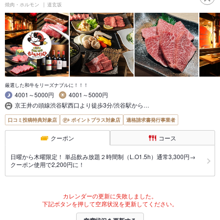
焼肉・ホルモン
道玄坂
厳選した和牛をリーズナブルに！！！
4001～5000円
4001～5000円
京王井の頭線渋谷駅西口より徒歩3分/渋谷駅から…
口コミ投稿特典対象店
ポイントプラス対象店
適格請求書発行事業者
クーポン
コース
日曜から木曜限定！ 単品飲み放題２時間制（L.O1.5h）通常3,300円→
クーポン使用で2,200円に！
カレンダーの更新に失敗しました。
下記ボタンを押して空席状況を更新してください。