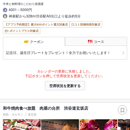
牛串と肉料理のこだわり居酒屋
4001～5000円
神泉駅から328m/渋谷駅A0出口より徒歩約5分
【アプリ予約限定】最大800ポイント還元対象店
口コミ投稿特典対象店
ポイントプラス対象店
クーポン
コース
記念日、誕生日プレートをプレゼント！全力でお祝いいたします！
カレンダーの更新に失敗しました。
下記ボタンを押して空席状況を更新してください。
空席状況を更新する
和牛焼肉食べ放題 肉屋の台所 渋谷道玄坂店
焼肉・ホルモン
道玄坂