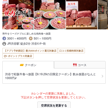
和牛をリーズナブルに楽しめる焼肉食べ放題
3001～4000円
501～1000円
JR渋谷駅 徒歩2分 渋谷ｾﾝﾀｰ街
【アプリ予約限定】最大800ポイント還元対象店
口コミ投稿特典対象店
ポイントプラス対象店
クーポン
コース
渋谷で松阪牛食べ放題【9.19.29の日限定クーポン】飲み放題がなんと
1000円♪
カレンダーの更新に失敗しました。
下記ボタンを押して空席状況を更新してください。
空席状況を更新する