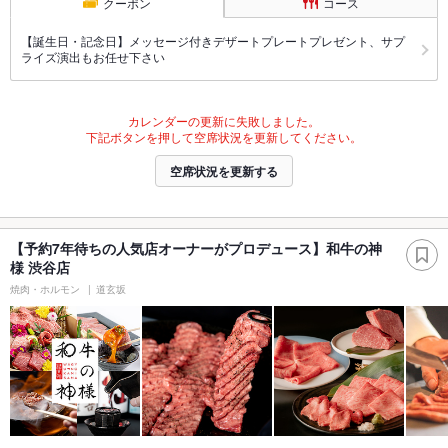
クーポン
コース
【誕生日・記念日】メッセージ付きデザートプレートプレゼント、サプ
ライズ演出もお任せ下さい
カレンダーの更新に失敗しました。
下記ボタンを押して空席状況を更新してください。
空席状況を更新する
【予約7年待ちの人気店オーナーがプロデュース】和牛の神
様 渋谷店
焼肉・ホルモン
道玄坂