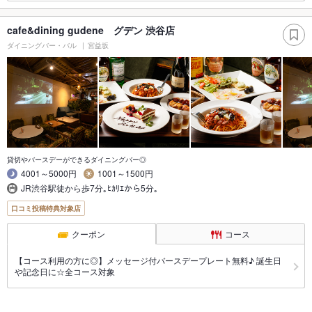
cafe&dining gudene グデン 渋谷店
ダイニングバー・バル
宮益坂
貸切やバースデーができるダイニングバー◎
4001～5000円
1001～1500円
JR渋谷駅徒から歩7分｡ﾋｶﾘｴから5分｡
口コミ投稿特典対象店
クーポン
コース
【コース利用の方に◎】メッセージ付バースデープレート無料♪ 誕生日
や記念日に☆全コース対象