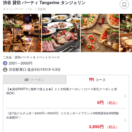
渋谷 貸切 パーティ Tangerine タンジェリン
ダイニングバー・バル
宮益坂
二次会・貸切パーティ & イベントスペース
2001～3000円
渋谷駅東口 徒歩3分/ﾋｶﾘｴから3分
クーポン
コース
【★貸切PARTYに無料で使える★】２１大特典クーポン！(コース割引クーポンと併
用OK)
0円
（税込）
《全7品ドルチェ付！4000円⇒3500円》☆スタンダードプラン☆3時間貸切&2時間飲
み放題付◇
3,850円
（税込）