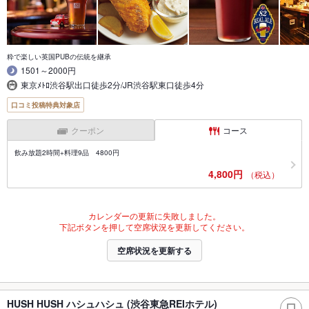
粋で楽しい英国PUBの伝統を継承
1501～2000円
東京ﾒﾄﾛ渋谷駅出口徒歩2分/JR渋谷駅東口徒歩4分
口コミ投稿特典対象店
クーポン
コース
飲み放題2時間+料理9品 4800円
4,800円
（税込）
カレンダーの更新に失敗しました。
下記ボタンを押して空席状況を更新してください。
空席状況を更新する
HUSH HUSH ハシュハシュ (渋谷東急REIホテル)