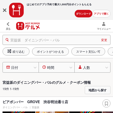
はじめてのアプリ予約で最大
1,000円分ポイントもらえる
ダウンロード
アプリで開く
戻る
マイメニュー
宮益坂 ダイニングバー・バル
変更
絞り込む
ポイントがつかえる
スマート支払い可
日付
時間
人数
宮益坂のダイニングバー・バルのグルメ・クーポン情報
19件 1-19件
地図から探す
ビアポンバー GROVE 渋谷明治通り店
ダイニングバー・バル
宮益坂