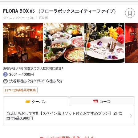
FLORA BOX 85 （フローラボックスエイティーファイブ）
ダイニングバー・バル
宮益坂
渋谷駅徒歩2分!宮益坂で少人数貸切に最適♪
3001～4000円
渋谷駅徒歩2分/ﾋｶﾘｴから徒歩5分
口コミ投稿特典対象店
クーポン
コース
当店いちおしです!! 【スペイン風リゾット付☆おすすめプラン】 2H飲
放付6品3,980円
カレンダーの更新に失敗しました。