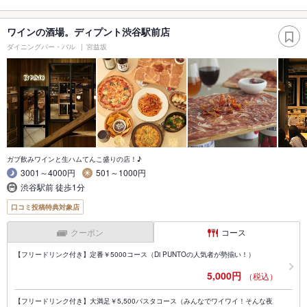
ワインの酒場。ディプント渋谷駅前店
ダイニングバー・バル
宮益坂
ガブ飲みワインと生ハムてんこ盛りの店！♪
3001～4000円
501～1000円
渋谷駅前 徒歩1分
口コミ投稿特典対象店
クーポン
コース
【フリードリンク付き】定番￥5000コース（Di PUNTOの人気者が勢揃い！）
5,000円
（税込）
【フリードリンク付き】大満足￥5,500パスタコース（みんなでワイワイ！そんな夜