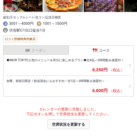
誕生日/カップルシート/合コン/記念日個室
3001～4000円
1001～1500円
渋谷駅C1出口徒歩1分
口コミ投稿特典対象店
クーポン
コース
◆M&W TOKYO人気のメニューを存分に楽しめるプラン◆全9品＜2時間飲み放題付＞
8,250円
（税込）
金曜、祝前日限定！歓送迎会にもおすすめ！全7品＜2時間飲み放題付＞
6,600円
（税込）
カレンダーの更新に失敗しました。
下記ボタンを押して空席状況を更新してください。
空席状況を更新する