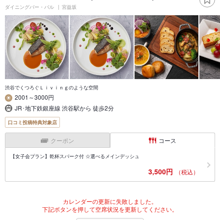
ダイニングバー・バル
宮益坂
渋谷でくつろぐＬｉｖｉｎｇのような空間
2001～3000円
JR･地下鉄銀座線 渋谷駅から 徒歩2分
口コミ投稿特典対象店
クーポン
コース
【女子会プラン】乾杯スパーク付 ☆選べるメインデッシュ
3,500円
（税込）
カレンダーの更新に失敗しました。
下記ボタンを押して空席状況を更新してください。