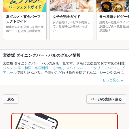
夏グルメ・宴会パーフ
女子会完全ガイド
食べ放題ナビゲー
ェクトガイド
女子会向けサービスが充実し
焼肉食べ放題やスイー
ているお得なお店がいっぱ
放題など食べ放題お店
幹事さんのお店探しを強力サ
い！
決定版！
ポート！お店探しの決定版！
宮益坂 ダイニングバー・バルのグルメ情報
宮益坂 ダイニングバー・バルのお店一覧です。さらに宮益坂でおすすめの料理
ジャンル
洋・和洋・各国料理・その他
、
スペインバル・イタリアンバール
、
ビ
アホール
で絞り込んだり、予算やこだわり条件を指定すれば、シーンや気分に
合ったお店がサクサク探せます。ホットペッパーグルメなら、お得なクーポン
もっと見る
はもちろん、こだわりメニュー
生ハム
、
アヒージョ
、
ローストビーフ
や季節の
おすすめ料理など、お店の最新情報をご紹介しているので安心！24時間使える
簡単便利なネット予約が使えるお店も拡大中です。友達どうしの飲み会にも、
会社の宴会にも、デートやパーティーにもお得に便利にホットペッパーグルメ
戻る
ページの先頭へ戻る
をご利用ください。