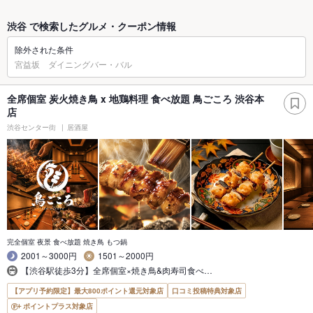
渋谷 で検索したグルメ・クーポン情報
除外された条件
宮益坂 ダイニングバー・バル
全席個室 炭火焼き鳥 x 地鶏料理 食べ放題 鳥ごころ 渋谷本
店
渋谷センター街
居酒屋
完全個室 夜景 食べ放題 焼き鳥 もつ鍋
2001～3000円
1501～2000円
【渋谷駅徒歩3分】全席個室×焼き鳥&肉寿司食べ…
【アプリ予約限定】最大800ポイント還元対象店
口コミ投稿特典対象店
ポイントプラス対象店