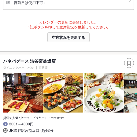
曜、祝前日は使用不可）
カレンダーの更新に失敗しました。
下記ボタンを押して空席状況を更新してください。
空席状況を更新する
バネバグース 渋谷宮益坂店
ダイニングバー・バル
宮益坂
貸切で人気<ダーツ・ビリヤード・カラオケ>
3001～4000円
JR渋谷駅宮益坂口 徒歩3分