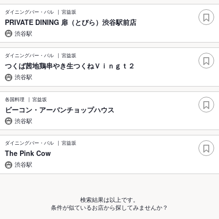
ダイニングバー・バル
宮益坂
PRIVATE DINING 扉（とびら）渋谷駅前店
渋谷駅
ダイニングバー・バル
宮益坂
つくば茜地鶏串やき生つくねＶｉｎｇｔ２
渋谷駅
各国料理
宮益坂
ビーコン・アーバンチョップハウス
渋谷駅
ダイニングバー・バル
宮益坂
The Pink Cow
渋谷駅
検索結果は以上です。
条件が似ているお店から探してみませんか？