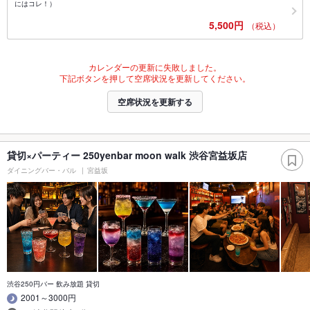
にはコレ！）
5,500円
（税込）
カレンダーの更新に失敗しました。
下記ボタンを押して空席状況を更新してください。
空席状況を更新する
貸切×パーティー 250yenbar moon walk 渋谷宮益坂店
ダイニングバー・バル
宮益坂
渋谷250円バー 飲み放題 貸切
2001～3000円