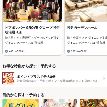
ビアポンバー GROVE グローブ 渋谷
渋谷ガーデンホール
明治通り店
渋谷駅すぐ！喫煙可・ダーツのアソビ場♪
渋谷全席ソファ-ダイニング&
ダイニングバー・バル/宮益坂
ダイニングバー・バル/道玄坂
4001～5000円
3001～4000円
お得な特集から探す・予約する
ポイントプラスで最大8倍
対象日時のネット予約でポイントが最大8倍たまるお店はこちら！
目的から探す・予約する