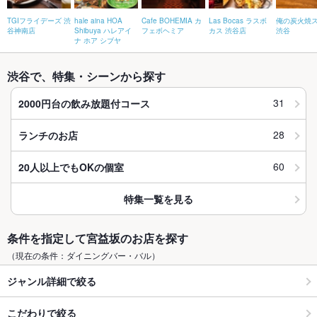
TGIフライデーズ 渋
hale aina HOA
Cafe BOHEMIA カ
Las Bocas ラスボ
俺の炭火焼
谷神南店
Shibuya ハレアイ
フェボヘミア
カス 渋谷店
渋谷
ナ ホア シブヤ
渋谷で、特集・シーンから探す
31
2000円台の飲み放題付コース
28
ランチのお店
60
20人以上でもOKの個室
特集一覧を見る
条件を指定して宮益坂のお店を探す
（現在の条件：ダイニングバー・バル）
ジャンル詳細で絞る
こだわりで絞る