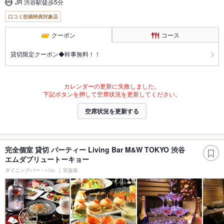
JR 渋谷駅徒歩5分
口コミ投稿特典対象店
クーポン
コース
貸切限定クーポン◆幹事無料！！
カレンダーの更新に失敗しました。
下記ボタンを押して空席状況を更新してください。
空席状況を更新する
完全個室 貸切 パーティー Living Bar M&W TOKYO 渋谷
エムダブリュートーキョー
ダイニングバー・バル
宮益坂