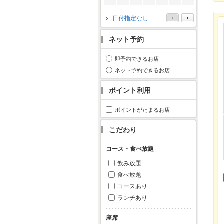
2026年10月
日付指定なし
月
火
水
木
金
土
日
ネット予約
1
2
3
4
5
6
7
8
9
10
11
即予約できるお店
12
13
14
15
16
17
18
ネット予約できるお店
19
20
21
22
23
24
25
ポイント利用
26
27
28
29
30
31
ポイントがたまるお店
こだわり
コース・食べ放題
飲み放題
食べ放題
コースあり
ランチあり
座席