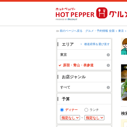
前のページへ戻る
グルメ・予約情報 全国
東京
エリア
都道府県を選び直す
東京
原宿・青山・表参道
お店ジャンル
すべて
予算
ディナー
ランチ
検
～