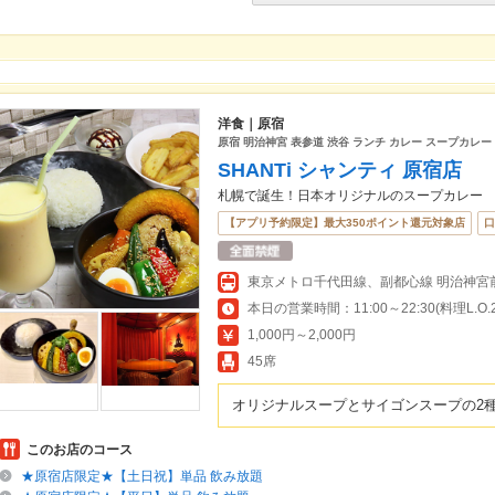
洋食｜原宿
原宿 明治神宮 表参道 渋谷 ランチ カレー スープカレー
SHANTi シャンティ 原宿店
札幌で誕生！日本オリジナルのスープカレー
【アプリ予約限定】最大350ポイント還元対象店
口
本日の営業時間：11:00～22:30(料理L.O.22
1,000円～2,000円
45席
オリジナルスープとサイゴンスープの2
このお店のコース
★原宿店限定★【土日祝】単品 飲み放題