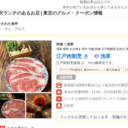
検索結果は以上です。
条件が似ているお店から探してみませんか
沢ランチのあるお店 | 東京のグルメ・クーポン情報
外された条件
宿・青山・表参道
和食｜浅草
浅草 築地 すき焼き 和牛 牛鍋 和食 江戸前割烹 記念日 
江戸肉割烹 さゝや 浅草
江戸肉割烹築地 さゝやの継承店です。
【アプリ予約限定】最大800ポイント還元対象店
口
銀座線 浅草駅6番出口より徒歩約2分/都
本日の営業時間：11:00～22:00(料理L.O.21
ランチ 2,000円~3,000円 ディナー 5,000
100席
ランチから営業しております。究極のす