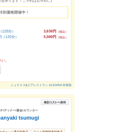
ご宴会承ります！ご予約はお早めに)
特別価格開催中！
120分）
3,630円
（税込）
円（120分）
5,500円
（税込）
さい。
シュラスコ&ビアレストラン ALEGRIA 外苑前
ンチ/ディナー/宴会/カウンター
yaki tsumugi
00ポイント還元対象店
口コミ投稿特典対象店