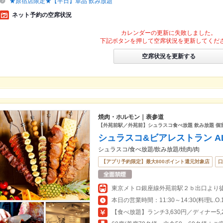
★原宿店限定★【平日】単品 飲み放題
ネット予約の空席状況
カレンダーの更新に失敗しました。
下記ボタンを押して空席状況を更新してくだ
空席状況を更新する
焼肉・ホルモン｜表参道
【外苑前駅／外苑前】シュラスコ食べ放題 飲み放題 個室
シュラスコ&ビアレストラン AL
シュラスコ/食べ放題/飲み放題/焼肉/肉
【アプリ予約限定】最大800ポイント還元対象店
口
東京メトロ銀座線外苑前駅２ｂ出口より徒
【食べ放題】ランチ3,630円／ディナー5,