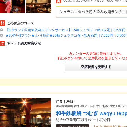
60席(着席70名様・立食50～60名様☆
シュラスコ食べ放題＆飲み放題ランチ！
このお店のコース
【8月ランチ限定★乾杯ドリンクサービス】15種シュラスコ食べ放題｜3,630円（
★8月特別プラン★土-月限定★20種シュラスコ食べ飲み放題｜7,315円→5,500
ネット予約の空席状況
カレンダーの更新に失敗しました。
下記ボタンを押して空席状況を更新してくだ
空席状況を更新する
洋食｜原宿
明治神宮前/原宿/和牛/デート/記念日/お祝い/女子会/ラ
和牛鉄板焼 つむぎ wagyu teppan
明治神宮前/原宿/和牛/デート/記念日
【アプリ予約限定】最大8