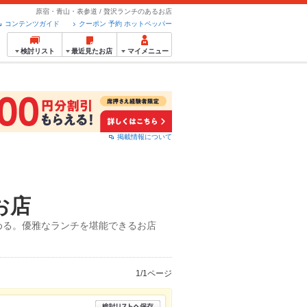
原宿・青山・表参道 / 贅沢ランチのあるお店
コンテンツガイド
クーポン 予約 ホットペッパー
検討リスト
最近見たお店
マイメニュー
掲載情報について
お店
める。優雅なランチを堪能できるお店
1/1ページ