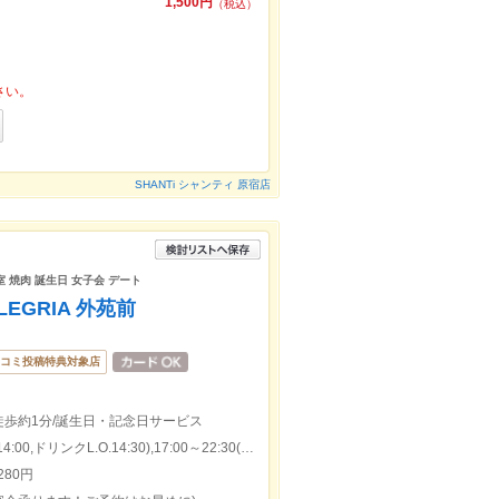
1,500円
（税込）
さい。
SHANTi シャンティ 原宿店
 焼肉 誕生日 女子会 デート
EGRIA 外苑前
コミ投稿特典対象店
歩約1分/誕生日・記念日サービス
本日の営業時間：11:30～14:30(料理L.O.14:00,ドリンクL.O.14:30),17:00～22:30(料理L.O.22:00,ドリンクL.O.22:00)
280円