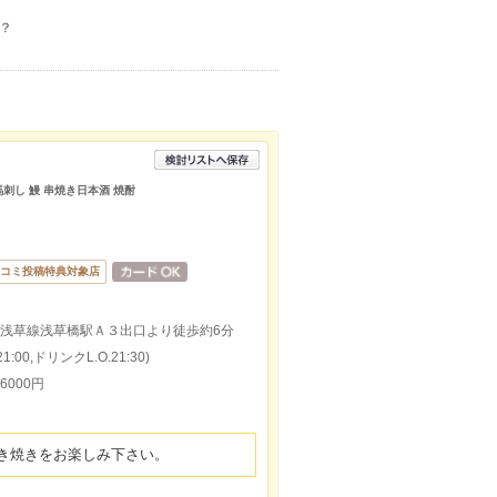
？
馬刺し 鰻 串焼き日本酒 焼酎
コミ投稿特典対象店
営浅草線浅草橋駅Ａ３出口より徒歩約6分
:00,ドリンクL.O.21:30)
~6000円
き焼きをお楽しみ下さい。