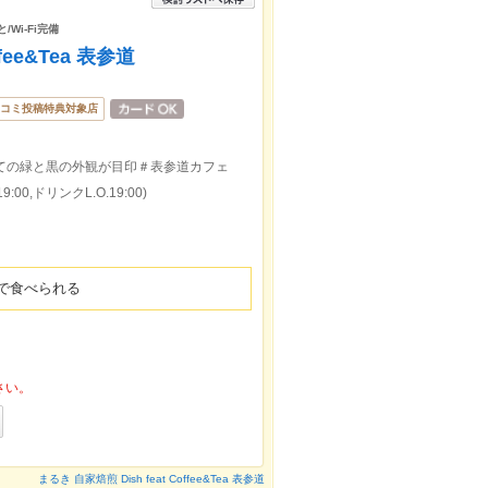
Wi-Fi完備
fee&Tea 表参道
コミ投稿特典対象店
ての緑と黒の外観が目印＃表参道カフェ
:00,ドリンクL.O.19:00)
で食べられる
さい。
まるき 自家焙煎 Dish feat Coffee&Tea 表参道