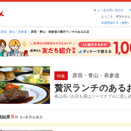
よくある問い合わせ
ようこそ、
さん
ゲスト
会員登録する（無料）
原宿・青山・表参道
原宿・青山・表参道の贅沢ランチのあるお店
原宿・青山・表参道
特集
贅沢ランチのある
夜は高いお店も昼はリーズナブルに楽し
5
索結果
件
1～5
件を表示