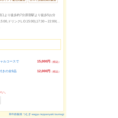
口より徒歩約7分原宿駅より徒歩5お分
本日の営業時間：11:30～15:30(料理L.O.15:00,ドリンクL.O.15:00),17:30～22:00(料理L.O.21:00,ドリンクL.O.21:30)
～
ペシャルコースで
15,000円
（税込）
ト付きの全9品
12,000円
（税込）
さい。
和牛鉄板焼 つむぎ wagyu teppanyaki tsumugi