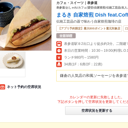
カフェ・スイーツ｜表参道
表参道/おしゃれ/カフェ/貸切/自家焙煎/伝統工芸品/友人と/
まるき 自家焙煎 Dish feat.Cof
伝統工芸品の器で味わう自家焙煎珈琲の店
【アプリ予約限定】最大800ポイント還元対象店
口
表参道駅Ｂ2出口より徒歩約3分。二階建
本日の営業時間：10:30～19:00(料理L.O.19
ランチ980円～1580円
34席(1F：6席/2F：22席)
鎌倉の人気店の和風ソーセージを表参道
ネット予約の空席状況
カレンダーの更新に失敗しました。
下記ボタンを押して空席状況を更新してくだ
空席状況を更新する