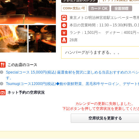
COIN+支払い可
東京メトロ明治神宮前駅エレベーター専用
ランチ：1,501円～ ディナー：4001円
28席
ハンバーグがうますぎる。。。
このお店のコース
Specialコース 15,000円(税込) 厳選食材を贅沢に楽しめる当店おすすめのス
す。
Tsumugiコース12000円(税込)◆鮑や新鮮野菜、黒毛和牛サーロイン、デザー
ネット予約の空席状況
カレンダーの更新に失敗しました。
下記ボタンを押して空席状況を更新してくだ
空席状況を更新する