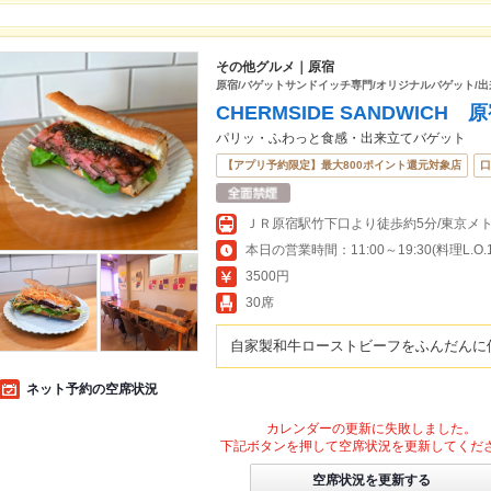
その他グルメ｜原宿
原宿/バゲットサンドイッチ専門/オリジナルバゲット/
CHERMSIDE SANDWICH 
パリッ・ふわっと食感・出来立てバゲット
【アプリ予約限定】最大800ポイント還元対象店
口
本日の営業時間：11:00～19:30(料理L.O.19
3500円
30席
自家製和牛ローストビーフをふんだんに
ネット予約の空席状況
カレンダーの更新に失敗しました。
下記ボタンを押して空席状況を更新してくだ
空席状況を更新する