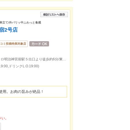
出来立て/外パリッ中ふわっと食感
原宿2号店
コミ投稿特典対象店
ＪＲ原宿駅竹下口より徒歩約5分/東京メトロ明治神宮前駅５出口より徒歩約6分/東京メトロ表参道駅Ａ２出口より徒歩約15分
:00,ドリンクL.O.19:00)
使用。お肉の旨みが絶品！
さい。