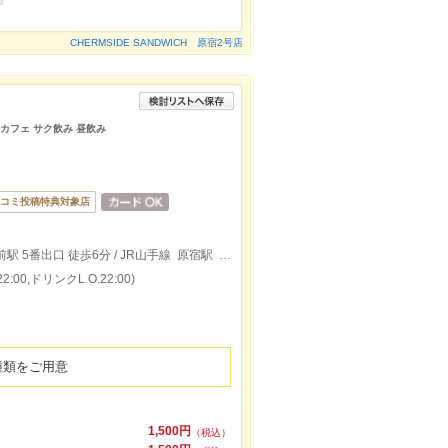
CHERMSIDE SANDWICH 原宿2号店
 カフェ サク飲み 昼飲み
コミ投稿特典対象店
東京メトロ千代田線、副都心線 明治神宮前駅 5番出口 徒歩6分 / JR山手線 原宿駅 竹下口 徒歩8分
:00,ドリンクL.O.22:00)
種類をご用意
1,500円
（税込）