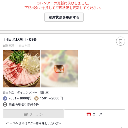
カレンダーの更新に失敗しました。
下記ボタンを押して空席状況を更新してください。
空席状況を更新する
THE △IXVIII ~098~
創作料理
自由が丘
自由が丘 ダイニングバー 隠れ家
7001～8000円
1501～2000円
自由が丘駅 徒歩4分
クーポン
コース
-コース0- まずはアグー豚を味わいたい方へ