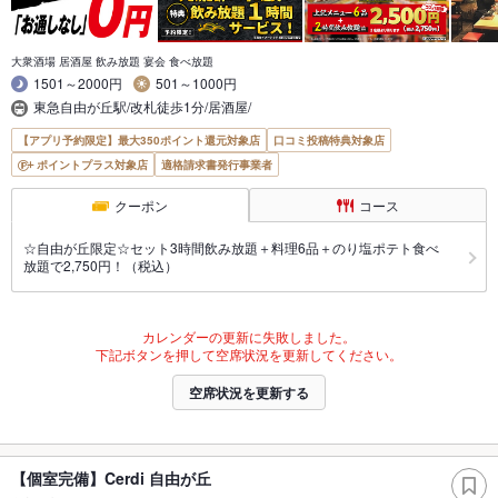
大衆酒場 居酒屋 飲み放題 宴会 食べ放題
1501～2000円
501～1000円
東急自由が丘駅/改札徒歩1分/居酒屋/
【アプリ予約限定】最大350ポイント還元対象店
口コミ投稿特典対象店
ポイントプラス対象店
適格請求書発行事業者
クーポン
コース
☆自由が丘限定☆セット3時間飲み放題＋料理6品＋のり塩ポテト食べ
放題で2,750円！（税込）
カレンダーの更新に失敗しました。
下記ボタンを押して空席状況を更新してください。
空席状況を更新する
【個室完備】Cerdi 自由が丘