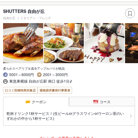
SHUTTERS 自由が丘
自由が丘
イタリアン・フレンチ
柔らかスペアリブ＆温冷アップルパイが絶品
5001～6000円
2001～3000円
東急東横線 自由が丘駅 南口 徒歩1分♪
口コミ投稿特典対象店
適格請求書発行事業者
クーポン
コース
乾杯ドリンク1杯サービス！(生ビールorグラスワインorウーロン茶のい
ずれかの中から1杯サービス)
カレンダーの更新に失敗しました。