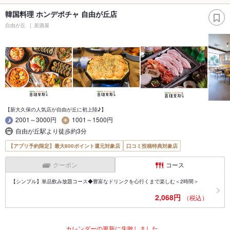
韓国料理 ホンデポチャ 自由が丘店
自由が丘
居酒屋
【新大久保の人気店が自由が丘に初上陸♪】
2001～3000円
1001～1500円
自由が丘駅より徒歩約3分
【アプリ予約限定】最大800ポイント還元対象店
口コミ投稿特典対象店
クーポン
コース
【シンプル】単品飲み放題コース◆豊富なドリンクを心行くまで楽しむ＜2時間＞
2,068円
（税込）
カレンダーの更新に失敗しました。