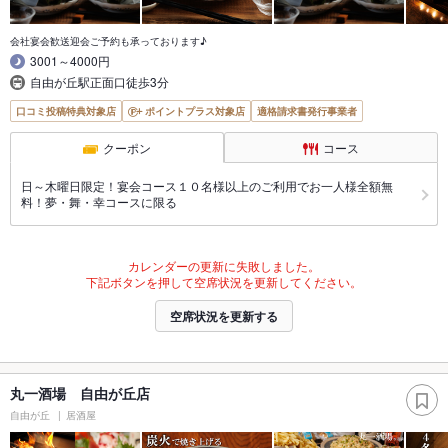
会社宴会歓送迎会ご予約も承っております♪
3001～4000円
自由が丘駅正面口徒歩3分
口コミ投稿特典対象店
ポイントプラス対象店
適格請求書発行事業者
クーポン
コース
日～木曜日限定！宴会コース１０名様以上のご利用でお一人様全額無
料！夢・舞・幸コースに限る
カレンダーの更新に失敗しました。
下記ボタンを押して空席状況を更新してください。
空席状況を更新する
丸一酒場 自由が丘店
自由が丘
居酒屋