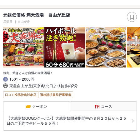
元祖低価格 満天酒場 自由が丘店
居酒屋
自由が丘
焼鳥・焼きとんが自慢の大衆酒場！
1501～2000円
東急自由が丘(東京)駅北口より徒歩約2分
口コミ投稿特典対象店
適格請求書発行事業者
クーポン
コース
【大感謝祭GOGOクーポン】大感謝祭開催期間中の８月２０日から２５
日のご予約で生ビール５５円！