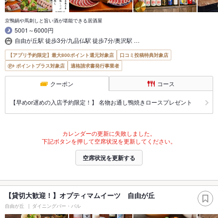
京鴨鍋や馬刺しと旨い酒が堪能できる居酒屋
5001～6000円
自由が丘駅 徒歩3分/九品仏駅 徒歩7分/奥沢駅 …
【アプリ予約限定】最大800ポイント還元対象店
口コミ投稿特典対象店
ポイントプラス対象店
適格請求書発行事業者
クーポン
コース
【早めor遅めの入店予約限定！】 名物お通し鴨焼きロースプレゼント
カレンダーの更新に失敗しました。
下記ボタンを押して空席状況を更新してください。
空席状況を更新する
【貸切大歓迎！】オプティマムイーツ 自由が丘
自由が丘
ダイニングバー・バル