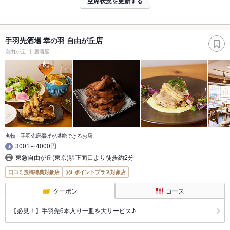
空席状況を更新する
手羽先酒場 幸の羽 自由が丘店
自由が丘
居酒屋
名物・手羽先唐揚げが堪能できるお店
3001～4000円
東急自由が丘(東京)駅正面口より徒歩約2分
口コミ投稿特典対象店
ポイントプラス対象店
クーポン
コース
【必見！】手羽先6本入り一皿を大サービス♪