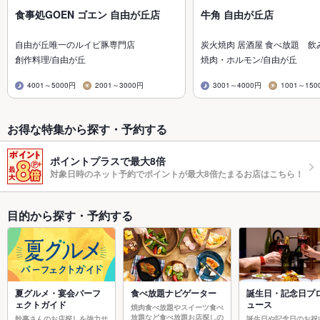
食事処GOEN ゴエン 自由が丘店
牛角 自由が丘店
自由が丘唯一のルイビ豚専門店
炭火焼肉 居酒屋 食べ放題 飲
創作料理/自由が丘
焼肉・ホルモン/自由が丘
4001～5000円
2001～3000円
3001～4000円
1001～150
お得な特集から探す・予約する
ポイントプラスで最大8倍
対象日時のネット予約でポイントが最大8倍たまるお店はこちら！
目的から探す・予約する
夏グルメ・宴会パーフ
食べ放題ナビゲーター
誕生日・記念日プ
ェクトガイド
ュース
焼肉食べ放題やスイーツ食べ
放題など食べ放題お店探しの
幹事さんのお店探しを強力サ
誕生日や記念日のお祝