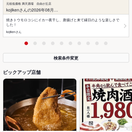
元祖低価格 満天酒場 自由が丘店
kojikenさんの2026年08月…
焼きトウモロコシにイカ一夜干し、唐揚げと来て縁日のような楽しさで
した！
kojikenさん
検索条件変更
ピックアップ店舗