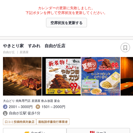
カレンダーの更新に失敗しました。
下記ボタンを押して空席状況を更新してください。
空席状況を更新する
やきとり家 すみれ 自由が丘店
自由が丘
居酒屋
大山どり 焼鳥専門店 居酒屋 飲み放題 宴会
2001～3000円
1501～2000円
自由が丘駅 徒歩1分
口コミ投稿特典対象店
適格請求書発行事業者
クーポン
コース