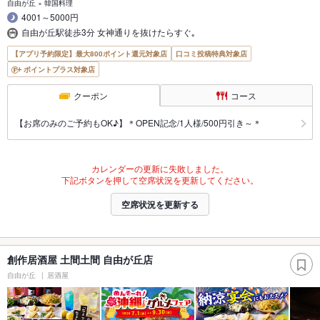
自由が丘 × 韓国料理
4001～5000円
自由が丘駅徒歩3分 女神通りを抜けたらすぐ｡
【アプリ予約限定】最大800ポイント還元対象店
口コミ投稿特典対象店
ポイントプラス対象店
クーポン
コース
【お席のみのご予約もOK♪】＊OPEN記念/1人様/500円引き～＊
カレンダーの更新に失敗しました。
下記ボタンを押して空席状況を更新してください。
空席状況を更新する
創作居酒屋 土間土間 自由が丘店
自由が丘
居酒屋