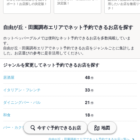
決定版！
ポート！お店探しの決定版！
用したいお店を徹底リ
チ！
自由が丘・田園調布エリアでネット予約できるお店を探す
ホットペッパーグルメでは便利なネット予約できるお店を多数掲載していま
す。
自由が丘・田園調布エリアでネット予約できるお店をジャンルごとに集計しま
した。お店選びの参考に是非活用してください。
ジャンルを変更してネット予約できるお店を探す
48
居酒屋
件
33
イタリアン・フレンチ
件
21
ダイニングバー・バル
件
18
和食
件
14
今すぐ予約できるお店
地図
バー・カクテル
件
自由が丘・田園調布エリアでネット予約できるお店一覧へ