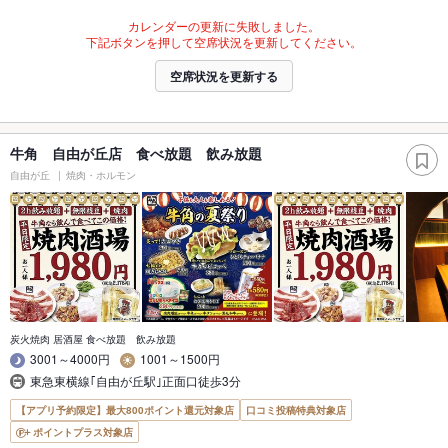
カレンダーの更新に失敗しました。
下記ボタンを押して空席状況を更新してください。
空席状況を更新する
牛角 自由が丘店 食べ放題 飲み放題
自由が丘
焼肉・ホルモン
炭火焼肉 居酒屋 食べ放題 飲み放題
3001～4000円
1001～1500円
東急東横線｢自由が丘駅｣正面口徒歩3分
【アプリ予約限定】最大800ポイント還元対象店
口コミ投稿特典対象店
ポイントプラス対象店