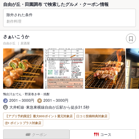
自由が丘・田園調布 で検索したグルメ・クーポン情報
除外された条件
創作料理
さぁいこうか
自由が丘
居酒屋
鴨出汁おでん・野菜巻き串・焼酎
2001～3000円
2001～3000円
大井町線･東急東横線自由が丘駅から徒歩31.5秒
【アプリ予約限定】最大800ポイント還元対象店
口コミ投稿特典対象店
ポイントプラス対象店
クーポン
コース