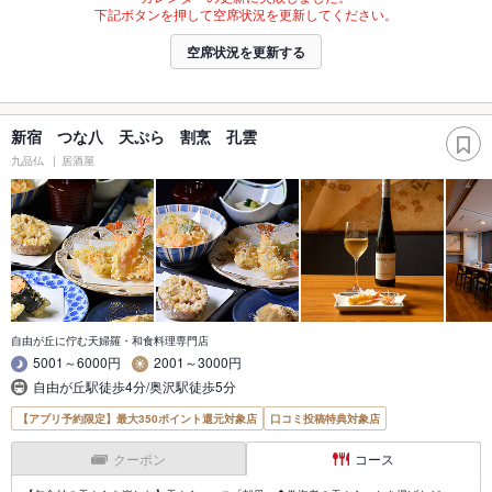
下記ボタンを押して空席状況を更新してください。
空席状況を更新する
新宿 つな八 天ぷら 割烹 孔雲
九品仏
居酒屋
自由が丘に佇む天婦羅・和食料理専門店
5001～6000円
2001～3000円
自由が丘駅徒歩4分/奥沢駅徒歩5分
【アプリ予約限定】最大350ポイント還元対象店
口コミ投稿特典対象店
クーポン
コース