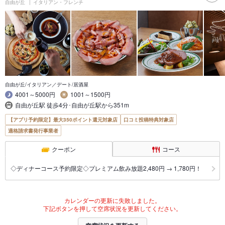
自由が丘
イタリアン・フレンチ
自由が丘/イタリアン／デート/居酒屋
4001～5000円
1001～1500円
自由が丘駅 徒歩4分･自由が丘駅から351m
【アプリ予約限定】最大350ポイント還元対象店
口コミ投稿特典対象店
適格請求書発行事業者
クーポン
コース
◇ディナーコース予約限定◇プレミアム飲み放題2,480円 → 1,780円！
カレンダーの更新に失敗しました。
下記ボタンを押して空席状況を更新してください。