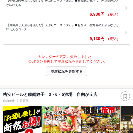
【旬食材の天ぷらを楽しむ】天ぷらコース「朝凪」◆巻海老の天ぷら、かき揚げなど
が味わえる
6,930円
（税込）
【お刺身と天ぷらを楽しむ】天ぷらコース「夕凪」◆お造り、巻海老の天ぷらなどが
味わえるコース
9,130円
（税込）
カレンダーの更新に失敗しました。
下記ボタンを押して空席状況を更新してください。
空席状況を更新する
格安ビールと鉄鍋餃子 3・6・5酒場 自由が丘店
自由が丘
居酒屋