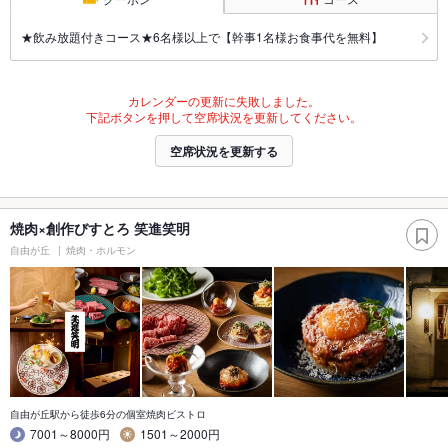
★飲み放題付きコース★6名様以上で【幹事1名様お食事代を無料】
カレンダーの更新に失敗しました。
下記ボタンを押して空席状況を更新してください。
空席状況を更新する
焼肉×創作びすとろ 笑進笑明
自由が丘
焼肉・ホルモン
自由が丘駅から徒歩6分の個室焼肉ビストロ
7001～8000円
1501～2000円