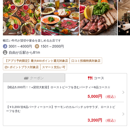
幅広い年代が貸切や宴会を楽しめるお店です
3001～4000円
1501～2000円
自由が丘駅から81m
【アプリ予約限定】最大800ポイント還元対象店
口コミ投稿特典対象店
ポイントプラス対象店
スマート支払い可
クーポン
コース
【税込5,000円！！※貸切大歓迎】ローストビーフを含むパーティー8品コース☆
5,000円
（税込）
【￥3,200/全8品パーティーコース】サーモンのカルパッチョやサラダ、ローストビ
ーフを含む
3,200円
（税込）