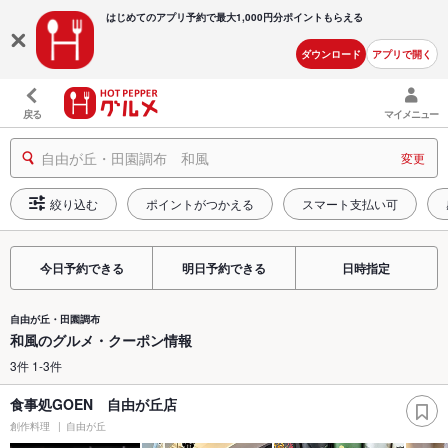
はじめてのアプリ予約で最大
1,000円分ポイントもらえる
ダウンロード
アプリで開く
戻る
マイメニュー
自由が丘・田園調布 和風
変更
絞り込む
ポイントがつかえる
スマート支払い可
今日予約できる
明日予約できる
日時指定
自由が丘・田園調布
和風のグルメ・クーポン情報
3件 1-3件
食事処GOEN 自由が丘店
創作料理
自由が丘