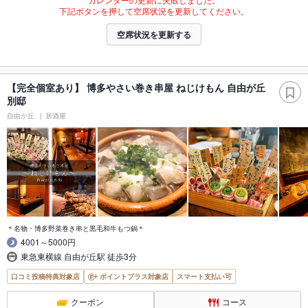
下記ボタンを押して空席状況を更新してください。
空席状況を更新する
【完全個室あり】 博多やさい巻き串屋 ねじけもん 自由が丘
別邸
自由が丘
居酒屋
＊名物・博多野菜巻き串と黒毛和牛もつ鍋＊
4001～5000円
東急東横線 自由が丘駅 徒歩3分
口コミ投稿特典対象店
ポイントプラス対象店
スマート支払い可
クーポン
コース