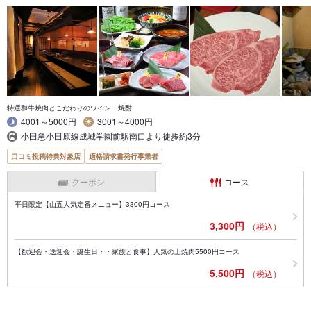
特選和牛焼肉とこだわりのワイン・焼酎
4001～5000円
3001～4000円
小田急小田原線成城学園前駅南口より徒歩約3分
口コミ投稿特典対象店
適格請求書発行事業者
クーポン
コース
平日限定【山五人気定番メニュー】3300円コース
3,300円
（税込）
【歓迎会・送迎会・誕生日・・家族と食事】人気の上焼肉5500円コース
5,500円
（税込）