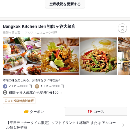
空席状況を更新する
Bangkok Kitchen Deli 祖師ヶ谷大蔵店
祖師ヶ谷大蔵
アジア・エスニック料理
本場の味を楽しめる、お洒落なタイ料理店♪
2001～3000円
1001～1500円
祖師ヶ谷大蔵駅から徒歩1分150m
口コミ投稿特典対象店
クーポン
コース
【平日ディナータイム限定】ソフトドリンク１杯無料 または アルコー
ル類１杯半額