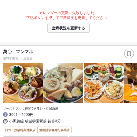
カレンダーの更新に失敗しました。
下記ボタンを押して空席状況を更新してください。
空席状況を更新する
萬〇 マンマル
成城学園前
居酒屋
リーズナブルに満喫できるレトロ居酒屋
3001～4000円
小田急線 成城学園駅前 徒歩3分
口コミ投稿特典対象店
適格請求書発行事業者