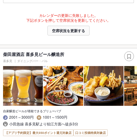
カレンダーの更新に失敗しました。
下記ボタンを押して空席状況を更新してください。
空席状況を更新する
柴田屋酒店 喜多見ビール醸造所
喜多見
ダイニングバー・バル
自家醸造ビールが堪能できるブリューパブ
2001～3000円
1001～1500円
小田急線 喜多見駅より狛江方面へ徒歩3分
【アプリ予約限定】最大350ポイント還元対象店
口コミ投稿特典対象店