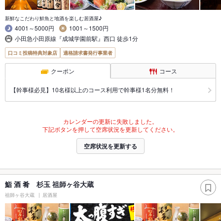
新鮮なこだわり鮮魚と地酒を楽しむ居酒屋♪
4001～5000円
1001～1500円
小田急小田原線『成城学園前駅』西口 徒歩1分
口コミ投稿特典対象店
適格請求書発行事業者
クーポン
コース
【幹事様必見】10名様以上のコース利用で幹事様1名分無料！
カレンダーの更新に失敗しました。
下記ボタンを押して空席状況を更新してください。
空席状況を更新する
鮨 酒 肴 杉玉 祖師ヶ谷大蔵
祖師ヶ谷大蔵
居酒屋