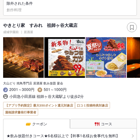
除外された条件
創作料理
やきとり家 すみれ 祖師ヶ谷大蔵店
成城学園前
居酒屋
大山どり 焼鳥専門店 居酒屋 飲み放題 宴会
2001～3000円
501～1000円
小田急小田原線 祖師ヶ谷大蔵駅より徒歩2分
【アプリ予約限定】最大350ポイント還元対象店
口コミ投稿特典対象店
適格請求書発行事業者
クーポン
コース
★飲み放題付きコース★6名様以上で【幹事1名様お食事代を無料】