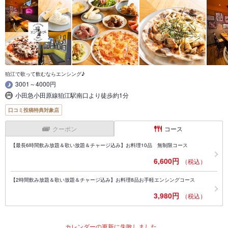
狛江で歌って飲むならエンシング♪
3001～4000円
小田急小田原線狛江駅南口より徒歩約1分
口コミ投稿特典対象店
クーポン
コース
【最長6時間飲み放題＆歌い放題＆チャージ込み】お料理10品 無制限コース
6,600円
（税込）
【2時間飲み放題＆歌い放題＆チャージ込み】お料理8品お手軽エンシングコース
3,980円
（税込）
カレンダーの更新に失敗しました。