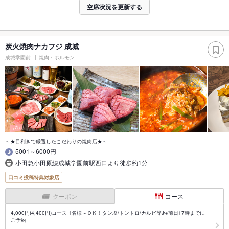
空席状況を更新する
炭火焼肉ナカフジ 成城
成城学園前
焼肉・ホルモン
～★目利きで厳選したこだわりの焼肉店★～
5001～6000円
小田急小田原線成城学園前駅西口より徒歩約1分
口コミ投稿特典対象店
クーポン
コース
4,000円(4,400円)コース 1名様～ＯＫ！タン塩/トントロ/カルビ等♪※前日17時までに
ご予約