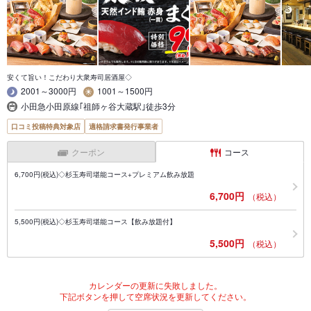
安くて旨い！こだわり大衆寿司居酒屋◇
2001～3000円
1001～1500円
小田急小田原線｢祖師ヶ谷大蔵駅｣徒歩3分
口コミ投稿特典対象店
適格請求書発行事業者
クーポン
コース
6,700円(税込)◇杉玉寿司堪能コース+プレミアム飲み放題
6,700円
（税込）
5,500円(税込)◇杉玉寿司堪能コース【飲み放題付】
5,500円
（税込）
カレンダーの更新に失敗しました。
下記ボタンを押して空席状況を更新してください。