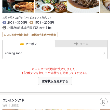
お店で焼き上げたパンをビュッフェ形式で！
2001～3000円
1501～2000円
小田急線｢成城学園前駅｣から54m
口コミ投稿特典対象店
適格請求書発行事業者
クーポン
コース
coming soon
カレンダーの更新に失敗しました。
下記ボタンを押して空席状況を更新してください。
空席状況を更新する
エン♯シング♭
狛江
居酒屋