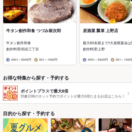
牛タン創作和食 つづみ留次郎
居酒屋 瓢箪 上野店
牛タン創作和食
最大60名様まで!!大規模宴会
創作料理/四谷三丁目
創作料理/上野
4001～5000円
501～1000円
4001～5000円
501～100
お得な特集から探す・予約する
ポイントプラスで最大8倍
対象日時のネット予約でポイントが最大8倍たまるお店はこちら！
目的から探す・予約する