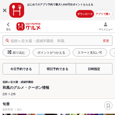
はじめてのアプリ予約で最大
1,000円分ポイントもらえる
ダウンロード
アプリで開く
戻る
マイメニュー
祖師ヶ谷大蔵・成城学園前 和風
変更
絞り込む
ポイントがつかえる
スマート支払い可
今日予約できる
明日予約できる
日時指定
祖師ヶ谷大蔵・成城学園前
和風のグルメ・クーポン情報
2件 1-2件
旬香
創作料理
狛江