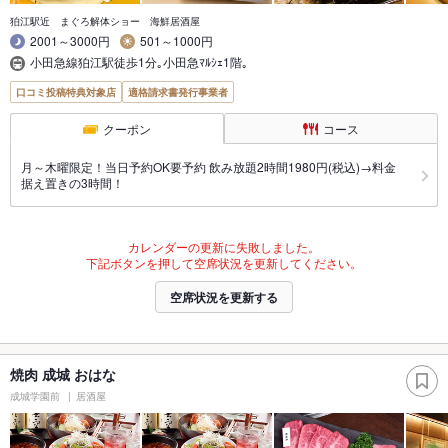
狛江駅近 まぐろ解体ショー 海鮮居酒屋
2001～3000円
501～1000円
小田急線狛江駅徒歩1分｡小田急ﾏﾙｼｪ1階｡
口コミ投稿特典対象店
適格請求書発行事業者
クーポン
コース
月～木曜限定！当日予約OK要予約 飲み放題2時間1980円(税込)→料金
据え置きの3時間！
カレンダーの更新に失敗しました。
下記ボタンを押して空席状況を更新してください。
空席状況を更新する
焼肉 成城 おはな
成城学園前
居酒屋