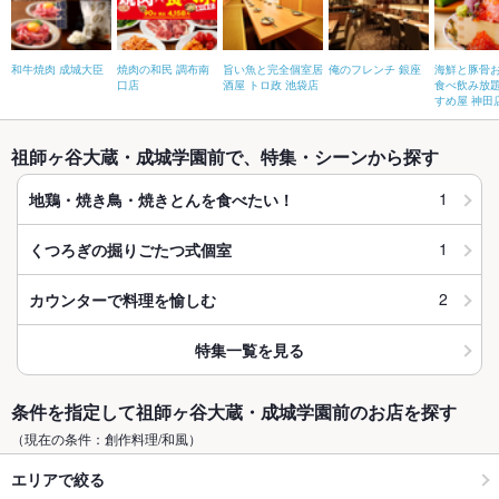
和牛焼肉 成城大臣
焼肉の和民 調布南
旨い魚と完全個室居
俺のフレンチ 銀座
海鮮と豚骨
口店
酒屋 トロ政 池袋店
食べ飲み放題
すめ屋 神田
祖師ヶ谷大蔵・成城学園前で、特集・シーンから探す
1
地鶏・焼き鳥・焼きとんを食べたい！
1
くつろぎの掘りごたつ式個室
2
カウンターで料理を愉しむ
特集一覧を見る
条件を指定して祖師ヶ谷大蔵・成城学園前のお店を探す
（現在の条件：創作料理/和風）
エリアで絞る