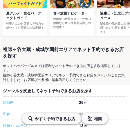
夏グルメ・宴会パーフ
食べ放題ナビゲーター
誕生日・記念日プ
ェクトガイド
ュース
焼肉食べ放題やスイーツ食べ
放題など食べ放題お店探しの
幹事さんのお店探しを強力サ
誕生日や記念日のお祝
決定版！
ポート！お店探しの決定版！
用したいお店を徹底リ
チ！
祖師ヶ谷大蔵・成城学園前エリアでネット予約できるお店
を探す
ホットペッパーグルメでは便利なネット予約できるお店を多数掲載していま
す。
祖師ヶ谷大蔵・成城学園前エリアでネット予約できるお店をジャンルごとに集
計しました。お店選びの参考に是非活用してください。
ジャンルを変更してネット予約できるお店を探す
26
居酒屋
件
13
和食
件
今すぐ予約できるお店
地図
13
焼肉・ホルモン
件