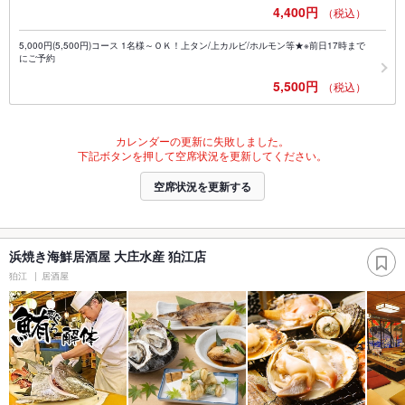
4,400円
（税込）
5,000円(5,500円)コース 1名様～ＯＫ！上タン/上カルビ/ホルモン等★※前日17時まで
にご予約
5,500円
（税込）
カレンダーの更新に失敗しました。
下記ボタンを押して空席状況を更新してください。
空席状況を更新する
浜焼き海鮮居酒屋 大庄水産 狛江店
狛江
居酒屋