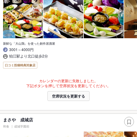
新鮮な「大山鶏」を使った創作居酒屋
3001～4000円
狛江駅より北口徒歩2分
口コミ投稿特典対象店
カレンダーの更新に失敗しました。
下記ボタンを押して空席状況を更新してください。
空席状況を更新する
まさや 成城店
和食
成城学園前