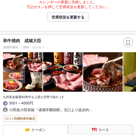
カレンダーの更新に失敗しました。
下記ボタンを押して空席状況を更新してください。
空席状況を更新する
和牛焼肉 成城大臣
成城学園前
焼肉・ホルモン
九州直送厳選A5和牛を上質な空間で味わう♪
3001～4000円
小田急小田原線『成城学園前駅』北口より徒歩約…
口コミ投稿特典対象店
クーポン
コース