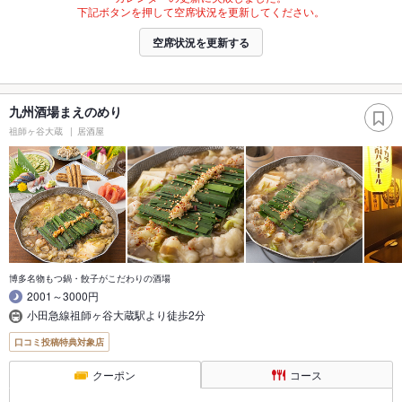
下記ボタンを押して空席状況を更新してください。
空席状況を更新する
九州酒場まえのめり
祖師ヶ谷大蔵
居酒屋
博多名物もつ鍋・餃子がこだわりの酒場
2001～3000円
小田急線祖師ヶ谷大蔵駅より徒歩2分
口コミ投稿特典対象店
クーポン
コース