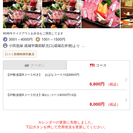
A5和牛テイクアウトお弁当もご用意してます
3001～4000円
1001～1500円
小田急線 成城学園前駅北口(成城石井側)より …
口コミ投稿特典対象店
クーポン
コース
【2H飲放題Aコース付き】 おはなコース10品6800円
6,800円
（税込）
【2H飲放題Aコース付き】味わいコース8000円12品
8,000円
（税込）
カレンダーの更新に失敗しました。
下記ボタンを押して空席状況を更新してください。