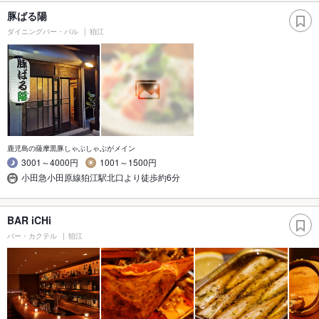
豚ばる陽
ダイニングバー・バル
狛江
鹿児島の薩摩黒豚しゃぶしゃぶがメイン
3001～4000円
1001～1500円
小田急小田原線狛江駅北口より徒歩約6分
BAR iCHi
バー・カクテル
狛江