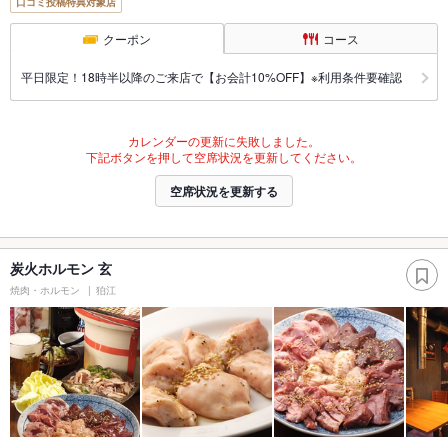
口コミ投稿特典対象店
クーポン
コース
平日限定！18時半以降のご来店で【お会計10%OFF】※利用条件要確認
カレンダーの更新に失敗しました。
下記ボタンを押して空席状況を更新してください。
空席状況を更新する
炭火ホルモン 玄
焼肉・ホルモン
狛江