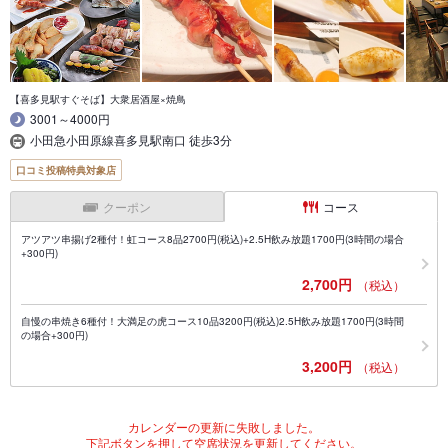
【喜多見駅すぐそば】大衆居酒屋×焼鳥
3001～4000円
小田急小田原線喜多見駅南口 徒歩3分
口コミ投稿特典対象店
クーポン
コース
アツアツ串揚げ2種付！虹コース8品2700円(税込)+2.5H飲み放題1700円(3時間の場合
+300円)
2,700円
（税込）
自慢の串焼き6種付！大満足の虎コース10品3200円(税込)2.5H飲み放題1700円(3時間
の場合+300円)
3,200円
（税込）
カレンダーの更新に失敗しました。
下記ボタンを押して空席状況を更新してください。