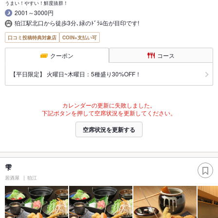
うまい！やすい！鮮度抜群！
2001～3000円
狛江駅北口から徒歩3分､緑のﾄﾞﾗﾑ缶が目印です!
口コミ投稿特典対象店
COIN+支払い可
クーポン
コース
【平日限定】 火曜日~木曜日：5種盛り30%OFF！
カレンダーの更新に失敗しました。
下記ボタンを押して空席状況を更新してください。
空席状況を更新する
雫
居酒屋
狛江