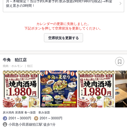
月～木曜限定！当日予約OK要予約 飲み放題2時間1980円(税込)→料金
据え置きの3時間！
カレンダーの更新に失敗しました。
下記ボタンを押して空席状況を更新してください。
空席状況を更新する
牛角 狛江店
焼肉・ホルモン
狛江
炭火焼肉 居酒屋 食べ放題 飲み放題
2001～3000円
2001～3000円
小田急小田原線狛江駅 徒歩1分