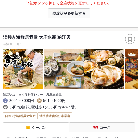
下記ボタンを押して空席状況を更新してください。
空席状況を更新する
浜焼き海鮮居酒屋 大庄水産 狛江店
居酒屋
狛江
狛江駅近 まぐろ解体ショー 海鮮居酒屋
2001～3000円
501～1000円
小田急線狛江駅徒歩1分｡小田急ﾏﾙｼｪ1階｡
口コミ投稿特典対象店
適格請求書発行事業者
クーポン
コース