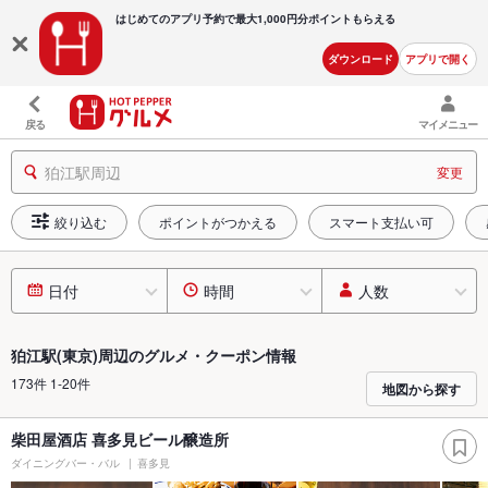
はじめてのアプリ予約で最大
1,000円分ポイントもらえる
ダウンロード
アプリで開く
戻る
マイメニュー
狛江駅周辺
変更
絞り込む
ポイントがつかえる
スマート支払い可
日付
時間
人数
狛江駅(東京)周辺のグルメ・クーポン情報
173件 1-20件
地図から探す
柴田屋酒店 喜多見ビール醸造所
ダイニングバー・バル
喜多見