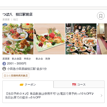
つぼ八 狛江駅前店
居酒屋
狛江
居酒屋 飲み放題 串焼き 飲み会 刺身
2001～3000円
小田急小田原線狛江駅 徒歩1分
口コミ投稿特典対象店
クーポン
コース
【当日予約ＯＫ♪】単品飲放は併用不可! お電話で席予約→10％OFF♪
当日お席での提示→5％OFF