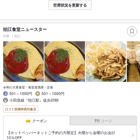
空席状況を更新する
狛江食堂ニュースター
中華
狛江
令和の大衆食堂・食堂居酒屋・定食
501～1000円
501～1000円
小田急線『狛江駅』徒歩20秒
口コミ投稿特典対象店
クーポン
コース
【ホットペッパーネットご予約の方限定】火曜から金曜のお会計
10％OFF