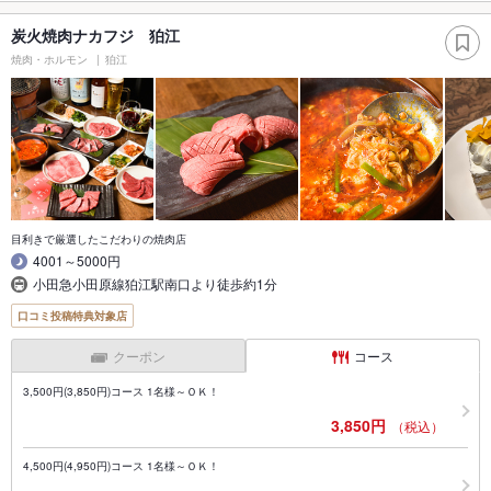
炭火焼肉ナカフジ 狛江
焼肉・ホルモン
狛江
目利きで厳選したこだわりの焼肉店
4001～5000円
小田急小田原線狛江駅南口より徒歩約1分
口コミ投稿特典対象店
クーポン
コース
3,500円(3,850円)コース 1名様～ＯＫ！
3,850円
（税込）
4,500円(4,950円)コース 1名様～ＯＫ！