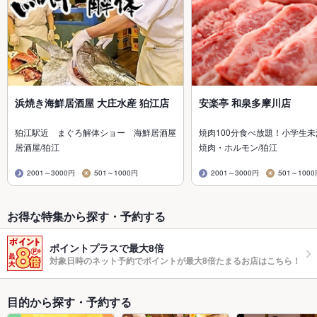
浜焼き海鮮居酒屋 大庄水産 狛江店
安楽亭 和泉多摩川店
狛江駅近 まぐろ解体ショー 海鮮居酒屋
焼肉100分食べ放題！小学生
居酒屋/狛江
焼肉・ホルモン/狛江
2001～3000円
501～1000円
2001～3000円
501～100
お得な特集から探す・予約する
ポイントプラスで最大8倍
対象日時のネット予約でポイントが最大8倍たまるお店はこちら！
目的から探す・予約する