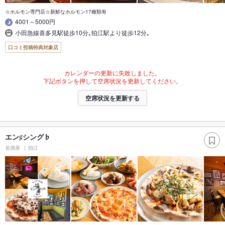
☆ホルモン専門店☆新鮮なホルモン17種類有
4001～5000円
小田急線喜多見駅徒歩10分｡狛江駅より徒歩12分｡
口コミ投稿特典対象店
カレンダーの更新に失敗しました。
下記ボタンを押して空席状況を更新してください。
空席状況を更新する
エン♯シング♭
居酒屋
狛江