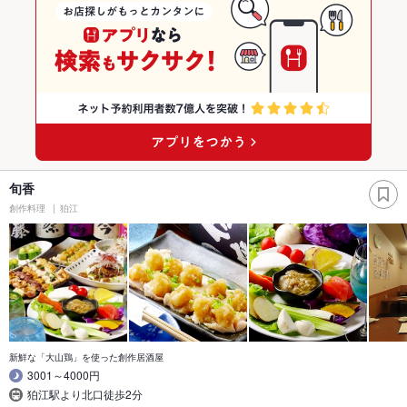
旬香
創作料理
狛江
新鮮な「大山鶏」を使った創作居酒屋
3001～4000円
狛江駅より北口徒歩2分