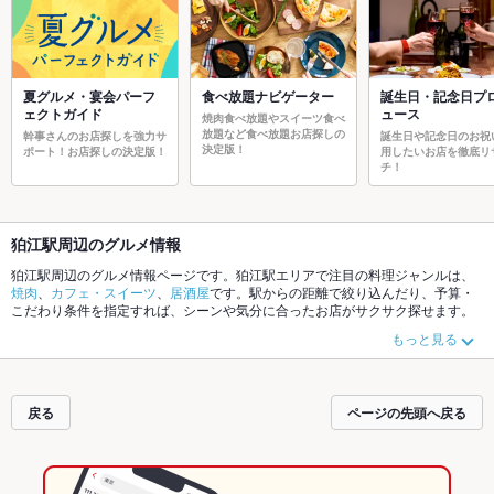
夏グルメ・宴会パーフ
食べ放題ナビゲーター
誕生日・記念日プ
ェクトガイド
ュース
焼肉食べ放題やスイーツ食べ
放題など食べ放題お店探しの
幹事さんのお店探しを強力サ
誕生日や記念日のお祝
決定版！
ポート！お店探しの決定版！
用したいお店を徹底リ
チ！
狛江駅周辺のグルメ情報
狛江駅周辺のグルメ情報ページです。狛江駅エリアで注目の料理ジャンルは、
焼肉
、
カフェ・スイーツ
、
居酒屋
です。駅からの距離で絞り込んだり、予算・
こだわり条件を指定すれば、シーンや気分に合ったお店がサクサク探せます。
ご希望に合ったお店が見つからなかったら、近隣の
和泉多摩川駅
、
喜多見駅
も
もっと見る
チェックしてみてください。ホットペッパーグルメなら、お得なクーポンはも
ちろん、こだわりメニュー
肉じゃが
や季節のおすすめ料理など、お店の最新情
報をご紹介しているので安心！24時間使える簡単便利なネット予約が使えるお
店も拡大中です。友達どうしの飲み会にも、会社の宴会にも、デートやパーテ
戻る
ページの先頭へ戻る
ィにもお得に便利にホットペッパーグルメをご利用ください。