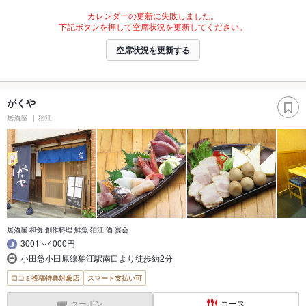
カレンダーの更新に失敗しました。
下記ボタンを押して空席状況を更新してください。
空席状況を更新する
がくや
居酒屋
狛江
居酒屋 和食 創作料理 鮮魚 狛江 酒 宴会
3001～4000円
小田急小田原線狛江駅南口より徒歩約2分
口コミ投稿特典対象店
スマート支払い可
クーポン
コース