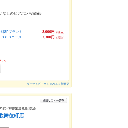
いなしのビアポンも完備♪
別SPプラン！！
2,000円
（税込）
\３３００コース
3,300円
（税込）
さい。
ダーツ＆ビアポン BASE1 新宿店
アポン/3時間飲み放題/2次会
宿歌舞伎町店