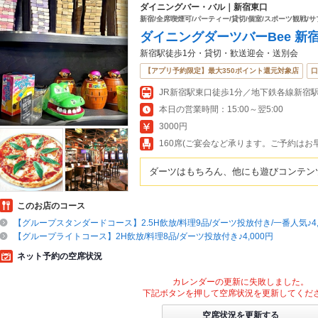
ダイニングバー・バル｜新宿東口
新宿/全席喫煙可/パーティー/貸切/個室/スポーツ観戦/
ダイニングダーツバーBee 新
新宿駅徒歩1分・貸切・歓送迎会・送別会
【アプリ予約限定】最大350ポイント還元対象店
口
本日の営業時間：15:00～翌5:00
3000円
160席(ご宴会など承ります。ご予約はお
ダーツはもちろん、他にも遊びコンテン
このお店のコース
【グループスタンダードコース】2.5H飲放/料理9品/ダーツ投放付き/一番人気♪4,
【グループライトコース】2H飲放/料理8品/ダーツ投放付き♪4,000円
ネット予約の空席状況
カレンダーの更新に失敗しました。
下記ボタンを押して空席状況を更新してくだ
空席状況を更新する