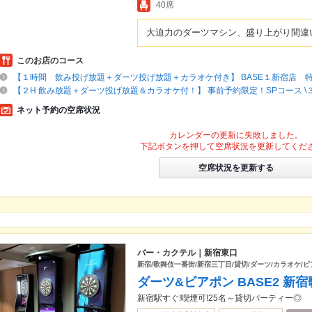
40席
大迫力のダーツマシン、盛り上がり間違
このお店のコース
【１時間 飲み投げ放題＋ダーツ投げ放題＋カラオケ付き】 BASE１新宿店 特
【２H 飲み放題＋ダーツ投げ放題＆カラオケ付！】 事前予約限定！SPコース 
ネット予約の空席状況
カレンダーの更新に失敗しました。
下記ボタンを押して空席状況を更新してくだ
空席状況を更新する
バー・カクテル｜新宿東口
新宿/歌舞伎一番街/新宿三丁目/貸切/ダーツ/カラオケ/ビ
ダーツ&ビアポン BASE2 新
新宿駅すぐ!喫煙可!25名～貸切パーティー◎