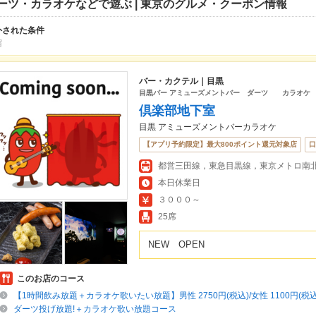
ーツ・カラオケなどで遊ぶ | 東京のグルメ・クーポン情報
外された条件
宿
バー・カクテル｜目黒
目黒バー アミューズメントバー ダーツ カラオケ 
倶楽部地下室
目黒 アミューズメントバーカラオケ
【アプリ予約限定】最大800ポイント還元対象店
口
都営三田線，東急目黒線，東京メトロ南
本日休業日
３０００～
25席
NEW OPEN
このお店のコース
【1時間飲み放題＋カラオケ歌いたい放題】男性 2750円(税込)/女性 1100円(税
ダーツ投げ放題!＋カラオケ歌い放題コース