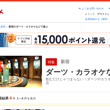
よくある問い合わせ
ようこそ、
さん
ゲスト
会員登録する（無料）
新宿
新宿のダーツ・カラオケなどで遊ぶ
新宿
特集
ダーツ・カラオケ
飲むだけじゃつまらない！ダーツやカラ
店
4
索結果
件
1～4
件を表示