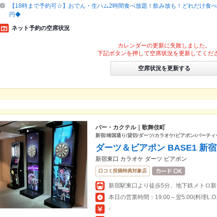
【18時まで予約可☆】おでん・生ハム2時間食べ放題！飲み放も！どれだけ食べて
円◆
ネット予約の空席状況
カレンダーの更新に失敗しました。
下記ボタンを押して空席状況を更新してくだ
空席状況を更新する
バー・カクテル｜歌舞伎町
新宿/靖国通り/貸切/ダーツ/カラオケ/ビアポン/パーテ
ダーツ＆ビアポン BASE1 新
新宿東口 カラオケ ダーツ ビアポン
口コミ投稿特典対象店
本日の営業時間：19:00～翌5:00(料理L.O.翌
-