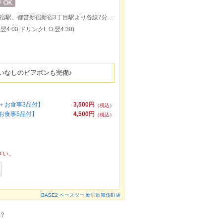
新宿駅東口より徒歩5分、地下鉄メトロ新宿駅、都営新宿新宿3丁目駅より各線7分、歌舞伎町一番街入口
4:00,ドリンクL.O.翌4:30)
いなしのビアポンも完備♪
＋お食事3品付】
3,500円
（税込）
お食事5品付】
4,500円
（税込）
さい。
BASE2 ベースツー 新宿歌舞伎町店
？