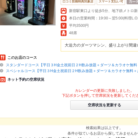
口コミ投稿特典対象店
スマート支払い可
本日の営業時間：19:00～翌5:00(料理L.O.翌
平均3500円
48席
大迫力のダーツマシン、盛り上がり間違
このお店のコース
スタンダードコース【平日３H金土祝前日２H飲み放題＋ダーツ＆カラオケ無料
スペシャルコース【平日３H金土祝前日２H飲み放題＋ダーツ＆カラオケ無料＋
ネット予約の空席状況
カレンダーの更新に失敗しました。
下記ボタンを押して空席状況を更新してくだ
空席状況を更新する
検索結果は以上です。
条件が似ているお店から探してみませんか