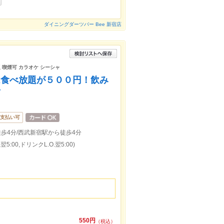
ダイニングダーツバー Bee 新宿店
 喫煙可 カラオケ シーシャ
ム食べ放題が５００円！飲み
店
支払い可
歩4分/西武新宿駅から徒歩4分
5:00,ドリンクL.O.翌5:00)
550円
（税込）