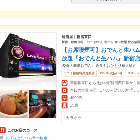
居酒屋｜新宿東口
新宿 歌舞伎町 バー おでん 生ハム 食べ放題 飲み放題
【お席喫煙可】おでんと生ハ
放題『おでんと生ハム』新宿
名物『味噌おでん』必食！おひとり様大歓迎
口コミ投稿特典対象店
COIN+支払い可
スマート
新宿駅東口から徒歩4分/新宿西口駅から徒
本日の営業時間：17:00～翌5:00(料理L.O.翌
4000円
15席
カラオケ
このお店のコース
おでんと生ハム食べ放題！