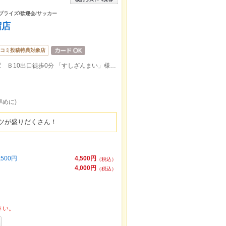
サプライズ/歓迎会/サッカー
宿店
コミ投稿特典対象店
JR新宿駅東口徒歩1分／地下鉄各線新宿駅 Ｂ10出口徒歩0分 「すしざんまい」様と同じビル！B1、B2フロア
早めに)
ツが盛りだくさん！
500円
4,500円
（税込）
4,000円
（税込）
さい。