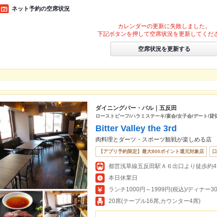
ネット予約の空席状況
カレンダーの更新に失敗しました。
下記ボタンを押して空席状況を更新してくだ
空席状況を更新する
ダイニングバー・バル｜五反田
ローストビーフ/ハラミステーキ/宴会/女子会/デート/貸切
Bitter Valley the 3rd
肉料理とダーツ・スポーツ観戦が楽しめる店
【アプリ予約限定】最大800ポイント還元対象店
口
本日休業日
ランチ1000円～1999円(税込)/ディナー30
20席(テーブル16席,カウンター4席)