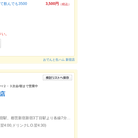
飲んでも3500
3,500円
（税込）
さい。
おでんと生ハム 新宿店
ィー/２・３次会/朝まで営業中
宿店
新宿駅東口より徒歩5分、地下鉄メトロ新宿駅、都営新宿新宿3丁目駅より各線7分、地下新宿サブナード１１出口出て直ぐ
4:00,ドリンクL.O.翌4:30)