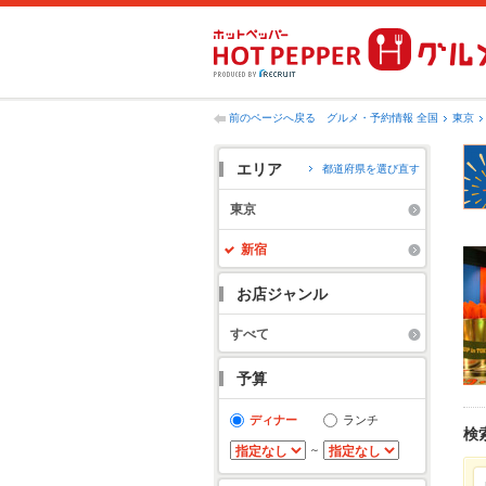
前のページへ戻る
グルメ・予約情報 全国
東京
エリア
都道府県を選び直す
東京
新宿
お店ジャンル
すべて
予算
ディナー
ランチ
検
～