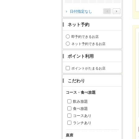
2026年10月
日付指定なし
月
火
水
木
金
土
日
ネット予約
1
2
3
4
5
6
7
8
9
10
11
即予約できるお店
12
13
14
15
16
17
18
ネット予約できるお店
19
20
21
22
23
24
25
ポイント利用
26
27
28
29
30
31
ポイントがたまるお店
こだわり
コース・食べ放題
飲み放題
食べ放題
コースあり
ランチあり
座席