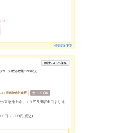
さい。
倶楽部地下室
/コース/飲み放題/SNS映え
コミ投稿特典対象店
都営浅草線五反田駅Ａ６出口より徒歩約4分/東急池上線，ＪＲ五反田駅出口より徒歩約6分
00円～3999円(税込)