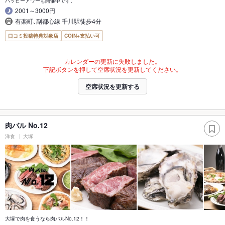
ハッピーアワーも開催中です。
2001～3000円
有楽町､副都心線 千川駅徒歩4分
口コミ投稿特典対象店
COIN+支払い可
カレンダーの更新に失敗しました。
下記ボタンを押して空席状況を更新してください。
空席状況を更新する
肉バル No.12
洋食
大塚
大塚で肉を食うなら肉バルNo.12！！