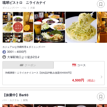
琉球ビストロ ニライカナイ
ダイニングバー・バル
大塚
カジュアルな沖縄料理＆ダイニングバー
3001～4000円
大塚駅南口より徒歩2分♪
クーポン
コース
沖縄満喫！ニライカナイコース【全6品2H飲み放題付4500円】
4,500円
（税込）
【休業中】Bar93
バー・カクテル
巣鴨