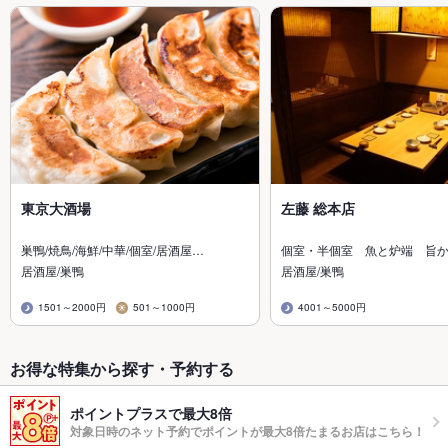
東京大酒場
左藤 総本店
巣鴨/焼鳥/海鮮/中華/個室/居酒屋…
個室・半個室 魚と炉端 旨
居酒屋/巣鴨
居酒屋/巣鴨
1501～2000円
501～1000円
4001～5000円
お得な特集から探す・予約する
ポイントプラスで最大8倍
対象日時のネット予約でポイントが最大8倍たまるお店はこちら！