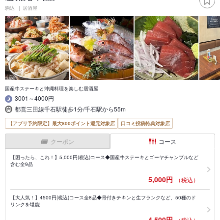
駒込
居酒屋
国産牛ステーキと沖縄料理を楽しむ居酒屋
3001～4000円
都営三田線千石駅徒歩1分/千石駅から55m
【アプリ予約限定】最大800ポイント還元対象店
口コミ投稿特典対象店
クーポン
コース
【困ったら、これ！】5,000円(税込)コース◆国産牛ステーキとゴーヤチャンプルなど
含む全9品
5,000円
（税込）
【大人気！】4500円(税込)コース全8品◆骨付きチキンと生フランクなど、50種のド
リンクを堪能
4,500円
（税込）