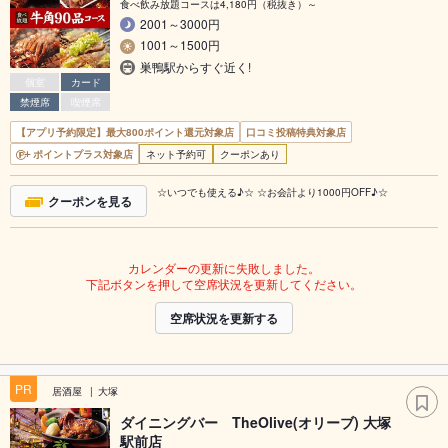
食べ飲み放題コースは4,180円（税抜き）～
2001～3000円
1001～1500円
巣鴨駅からすぐ近く!
個室
カード
禁煙席
喫煙席
【アプリ予約限定】最大800ポイント還元対象店
口コミ投稿特典対象店
ポイントプラス対象店
ネット予約可
クーポンあり
☆いつでも使える♪☆ ☆お会計より1000円OFF♪☆
クーポンを見る
カレンダーの更新に失敗しました。
下記ボタンを押して空席状況を更新してください。
空席状況を更新する
PR
居酒屋
大塚
ダイニングバー TheOlive(オリーブ) 大塚
駅前店