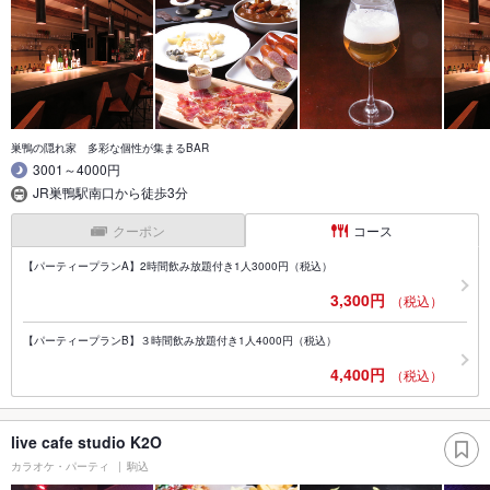
巣鴨の隠れ家 多彩な個性が集まるBAR
3001～4000円
JR巣鴨駅南口から徒歩3分
クーポン
コース
【パーティープランA】2時間飲み放題付き1人3000円（税込）
3,300円
（税込）
【パーティープランB】３時間飲み放題付き1人4000円（税込）
4,400円
（税込）
live cafe studio K2O
カラオケ・パーティ
駒込