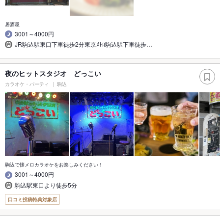
居酒屋
3001～4000円
JR駒込駅東口下車徒歩2分東京ﾒﾄﾛ駒込駅下車徒歩…
夜のヒットスタジオ どっこい
カラオケ・パーティ
駒込
駒込で懐メロカラオケをお楽しみください！
3001～4000円
駒込駅東口より徒歩5分
口コミ投稿特典対象店