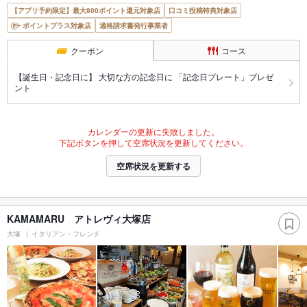
【アプリ予約限定】最大800ポイント還元対象店
口コミ投稿特典対象店
ポイントプラス対象店
適格請求書発行事業者
クーポン
コース
【誕生日・記念日に】 大切な方の記念日に 「記念日プレート」プレゼ
ント
カレンダーの更新に失敗しました。
下記ボタンを押して空席状況を更新してください。
空席状況を更新する
KAMAMARU アトレヴィ大塚店
大塚
イタリアン・フレンチ