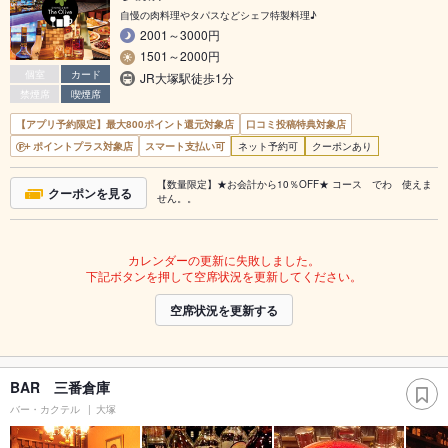
自慢の肉料理やタパスなどシェフ特製料理♪
2001～3000円
1501～2000円
個室
カード
JR大塚駅徒歩1分
禁煙席
喫煙席
【アプリ予約限定】最大800ポイント還元対象店
口コミ投稿特典対象店
ポイントプラス対象店
スマート支払い可
ネット予約可
クーポンあり
【数量限定】★お会計から10％OFF★ コース でわ 使えま
クーポンを見る
せん。。
カレンダーの更新に失敗しました。
下記ボタンを押して空席状況を更新してください。
空席状況を更新する
BAR 三番倉庫
バー・カクテル
大塚