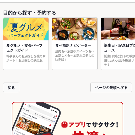
目的から探す・予約する
夏グルメ・宴会パーフ
食べ放題ナビゲーター
誕生日・記念日プ
ェクトガイド
ュース
焼肉食べ放題やスイーツ食べ
放題など食べ放題お店探しの
幹事さんのお店探しを強力サ
誕生日や記念日のお祝
決定版！
ポート！お店探しの決定版！
用したいお店を徹底リ
チ！
戻る
ページの先頭へ戻る