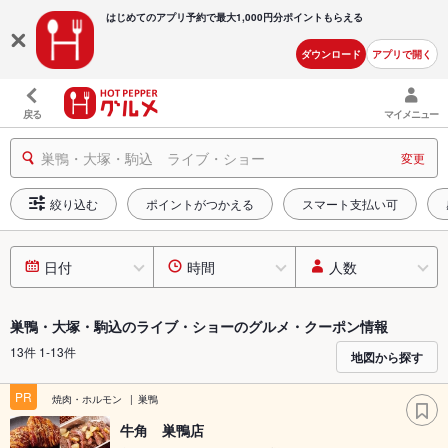
はじめてのアプリ予約で最大
1,000円分ポイントもらえる
ダウンロード
アプリで開く
戻る
マイメニュー
巣鴨・大塚・駒込 ライブ・ショー
変更
絞り込む
ポイントがつかえる
スマート支払い可
日付
時間
人数
巣鴨・大塚・駒込のライブ・ショーのグルメ・クーポン情報
13件 1-13件
地図から探す
PR
焼肉・ホルモン
巣鴨
牛角 巣鴨店