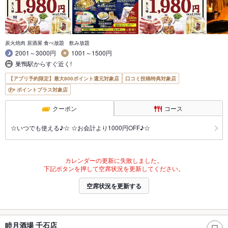
炭火焼肉 居酒屋 食べ放題 飲み放題
2001～3000円
1001～1500円
巣鴨駅からすぐ近く!
【アプリ予約限定】最大800ポイント還元対象店
口コミ投稿特典対象店
ポイントプラス対象店
クーポン
コース
☆いつでも使える♪☆ ☆お会計より1000円OFF♪☆
カレンダーの更新に失敗しました。
下記ボタンを押して空席状況を更新してください。
空席状況を更新する
睦月酒場 千石店