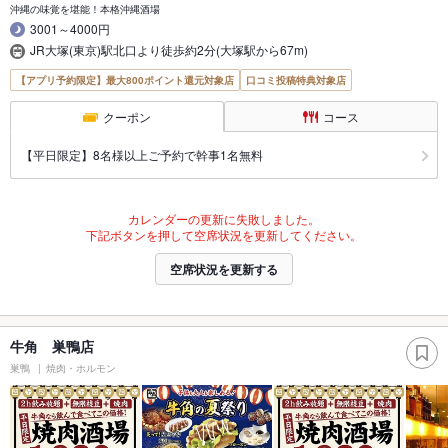
沖縄の味覚を堪能！本格沖縄酒場
3001～4000円
JR大塚(東京)駅北口より徒歩約2分(大塚駅から67m)
【アプリ予約限定】最大800ポイント還元対象店
口コミ投稿特典対象店
クーポン
コース
【平日限定】8名様以上ご予約で幹事1名無料
カレンダーの更新に失敗しました。
下記ボタンを押して空席状況を更新してください。
空席状況を更新する
牛角 巣鴨店
巣鴨
焼肉・ホルモン