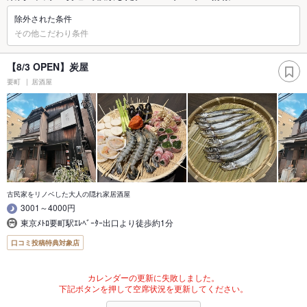
除外された条件
その他こだわり条件
【8/3 OPEN】炭屋
要町
居酒屋
古民家をリノベした大人の隠れ家居酒屋
3001～4000円
東京ﾒﾄﾛ要町駅ｴﾚﾍﾞｰﾀｰ出口より徒歩約1分
口コミ投稿特典対象店
カレンダーの更新に失敗しました。
下記ボタンを押して空席状況を更新してください。