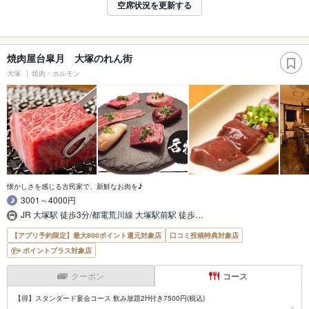
空席状況を更新する
焼肉屋台皐月 大塚のれん街
大塚
焼肉・ホルモン
懐かしさを感じる古民家で、新鮮なお肉を♪
3001～4000円
JR 大塚駅 徒歩3分/都電荒川線 大塚駅前駅 徒歩…
【アプリ予約限定】最大800ポイント還元対象店
口コミ投稿特典対象店
ポイントプラス対象店
クーポン
コース
【得】スタンダード宴会コース 飲み放題2H付き7500円(税込)