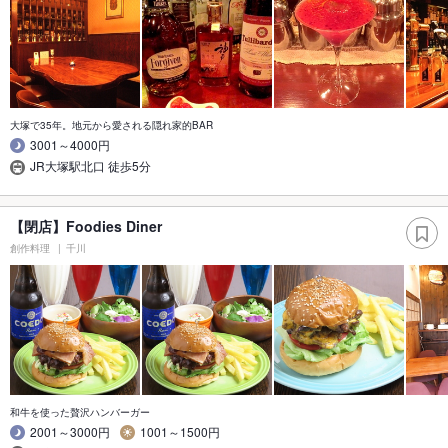
大塚で35年。地元から愛される隠れ家的BAR
3001～4000円
JR大塚駅北口 徒歩5分
【閉店】Foodies Diner
創作料理
千川
和牛を使った贅沢ハンバーガー
2001～3000円
1001～1500円