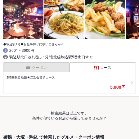
◆駒込駅1分◆お仕事帰りに歌いませんか♪
2001～3000円
駒込駅北口改札徒歩1分/南北線駒込駅5番出口すぐ
クーポン
コース
2時間飲み放題★二次会貸切コース
5,000円
検索結果は以上です。
条件が似ているお店から探してみませんか？
巣鴨・大塚・駒込 で検索したグルメ・クーポン情報