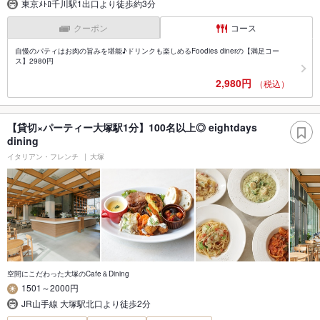
東京ﾒﾄﾛ千川駅1出口より徒歩約3分
クーポン
コース
自慢のパティはお肉の旨みを堪能♪ドリンクも楽しめるFoodies dinerの【満足コー
ス】2980円
2,980円
（税込）
【貸切×パーティー大塚駅1分】100名以上◎ eightdays
dining
イタリアン・フレンチ
大塚
空間にこだわった大塚のCafe＆Dining
1501～2000円
JR山手線 大塚駅北口より徒歩2分