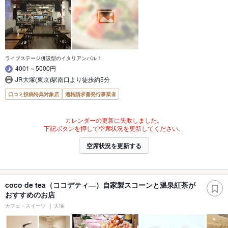
ライブステージ併設型のイタリアンバル！
4001～5000円
JR大塚(東京)駅南口より徒歩約5分
口コミ投稿特典対象店
適格請求書発行事業者
カレンダーの更新に失敗しました。
下記ボタンを押して空席状況を更新してください。
空席状況を更新する
coco de tea（ココデティ―）自家製スコーンと温泉紅茶が
おすすめのお店
カフェ・スイーツ
大塚