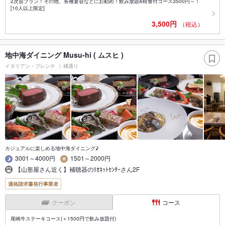
2次会プラン！その他、各種宴会などにお勧め！飲み放題&軽食付コース3500円～！
[10人以上限定]
3,500円
（税込）
地中海ダイニング Musu-hi ( ムスヒ )
イタリアン・フレンチ
橘通り
カジュアルに楽しめる地中海ダイニング♪
3001～4000円
1501～2000円
【山形屋さん近く】補聴器のﾘｵﾈｯﾄｾﾝﾀｰさん2F
適格請求書発行事業者
クーポン
コース
尾崎牛ステーキコース(＋1500円で飲み放題付)