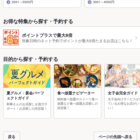
2001～3000円
3001～4000円
お得な特集から探す・予約する
ポイントプラスで最大8倍
対象日時のネット予約でポイントが最大8倍たまるお店はこちら！
目的から探す・予約する
夏グルメ・宴会パーフ
食べ放題ナビゲーター
女子会完全ガイド
ェクトガイド
焼肉食べ放題やスイーツ食べ
女子会向けサービスが
放題など食べ放題お店探しの
ているお得なお店がい
幹事さんのお店探しを強力サ
決定版！
い！
ポート！お店探しの決定版！
戻る
ページの先頭へ戻る