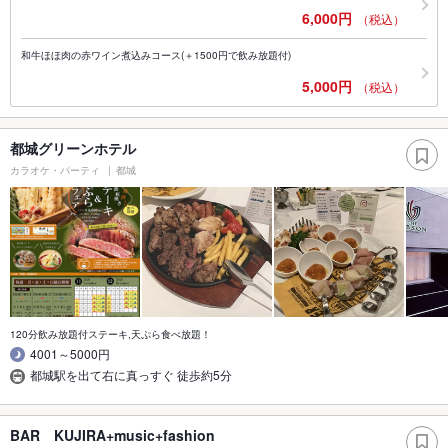
6,000円
（税込）
和牛ほほ肉の赤ワイン煮込みコース(＋1500円で飲み放題付)
5,000円
（税込）
都城グリーンホテル
カラオケ・パーティ
都城
120分飲み放題付ステーキ,天ぷら食べ放題！
4001～5000円
都城駅を出て右に真っすぐ 徒歩約5分
BAR KUJIRA+music+fashion