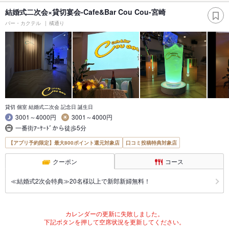
結婚式二次会×貸切宴会-Cafe&Bar Cou Cou-宮崎
バー・カクテル
橘通り
貸切 個室 結婚式二次会 記念日 誕生日
3001～4000円
3001～4000円
一番街ｱｰｹｰﾄﾞから徒歩5分
【アプリ予約限定】最大800ポイント還元対象店
口コミ投稿特典対象店
クーポン
コース
≪結婚式2次会特典≫20名様以上で新郎新婦無料！
カレンダーの更新に失敗しました。
下記ボタンを押して空席状況を更新してください。