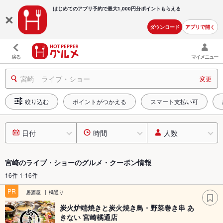
はじめてのアプリ予約で最大
1,000円分ポイントもらえる
ダウンロード
アプリで開く
戻る
マイメニュー
宮崎 ライブ・ショー
変更
絞り込む
ポイントがつかえる
スマート支払い可
日付
時間
人数
宮崎のライブ・ショーのグルメ・クーポン情報
16件 1-16件
PR
居酒屋
橘通り
炭火炉端焼きと炭火焼き鳥・野菜巻き串 あ
きない 宮崎橘通店