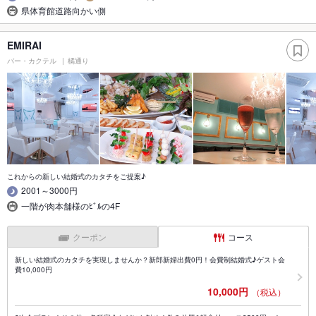
県体育館道路向かい側
EMIRAI
バー・カクテル
橘通り
これからの新しい結婚式のカタチをご提案♪
2001～3000円
一階が肉本舗様のﾋﾞﾙの4F
クーポン
コース
新しい結婚式のカタチを実現しませんか？新郎新婦出費0円！会費制結婚式♪ゲスト会
費10,000円
10,000円
（税込）