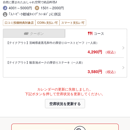
自然に囲まれたおしゃれ空間で絶品料理♪
4001～5000円
1501～2000円
｢ｽﾉｰﾋﾟｰｸ都城ｷｬﾝﾌﾟﾌｨｰﾙﾄﾞ｣に併設
口コミ投稿特典対象店
COIN+支払い可
スマート支払い可
クーポン
コース
【テイクアウト】宮崎県産黒毛和牛の厚切りローストビーフ（一人前）
4,290円
（税込）
【テイクアウト】観音池ポークの厚切りステーキ（一人前）
3,580円
（税込）
カレンダーの更新に失敗しました。
下記ボタンを押して空席状況を更新してください。
空席状況を更新する