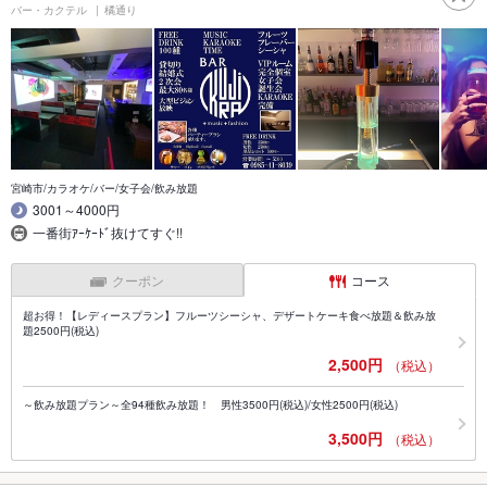
バー・カクテル
橘通り
宮崎市/カラオケ/バー/女子会/飲み放題
3001～4000円
一番街ｱｰｹｰﾄﾞ抜けてすぐ!!
クーポン
コース
超お得！【レディースプラン】フルーツシーシャ、デザートケーキ食べ放題＆飲み放
題2500円(税込)
2,500円
（税込）
～飲み放題プラン～全94種飲み放題！ 男性3500円(税込)/女性2500円(税込)
3,500円
（税込）