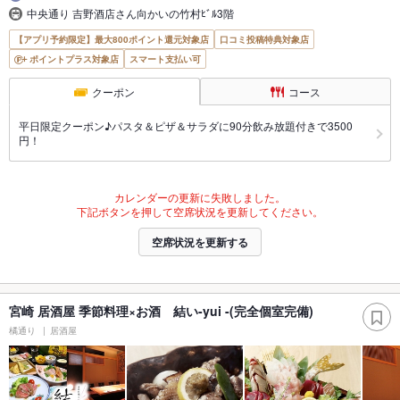
中央通り 吉野酒店さん向かいの竹村ﾋﾞﾙ3階
【アプリ予約限定】最大800ポイント還元対象店
口コミ投稿特典対象店
ポイントプラス対象店
スマート支払い可
クーポン
コース
平日限定クーポン♪パスタ＆ピザ＆サラダに90分飲み放題付きで3500
円！
カレンダーの更新に失敗しました。
下記ボタンを押して空席状況を更新してください。
空席状況を更新する
宮崎 居酒屋 季節料理×お酒 結い-yui -(完全個室完備)
橘通り
居酒屋