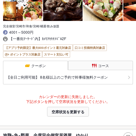
完全個室/宮崎市/和食/宮崎/橘通/飲み放題
4001～5000円
【一番街ｱｰｹｰﾄﾞ内】ｶﾒﾘｱｾｷﾓﾄﾋﾞﾙ2F
【アプリ予約限定】最大800ポイント還元対象店
口コミ投稿特典対象店
ポイントプラス対象店
スマート支払い可
クーポン
コース
【全日ご利用可能】 8名様以上のご予約で幹事様無料クーポン
カレンダーの更新に失敗しました。
下記ボタンを押して空席状況を更新してください。
空席状況を更新する
地鶏×魚×野菜 全席完全個室居酒屋 ゆかり