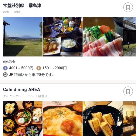
常盤荘別邸 霧島津
和食
都城
創作和食
4001～5000円
1501～2000円
JR谷頭駅から車で8分です｡
Cafe dining AREA
ダイニングバー・バル
橘通り