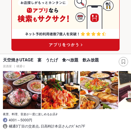
天空焼きUTAGE 宴 うたげ 食べ放題 飲み放題
居酒屋
橘通り
夜景、料理、音楽が一度に楽しめるお店♪
4001～5000円
橘通3丁目の交差点､日高時計本店さんのﾋﾞﾙの7F