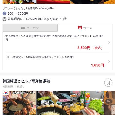
ソファーでまったり♪お洒落CafeDining&Bar
2001～3000円
若草通内ﾊﾞﾌﾞﾙﾜｯﾌﾙPEACE3さん斜め上2階
クーポン
コース
女子cafeプラン♪ 週末も最大3時間飲放OK♪歓送迎会や女子会にオススメ♪ 7品3500
円
3,500円
（税込）
【日～木限定☆】1drink&Sweets付夜ランチセット 1650円
1,650円
韓国料理とセルフ写真館 夢箱
韓国料理
橘通り