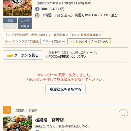
【個室完備の居酒屋】宮崎郷土料理を堪能！
3001～4000円
《橘通3丁目交差点》橘通り!!MEGAﾄﾞﾝ･ｷﾎｰﾃ並び
個室
カード
禁煙席
喫煙席
【アプリ予約限定】最大800ポイント還元対象店
口コミ投稿特典対象店
ポイントプラス対象店
スマート支払い可
ネット予約可
クーポンあり
【当日利用可能】☆お得な割引クーポン
クーポンを見る
☆FOODorDRINK⇒20%OFF♪
カレンダーの更新に失敗しました。
下記ボタンを押して空席状況を更新してください。
空席状況を更新する
PR
居酒屋
宮崎駅
極楽湯 宮崎店
温泉だけでなく、宴会や料理も楽しめる。