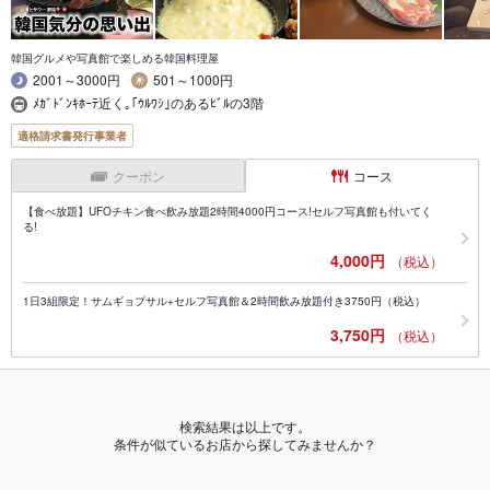
韓国グルメや写真館で楽しめる韓国料理屋
2001～3000円
501～1000円
ﾒｶﾞﾄﾞﾝｷﾎｰﾃ近く｡｢ｳﾙﾜｼ｣のあるﾋﾞﾙの3階
適格請求書発行事業者
クーポン
コース
【食べ放題】UFOチキン食べ飲み放題2時間4000円コース!セルフ写真館も付いてく
る!
4,000円
（税込）
1日3組限定！サムギョプサル+セルフ写真館＆2時間飲み放題付き3750円（税込）
3,750円
（税込）
検索結果は以上です。
条件が似ているお店から探してみませんか？