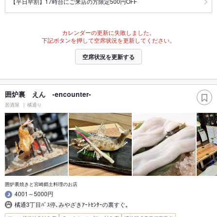
【平日早割】17時台にご来店の方限定500円OFF
カレンダーの更新に失敗しました。
下記ボタンを押して空席状況を更新してください。
空席状況を更新する
囲炉裏 えん -encounter-
居酒屋
橘通り
囲炉裏焼きと宮崎郷土料理のお店
4001～5000円
橘通3丁目ﾊﾞｽ停､みやざきｱｰﾄｾﾝﾀｰの裏すぐ｡