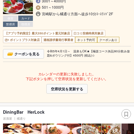
3001～4000円
501～1000円
宮崎駅から橘通り方面へ徒歩10分ｴｰｽﾗﾝﾄﾞ2F
個室
カード
禁煙席
喫煙席
【アプリ予約限定】最大350ポイント還元対象店
口コミ投稿特典対象店
ポイントプラス対象店
適格請求書発行事業者
ネット予約可
クーポンあり
令和5年4月1日～ 温泉もOK★【極楽コース(8品)90分飲み放
クーポンを見る
題&ボウリング付】4500円 (税込)☆
カレンダーの更新に失敗しました。
下記ボタンを押して空席状況を更新してください。
空席状況を更新する
DiningBar HerLock
居酒屋
橘通り