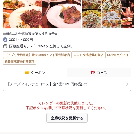
結婚式二次会/宮崎/宴会/飲み放題/女子会
3001～4000円
西銀座通り｡ｺﾝﾋﾞﾆMAXを左折して左側｡
【アプリ予約限定】最大350ポイント還元対象店
口コミ投稿特典対象店
COIN+支払い可
適格請求書発行事業者
クーポン
コース
【チーズフォンデュコース】全5品2750円(税込)☆
カレンダーの更新に失敗しました。
下記ボタンを押して空席状況を更新してください。
空席状況を更新する