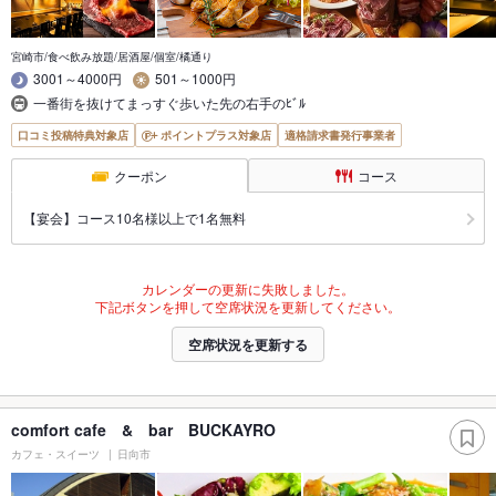
宮崎市/食べ飲み放題/居酒屋/個室/橘通り
3001～4000円
501～1000円
一番街を抜けてまっすぐ歩いた先の右手のﾋﾞﾙ
口コミ投稿特典対象店
ポイントプラス対象店
適格請求書発行事業者
クーポン
コース
【宴会】コース10名様以上で1名無料
カレンダーの更新に失敗しました。
下記ボタンを押して空席状況を更新してください。
空席状況を更新する
comfort cafe & bar BUCKAYRO
カフェ・スイーツ
日向市