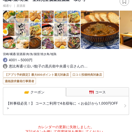
橘通り
居酒屋
宮崎/橘通/居酒屋/肉/魚/個室/焼き鳥/地鶏
4001～5000円
恵比寿通り沿い!餃子の黒兵衛中央通り店さんの…
【アプリ予約限定】最大800ポイント還元対象店
口コミ投稿特典対象店
適格請求書発行事業者
クーポン
コース
【幹事様必見！】 コースご利用で4名様毎に ＜お会計から1,000円OFF
＞
カレンダーの更新に失敗しました。
下記ボタンを押して空席状況を更新してください。