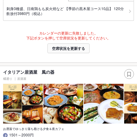
刺身3種盛、日南鶏もも炭火焼など 【季節の黒木屋コース10品】 120分
飲放付3980円（税込）
カレンダーの更新に失敗しました。
下記ボタンを押して空席状況を更新してください。
空席状況を更新する
イタリアン居酒屋 風の器
橘通り
居酒屋
お洒落でゆっきり落ち着ける夕食＆夜カフェ
1501～2000円