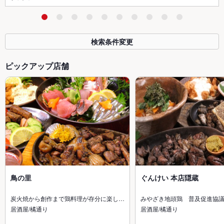
検索条件変更
ピックアップ店舗
鳥の里
ぐんけい 本店隠蔵
炭火焼から創作まで鶏料理が存分に楽し…
みやざき地頭鶏 普及促進協
居酒屋/橘通り
居酒屋/橘通り