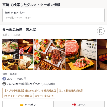
宮崎 で検索したグルメ・クーポン情報
除外された条件
その他こだわり条件
食べ飲み放題 黒木屋
橘通り
居酒屋
個室 居酒屋
3001～4000円
ｱﾘｽﾄﾝﾎﾃﾙ宮崎(旧ﾎﾃﾙｸﾞﾗﾝﾃﾞｨ)ななめ前
【アプリ予約限定】最大800ポイント還元対象店
口コミ投稿特典対象店
ポイントプラス対象店
スマート支払い可
クーポン
コース