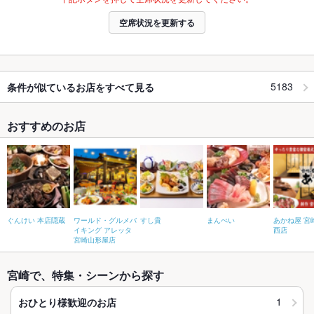
空席状況を更新する
5183
条件が似ているお店をすべて見る
おすすめのお店
ぐんけい 本店隠蔵
ワールド・グルメバ
すし貴
まんぺい
あかね屋 宮
イキング アレッタ
西店
宮崎山形屋店
宮崎で、特集・シーンから探す
1
おひとり様歓迎のお店