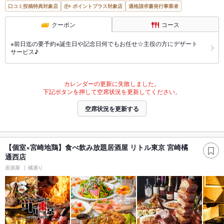
口コミ投稿特典対象店
ポイントプラス対象店
適格請求書発行事業者
クーポン
コース
※前日迄の要予約※誕生日や記念日何でもお任せ☆主役の方にデザート
サービス♪
カレンダーの更新に失敗しました。
下記ボタンを押して空席状況を更新してください。
空席状況を更新する
【個室×宮崎地鶏】食べ飲み放題居酒屋 リトル東京 宮崎橘
通西店
居酒屋
橘通り