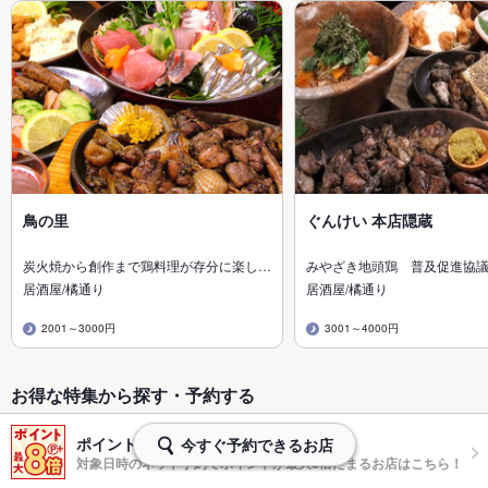
鳥の里
ぐんけい 本店隠蔵
炭火焼から創作まで鶏料理が存分に楽し…
みやざき地頭鶏 普及促進協
居酒屋/橘通り
居酒屋/橘通り
2001～3000円
3001～4000円
お得な特集から探す・予約する
ポイントプラスで最大8倍
今すぐ予約できるお店
対象日時のネット予約でポイントが最大8倍たまるお店はこちら！