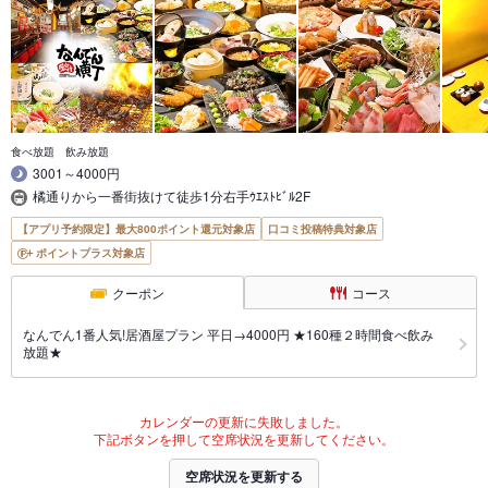
食べ放題 飲み放題
3001～4000円
橘通りから一番街抜けて徒歩1分右手ｳｴｽﾄﾋﾞﾙ2F
【アプリ予約限定】最大800ポイント還元対象店
口コミ投稿特典対象店
ポイントプラス対象店
クーポン
コース
なんでん1番人気!居酒屋プラン 平日→4000円 ★160種２時間食べ飲み
放題★
カレンダーの更新に失敗しました。
下記ボタンを押して空席状況を更新してください。
空席状況を更新する