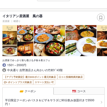
イタリアン居酒屋 風の器
居酒屋
橘通り
お洒落でゆっきり落ち着ける夕食＆夜カフェ
1501～2000円
中央通り 吉野酒店さん向かいの竹村ﾋﾞﾙ3階
【アプリ予約限定】最大800ポイント還元対象店
口コミ投稿特典対象店
ポイントプラス対象店
スマート支払い可
クーポン
コース
平日限定クーポン♪パスタ＆ピザ＆サラダに90分飲み放題付きで3500
円！