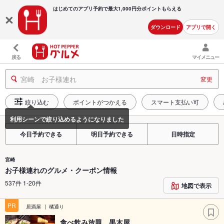
はじめてのアプリ予約で最大
1,000円分ポイントもらえる
ダウンロード
アプリで開く
戻る
マイメニュー
宮崎 お子様連れ
変更
絞り込む
ポイントがつかえる
スマート支払い可
今日予約できる
明日予約できる
日時指定
宮崎
お子様連れのグルメ・クーポン情報
537件 1-20件
地図で表示
PR
居酒屋
橘通り
食べ飲み放題 黒木屋