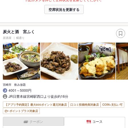
空席状況を更新する
炭火と酒 宮ふく
居酒屋
橘通り
宮崎市 飲み放題
4001～5000円
JR日豊本線宮崎駅西口より徒歩約16分
【アプリ予約限定】最大800ポイント還元対象店
口コミ投稿特典対象店
COIN+支払い可
ポイントプラス対象店
クーポン
コース