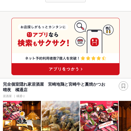
完全個室隠れ家居酒屋 宮崎地鶏と宮崎牛と藁焼かつお
晴夜 橘通店
居酒屋
橘通り