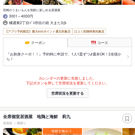
宮崎のうまいもんを気軽に楽しめる居酒屋
3001～4000円
橘通東2丁目ﾊﾞｽ停目の前 大また3歩
【アプリ予約限定】最大800ポイント還元対象店
口コミ投稿特典対象店
クーポン
コース
『お刺身クーポ！！』予約時に申請で、1人1皿ずつ♪週末OK！2名様か
ら！
カレンダーの更新に失敗しました。
下記ボタンを押して空席状況を更新してください。
空席状況を更新する
全席個室居酒屋 地鶏と海鮮 莉九
居酒屋
橘通り