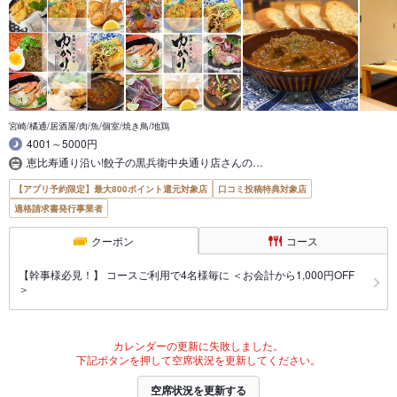
宮崎/橘通/居酒屋/肉/魚/個室/焼き鳥/地鶏
4001～5000円
恵比寿通り沿い!餃子の黒兵衛中央通り店さんの…
【アプリ予約限定】最大800ポイント還元対象店
口コミ投稿特典対象店
適格請求書発行事業者
クーポン
コース
【幹事様必見！】 コースご利用で4名様毎に ＜お会計から1,000円OFF
＞
カレンダーの更新に失敗しました。
下記ボタンを押して空席状況を更新してください。
空席状況を更新する