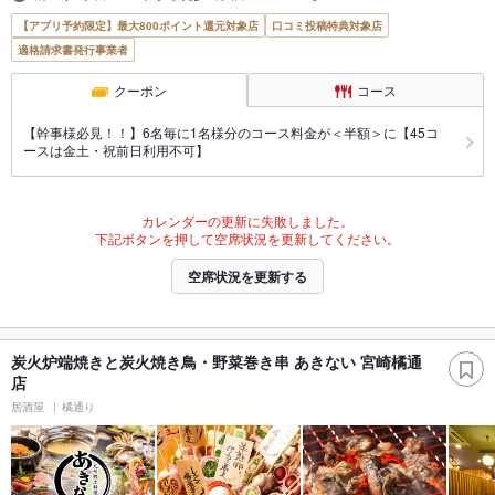
【アプリ予約限定】最大800ポイント還元対象店
口コミ投稿特典対象店
適格請求書発行事業者
クーポン
コース
【幹事様必見！！】6名毎に1名様分のコース料金が＜半額＞に【45コ
ースは金土・祝前日利用不可】
カレンダーの更新に失敗しました。
下記ボタンを押して空席状況を更新してください。
空席状況を更新する
炭火炉端焼きと炭火焼き鳥・野菜巻き串 あきない 宮崎橘通
店
居酒屋
橘通り