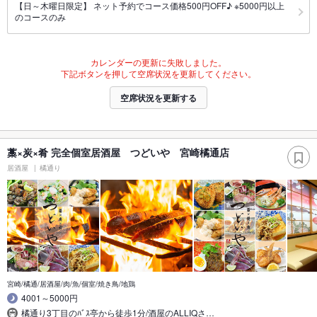
【日～木曜日限定】 ネット予約でコース価格500円OFF♪ ※5000円以上
のコースのみ
カレンダーの更新に失敗しました。
下記ボタンを押して空席状況を更新してください。
空席状況を更新する
藁×炭×肴 完全個室居酒屋 つどいや 宮崎橘通店
居酒屋
橘通り
宮崎/橘通/居酒屋/肉/魚/個室/焼き鳥/地鶏
4001～5000円
橘通り3丁目のﾊﾞｽ亭から徒歩1分/酒屋のALLIQさ…