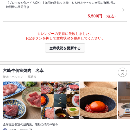
【プレモルや角ハイもOK！】地鶏の旨味を堪能！もも焼きやチキン南蛮の贅沢7品2
時間飲み放題付き
5,500円
（税込）
カレンダーの更新に失敗しました。
下記ボタンを押して空席状況を更新してください。
空席状況を更新する
宮崎牛個室焼肉 名幸
焼肉・ホルモン
橘通り
全席完全個室の焼肉店。感動の焼肉体験を
7001～8000円