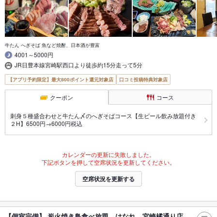
牛たん へぎそば 魚など焼酎、日本酒が豊富
4001～5000円
JR日豊本線宮崎駅西口より徒歩約15分走って5分
【アプリ予約限定】最大800ポイント還元対象店
口コミ投稿特典対象店
クーポン
コース
刺身５種盛合わせと牛たん〆のへぎそばコース【生ビール飲み放題付き
２H】6500円→6000円税込
カレンダーの更新に失敗しました。
下記ボタンを押して空席状況を更新してください。
空席状況を更新する
【個室完備】 炭火焼き鳥食べ放題 はなれ 宮崎橘通り店