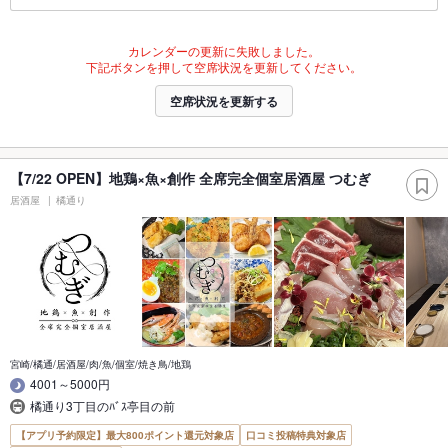
カレンダーの更新に失敗しました。
下記ボタンを押して空席状況を更新してください。
空席状況を更新する
【7/22 OPEN】地鶏×魚×創作 全席完全個室居酒屋 つむぎ
居酒屋
橘通り
宮崎/橘通/居酒屋/肉/魚/個室/焼き鳥/地鶏
4001～5000円
橘通り3丁目のﾊﾞｽ亭目の前
【アプリ予約限定】最大800ポイント還元対象店
口コミ投稿特典対象店