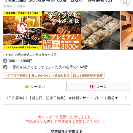
居酒屋
橘通り
こだわりの店内仕込みの焼き鳥食べ放題
3001～4000円
一番街を抜けてまっすぐ歩いた先の右手のﾋﾞﾙ2階
【アプリ予約限定】最大800ポイント還元対象店
口コミ投稿特典対象店
クーポン
コース
1日先着3組！【誕生日・記念日特典】 ★特製デザートプレート贈呈★
カレンダーの更新に失敗しました。
下記ボタンを押して空席状況を更新してください。
空席状況を更新する