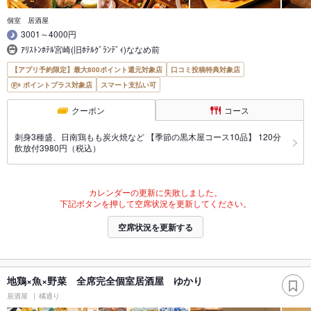
個室 居酒屋
3001～4000円
ｱﾘｽﾄﾝﾎﾃﾙ宮崎(旧ﾎﾃﾙｸﾞﾗﾝﾃﾞｨ)ななめ前
【アプリ予約限定】最大800ポイント還元対象店
口コミ投稿特典対象店
ポイントプラス対象店
スマート支払い可
クーポン
コース
刺身3種盛、日南鶏もも炭火焼など 【季節の黒木屋コース10品】 120分
飲放付3980円（税込）
カレンダーの更新に失敗しました。
下記ボタンを押して空席状況を更新してください。
空席状況を更新する
地鶏×魚×野菜 全席完全個室居酒屋 ゆかり
居酒屋
橘通り