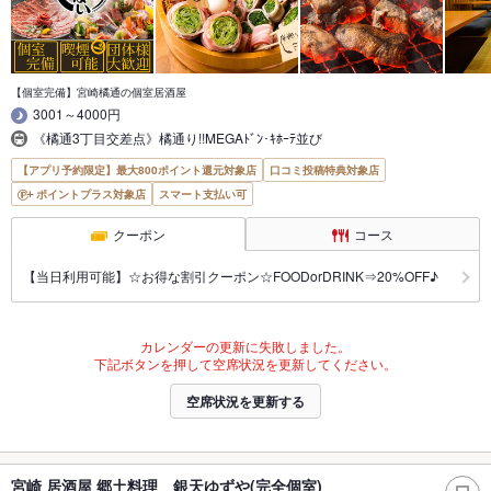
【個室完備】宮崎橘通の個室居酒屋
3001～4000円
《橘通3丁目交差点》橘通り!!MEGAﾄﾞﾝ･ｷﾎｰﾃ並び
【アプリ予約限定】最大800ポイント還元対象店
口コミ投稿特典対象店
ポイントプラス対象店
スマート支払い可
クーポン
コース
【当日利用可能】☆お得な割引クーポン☆FOODorDRINK⇒20%OFF♪
カレンダーの更新に失敗しました。
下記ボタンを押して空席状況を更新してください。
空席状況を更新する
宮崎 居酒屋 郷土料理 銀天ゆずや(完全個室)