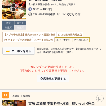
食べ飲み放題や宴会コース、単品など充実！
3001～4000円
ｱﾘｽﾄﾝﾎﾃﾙ宮崎(旧ﾎﾃﾙｸﾞﾗﾝﾃﾞｨ)ななめ前
個室
カード
禁煙席
喫煙席
【アプリ予約限定】最大800ポイント還元対象店
口コミ投稿特典対象店
ポイントプラス対象店
スマート支払い可
ネット予約可
クーポンあり
刺身3種盛、日南鶏もも炭火焼など 【季節の黒木屋コース10
クーポンを見る
品】 120分飲放付3980円（税込）
カレンダーの更新に失敗しました。
下記ボタンを押して空席状況を更新してください。
空席状況を更新する
PR
居酒屋
橘通り
宮崎 居酒屋 季節料理×お酒 結い-yui -(完全