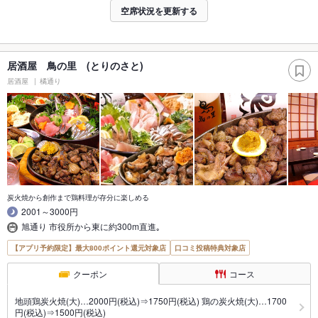
空席状況を更新する
居酒屋 鳥の里 (とりのさと)
居酒屋
橘通り
炭火焼から創作まで鶏料理が存分に楽しめる
2001～3000円
旭通り 市役所から東に約300m直進｡
【アプリ予約限定】最大800ポイント還元対象店
口コミ投稿特典対象店
クーポン
コース
地頭鶏炭火焼(大)…2000円(税込)⇒1750円(税込) 鶏の炭火焼(大)…1700
円(税込)⇒1500円(税込)