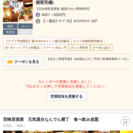
個室完備)
【完全個室居酒屋×厳選された季節料理】
4001～5000円
【一番街ｱｰｹｰﾄﾞ内】ｶﾒﾘｱｾｷﾓﾄﾋﾞﾙ2F
個室
カード
禁煙席
喫煙席
【アプリ予約限定】最大800ポイント還元対象店
口コミ投稿特典対象店
ポイントプラス対象店
スマート支払い可
ネット予約可
クーポンあり
【全日ご利用可能】 8名様以上のご予約で幹事様無料クーポン
クーポンを見る
カレンダーの更新に失敗しました。
下記ボタンを押して空席状況を更新してください。
空席状況を更新する
宮崎居酒屋 元気屋台なんでん横丁 食べ飲み放題
居酒屋
橘通り