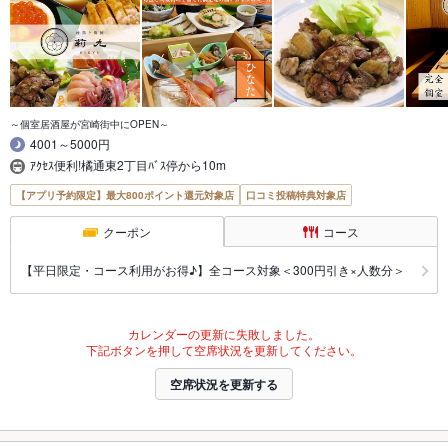
～個室居酒屋が宮崎街中にOPEN～
4001～5000円
ｱｸｾｽ便利!橘通東2丁目ﾊﾞｽ停から10m
【アプリ予約限定】最大800ポイント還元対象店
口コミ投稿特典対象店
クーポン
コース
【平日限定・コース利用がお得♪】全コース対象＜300円引き×人数分＞
カレンダーの更新に失敗しました。
下記ボタンを押して空席状況を更新してください。
空席状況を更新する