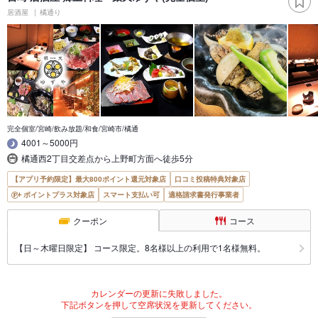
居酒屋
橘通り
完全個室/宮崎/飲み放題/和食/宮崎市/橘通
4001～5000円
橘通西2丁目交差点から上野町方面へ徒歩5分
【アプリ予約限定】最大800ポイント還元対象店
口コミ投稿特典対象店
ポイントプラス対象店
スマート支払い可
適格請求書発行事業者
クーポン
コース
【日～木曜日限定】 コース限定。8名様以上の利用で1名様無料。
カレンダーの更新に失敗しました。
下記ボタンを押して空席状況を更新してください。