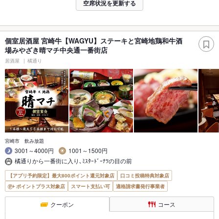
空席状況を更新する
個室居酒屋 宮崎牛【WAGYU】ステーキと宮崎地鶏和牛酒
場みやざき晴マチ中央通一番街店
居酒屋
橘通り
宮崎市 飲み放題
3001～4000円
1001～1500円
橘通りから一番街に入り､ﾐｽﾀｰﾄﾞｰﾅﾂの目の前
【アプリ予約限定】最大800ポイント還元対象店
口コミ投稿特典対象店
ポイントプラス対象店
スマート支払い可
適格請求書発行事業者
クーポン
コース