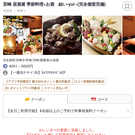
宮崎 居酒屋 季節料理×お酒 結い-yui -(完全個室完備)
居酒屋
橘通り
完全個室/宮崎市/和食/宮崎/橘通/飲み放題
4001～5000円
【一番街ｱｰｹｰﾄﾞ内】ｶﾒﾘｱｾｷﾓﾄﾋﾞﾙ2F
【アプリ予約限定】最大800ポイント還元対象店
口コミ投稿特典対象店
ポイントプラス対象店
スマート支払い可
クーポン
コース
【全日ご利用可能】 8名様以上のご予約で幹事様無料クーポン
カレンダーの更新に失敗しました。
下記ボタンを押して空席状況を更新してください。