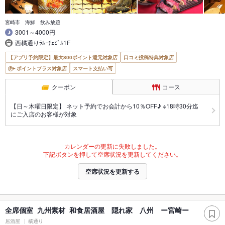
宮崎市 海鮮 飲み放題
3001～4000円
西橘通りﾗﾙｰﾁｪﾋﾞﾙ1F
【アプリ予約限定】最大800ポイント還元対象店
口コミ投稿特典対象店
ポイントプラス対象店
スマート支払い可
クーポン
コース
【日～木曜日限定】 ネット予約でお会計から10％OFF♪ ※18時30分迄
にご入店のお客様が対象
カレンダーの更新に失敗しました。
下記ボタンを押して空席状況を更新してください。
空席状況を更新する
全席個室 九州素材 和食居酒屋 隠れ家 八州 ー宮崎ー
居酒屋
橘通り