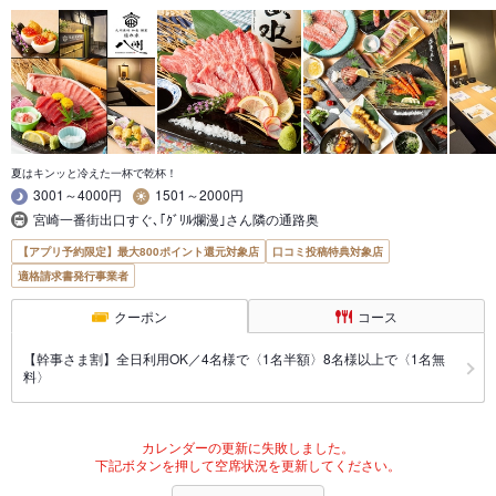
夏はキンッと冷えた一杯で乾杯！
3001～4000円
1501～2000円
宮崎一番街出口すぐ､｢ｸﾞﾘﾙ爛漫｣さん隣の通路奥
【アプリ予約限定】最大800ポイント還元対象店
口コミ投稿特典対象店
適格請求書発行事業者
クーポン
コース
【幹事さま割】全日利用OK／4名様で〈1名半額〉8名様以上で〈1名無
料〉
カレンダーの更新に失敗しました。
下記ボタンを押して空席状況を更新してください。