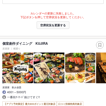
カレンダーの更新に失敗しました。
下記ボタンを押して空席状況を更新してください。
空席状況を更新する
個室創作ダイニング KUJIRA
居酒屋
橘通り
居酒屋 飲み放題
4001～5000円
一番街ｱｰｹｰﾄﾞ抜けてすぐ!!
【アプリ予約限定】最大800ポイント還元対象店
口コミ投稿特典対象店