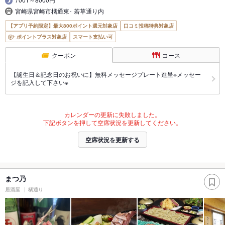
宮崎県宮崎市橘通東･ 若草通り内
【アプリ予約限定】最大800ポイント還元対象店
口コミ投稿特典対象店
ポイントプラス対象店
スマート支払い可
クーポン
コース
【誕生日＆記念日のお祝いに】無料メッセージプレート進呈※メッセー
ジを記入して下さい※
カレンダーの更新に失敗しました。
下記ボタンを押して空席状況を更新してください。
空席状況を更新する
まつ乃
居酒屋
橘通り