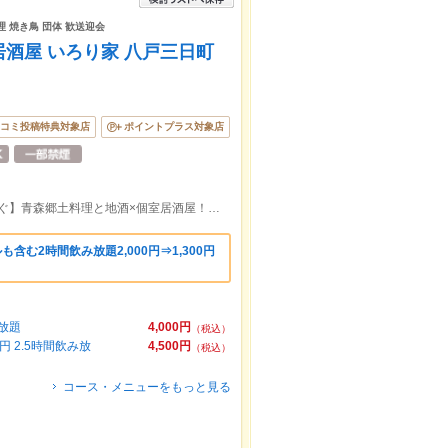
理 焼き鳥 団体 歓送迎会
酒屋 いろり家 八戸三日町
コミ投稿特典対象店
ポイントプラス対象店
【ＪＲ本八戸駅10分 三日町みろく横丁すぐ】青森郷土料理と地酒×個室居酒屋！飲み放題付きご宴会◎八戸の歓送迎会に！
含む2時間飲み放題2,000円⇒1,300円
み放題
4,000円
（税込）
 2.5時間飲み放
4,500円
（税込）
コース・メニューをもっと見る