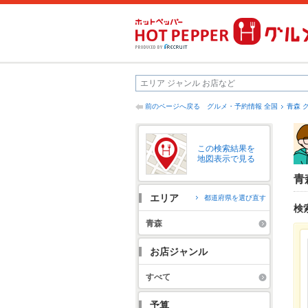
前のページへ戻る
グルメ・予約情報 全国
青森 
この検索結果を
地図表示で見る
青
エリア
都道府県を選び直す
検
青森
お店ジャンル
すべて
予算