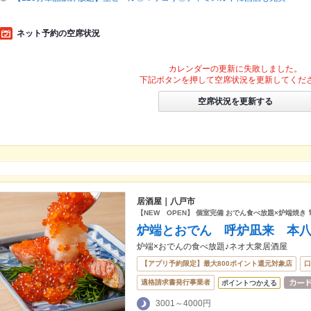
ネット予約の空席状況
カレンダーの更新に失敗しました。
下記ボタンを押して空席状況を更新してくだ
空席状況を更新する
居酒屋｜八戸市
【NEW OPEN】 個室完備 おでん食べ放題×炉端焼き 
炉端とおでん 呼炉凪来 本
炉端×おでんの食べ放題♪ネオ大衆居酒屋
【アプリ予約限定】最大800ポイント還元対象店
口
適格請求書発行事業者
ポイントつかえる
3001～4000円