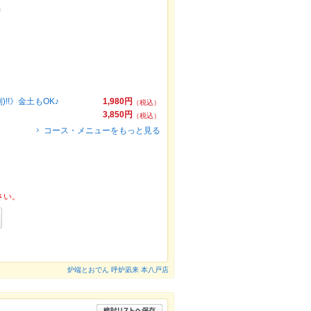
m
!!》金土もOK♪
1,980円
（税込）
3,850円
（税込）
コース・メニューをもっと見る
さい。
炉端とおでん 呼炉凪来 本八戸店