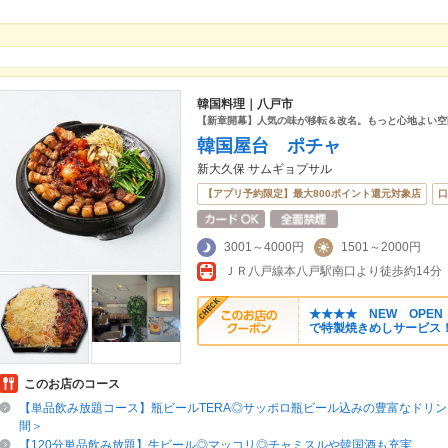
韓国料理｜八戸市
【新章開幕】人気の味が移転＆改名。もっと心地よい空
韓国屋台 ポチャ
新大久保 サムギョプサル
【アプリ予約限定】最大800ポイント還元対象店
口
3001～4000円
1501～2000円
ＪＲ八戸線本八戸駅南口より徒歩約14分
★★★★ NEW OPE
で特製焼きめしサービス
このお店のコース
【単品飲み放題コース】瓶ビールTERA◎サッポロ瓶ビール込みの豊富なドリン
間＞
【120分単品飲み放題】生ビール◎マッコリ◎チャミスルや韓国酒も充実