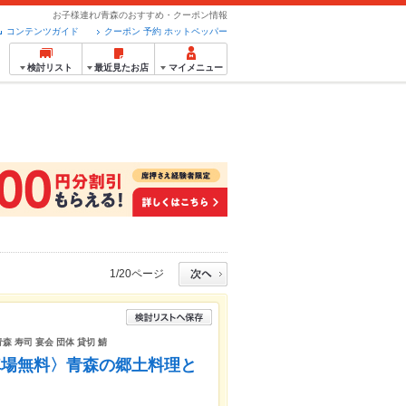
お子様連れ/青森のおすすめ・クーポン情報
コンテンツガイド
クーポン 予約 ホットペッパー
検討リスト
最近見たお店
マイメニュー
1/20ページ
森 寿司 宴会 団体 貸切 鯖
車場無料〉青森の郷土料理と