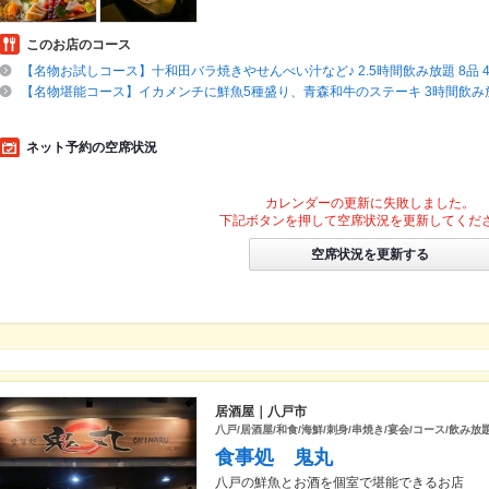
このお店のコース
【名物お試しコース】十和田バラ焼きやせんべい汁など♪ 2.5時間飲み放題 8品 4,
【名物堪能コース】イカメンチに鮮魚5種盛り、青森和牛のステーキ 3時間飲み放題 
ネット予約の空席状況
カレンダーの更新に失敗しました。
下記ボタンを押して空席状況を更新してくだ
空席状況を更新する
居酒屋｜八戸市
八戸/居酒屋/和食/海鮮/刺身/串焼き/宴会/コース/飲み放
食事処 鬼丸
八戸の鮮魚とお酒を個室で堪能できるお店