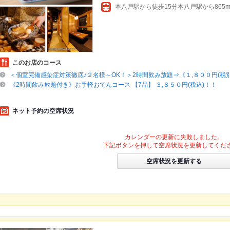
本八戸駅から徒歩15分本八戸駅から865
このお店のコース
＜個室完備感染症対策徹底♪２名様～OK！＞2時間飲み放題⇒《１,８００円(税別)
《2時間飲み放題付き》お手軽おでんコース 【7品】 ３,８５０円(税込)！！
ネット予約の空席状況
カレンダーの更新に失敗しました。
下記ボタンを押して空席状況を更新してくだ
空席状況を更新する