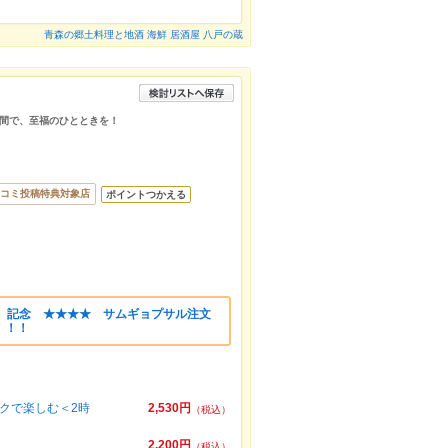
青森の郷土料理と地酒 海鮮 居酒屋 八戸の蔵
間で、至福のひとときを！
コミ投稿特典対象店
ポイントつかえる
N 記念 ★★★★ サムギョプサル注文
！！！
クで楽しむ＜2時
2,530円
（税込）
2,200円
（税込）