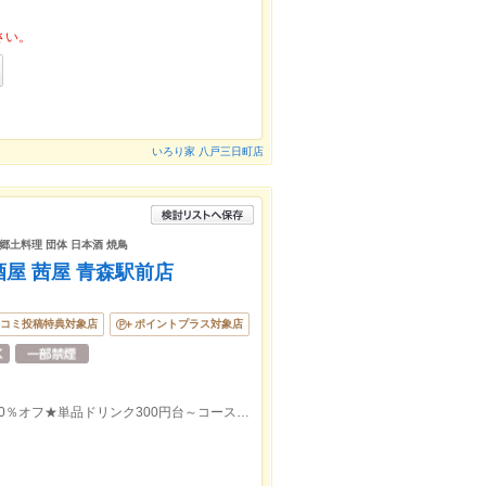
さい。
いろり家 八戸三日町店
 郷土料理 団体 日本酒 焼鳥
屋 茜屋 青森駅前店
コミ投稿特典対象店
ポイントプラス対象店
青森駅前【個室完備】フードorドリンク20％オフ★単品ドリンク300円台～コースじゃなくても飲み放題あり◎