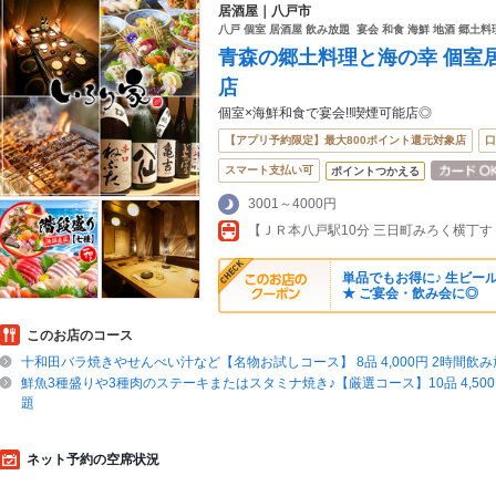
居酒屋｜八戸市
八戸 個室 居酒屋 飲み放題 宴会 和食 海鮮 地酒 郷土料
青森の郷土料理と海の幸 個室居
店
個室×海鮮和食で宴会!!喫煙可能店◎
【アプリ予約限定】最大800ポイント還元対象店
口
スマート支払い可
ポイントつかえる
3001～4000円
単品でもお得に♪ 生ビールも
★ ご宴会・飲み会に◎
このお店のコース
十和田バラ焼きやせんべい汁など【名物お試しコース】 8品 4,000円 2時間飲
鮮魚3種盛りや3種肉のステーキまたはスタミナ焼き♪【厳選コース】10品 4,500円
題
ネット予約の空席状況