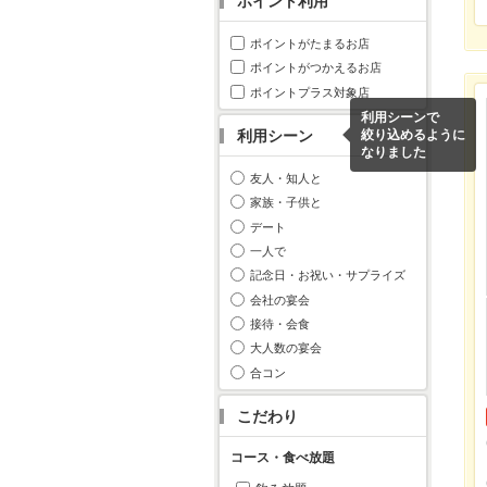
ポイント利用
ポイントがたまるお店
ポイントがつかえるお店
ポイントプラス対象店
利用シーンで
利用シーン
絞り込めるように
なりました
友人・知人と
家族・子供と
デート
一人で
記念日・お祝い・サプライズ
会社の宴会
接待・会食
大人数の宴会
合コン
こだわり
コース・食べ放題