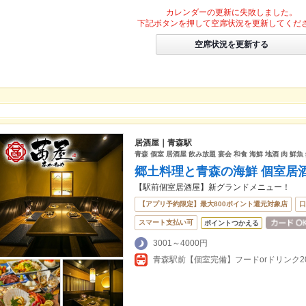
カレンダーの更新に失敗しました。
下記ボタンを押して空席状況を更新してくだ
空席状況を更新する
居酒屋｜青森駅
青森 個室 居酒屋 飲み放題 宴会 和食 海鮮 地酒 肉 鮮魚
郷土料理と青森の海鮮 個室居酒
【駅前個室居酒屋】新グランドメニュー！
【アプリ予約限定】最大800ポイント還元対象店
口
スマート支払い可
ポイントつかえる
3001～4000円