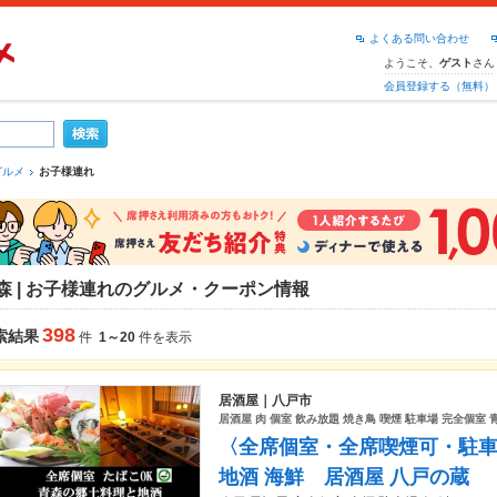
よくある問い合わせ
ようこそ、
さん
ゲスト
会員登録する（無料）
グルメ
お子様連れ
森 | お子様連れのグルメ・クーポン情報
398
索結果
件
1～20
件を表示
居酒屋｜八戸市
居酒屋 肉 個室 飲み放題 焼き鳥 喫煙 駐車場 完全個室 青
〈全席個室・全席喫煙可・駐
地酒 海鮮 居酒屋 八戸の蔵