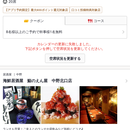
20席
【アプリ予約限定】最大800ポイント還元対象店
口コミ投稿特典対象店
クーポン
コース
8名様以上のご予約で幹事様1名無料
カレンダーの更新に失敗しました。
下記ボタンを押して空席状況を更新してください。
空席状況を更新する
居酒屋
中野
海鮮居酒屋 鮨のえん屋 中野北口店
ランチも営業！ご友人とのランチや昼飲みなど気軽にどうぞ♪