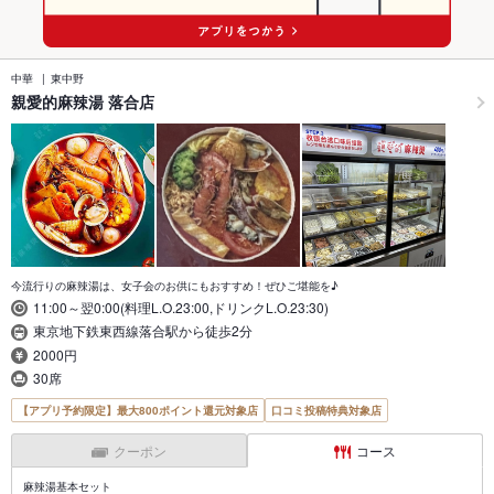
中華
東中野
親愛的麻辣湯 落合店
今流行りの麻辣湯は、女子会のお供にもおすすめ！ぜひご堪能を♪
11:00～翌0:00(料理L.O.23:00,ドリンクL.O.23:30)
東京地下鉄東西線落合駅から徒歩2分
2000円
30席
【アプリ予約限定】最大800ポイント還元対象店
口コミ投稿特典対象店
クーポン
コース
麻辣湯基本セット