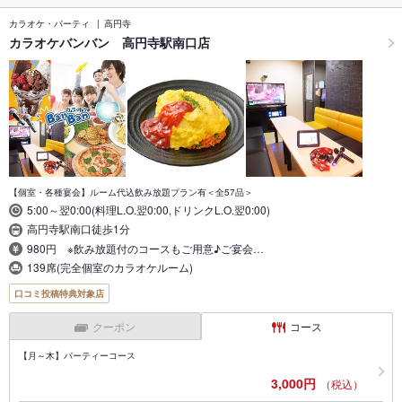
カラオケ・パーティ
高円寺
カラオケバンバン 高円寺駅南口店
【個室・各種宴会】ルーム代込飲み放題プラン有＜全57品＞
5:00～翌0:00(料理L.O.翌0:00,ドリンクL.O.翌0:00)
高円寺駅南口徒歩1分
980円 ※飲み放題付のコースもご用意♪ご宴会…
139席(完全個室のカラオケルーム)
口コミ投稿特典対象店
クーポン
コース
【月～木】パーティーコース
3,000円
（税込）