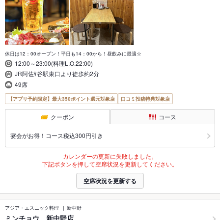
休日は12：00オープン！平日も14：00から！昼飲みに最適☆
12:00～23:00(料理L.O.22:00)
JR阿佐ｹ谷駅東口より徒歩約2分
49席
【アプリ予約限定】最大350ポイント還元対象店
口コミ投稿特典対象店
クーポン
コース
宴会がお得！コース税込300円引き
カレンダーの更新に失敗しました。
下記ボタンを押して空席状況を更新してください。
空席状況を更新する
アジア・エスニック料理
新中野
ミンチョウ 新中野店