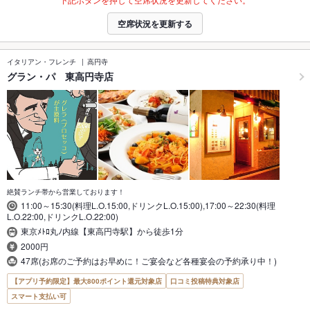
空席状況を更新する
イタリアン・フレンチ
高円寺
グラン・パ 東高円寺店
絶賛ランチ帯から営業しております！
11:00～15:30(料理L.O.15:00,ドリンクL.O.15:00),17:00～22:30(料理
L.O.22:00,ドリンクL.O.22:00)
東京ﾒﾄﾛ丸ﾉ内線【東高円寺駅】から徒歩1分
2000円
47席(お席のご予約はお早めに！ご宴会など各種宴会の予約承り中！)
【アプリ予約限定】最大800ポイント還元対象店
口コミ投稿特典対象店
スマート支払い可