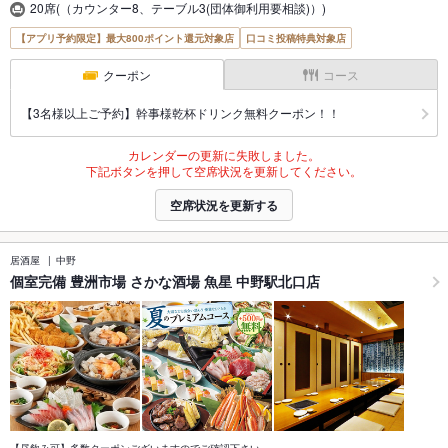
20席(（カウンター8、テーブル3(団体御利用要相談)）)
【アプリ予約限定】最大800ポイント還元対象店
口コミ投稿特典対象店
クーポン
コース
【3名様以上ご予約】幹事様乾杯ドリンク無料クーポン！！
カレンダーの更新に失敗しました。
下記ボタンを押して空席状況を更新してください。
空席状況を更新する
居酒屋
中野
個室完備 豊洲市場 さかな酒場 魚星 中野駅北口店
【昼飲み可】多数クーポンございますのでご確認下さい。