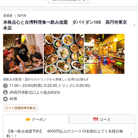
居酒屋
高円寺
本格点心と台湾料理食べ飲み放題 ダパイダン105 高円寺東京
本店
昼飲み大歓迎！流行りのドリンクから美味しい台湾のお酒も♪
11:00～23:00(料理L.O.22:30,ドリンクL.O.20:30)
JR高円寺駅北口より徒歩約2分
40席
口コミ投稿特典対象店
クーポン
コース
【食べ飲み放題予約】 4000円以上のコース10名様以上で１名様分無
料！！