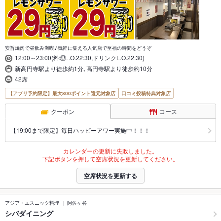
安旨焼肉で昼飲み満喫♪気軽に集える人気店で至福の時間をどうぞ
12:00～23:00(料理L.O.22:30,ドリンクL.O.22:30)
新高円寺駅より徒歩約1分､高円寺駅より徒歩約10分
42席
【アプリ予約限定】最大800ポイント還元対象店
口コミ投稿特典対象店
クーポン
コース
【19:00まで限定】毎日ハッピーアワー実施中！！！
カレンダーの更新に失敗しました。
下記ボタンを押して空席状況を更新してください。
空席状況を更新する
アジア・エスニック料理
阿佐ヶ谷
シバダイニング