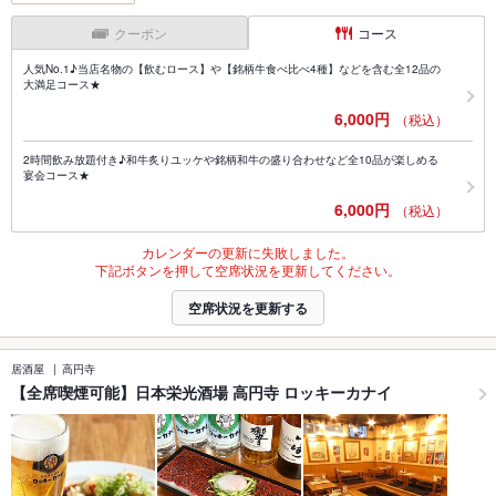
クーポン
コース
人気No.1♪当店名物の【飲むロース】や【銘柄牛食べ比べ4種】などを含む全12品の
大満足コース★
6,000円
（税込）
2時間飲み放題付き♪和牛炙りユッケや銘柄和牛の盛り合わせなど全10品が楽しめる
宴会コース★
6,000円
（税込）
カレンダーの更新に失敗しました。
下記ボタンを押して空席状況を更新してください。
空席状況を更新する
居酒屋
高円寺
【全席喫煙可能】日本栄光酒場 高円寺 ロッキーカナイ