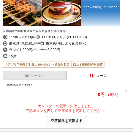
全席個室の和食居酒屋で炭火焼き鳥が食べ放題！
11:30～20:00(料理L.O.19:30,ドリンクL.O.19:30)
東京ﾒﾄﾛ東西線,JR中野(東京)駅南口より徒歩約7分
ランチ1,000円/ディナー3,000円
15席
【アプリ予約限定】最大800ポイント還元対象店
口コミ投稿特典対象店
クーポン
コース
お席のみのご予約！
0円
（税込）
カレンダーの更新に失敗しました。
下記ボタンを押して空席状況を更新してください。
空席状況を更新する