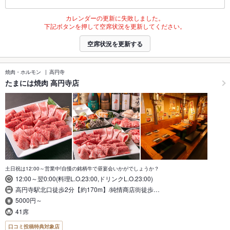
カレンダーの更新に失敗しました。
下記ボタンを押して空席状況を更新してください。
空席状況を更新する
焼肉・ホルモン
高円寺
たまには焼肉 高円寺店
土日祝は12:00～営業中!自慢の銘柄牛で昼宴会いかがでしょうか？
12:00～翌0:00(料理L.O.23:00,ドリンクL.O.23:00)
高円寺駅北口徒歩2分【約170m】/純情商店街徒歩…
5000円～
41席
口コミ投稿特典対象店