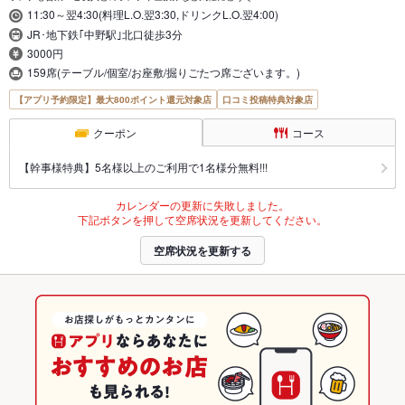
11:30～翌4:30(料理L.O.翌3:30,ドリンクL.O.翌4:00)
JR･地下鉄｢中野駅｣北口徒歩3分
3000円
159席(テーブル/個室/お座敷/掘りごたつ席ございます。)
【アプリ予約限定】最大800ポイント還元対象店
口コミ投稿特典対象店
クーポン
コース
【幹事様特典】5名様以上のご利用で1名様分無料!!!
カレンダーの更新に失敗しました。
下記ボタンを押して空席状況を更新してください。
空席状況を更新する