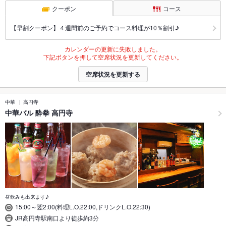
クーポン
コース
【早割クーポン】４週間前のご予約でコース料理が10％割引♪
カレンダーの更新に失敗しました。
下記ボタンを押して空席状況を更新してください。
空席状況を更新する
中華
高円寺
中華バル 酔拳 高円寺
昼飲みも出来ます♪
15:00～翌2:00(料理L.O.22:00,ドリンクL.O.22:30)
JR高円寺駅南口より徒歩約3分