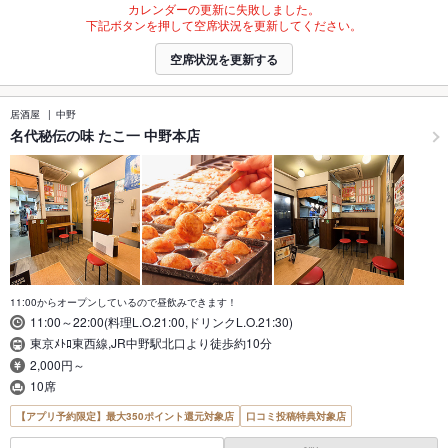
カレンダーの更新に失敗しました。
下記ボタンを押して空席状況を更新してください。
空席状況を更新する
居酒屋
中野
名代秘伝の味 たこ一 中野本店
11:00からオープンしているので昼飲みできます！
11:00～22:00(料理L.O.21:00,ドリンクL.O.21:30)
東京ﾒﾄﾛ東西線,JR中野駅北口より徒歩約10分
2,000円～
10席
【アプリ予約限定】最大350ポイント還元対象店
口コミ投稿特典対象店