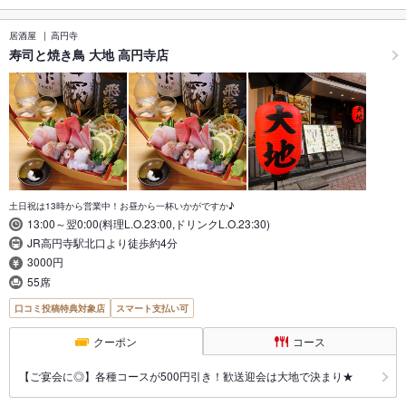
居酒屋
高円寺
寿司と焼き鳥 大地 高円寺店
土日祝は13時から営業中！お昼から一杯いかがですか♪
13:00～翌0:00(料理L.O.23:00,ドリンクL.O.23:30)
JR高円寺駅北口より徒歩約4分
3000円
55席
口コミ投稿特典対象店
スマート支払い可
クーポン
コース
【ご宴会に◎】各種コースが500円引き！歓送迎会は大地で決まり★