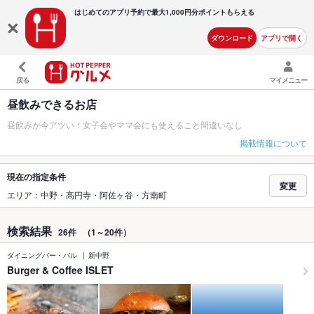
はじめてのアプリ予約で最大
1,000円分ポイントもらえる
ダウンロード
アプリで開く
戻る
マイメニュー
昼飲みできるお店
昼飲みが今アツい！女子会やママ会にも使えること間違いなし
掲載情報について
現在の指定条件
変更
エリア：中野・高円寺・阿佐ヶ谷・方南町
検索結果
26件
（1～20件）
ダイニングバー・バル
新中野
Burger & Coffee ISLET