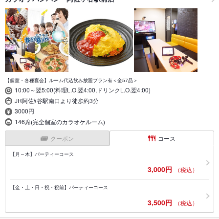
【個室・各種宴会】ルーム代込飲み放題プラン有＜全57品＞
10:00～翌5:00(料理L.O.翌4:00,ドリンクL.O.翌4:00)
JR阿佐ｹ谷駅南口より徒歩約3分
3000円
146席(完全個室のカラオケルーム)
クーポン
コース
【月～木】パーティーコース
3,000円
（税込）
【金・土・日・祝・祝前】パーティーコース
3,500円
（税込）