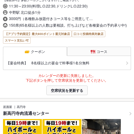
11:30～23:00(料理L.O.22:30,ドリンクL.O.22:30)
中野駅 北口徒歩1分
3000円（各種飲み放題付きコース等をご用意して…
150席(65名様以上の人数は要相談。打ち上げなど各種宴会の予約承り中!)
【アプリ予約限定】最大800ポイント還元対象店
口コミ投稿特典対象店
スマート支払い可
クーポン
コース
【宴会特典】 8名様以上の宴会で幹事様1名分無料
カレンダーの更新に失敗しました。
下記ボタンを押して空席状況を更新してください。
空席状況を更新する
居酒屋
高円寺
新高円寺肉流通センター