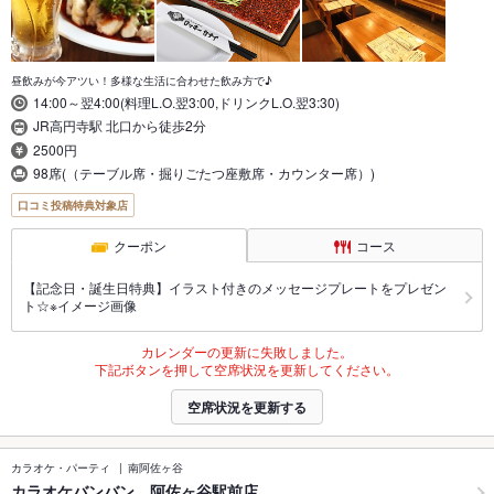
昼飲みが今アツい！多様な生活に合わせた飲み方で♪
14:00～翌4:00(料理L.O.翌3:00,ドリンクL.O.翌3:30)
JR高円寺駅 北口から徒歩2分
2500円
98席(（テーブル席・掘りごたつ座敷席・カウンター席）)
口コミ投稿特典対象店
クーポン
コース
【記念日・誕生日特典】イラスト付きのメッセージプレートをプレゼン
ト☆※イメージ画像
カレンダーの更新に失敗しました。
下記ボタンを押して空席状況を更新してください。
空席状況を更新する
カラオケ・パーティ
南阿佐ヶ谷
カラオケバンバン 阿佐ヶ谷駅前店