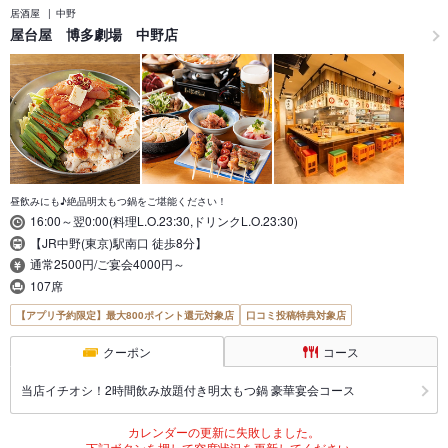
居酒屋
中野
屋台屋 博多劇場 中野店
昼飲みにも♪絶品明太もつ鍋をご堪能ください！
16:00～翌0:00(料理L.O.23:30,ドリンクL.O.23:30)
【JR中野(東京)駅南口 徒歩8分】
通常2500円/ご宴会4000円～
107席
【アプリ予約限定】最大800ポイント還元対象店
口コミ投稿特典対象店
クーポン
コース
当店イチオシ！2時間飲み放題付き明太もつ鍋 豪華宴会コース
カレンダーの更新に失敗しました。
下記ボタンを押して空席状況を更新してください。