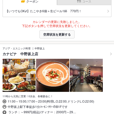
クーポン
コース
【いつでもOK♪】たこやき6個＋生ビール1杯 770円！
カレンダーの更新に失敗しました。
下記ボタンを押して空席状況を更新してください。
空席状況を更新する
アジア・エスニック料理
中野坂上
カナピナ 中野坂上店
11時から元気に営業！0次会、各種宴会に！
11:00～15:00,17:00～23:00(料理L.O.22:00,ドリンクL.O.22:00)
中野坂上駅下車徒歩1分/ﾊｰﾓﾆｰﾀﾜｰのB1Fです
ランチ：～999円(税込)/ディナー：2000円～29…