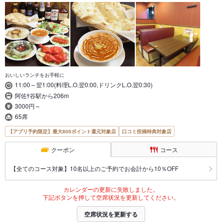
おいしいランチをお手軽に
11:00～翌1:00(料理L.O.翌0:00,ドリンクL.O.翌0:30)
阿佐ｹ谷駅から206m
3000円～
65席
【アプリ予約限定】最大800ポイント還元対象店
口コミ投稿特典対象店
クーポン
コース
【全てのコース対象】10名以上のご予約でお会計から10％OFF
カレンダーの更新に失敗しました。
下記ボタンを押して空席状況を更新してください。
空席状況を更新する