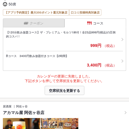
50席
【アプリ予約限定】最大350ポイント還元対象店
口コミ投稿特典対象店
クーポン
コース
【120分飲み放題コース】ザ・プレミアム・モルツ1杯付！全23品999円(税込)の圧倒
的コスパ！
999円
（税込）
Bコース 3400円飲み放題付きコース【2時間】
3,400円
（税込）
カレンダーの更新に失敗しました。
下記ボタンを押して空席状況を更新してください。
空席状況を更新する
居酒屋
阿佐ヶ谷
アカマル屋 阿佐ヶ谷店