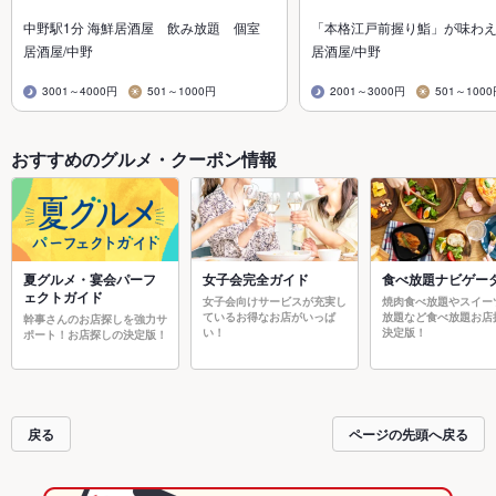
中野駅1分 海鮮居酒屋 飲み放題 個室
「本格江戸前握り鮨」が味わ
居酒屋/中野
居酒屋/中野
3001～4000円
501～1000円
2001～3000円
501～100
おすすめのグルメ・クーポン情報
夏グルメ・宴会パーフ
女子会完全ガイド
食べ放題ナビゲー
ェクトガイド
女子会向けサービスが充実し
焼肉食べ放題やスイー
ているお得なお店がいっぱ
放題など食べ放題お店
幹事さんのお店探しを強力サ
い！
決定版！
ポート！お店探しの決定版！
戻る
ページの先頭へ戻る