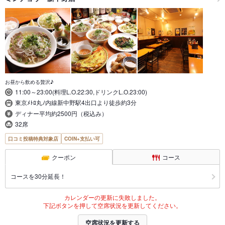
お昼から飲める贅沢♪
11:00～23:00(料理L.O.22:30,ドリンクL.O.23:00)
東京ﾒﾄﾛ丸ﾉ内線新中野駅4出口より徒歩約3分
ディナー平均約2500円（税込み）
32席
口コミ投稿特典対象店
COIN+支払い可
クーポン
コース
コースを30分延長！
カレンダーの更新に失敗しました。
下記ボタンを押して空席状況を更新してください。
空席状況を更新する