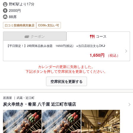
野町駅より17分
2000円
88席
口コミ投稿特典対象店
COIN+支払い可
クーポン
コース
【平日限定！】2時間単品飲み放題 1650円(税込) ※当日店頭注文もOK♪
1,650円
（税込）
カレンダーの更新に失敗しました。
下記ボタンを押して空席状況を更新してください。
空席状況を更新する
居酒屋
武蔵・近江町
炭火串焼き・肴菜 八千屋 近江町市場店