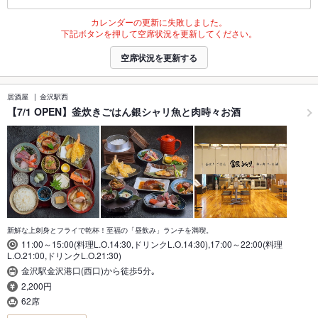
カレンダーの更新に失敗しました。
下記ボタンを押して空席状況を更新してください。
空席状況を更新する
居酒屋
金沢駅西
【7/1 OPEN】釜炊きごはん銀シャリ魚と肉時々お酒
新鮮な上刺身とフライで乾杯！至福の「昼飲み」ランチを満喫。
11:00～15:00(料理L.O.14:30,ドリンクL.O.14:30),17:00～22:00(料理
L.O.21:00,ドリンクL.O.21:30)
金沢駅金沢港口(西口)から徒歩5分｡
2,200円
62席