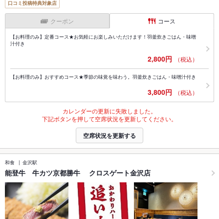
口コミ投稿特典対象店
クーポン
コース
【お料理のみ】定番コース★お気軽にお楽しみいただけます！羽釜炊きごはん・味噌
汁付き
2,800円
（税込）
【お料理のみ】おすすめコース★季節の味覚を味わう。羽釜炊きごはん・味噌汁付き
3,800円
（税込）
カレンダーの更新に失敗しました。
下記ボタンを押して空席状況を更新してください。
空席状況を更新する
和食
金沢駅
能登牛 牛カツ京都勝牛 クロスゲート金沢店