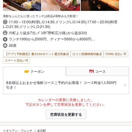
海鮮をふんだんに使ったランチは絶品♪昼飲みも大歓迎！
11:00～15:00(料理L.O.14:30,ドリンクL.O.14:30),17:00～22:00(料理
L.O.21:30,ドリンクL.O.21:30)
片町より徒歩7分｡ﾊﾞｽ停｢野町広小路｣から徒歩3分
ランチ1000から2000円、ディナー5000から6000円…
26席
【アプリ予約限定】最大350ポイント還元対象店
口コミ投稿特典対象店
COIN+支払い可
スマート支払い可
クーポン
コース
8名様以上おまかせ海鮮コースご予約のお客様！ コース料金1人500円
引き！
カレンダーの更新に失敗しました。
下記ボタンを押して空席状況を更新してください。
空席状況を更新する
イタリアン・フレンチ
金沢駅