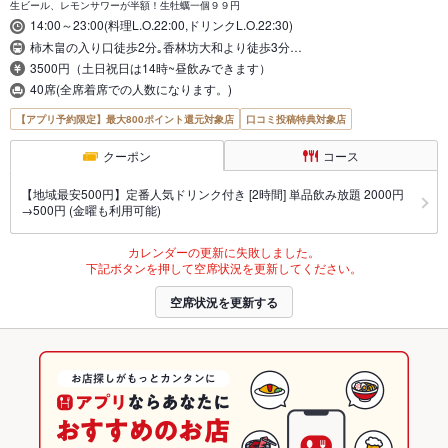
生ビール、レモンサワーが半額！生牡蠣一個９９円
14:00～23:00(料理L.O.22:00,ドリンクL.O.22:30)
柿木畠の入り口徒歩2分｡香林坊大和より徒歩3分…
3500円（土日祝日は14時~昼飲みできます）
40席(全席着席での人数になります。)
【アプリ予約限定】最大800ポイント還元対象店
口コミ投稿特典対象店
クーポン
コース
【地域最安500円】定番人気ドリンク付き [2時間] 単品飲み放題 2000円
→500円 (金曜も利用可能)
カレンダーの更新に失敗しました。
下記ボタンを押して空席状況を更新してください。
空席状況を更新する