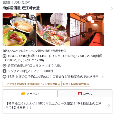
居酒屋
武蔵・近江町
海鮮居酒屋 近江町食堂
贅沢おつまみでお昼から一杯♪北陸の海鮮と地元食材◎
10:30～15:00(料理L.O.14:30,ドリンクL.O.14:30),17:00～20:00(料理
L.O.19:30,ドリンクL.O.19:30)
近江町市場ｴﾑｻﾞ口より入ってすぐ右側｡
ランチ2000円／ディナー3000円
84席(お席のご予約はお早めに！ご宴会など各種宴会の予約承り中！)
【アプリ予約限定】最大800ポイント還元対象店
口コミ投稿特典対象店
クーポン
コース
【幹事様にうれしい♪】5800円以上のコース限定！10名様以上のご利
用で1名様無料！！