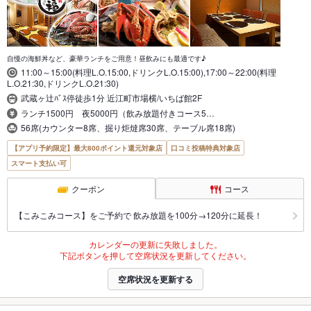
自慢の海鮮丼など、豪華ランチをご用意！昼飲みにも最適です♪
11:00～15:00(料理L.O.15:00,ドリンクL.O.15:00),17:00～22:00(料理
L.O.21:30,ドリンクL.O.21:30)
武蔵ヶ辻ﾊﾞｽ停徒歩1分 近江町市場横/いちば館2F
ランチ1500円 夜5000円（飲み放題付きコース5…
56席(カウンター8席、掘り炬燵席30席、テーブル席18席)
【アプリ予約限定】最大800ポイント還元対象店
口コミ投稿特典対象店
スマート支払い可
クーポン
コース
【こみこみコース】をご予約で 飲み放題を100分→120分に延長！
カレンダーの更新に失敗しました。
下記ボタンを押して空席状況を更新してください。
空席状況を更新する