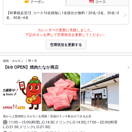
クーポン
コース
【幹事様必見!!】コース10名様毎に1名様分が無料！20名~2名、30名~3
名、40名~4名
カレンダーの更新に失敗しました。
下記ボタンを押して空席状況を更新してください。
空席状況を更新する
焼肉・ホルモン
野々市
【8/8 OPEN】焼肉たなか商店
昼から上質焼肉とホルモンを堪能！至福のランチ飲みができるお店
11:00～15:00(料理L.O.14:30,ドリンクL.O.14:30),17:00～22:00(料理
L.O.21:30,ドリンクL.O.21:30)