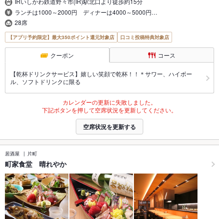
IRいしかわ鉄道野々市(IR)駅北口より徒歩約15分
ランチは1000～2000円 ディナーは4000～5000円…
28席
【アプリ予約限定】最大350ポイント還元対象店
口コミ投稿特典対象店
クーポン
コース
【乾杯ドリンクサービス】嬉しい笑顔で乾杯！！＊サワー、ハイボー
ル、ソフトドリンクに限る
カレンダーの更新に失敗しました。
下記ボタンを押して空席状況を更新してください。
空席状況を更新する
居酒屋
片町
町家食堂 晴れやか