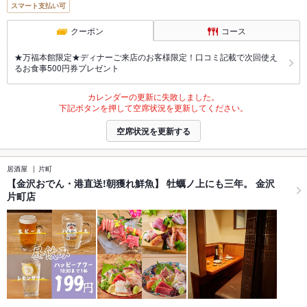
スマート支払い可
クーポン
コース
★万福本館限定★ディナーご来店のお客様限定！口コミ記載で次回使え
るお食事500円券プレゼント
カレンダーの更新に失敗しました。
下記ボタンを押して空席状況を更新してください。
空席状況を更新する
居酒屋
片町
【金沢おでん・港直送!朝獲れ鮮魚】 牡蠣ノ上にも三年。 金沢
片町店