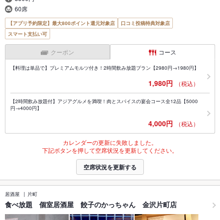
60席
【アプリ予約限定】最大800ポイント還元対象店
口コミ投稿特典対象店
スマート支払い可
クーポン
コース
【料理は単品で】プレミアムモルツ付き！2時間飲み放題プラン【2980円→1980円】
1,980円
（税込）
【2時間飲み放題付】アジアグルメを満喫！肉とスパイスの宴会コース全12品【5000
円→4000円】
4,000円
（税込）
カレンダーの更新に失敗しました。
下記ボタンを押して空席状況を更新してください。
空席状況を更新する
居酒屋
片町
食べ放題 個室居酒屋 餃子のかっちゃん 金沢片町店