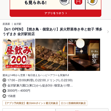
居酒屋
金沢駅
【6/1 OPEN】【焼き鳥・個室あり】炭火野菜巻き串と餃子 博多
うずまき 金沢駅前店
週末は14時から営業！毎日使えるハッピーアワーも実施中♪
17:00～23:00(料理L.O.22:00,ドリンクL.O.22:00)
金沢駅兼六園口(東口)から徒歩3分 /個室あり/喫…
3000円～4000円
158席
【アプリ予約限定】最大800ポイント還元対象店
口コミ投稿特典対象店