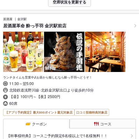
空席状況を更新する
居酒屋
金沢駅
居酒屋革命 酔っ手羽 金沢駅前店
ランチタイムも営業中♪お昼から愉しむなら酔っ手羽へどうぞ！
11:30～翌5:00
北陸鉄道浅野川線･北鉄金沢駅出口より徒歩約10分
【昼】1001円～【夜】2500円
60席
【アプリ予約限定】最大800ポイント還元対象店
口コミ投稿特典対象店
クーポン
コース
【幹事様特典】コースご予約限定6名様以上で1名様無料！！