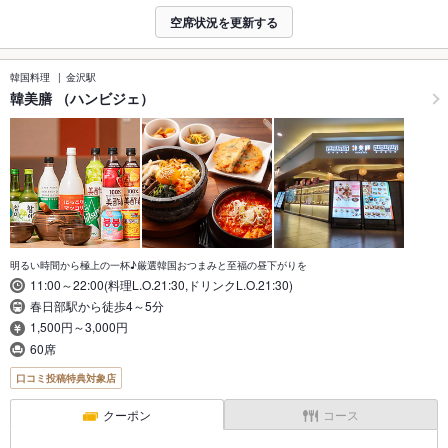
空席状況を更新する
韓国料理
金沢駅
韓美膳 （ハンビジェ）
明るい時間から極上の一杯♪厳選韓国おつまみと至福の昼下がりを
11:00～22:00(料理L.O.21:30,ドリンクL.O.21:30)
春日部駅から徒歩4～5分
1,500円～3,000円
60席
口コミ投稿特典対象店
クーポン
コース