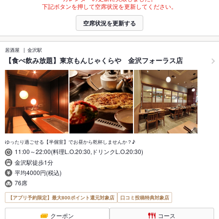
下記ボタンを押して空席状況を更新してください。
空席状況を更新する
居酒屋
金沢駅
【食べ飲み放題】東京もんじゃくらや 金沢フォーラス店
ゆったり過ごせる【半個室】でお昼から乾杯しませんか？♪
11:00～22:00(料理L.O.20:30,ドリンクL.O.20:30)
金沢駅徒歩1分
平均4000円(税込)
76席
【アプリ予約限定】最大800ポイント還元対象店
口コミ投稿特典対象店
クーポン
コース