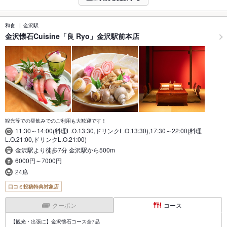
和食
金沢駅
金沢懐石Cuisine「良 Ryo」金沢駅前本店
観光等での昼飲みでのご利用も大歓迎です！
11:30～14:00(料理L.O.13:30,ドリンクL.O.13:30),17:30～22:00(料理
L.O.21:00,ドリンクL.O.21:00)
金沢駅より徒歩7分 金沢駅から500m
6000円～7000円
24席
口コミ投稿特典対象店
クーポン
コース
【観光・出張に】金沢懐石コース全7品