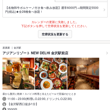
【名物和牛ボルケーノ付き食べ飲み放題】通常6000円→期間限定5500
円(税込)★全28種食べ放題！
カレンダーの更新に失敗しました。
下記ボタンを押して空席状況を更新してください。
空席状況を更新する
居酒屋
金沢駅
アジアンリゾート NEW DELHI 金沢駅前店
昼から贅沢に乾杯！スパイス料理と冷えたビールで至福のひととき
11:00～23:00(料理L.O.22:00,ドリンクL.O.22:30)
【金沢駅西口徒歩1分】
3500円