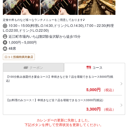
定食や丼ものなど様々なランチメニューをご用意しております♪
10:30～15:00(料理L.O.14:30,ドリンクL.O.14:30),17:00～22:30(料理
L.O.22:00,ドリンクL.O.22:00)
近江町市場内いちば館2階/金沢駅から徒歩15分
1,000円～5,000円
48席
口コミ投稿特典対象店
クーポン
コース
【100分飲み放題付き宴会コース】串焼きなど全７品を堪能できるコース5000円(税
込)
5,000円
（税込）
【お料理のみコース！】串焼きなど全７品を堪能できるコース3300円(税込)
3,300円
（税込）
カレンダーの更新に失敗しました。
下記ボタンを押して空席状況を更新してください。