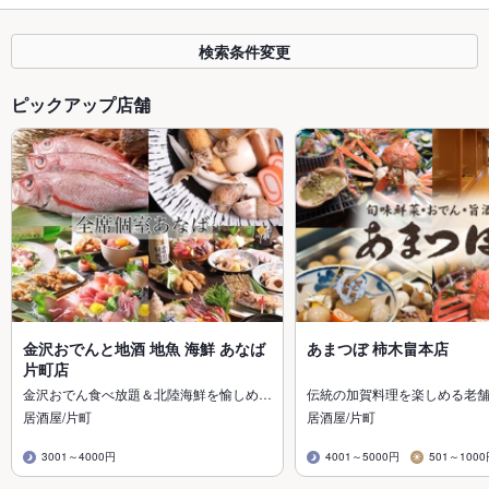
検索条件変更
ピックアップ店舗
金沢おでんと地酒 地魚 海鮮 あなば
あまつぼ 柿木畠本店
片町店
金沢おでん食べ放題＆北陸海鮮を愉しめ…
伝統の加賀料理を楽しめる老
居酒屋/片町
居酒屋/片町
3001～4000円
4001～5000円
501～100