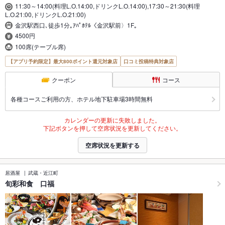
11:30～14:00(料理L.O.14:00,ドリンクL.O.14:00),17:30～21:30(料理
L.O.21:00,ドリンクL.O.21:00)
金沢駅西口､徒歩1分｡ｱﾊﾟﾎﾃﾙ〈金沢駅前〉1F｡
4500円
100席(テーブル席)
【アプリ予約限定】最大800ポイント還元対象店
口コミ投稿特典対象店
クーポン
コース
各種コースご利用の方、ホテル地下駐車場3時間無料
カレンダーの更新に失敗しました。
下記ボタンを押して空席状況を更新してください。
空席状況を更新する
居酒屋
武蔵・近江町
旬彩和食 口福