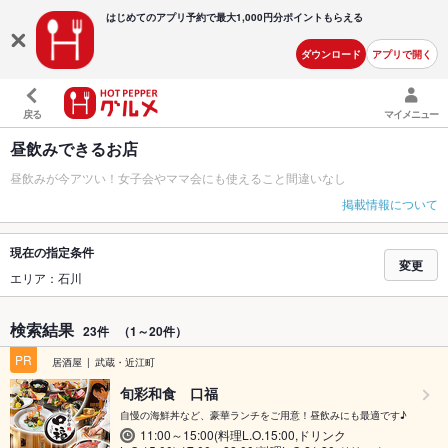
はじめてのアプリ予約で最大
1,000円分ポイントもらえる
ダウンロード
アプリで開く
戻る
マイメニュー
昼飲みできるお店
昼飲みが今アツい！女子会やママ会にも使えること間違いなし
掲載情報について
現在の指定条件
変更
エリア：石川
検索結果
23件
（1～20件）
PR
居酒屋
武蔵・近江町
旬彩和食 口福
自慢の海鮮丼など、豪華ランチをご用意！昼飲みにも最適です♪
11:00～15:00(料理L.O.15:00,ドリンク