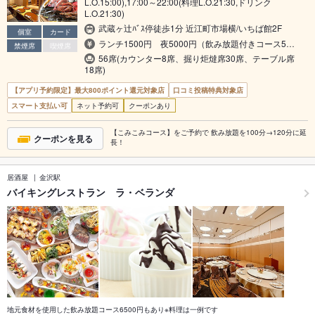
L.O.15:00),17:00～22:00(料理L.O.21:30,ドリンク
L.O.21:30)
武蔵ヶ辻ﾊﾞｽ停徒歩1分 近江町市場横/いちば館2F
個室
カード
ランチ1500円 夜5000円（飲み放題付きコース5…
禁煙席
喫煙席
56席(カウンター8席、掘り炬燵席30席、テーブル席
18席)
【アプリ予約限定】最大800ポイント還元対象店
口コミ投稿特典対象店
スマート支払い可
ネット予約可
クーポンあり
【こみこみコース】をご予約で 飲み放題を100分→120分に延
クーポンを見る
長！
居酒屋
金沢駅
バイキングレストラン ラ・ベランダ
地元食材を使用した飲み放題コース6500円もあり※料理は一例です