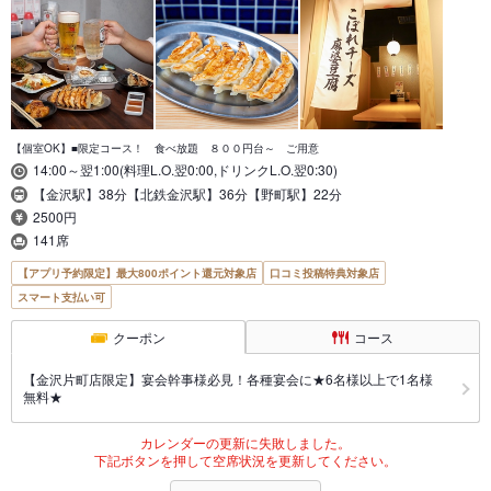
【個室OK】■限定コース！ 食べ放題 ８００円台～ ご用意
14:00～翌1:00(料理L.O.翌0:00,ドリンクL.O.翌0:30)
【金沢駅】38分【北鉄金沢駅】36分【野町駅】22分
2500円
141席
【アプリ予約限定】最大800ポイント還元対象店
口コミ投稿特典対象店
スマート支払い可
クーポン
コース
【金沢片町店限定】宴会幹事様必見！各種宴会に★6名様以上で1名様
無料★
カレンダーの更新に失敗しました。
下記ボタンを押して空席状況を更新してください。