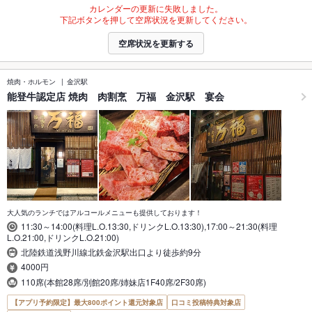
カレンダーの更新に失敗しました。
下記ボタンを押して空席状況を更新してください。
空席状況を更新する
焼肉・ホルモン
金沢駅
能登牛認定店 焼肉 肉割烹 万福 金沢駅 宴会
大人気のランチではアルコールメニューも提供しております！
11:30～14:00(料理L.O.13:30,ドリンクL.O.13:30),17:00～21:30(料理
L.O.21:00,ドリンクL.O.21:00)
北陸鉄道浅野川線北鉄金沢駅出口より徒歩約9分
4000円
110席(本館28席/別館20席/姉妹店1F40席/2F30席)
【アプリ予約限定】最大800ポイント還元対象店
口コミ投稿特典対象店