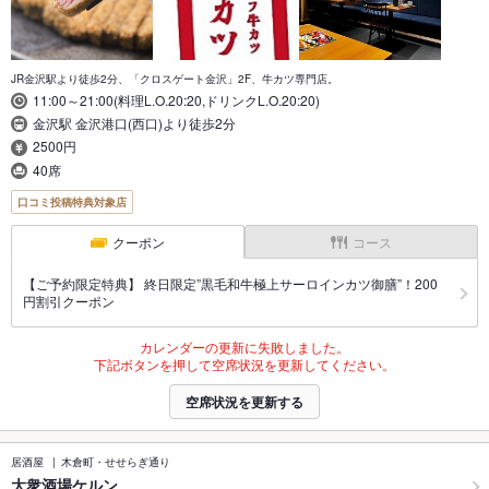
JR金沢駅より徒歩2分、「クロスゲート金沢」2F、牛カツ専門店。
11:00～21:00(料理L.O.20:20,ドリンクL.O.20:20)
金沢駅 金沢港口(西口)より徒歩2分
2500円
40席
口コミ投稿特典対象店
クーポン
コース
【ご予約限定特典】 終日限定”黒毛和牛極上サーロインカツ御膳”！200
円割引クーポン
カレンダーの更新に失敗しました。
下記ボタンを押して空席状況を更新してください。
空席状況を更新する
居酒屋
木倉町・せせらぎ通り
大衆酒場ケルン