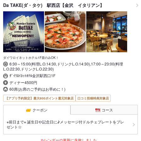
Da TAKE(ダ・タケ) 駅西店【金沢 イタリアン】
ダイワロイネットホテル1F昼のみOK！
6:30～15:00(料理L.O.14:30,ドリンクL.O.14:30),17:00～23:00(料理
L.O.22:30,ドリンクL.O.22:30)
ﾀﾞｲﾜﾛｲﾈｯﾄﾎﾃﾙ金沢駅西口1F
ディナー4500円
60席(お席のご予約はお早めに！)
【アプリ予約限定】最大800ポイント還元対象店
口コミ投稿特典対象店
クーポン
コース
※前日まで※ 誕生日や記念日に♪メッセージ付ドルチェプレートをプレ
ゼント☆
カレンダーの更新に失敗しました。