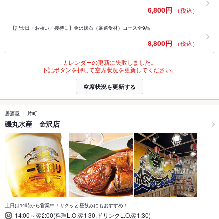
6,800円
（税込）
【記念日・お祝い・接待に】金沢懐石（厳選食材）コース全9品
8,800円
（税込）
カレンダーの更新に失敗しました。
下記ボタンを押して空席状況を更新してください。
空席状況を更新する
居酒屋
片町
磯丸水産 金沢店
土日は14時から営業中！サクッと昼飲みにもおすすめ！
14:00～翌2:00(料理L.O.翌1:30,ドリンクL.O.翌1:30)