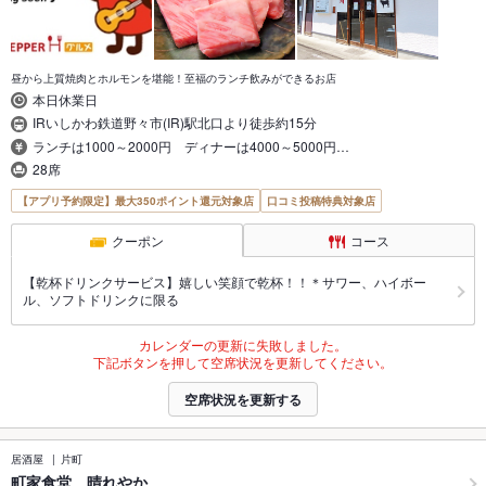
昼から上質焼肉とホルモンを堪能！至福のランチ飲みができるお店
本日休業日
IRいしかわ鉄道野々市(IR)駅北口より徒歩約15分
ランチは1000～2000円 ディナーは4000～5000円…
28席
【アプリ予約限定】最大350ポイント還元対象店
口コミ投稿特典対象店
クーポン
コース
【乾杯ドリンクサービス】嬉しい笑顔で乾杯！！＊サワー、ハイボー
ル、ソフトドリンクに限る
カレンダーの更新に失敗しました。
下記ボタンを押して空席状況を更新してください。
空席状況を更新する
居酒屋
片町
町家食堂 晴れやか