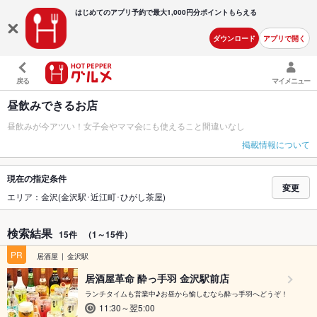
はじめてのアプリ予約で最大
1,000円分ポイントもらえる
ダウンロード
アプリで開く
戻る
マイメニュー
昼飲みできるお店
昼飲みが今アツい！女子会やママ会にも使えること間違いなし
掲載情報について
現在の指定条件
変更
エリア：金沢(金沢駅･近江町･ひがし茶屋)
検索結果
15件
（1～15件）
PR
居酒屋
金沢駅
居酒屋革命 酔っ手羽 金沢駅前店
ランチタイムも営業中♪お昼から愉しむなら酔っ手羽へどうぞ！
11:30～翌5:00