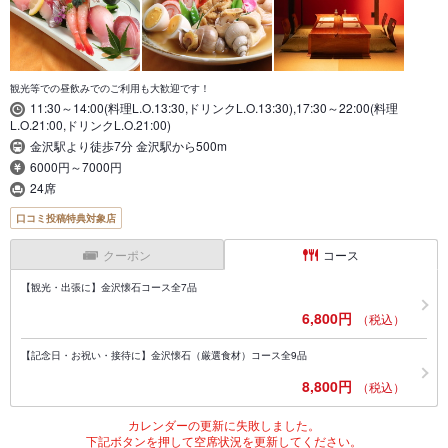
観光等での昼飲みでのご利用も大歓迎です！
11:30～14:00(料理L.O.13:30,ドリンクL.O.13:30),17:30～22:00(料理
L.O.21:00,ドリンクL.O.21:00)
金沢駅より徒歩7分 金沢駅から500m
6000円～7000円
24席
口コミ投稿特典対象店
クーポン
コース
【観光・出張に】金沢懐石コース全7品
6,800円
（税込）
【記念日・お祝い・接待に】金沢懐石（厳選食材）コース全9品
8,800円
（税込）
カレンダーの更新に失敗しました。
下記ボタンを押して空席状況を更新してください。