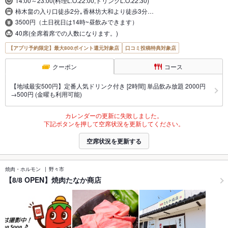
14:00～23:00(料理L.O.22:00,ドリンクL.O.22:30)
柿木畠の入り口徒歩2分｡香林坊大和より徒歩3分…
3500円（土日祝日は14時~昼飲みできます）
40席(全席着席での人数になります。)
【アプリ予約限定】最大800ポイント還元対象店
口コミ投稿特典対象店
クーポン
コース
【地域最安500円】定番人気ドリンク付き [2時間] 単品飲み放題 2000円
→500円 (金曜も利用可能)
カレンダーの更新に失敗しました。
下記ボタンを押して空席状況を更新してください。
空席状況を更新する
焼肉・ホルモン
野々市
【8/8 OPEN】焼肉たなか商店