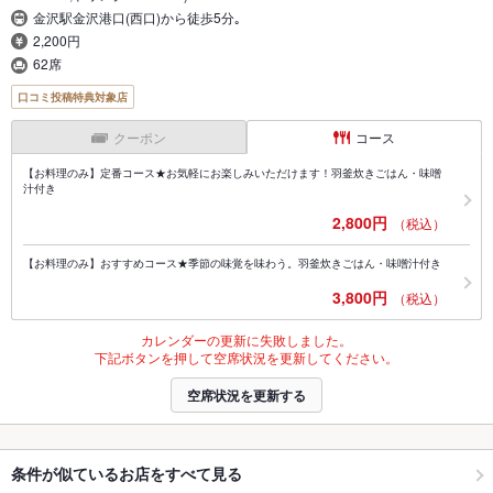
金沢駅金沢港口(西口)から徒歩5分｡
2,200円
62席
口コミ投稿特典対象店
クーポン
コース
【お料理のみ】定番コース★お気軽にお楽しみいただけます！羽釜炊きごはん・味噌
汁付き
2,800円
（税込）
【お料理のみ】おすすめコース★季節の味覚を味わう。羽釜炊きごはん・味噌汁付き
3,800円
（税込）
カレンダーの更新に失敗しました。
下記ボタンを押して空席状況を更新してください。
空席状況を更新する
条件が似ているお店をすべて見る