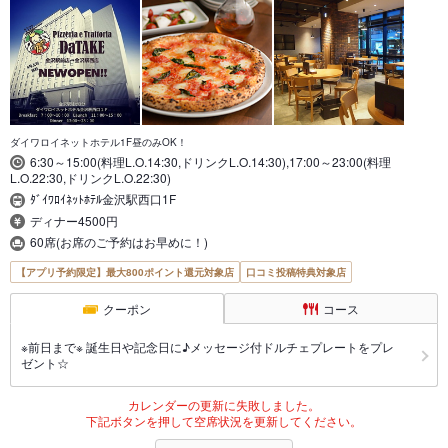
ダイワロイネットホテル1F昼のみOK！
6:30～15:00(料理L.O.14:30,ドリンクL.O.14:30),17:00～23:00(料理
L.O.22:30,ドリンクL.O.22:30)
ﾀﾞｲﾜﾛｲﾈｯﾄﾎﾃﾙ金沢駅西口1F
ディナー4500円
60席(お席のご予約はお早めに！)
【アプリ予約限定】最大800ポイント還元対象店
口コミ投稿特典対象店
クーポン
コース
※前日まで※ 誕生日や記念日に♪メッセージ付ドルチェプレートをプレ
ゼント☆
カレンダーの更新に失敗しました。
下記ボタンを押して空席状況を更新してください。