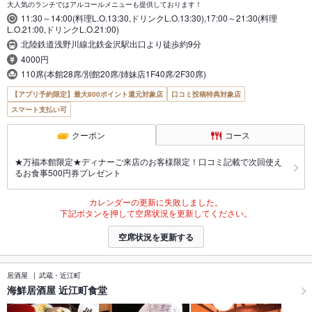
大人気のランチではアルコールメニューも提供しております！
11:30～14:00(料理L.O.13:30,ドリンクL.O.13:30),17:00～21:30(料理
L.O.21:00,ドリンクL.O.21:00)
北陸鉄道浅野川線北鉄金沢駅出口より徒歩約9分
4000円
110席(本館28席/別館20席/姉妹店1F40席/2F30席)
【アプリ予約限定】最大800ポイント還元対象店
口コミ投稿特典対象店
スマート支払い可
クーポン
コース
★万福本館限定★ディナーご来店のお客様限定！口コミ記載で次回使え
るお食事500円券プレゼント
カレンダーの更新に失敗しました。
下記ボタンを押して空席状況を更新してください。
空席状況を更新する
居酒屋
武蔵・近江町
海鮮居酒屋 近江町食堂