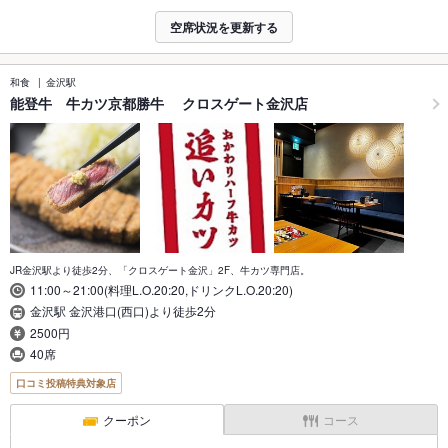
空席状況を更新する
和食
金沢駅
能登牛 牛カツ京都勝牛 クロスゲート金沢店
JR金沢駅より徒歩2分、「クロスゲート金沢」2F、牛カツ専門店。
11:00～21:00(料理L.O.20:20,ドリンクL.O.20:20)
金沢駅 金沢港口(西口)より徒歩2分
2500円
40席
口コミ投稿特典対象店
クーポン
コース