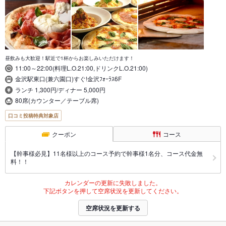
昼飲みも大歓迎！駅近で1杯からお楽しみいただけます！
11:00～22:00(料理L.O.21:00,ドリンクL.O.21:00)
金沢駅東口(兼六園口)すぐ!金沢ﾌｫｰﾗｽ6F
ランチ 1,300円/ディナー 5,000円
80席(カウンター／テーブル席)
口コミ投稿特典対象店
クーポン
コース
【幹事様必見】11名様以上のコース予約で幹事様1名分、コース代金無
料！！
カレンダーの更新に失敗しました。
下記ボタンを押して空席状況を更新してください。
空席状況を更新する