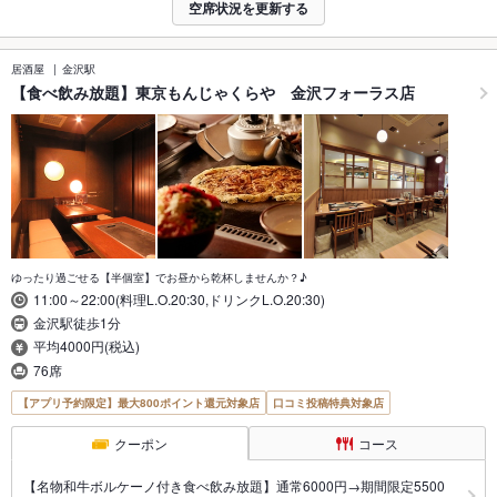
空席状況を更新する
居酒屋
金沢駅
【食べ飲み放題】東京もんじゃくらや 金沢フォーラス店
ゆったり過ごせる【半個室】でお昼から乾杯しませんか？♪
11:00～22:00(料理L.O.20:30,ドリンクL.O.20:30)
金沢駅徒歩1分
平均4000円(税込)
76席
【アプリ予約限定】最大800ポイント還元対象店
口コミ投稿特典対象店
クーポン
コース
【名物和牛ボルケーノ付き食べ飲み放題】通常6000円→期間限定5500