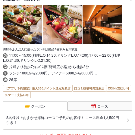
海鮮をふんだんに使ったランチは絶品♪昼飲みも大歓迎！
11:00～15:00(料理L.O.14:30,ドリンクL.O.14:30),17:00～22:00(料理
L.O.21:30,ドリンクL.O.21:30)
片町より徒歩7分｡ﾊﾞｽ停｢野町広小路｣から徒歩3分
ランチ1000から2000円、ディナー5000から6000円…
26席
【アプリ予約限定】最大350ポイント還元対象店
口コミ投稿特典対象店
COIN+支払い可
スマート支払い可
クーポン
コース
8名様以上おまかせ海鮮コースご予約のお客様！ コース料金1人500円
引き！
カレンダーの更新に失敗しました。