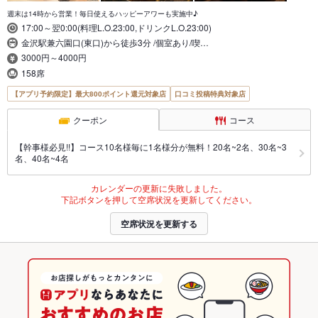
週末は14時から営業！毎日使えるハッピーアワーも実施中♪
17:00～翌0:00(料理L.O.23:00,ドリンクL.O.23:00)
金沢駅兼六園口(東口)から徒歩3分 /個室あり/喫…
3000円～4000円
158席
【アプリ予約限定】最大800ポイント還元対象店
口コミ投稿特典対象店
クーポン
コース
【幹事様必見!!】コース10名様毎に1名様分が無料！20名~2名、30名~3
名、40名~4名
カレンダーの更新に失敗しました。
下記ボタンを押して空席状況を更新してください。
空席状況を更新する