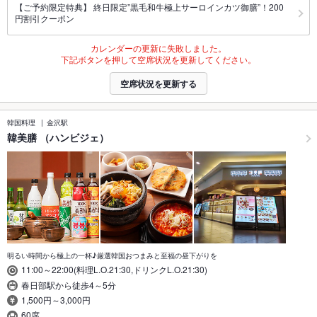
【ご予約限定特典】 終日限定”黒毛和牛極上サーロインカツ御膳”！200
円割引クーポン
カレンダーの更新に失敗しました。
下記ボタンを押して空席状況を更新してください。
空席状況を更新する
韓国料理
金沢駅
韓美膳 （ハンビジェ）
明るい時間から極上の一杯♪厳選韓国おつまみと至福の昼下がりを
11:00～22:00(料理L.O.21:30,ドリンクL.O.21:30)
春日部駅から徒歩4～5分
1,500円～3,000円
60席