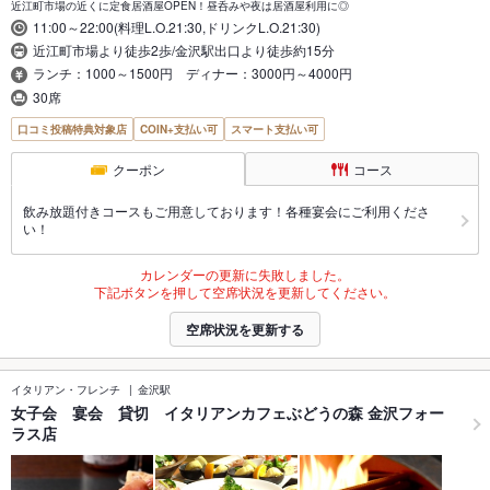
近江町市場の近くに定食居酒屋OPEN！昼呑みや夜は居酒屋利用に◎
11:00～22:00(料理L.O.21:30,ドリンクL.O.21:30)
近江町市場より徒歩2歩/金沢駅出口より徒歩約15分
ランチ：1000～1500円 ディナー：3000円～4000円
30席
口コミ投稿特典対象店
COIN+支払い可
スマート支払い可
クーポン
コース
飲み放題付きコースもご用意しております！各種宴会にご利用くださ
い！
カレンダーの更新に失敗しました。
下記ボタンを押して空席状況を更新してください。
空席状況を更新する
イタリアン・フレンチ
金沢駅
女子会 宴会 貸切 イタリアンカフェぶどうの森 金沢フォー
ラス店