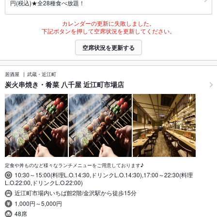
円(税込)★全28種食べ放題！
カレンダーの更新に失敗しました。
下記ボタンを押して空席状況を更新してください。
空席状況を更新する
居酒屋
武蔵・近江町
炭火串焼き・肴菜 八千屋 近江町市場店
定食や丼ものなど様々なランチメニューをご用意しております♪
10:30～15:00(料理L.O.14:30,ドリンクL.O.14:30),17:00～22:30(料理
L.O.22:00,ドリンクL.O.22:00)
近江町市場内いちば館2階/金沢駅から徒歩15分
1,000円～5,000円
48席