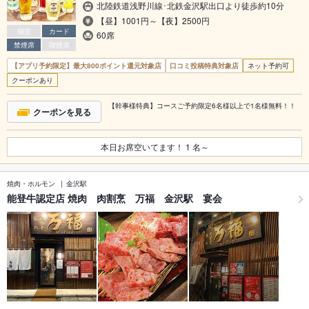
北陸鉄道浅野川線･北鉄金沢駅出口より徒歩約10分
【昼】1001円～【夜】2500円
個室
カード
60席
禁煙席
喫煙席
【アプリ予約限定】最大800ポイント還元対象店
口コミ投稿特典対象店
ネット予約可
クーポンあり
【幹事様特典】コースご予約限定6名様以上で1名様無料！！
クーポンを見る
本日お席空いてます！
1
名～
焼肉・ホルモン
金沢駅
能登牛認定店 焼肉 肉割烹 万福 金沢駅 宴会