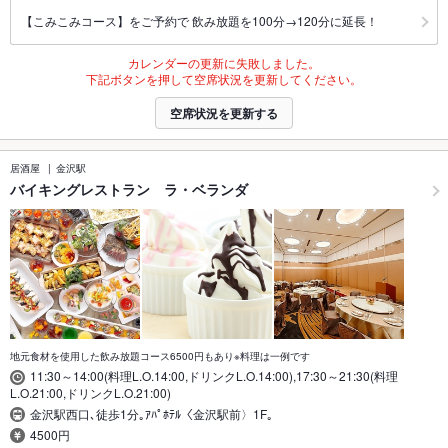
【こみこみコース】をご予約で 飲み放題を100分→120分に延長！
カレンダーの更新に失敗しました。
下記ボタンを押して空席状況を更新してください。
空席状況を更新する
居酒屋
金沢駅
バイキングレストラン ラ・ベランダ
地元食材を使用した飲み放題コース6500円もあり※料理は一例です
11:30～14:00(料理L.O.14:00,ドリンクL.O.14:00),17:30～21:30(料理
L.O.21:00,ドリンクL.O.21:00)
金沢駅西口､徒歩1分｡ｱﾊﾟﾎﾃﾙ〈金沢駅前〉1F｡
4500円