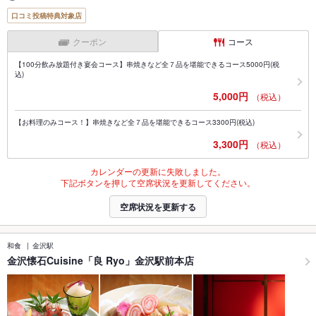
口コミ投稿特典対象店
クーポン
コース
【100分飲み放題付き宴会コース】串焼きなど全７品を堪能できるコース5000円(税
込)
5,000円
（税込）
【お料理のみコース！】串焼きなど全７品を堪能できるコース3300円(税込)
3,300円
（税込）
カレンダーの更新に失敗しました。
下記ボタンを押して空席状況を更新してください。
空席状況を更新する
和食
金沢駅
金沢懐石Cuisine「良 Ryo」金沢駅前本店