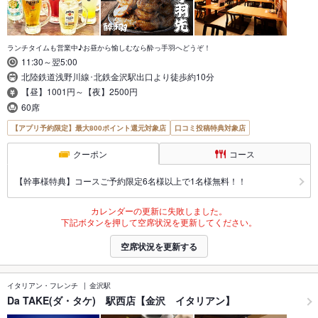
ランチタイムも営業中♪お昼から愉しむなら酔っ手羽へどうぞ！
11:30～翌5:00
北陸鉄道浅野川線･北鉄金沢駅出口より徒歩約10分
【昼】1001円～【夜】2500円
60席
【アプリ予約限定】最大800ポイント還元対象店
口コミ投稿特典対象店
クーポン
コース
【幹事様特典】コースご予約限定6名様以上で1名様無料！！
カレンダーの更新に失敗しました。
下記ボタンを押して空席状況を更新してください。
空席状況を更新する
イタリアン・フレンチ
金沢駅
Da TAKE(ダ・タケ) 駅西店【金沢 イタリアン】