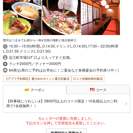
贅沢おつまみでお昼から一杯♪北陸の海鮮と地元食材◎
10:30～15:00(料理L.O.14:30,ドリンクL.O.14:30),17:00～22:00(料理
L.O.21:30,ドリンクL.O.21:30)
近江町市場ｴﾑｻﾞ口より入ってすぐ右側｡
ランチ2000円／ディナー3000円
84席(お席のご予約はお早めに！ご宴会など各種宴会の予約承り中！)
【アプリ予約限定】最大800ポイント還元対象店
口コミ投稿特典対象店
クーポン
コース
【幹事様にうれしい♪】5800円以上のコース限定！10名様以上のご利
用で1名様無料！！
カレンダーの更新に失敗しました。
下記ボタンを押して空席状況を更新してください。
空席状況を更新する