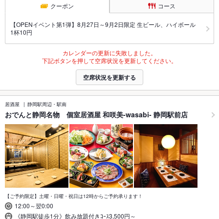
クーポン
コース
【OPENイベント第1弾】8月27日～9月2日限定 生ビール、ハイボール
1杯10円
カレンダーの更新に失敗しました。
下記ボタンを押して空席状況を更新してください。
空席状況を更新する
居酒屋
静岡駅周辺・駅南
おでんと静岡名物 個室居酒屋 和咲美-wasabi- 静岡駅前店
【ご予約限定】土曜・日曜・祝日は12時からご予約承ります！
12:00～翌0:00
《静岡駅徒歩1分》飲み放題付きｺｰｽ3,500円～