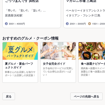
ごっつぁんです 浜松店
マカロニ市場 三島店
「早い!!」「安い!!」「旨い!!」…
ベーカリーイタリアンレスト
居酒屋/浜松駅
イタリアン・フレンチ/三島
3001～4000円
2001～3000円
1501～200
おすすめのグルメ・クーポン情報
夏グルメ・宴会パーフ
女子会完全ガイド
食べ放題ナビゲー
ェクトガイド
女子会向けサービスが充実し
焼肉食べ放題やスイー
ているお得なお店がいっぱ
放題など食べ放題お店
幹事さんのお店探しを強力サ
い！
決定版！
ポート！お店探しの決定版！
戻る
ページの先頭へ戻る