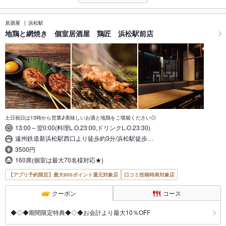
居酒屋
浜松駅
地鶏と網焼き 個室居酒屋 鶏匠 浜松駅前店
土日祝日は13時から営業♪美味しいお酒と地鶏をご堪能ください◎
13:00～翌0:00(料理L.O.23:00,ドリンクL.O.23:30)
遠州鉄道新浜松駅西口より徒歩約3分/浜松駅徒歩…
3500円
160席(個室は最大70名様対応★)
【アプリ予約限定】最大800ポイント還元対象店
口コミ投稿特典対象店
クーポン
コース
◆◇◆期間限定特典◆◇◆お会計より最大10％OFF