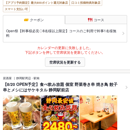
【アプリ予約限定】最大800ポイント還元対象店
口コミ投稿特典対象店
スマート支払い可
クーポン
コース
Open祭【幹事様必見◇8名様以上限定】コースのご利用で幹事1名様無
料
カレンダーの更新に失敗しました。
下記ボタンを押して空席状況を更新してください。
空席状況を更新する
居酒屋
静岡駅周辺・駅南
【8/20 OPEN予定】食べ飲み放題 個室 野菜巻き串 焼き鳥 餃子
串とメシにはサケキタル 静岡駅前店