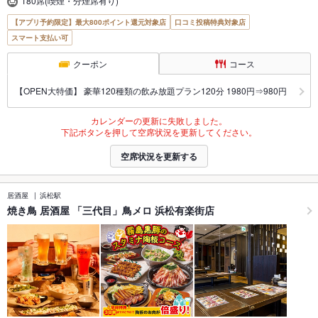
180席(喫煙・分煙席有り)
【アプリ予約限定】最大800ポイント還元対象店
口コミ投稿特典対象店
スマート支払い可
クーポン
コース
【OPEN大特価】 豪華120種類の飲み放題プラン120分 1980円⇒980円
カレンダーの更新に失敗しました。
下記ボタンを押して空席状況を更新してください。
空席状況を更新する
居酒屋
浜松駅
焼き鳥 居酒屋 「三代目」鳥メロ 浜松有楽街店