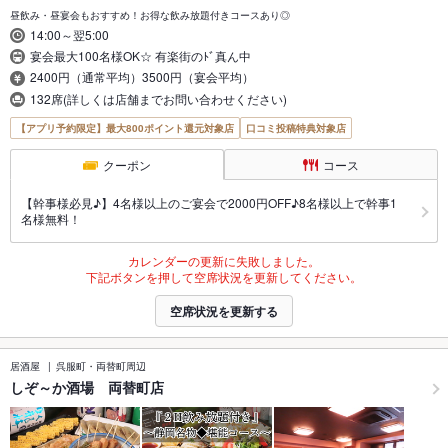
昼飲み・昼宴会もおすすめ！お得な飲み放題付きコースあり◎
14:00～翌5:00
宴会最大100名様OK☆ 有楽街のﾄﾞ真ん中
2400円（通常平均）3500円（宴会平均）
132席(詳しくは店舗までお問い合わせください)
【アプリ予約限定】最大800ポイント還元対象店
口コミ投稿特典対象店
クーポン
コース
【幹事様必見♪】4名様以上のご宴会で2000円OFF♪8名様以上で幹事1
名様無料！
カレンダーの更新に失敗しました。
下記ボタンを押して空席状況を更新してください。
空席状況を更新する
居酒屋
呉服町・両替町周辺
しぞ～か酒場 両替町店