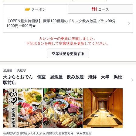
クーポン
コース
【OPEN超大特価祭】 豪華120種類のドリンク飲み放題プラン90分
1900円⇒900円★
カレンダーの更新に失敗しました。
下記ボタンを押して空席状況を更新してください。
空席状況を更新する
居酒屋
浜松駅
天ぷらとおでん 個室 居酒屋 飲み放題 海鮮 天串 浜松
駅前店
新浜松駅北口約徒歩1分 天ぷら,海鮮◎完全個室完備！飲み放題有