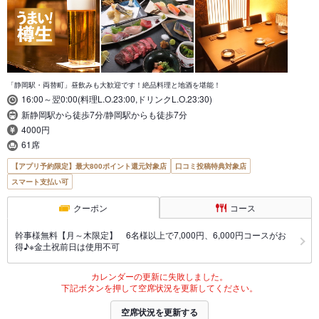
「静岡駅・両替町」昼飲みも大歓迎です！絶品料理と地酒を堪能！
16:00～翌0:00(料理L.O.23:00,ドリンクL.O.23:30)
新静岡駅から徒歩7分/静岡駅からも徒歩7分
4000円
61席
【アプリ予約限定】最大800ポイント還元対象店
口コミ投稿特典対象店
スマート支払い可
クーポン
コース
幹事様無料【月～木限定】 6名様以上で7,000円、6,000円コースがお
得♪※金土祝前日は使用不可
カレンダーの更新に失敗しました。
下記ボタンを押して空席状況を更新してください。
空席状況を更新する