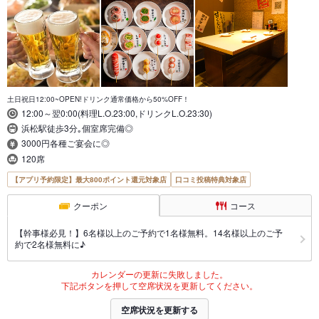
土日祝日12:00~OPEN!ドリンク通常価格から50%OFF！
12:00～翌0:00(料理L.O.23:00,ドリンクL.O.23:30)
浜松駅徒歩3分｡個室席完備◎
3000円各種ご宴会に◎
120席
【アプリ予約限定】最大800ポイント還元対象店
口コミ投稿特典対象店
クーポン
コース
【幹事様必見！】6名様以上のご予約で1名様無料。14名様以上のご予
約で2名様無料に♪
カレンダーの更新に失敗しました。
下記ボタンを押して空席状況を更新してください。
空席状況を更新する