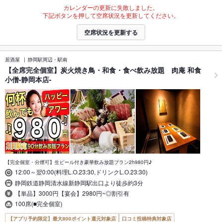
カレンダーの更新に失敗しました。
下記ボタンを押して空席状況を更新してください。
空席状況を更新する
居酒屋
静岡駅周辺・駅南
【全席完全個室】炭火焼き鳥・和食・食べ飲み放題 肉庵 和食
小僧-静岡本店-
【完全個室・分煙可】生ビール付き豪華飲み放題プラン2h980円♪
12:00～翌0:00(料理L.O.23:30,ドリンクL.O.23:30)
静岡鉄道静岡清水線新静岡駅出口より徒歩約3分
【単品】3000円【宴会】2980円~◎割引有
100席(■完全個室)
【アプリ予約限定】最大800ポイント還元対象店
口コミ投稿特典対象店