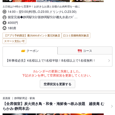
土日祝は14時から営業中！お好きなお酒と自慢のお肉料理を一緒に
14:00～翌0:00(料理L.O.23:00,ドリンクL.O.23:30)
個室完備◆静岡駅3分!新静岡駅5分!磯丸水産のﾋﾞ…
4000円
180席
【アプリ予約限定】最大800ポイント還元対象店
口コミ投稿特典対象店
スマート支払い可
クーポン
コース
【幹事様必見】4名様以上で1名様半額！8名様以上で1名様無料！
カレンダーの更新に失敗しました。
下記ボタンを押して空席状況を更新してください。
空席状況を更新する
居酒屋
静岡駅周辺・駅南
【全席個室】炭火焼き鳥・和食・海鮮食べ飲み放題 越後庵 む
らかみ-静岡本店-