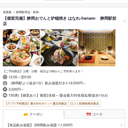
居酒屋
静岡駅周辺・駅南
【個室完備】静岡おでんと炉端焼き はなれ-hanare- 静岡駅前
店
【ご予約限定】土曜・日曜・祝日は12時からご予約承ります！
12:00～翌0:00
《静岡駅より徒歩1分》飲み放題付きｺｰｽ3,500円～
3,500円～
150席(【個室あり】個室2名様～/宴会最大50名様迄/駅徒歩1分♪)
【アプリ予約限定】最大800ポイント還元対象店
口コミ投稿特典対象店
クーポン
コース
【単品飲み放題】 2時間飲み放題⇒1,000円