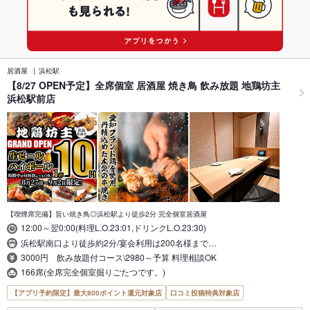
居酒屋
浜松駅
【8/27 OPEN予定】全席個室 居酒屋 焼き鳥 飲み放題 地鶏坊主
浜松駅前店
【喫煙席完備】旨い焼き鳥◎浜松駅より徒歩2分 完全個室居酒屋
12:00～翌0:00(料理L.O.23:01,ドリンクL.O.23:30)
浜松駅南口より徒歩約2分/宴会利用は200名様まで…
3000円 飲み放題付コース\2980～予算 料理相談OK
166席(全席完全個室掘りごたつです。)
【アプリ予約限定】最大800ポイント還元対象店
口コミ投稿特典対象店