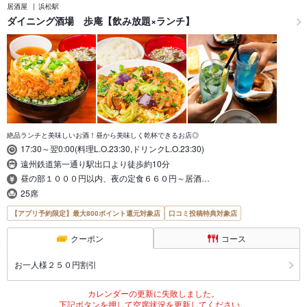
居酒屋
浜松駅
ダイニング酒場 歩庵【飲み放題×ランチ】
絶品ランチと美味しいお酒！昼から美味しく乾杯できるお店◎
17:30～翌0:00(料理L.O.23:30,ドリンクL.O.23:30)
遠州鉄道第一通り駅出口より徒歩約10分
昼の部１０００円以内、夜の定食６６０円～居酒…
25席
【アプリ予約限定】最大800ポイント還元対象店
口コミ投稿特典対象店
クーポン
コース
お一人様２５０円割引
カレンダーの更新に失敗しました。
下記ボタンを押して空席状況を更新してください。