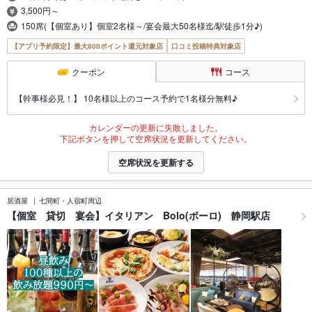
3,500円～
150席(【個室あり】個室2名様～/宴会最大50名様迄/駅徒歩1分♪)
【アプリ予約限定】最大800ポイント還元対象店
口コミ投稿特典対象店
クーポン
コース
【幹事様必見！】 10名様以上のコース予約で1名様分無料♪
カレンダーの更新に失敗しました。
下記ボタンを押して空席状況を更新してください。
空席状況を更新する
居酒屋
七間町・人宿町周辺
【個室 貸切 宴会】イタリアン Bolo(ボーロ) 静岡駅店