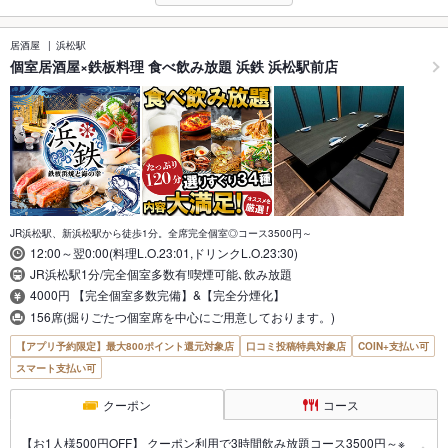
居酒屋
浜松駅
個室居酒屋×鉄板料理 食べ飲み放題 浜鉄 浜松駅前店
JR浜松駅、新浜松駅から徒歩1分。全席完全個室◎コース3500円～
12:00～翌0:00(料理L.O.23:01,ドリンクL.O.23:30)
JR浜松駅1分/完全個室多数有!喫煙可能､飲み放題
4000円 【完全個室多数完備】&【完全分煙化】
156席(掘りごたつ個室席を中心にご用意しております。)
【アプリ予約限定】最大800ポイント還元対象店
口コミ投稿特典対象店
COIN+支払い可
スマート支払い可
クーポン
コース
【お1人様500円OFF】 クーポン利用で3時間飲み放題コース3500円～※