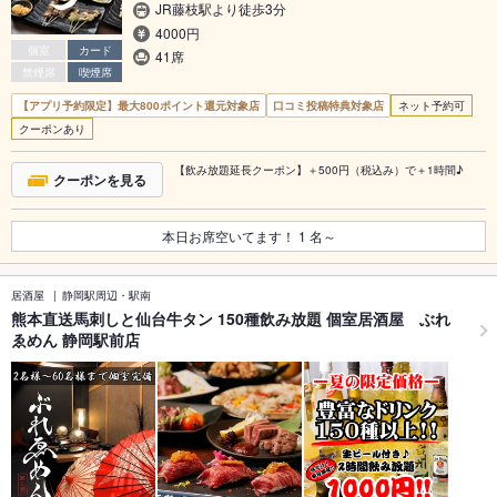
JR藤枝駅より徒歩3分
4000円
個室
カード
41席
禁煙席
喫煙席
【アプリ予約限定】最大800ポイント還元対象店
口コミ投稿特典対象店
ネット予約可
クーポンあり
【飲み放題延長クーポン】＋500円（税込み）で＋1時間♪
クーポンを見る
本日お席空いてます！
1
名～
居酒屋
静岡駅周辺・駅南
熊本直送馬刺しと仙台牛タン 150種飲み放題 個室居酒屋 ぶれ
ゑめん 静岡駅前店