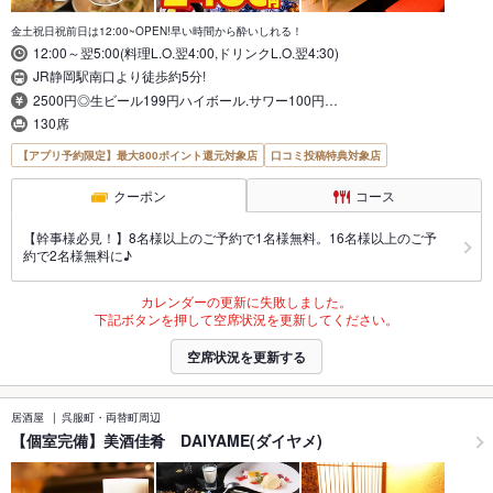
金土祝日祝前日は12:00~OPEN!早い時間から酔いしれる！
12:00～翌5:00(料理L.O.翌4:00,ドリンクL.O.翌4:30)
JR静岡駅南口より徒歩約5分!
2500円◎生ビール199円ハイボール.サワー100円…
130席
【アプリ予約限定】最大800ポイント還元対象店
口コミ投稿特典対象店
クーポン
コース
【幹事様必見！】8名様以上のご予約で1名様無料。16名様以上のご予
約で2名様無料に♪
カレンダーの更新に失敗しました。
下記ボタンを押して空席状況を更新してください。
空席状況を更新する
居酒屋
呉服町・両替町周辺
【個室完備】美酒佳肴 DAIYAME(ダイヤメ)