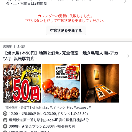
金・土・祝前日は2時間制
カレンダーの更新に失敗しました。
下記ボタンを押して空席状況を更新してください。
空席状況を更新する
居酒屋
浜松駅
【焼き鳥1本50円】地鶏と鮮魚×完全個室 焼き鳥職人 暁-アカ
ツキ- 浜松駅前店 -
【完全個室・分煙可】焼き鳥1本50円/ドリンク1杯50円/飲放980円
12:00～翌0:00(料理L.O.23:00,ドリンクL.O.23:30)
遠州鉄道第一通り駅徒歩4分/JR浜松駅北口徒歩5分
3000円 ★宴会プラン2,680円~割引特典有