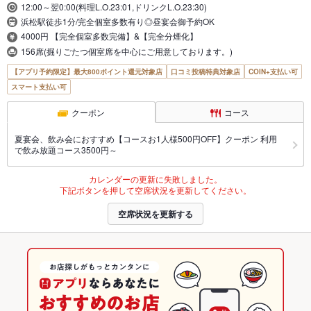
12:00～翌0:00(料理L.O.23:01,ドリンクL.O.23:30)
浜松駅徒歩1分/完全個室多数有り◎昼宴会御予約OK
4000円 【完全個室多数完備】&【完全分煙化】
156席(掘りごたつ個室席を中心にご用意しております。)
【アプリ予約限定】最大800ポイント還元対象店
口コミ投稿特典対象店
COIN+支払い可
スマート支払い可
クーポン
コース
夏宴会、飲み会におすすめ【コースお1人様500円OFF】クーポン 利用
で飲み放題コース3500円～
カレンダーの更新に失敗しました。
下記ボタンを押して空席状況を更新してください。
空席状況を更新する