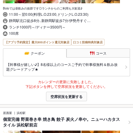
Boloでは昼飲みの抜群です◎ランチからのご利用も大歓迎♪
11:00～翌0:00(料理L.O.23:00,ドリンクL.O.23:30)
静岡駅北口徒歩8分､新静岡駅徒歩7分/伊勢丹すぐ…
ランチ1000円～/ディナー3500円～
100席
【アプリ予約限定】最大800ポイント還元対象店
口コミ投稿特典対象店
クーポン
コース
【幹事様が嬉しい♪】8名様以上のコースご予約で幹事様無料＆飲み放
題グレードアップ★
カレンダーの更新に失敗しました。
下記ボタンを押して空席状況を更新してください。
空席状況を更新する
居酒屋
浜松駅
個室完備 野菜巻き串 焼き鳥 餃子 炭火ノ串や。ニューハカタス
タイル 浜松駅前店