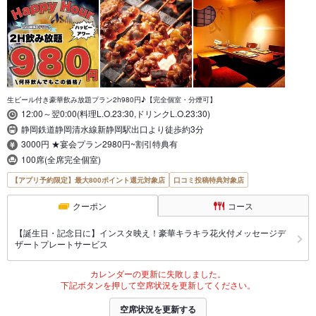
生ビール付き豪華飲み放題プラン2h980円♪【完全個室・分煙可】
12:00～翌0:00(料理L.O.23:30,ドリンクL.O.23:30)
静岡鉄道静岡清水線新静岡駅出口より徒歩約3分
3000円 ★宴会プラン2980円~割引特典有
100席(全席完全個室)
【アプリ予約限定】最大800ポイント還元対象店
口コミ投稿特典対象店
クーポン
コース
【誕生日・記念日に】インスタ映え！豪華キラキラ花火付メッセージデ
ザートプレートサービス
カレンダーの更新に失敗しました。
下記ボタンを押して空席状況を更新してください。
空席状況を更新する