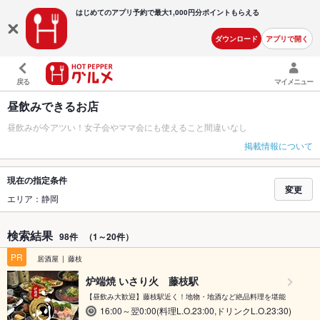
はじめてのアプリ予約で最大
1,000円分ポイントもらえる
ダウンロード
アプリで開く
戻る
マイメニュー
昼飲みできるお店
昼飲みが今アツい！女子会やママ会にも使えること間違いなし
掲載情報について
現在の指定条件
変更
エリア：静岡
検索結果
98件
（1～20件）
PR
居酒屋
藤枝
炉端焼 いさり火 藤枝駅
【昼飲み大歓迎】藤枝駅近く！地物・地酒など絶品料理を堪能
16:00～翌0:00(料理L.O.23:00,ドリンクL.O.23:30)