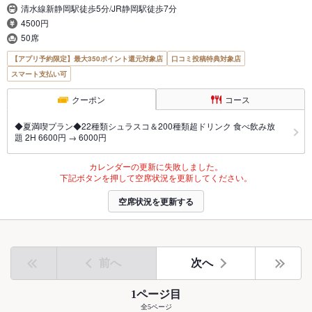
清水線新静岡駅徒歩5分/JR静岡駅徒歩7分
4500円
50席
【アプリ予約限定】最大350ポイント還元対象店
口コミ投稿特典対象店
スマート支払い可
クーポン
コース
◆夏満喫プラン◆22種類シュラスコ＆200種類超ドリンク 食べ飲み放
題 2H 6600円 → 6000円
カレンダーの更新に失敗しました。
下記ボタンを押して空席状況を更新してください。
空席状況を更新する
前へ
次へ
1ページ目
全5ページ