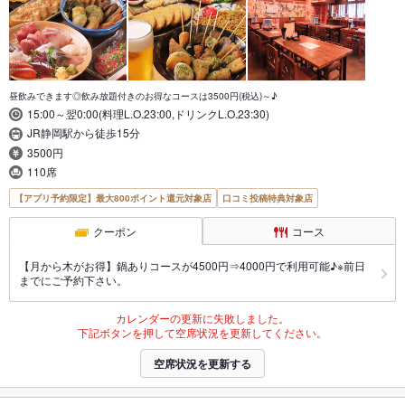
昼飲みできます◎飲み放題付きのお得なコースは3500円(税込)～♪
15:00～翌0:00(料理L.O.23:00,ドリンクL.O.23:30)
JR静岡駅から徒歩15分
3500円
110席
【アプリ予約限定】最大800ポイント還元対象店
口コミ投稿特典対象店
クーポン
コース
【月から木がお得】鍋ありコースが4500円⇒4000円で利用可能♪※前日
までにご予約下さい。
カレンダーの更新に失敗しました。
下記ボタンを押して空席状況を更新してください。
空席状況を更新する