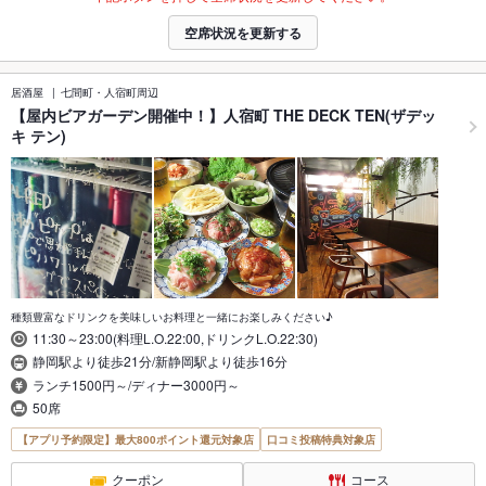
空席状況を更新する
居酒屋
七間町・人宿町周辺
【屋内ビアガーデン開催中！】人宿町 THE DECK TEN(ザデッ
キ テン)
種類豊富なドリンクを美味しいお料理と一緒にお楽しみください♪
11:30～23:00(料理L.O.22:00,ドリンクL.O.22:30)
静岡駅より徒歩21分/新静岡駅より徒歩16分
ランチ1500円～/ディナー3000円～
50席
【アプリ予約限定】最大800ポイント還元対象店
口コミ投稿特典対象店
クーポン
コース