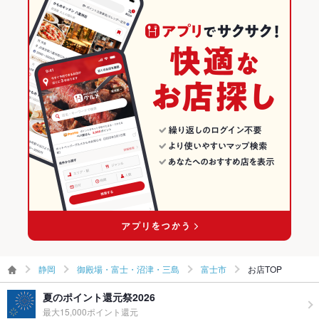
食べ放題
なし
スペインバル・イタリアンバール
静岡 × イタリアン・フレンチ
御殿場・富士・沼津・三島のグルメランキング
お酒
カクテル充実、焼酎充実、日本酒充実、ワイン充実
御殿場・富士・沼津・三島 × ダイニングバー・バル
静岡 × イタリアン
御殿場・富士・沼津・三島のイタリアン・フレンチランキング
お子様連れ
お子様連れOK
御殿場・富士・沼津・三島 × スペインバル・イタリアンバール
静岡 × ダイニングバー・バル
御殿場・富士・沼津・三島のイタリアンランキング
ウェディン
－
グパーティ
ジヤトコ前駅 × ダイニングバー・バル
静岡 × スペインバル・イタリアンバール
富士市のグルメランキング
ー二次会
ジヤトコ前駅 × スペインバル・イタリアンバール
富士市のイタリアン・フレンチランキング
お祝い・サ
可
プライズ対
応
富士市のイタリアンランキング
備考
－
静岡
御殿場・富士・沼津・三島
富士市
お店TOP
夏のポイント還元祭2026
最大15,000ポイント還元