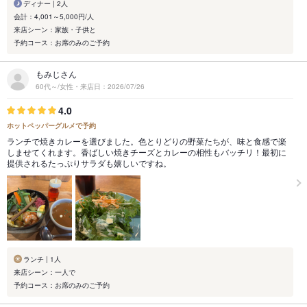
ディナー | 2人
会計：4,001～5,000円/人
来店シーン：家族・子供と
予約コース：お席のみのご予約
もみじさん
60代～/女性・来店日：2026/07/26
4.0
ホットペッパーグルメで予約
ランチで焼きカレーを選びました。色とりどりの野菜たちが、味と食感で楽
しませてくれます。香ばしい焼きチーズとカレーの相性もバッチリ！最初に
提供されるたっぷりサラダも嬉しいですね。
ランチ | 1人
来店シーン：一人で
予約コース：お席のみのご予約