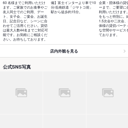
60 名様までご利用いただけ
備】富士インターより車で10
企業・団体様の貸
ます。ご家族でのお食事やご
分/岳南鉄道「ジヤトコ前」
ーまで、ご要望に
友人同士でのご利用、デー
駅から徒歩約15分。
利用いただけます
ト、女子会、ご宴会、お誕生
をもっと特別に。
日、記念日など、シーンに合
1.5次会や二次会
わせてご活用ください。貸切
体様の貸切パーテ
は最大人数44名までご対応可
な空間やサービス
能です。お気軽にご相談くだ
ております。
さい。お待ちしております。
店内外観を見る
公式SNS写真