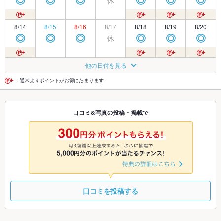
休
◎
◎
◎
◎
◎
◎
8/14
8/15
8/16
8/17
8/18
8/19
8/20
休
◎
◎
◎
◎
◎
◎
8/21
8/22
8/23
8/24
8/25
8/26
8/27
他の日付を見る
休
◎
◎
◎
◎
◎
◎
：通常よりポイントがお得にたまります
8/28
8/29
8/30
8/31
9/1
9/2
9/3
口コミ&写真の投稿・掲載で
休
◎
◎
◎
◎
◎
◎
9/4
9/5
9/6
9/7
9/8
9/9
9/10
休
休
休
◎
◎
◎
◎
口コミを投稿する