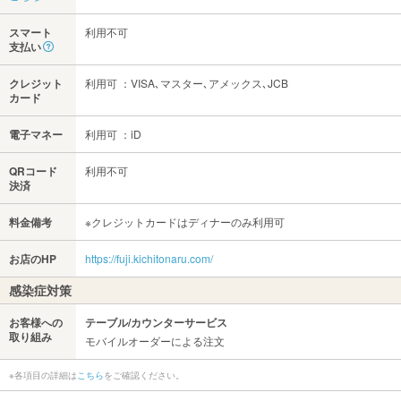
スマート
利用不可
支払い
クレジット
利用可 ：VISA､マスター､アメックス､JCB
カード
電子マネー
利用可 ：iD
QRコード
利用不可
決済
料金備考
※クレジットカードはディナーのみ利用可
お店のHP
https://fuji.kichitonaru.com/
感染症対策
お客様への
テーブル/カウンターサービス
取り組み
モバイルオーダーによる注文
※各項目の詳細は
こちら
をご確認ください。