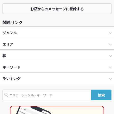
カウンター
あり ：カウンター7席
お店からのメッセージに登録する
ソファー
あり
関連リンク
テラス席
なし
ジャンル
貸切
貸切可 ：40名～応相談
イタリアン・フレンチ
エリア
設備
イタリアン
富士市
駅
Wi-Fi
なし
御殿場・富士・沼津・三島 × イタリアン・フレンチ
富士市 × イタリアン・フレンチ
ジヤトコ前駅
キーワード
バリアフリ
なし
ー
御殿場・富士・沼津・三島 × イタリアン
富士市 × イタリアン
ランキング
エビ料理
カニ料理
ローストビーフ
フライドポテト
ソーセージ
駐車場
あり ：駐車場 20～30台（共用）
チョリソー
そば
とんかつ
つくね
ステーキ
ハンバーグ
シチュー
ジヤトコ前駅 × イタリアン・フレンチ
富士市 × ダイニングバー・バル
静岡のグルメランキング
その他設備
－
検索
バーニャカウダ
鴨肉
パスタ
カルボナーラ
ペペロンチーノ
ジヤトコ前駅 × イタリアン
富士市 × スペインバル・イタリアンバール
静岡のイタリアン・フレンチランキング
その他
ジェノベーゼ
生パスタ
パクチー
ケーキ
デザート
チーズフォンデュ
飲み放題
あり
ダイニングバー・バル
静岡
静岡のイタリアンランキング
アヒージョ
生ハム
チーズケーキ
和牛ステーキ
焼きカレー