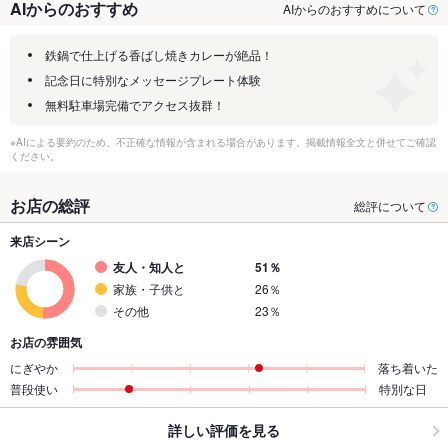
AIからのおすすめ
AIからのおすすめについて
鉄鍋で仕上げる香ばし焼きカレーが絶品！
記念日に特別なメッセージプレート体験
無料駐車場完備でアクセス抜群！
※AIによる要約のため、不正確な情報が含まれる場合があります。掲載情報全文と併せてご確認
ください。
お店の総評
総評について
来店シーン
友人・知人と
51％
家族・子供と
26％
その他
23％
お店の雰囲気
にぎやか
落ち着いた
普段使い
特別な日
詳しい評価を見る