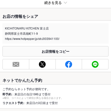
続きを見る
たばこ
お店の情報をシェア
禁煙・喫煙
全席禁煙
アイコスなどの電子タバコも、店内では一切禁止しています。
KICHITONARU KITCHEN 富士店
静岡県富士市高嶺町11-9
喫煙専用室
なし
https://www.hotpepper.jp/strJ003941100/
※2020年4月1日～受動喫煙対策に関する法律が施行されています。正しい情報はお店へお問い
合わせください。
お店情報をコピー
お席
総席数
55席
最大宴会収
60人
容人数
ネットでかんたん予約
個室
なし
ご予約ならネット予約が便利です。
即予約
：来店日の当日19時まで受付
※曜日、コースによって締切が異なる場合があります。
座敷
なし
リクエスト予約
：来店日の3日前まで受付
掘りごたつ
なし