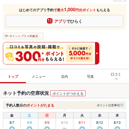
1,000
はじめてのアプリ予約で
最大
円分ポイント
もらえる
アプリ
でひらく
ポイントプラス
対象店
口コミ
トップ
メニュー
店内
写真
79
ネット予約の空席状況
ポイントがつかえる
予約人数分の
ポイントがたまる
ポイント注意事項
金
土
日
月
火
水
木
8/7
8/8
8/9
8/10
8/11
8/12
8/13