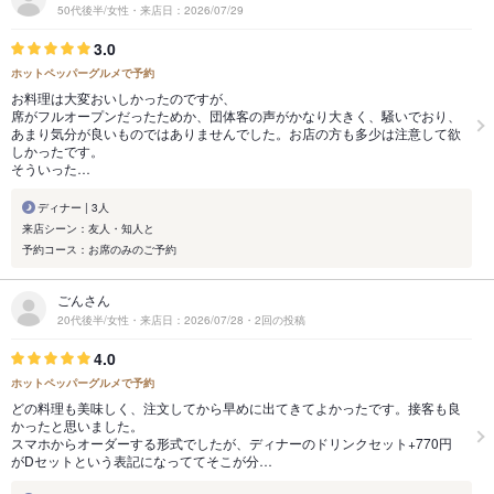
50代後半/女性・来店日：2026/07/29
3.0
ホットペッパーグルメで予約
お料理は大変おいしかったのですが、
席がフルオープンだったためか、団体客の声がかなり大きく、騒いでおり、
あまり気分が良いものではありませんでした。お店の方も多少は注意して欲
しかったです。
そういった…
ディナー | 3人
来店シーン：友人・知人と
予約コース：お席のみのご予約
ごんさん
20代後半/女性・来店日：2026/07/28・2回の投稿
4.0
ホットペッパーグルメで予約
どの料理も美味しく、注文してから早めに出てきてよかったです。接客も良
かったと思いました。
スマホからオーダーする形式でしたが、ディナーのドリンクセット+770円
がDセットという表記になっててそこが分…