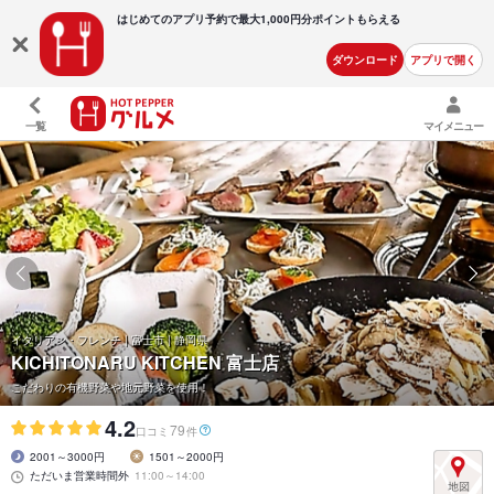
はじめてのアプリ予約で最大
1,000円分ポイントもらえる
ダウンロード
アプリで開く
一覧
マイメニュー
イタリアン・フレンチ | 富士市 | 静岡県
KICHITONARU KITCHEN 富士店
こだわりの有機野菜や地元野菜を使用！
4.2
79
口コミ
件
2001～3000円
1501～2000円
ただいま営業時間外
11:00～14:00