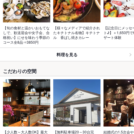
【旬の食材と温かいおもてな
【様々なメディアで紹介され
【記念日にメッセ
しで、歓送迎会や女子会、合
たキチトナル名物】キチトナ
ト♪】＋1,650円
格祝い】にせを味わう季節の
ル　香ばし焼きカレー
ザート体験
コース全8品⇒3850円
料理を見る
こだわりの空間
【少人数～大人数OK】最大
【無料駐車場20～30台完
結婚式の1.5次会