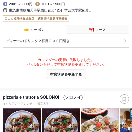
2001～3000円
1001～1500円
東急東横線祐天寺駅西口徒歩12分･学芸大学駅徒歩…
口コミ投稿特典対象店
適格請求書発行事業者
クーポン
コース
ディナーのドリンク２杯目３００円引き
カレンダーの更新に失敗しました。
下記ボタンを押して空席状況を更新してください。
空席状況を更新する
pizzeria e trattoria SOLONOI (ソロノイ)
イタリアン・フレンチ
都立大学