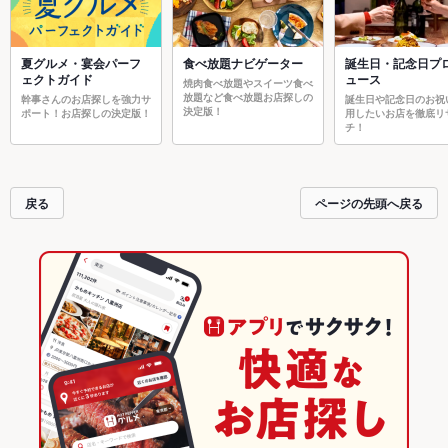
夏グルメ・宴会パーフ
食べ放題ナビゲーター
誕生日・記念日プ
ェクトガイド
ュース
焼肉食べ放題やスイーツ食べ
放題など食べ放題お店探しの
幹事さんのお店探しを強力サ
誕生日や記念日のお祝
決定版！
ポート！お店探しの決定版！
用したいお店を徹底リ
チ！
戻る
ページの先頭へ戻る