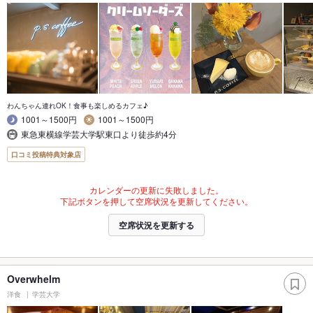
わんちゃん連れOK！食事も楽しめるカフェ♪
1001～1500円
1001～1500円
東急東横線学芸大学駅東口より徒歩約4分
口コミ投稿特典対象店
カレンダーの更新に失敗しました。
下記ボタンを押して空席状況を更新してください。
空席状況を更新する
Overwhelm
洋食
学芸大学