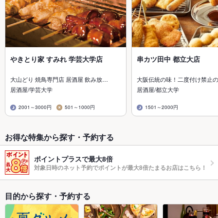
やきとり家 すみれ 学芸大学店
串カツ田中 都立大店
大山どり 焼鳥専門店 居酒屋 飲み放…
大阪伝統の味！二度付け禁止
居酒屋/学芸大学
居酒屋/都立大学
2001～3000円
501～1000円
1501～2000円
お得な特集から探す・予約する
ポイントプラスで最大8倍
対象日時のネット予約でポイントが最大8倍たまるお店はこちら！
目的から探す・予約する