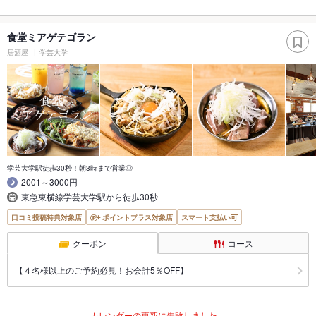
食堂ミアゲテゴラン
居酒屋
学芸大学
学芸大学駅徒歩30秒！朝3時まで営業◎
2001～3000円
東急東横線学芸大学駅から徒歩30秒
口コミ投稿特典対象店
ポイントプラス対象店
スマート支払い可
クーポン
コース
【４名様以上のご予約必見！お会計5％OFF】
カレンダーの更新に失敗しました。