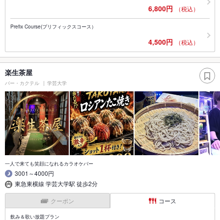
6,800円
（税込）
Prefix Course(プリフィックスコース）
4,500円
（税込）
楽生茶屋
バー・カクテル
学芸大学
一人で来ても笑顔になれるカラオケバー
3001～4000円
東急東横線 学芸大学駅 徒歩2分
クーポン
コース
飲み＆歌い放題プラン