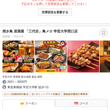
下記ボタンを押して空席状況を更新してください。
空席状況を更新する
焼き鳥 居酒屋 「三代目」鳥メロ 学芸大学西口店
居酒屋
学芸大学
学芸大学 居酒屋 飲み放題 宴会 個室
2001～3000円
東急東横線 学芸大学駅 徒歩1分
口コミ投稿特典対象店
ポイントプラス対象店
適格請求書発行事業者
クーポン
コース