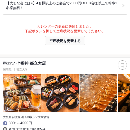
【大切な会には♪】4名様以上のご宴会で2000円OFF 8名様以上で幹事1
名様無料！
カレンダーの更新に失敗しました。
下記ボタンを押して空席状況を更新してください。
空席状況を更新する
串カツ 七福神 都立大店
居酒屋
都立大学
大阪名店暖簾分けの串カツ大衆酒場
3001～4000円
都立大学駅北口徒歩5分