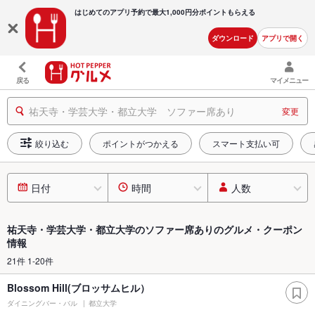
はじめてのアプリ予約で最大
1,000円分ポイントもらえる
ダウンロード
アプリで開く
戻る
マイメニュー
祐天寺・学芸大学・都立大学 ソファー席あり
変更
絞り込む
ポイントがつかえる
スマート支払い可
日付
時間
人数
祐天寺・学芸大学・都立大学のソファー席ありのグルメ・クーポン
情報
21件 1-20件
Blossom Hill(ブロッサムヒル）
ダイニングバー・バル
都立大学