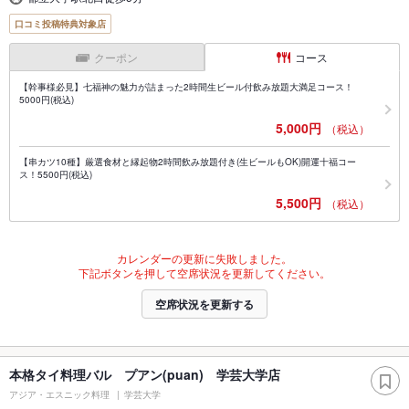
口コミ投稿特典対象店
クーポン
コース
【幹事様必見】七福神の魅力が詰まった2時間生ビール付飲み放題大満足コース！
5000円(税込)
5,000円
（税込）
【串カツ10種】厳選食材と縁起物2時間飲み放題付き(生ビールもOK)開運十福コー
ス！5500円(税込)
5,500円
（税込）
カレンダーの更新に失敗しました。
下記ボタンを押して空席状況を更新してください。
空席状況を更新する
本格タイ料理バル プアン(puan) 学芸大学店
アジア・エスニック料理
学芸大学