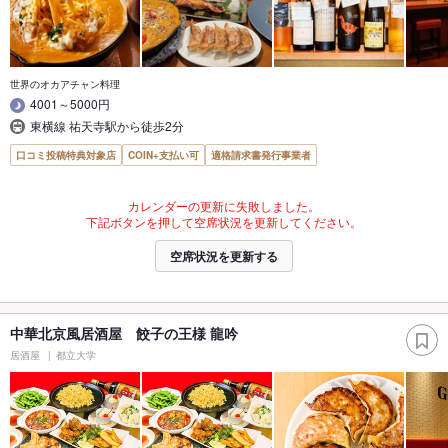
世界のオカアチャン料理
4001～5000円
東横線 祐天寺駅から徒歩2分
口コミ投稿特典対象店
COIN+支払い可
適格請求書発行事業者
カレンダーの更新に失敗しました。
下記ボタンを押して空席状況を更新してください。
空席状況を更新する
中華北京風居酒屋 餃子の王様 龍吟
居酒屋
都立大学