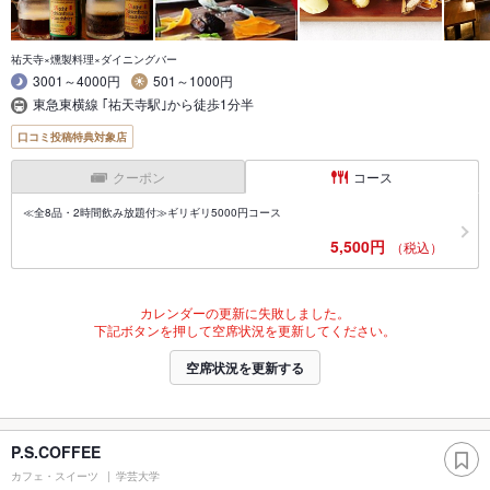
祐天寺×燻製料理×ダイニングバー
3001～4000円
501～1000円
東急東横線 ｢祐天寺駅｣から徒歩1分半
口コミ投稿特典対象店
クーポン
コース
≪全8品・2時間飲み放題付≫ギリギリ5000円コース
5,500円
（税込）
カレンダーの更新に失敗しました。
下記ボタンを押して空席状況を更新してください。
空席状況を更新する
P.S.COFFEE
カフェ・スイーツ
学芸大学