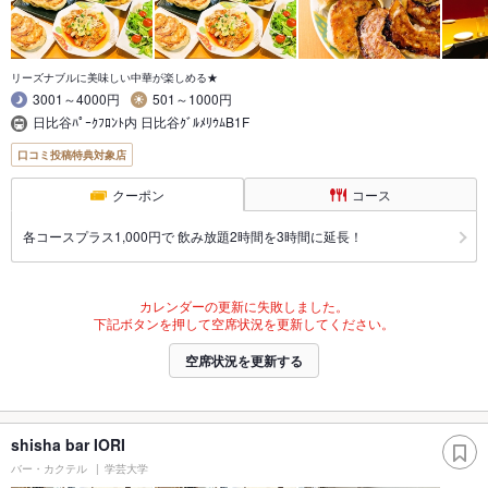
リーズナブルに美味しい中華が楽しめる★
3001～4000円
501～1000円
日比谷ﾊﾟｰｸﾌﾛﾝﾄ内 日比谷ｸﾞﾙﾒﾘｳﾑB1F
口コミ投稿特典対象店
クーポン
コース
各コースプラス1,000円で 飲み放題2時間を3時間に延長！
カレンダーの更新に失敗しました。
下記ボタンを押して空席状況を更新してください。
空席状況を更新する
shisha bar IORI
バー・カクテル
学芸大学