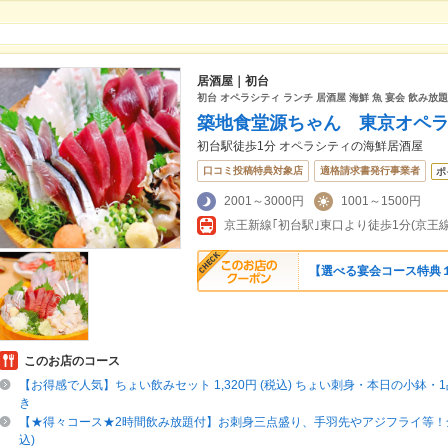
居酒屋｜初台
初台 オペラシティ ランチ 居酒屋 海鮮 魚 宴会 飲み放題
築地食堂源ちゃん 東京オペラ
初台駅徒歩1分 オペラシティの海鮮居酒屋
口コミ投稿特典対象店
適格請求書発行事業者
ポ
2001～3000円
1001～1500円
京王新線｢初台駅｣東口より徒歩1分(京王
【選べる宴会コース特典１
このお店のコース
【お得感で人気】ちょい飲みセット 1,320円 (税込) ちょい刺身・本日の小鉢・
き
【★得々コース★2時間飲み放題付】お刺身三点盛り、手羽先やアジフライ等！全6
込)