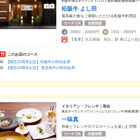
松阪牛/東京オペラシティ/フロア貸切/個室/接待/会食/デ
松阪牛 よし田
最高級の食をご堪能いただける松阪牛料理店
20001～30000円
1501～2000円
このお店のコース
【開店10周年記念】松阪牛の特別会席
【開店10周年記念】 黒毛和牛の特別会席
イタリアン・フレンチ｜初台
東京オペラシティ/ワイン/ソムリエ/フレンチ/和食/夜景
一味真
和食とフレンチのフロマージュを楽しむ空間