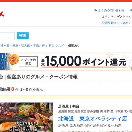
よくある問い合わせ
ようこそ、
さん
ゲスト
会員登録する（無料）
幡ヶ谷・笹塚・明大前・下高井戸
初台 グルメ
個室あり
台 | 個室ありのグルメ・クーポン情報
8
索結果
件
1～8
件を表示
居酒屋｜初台
居酒屋 個室 完全個室 飲み放題 肉 海鮮 蟹 日本酒 食
北海道 東京オペラシティ店
居酒屋 飲み放題 個室 完全個室 食べ放題