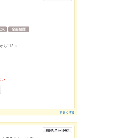
ら113m
さい。
和食くずみ