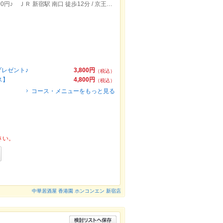
【個室あり】中華食べ放題＆飲み放題3500円♪ ＪＲ 新宿駅 南口 徒歩12分 / 京王新線 初台駅 東口 徒歩3分 /
プレゼント♪
3,800円
（税込）
ース】
4,800円
（税込）
コース・メニューをもっと見る
さい。
中華居酒屋 香港園 ホンコンエン 新宿店