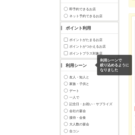
即予約できるお店
ネット予約できるお店
ポイント利用
ポイントがたまるお店
ポイントがつかえるお店
ポイントプラス対象店
利用シーンで
利用シーン
絞り込めるように
なりました
友人・知人と
家族・子供と
デート
一人で
記念日・お祝い・サプライズ
会社の宴会
接待・会食
大人数の宴会
合コン