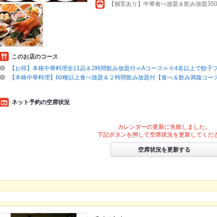
このお店のコース
【お得】本格中華料理全11品＆2時間飲み放題付≪Aコース≫※4名以上で餃子
【本格中華料理】60種以上食べ放題＆２時間飲み放題付【食べ＆飲み満腹コ
ネット予約の空席状況
カレンダーの更新に失敗しました。
下記ボタンを押して空席状況を更新してくだ
空席状況を更新する