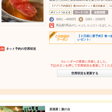
【アプリ予約限定】最大800ポイント還元対象店
口
ポイントつかえる
3001～4000円
1001～1500円
【２日前に要予約】食べ
レゼント♪
ネット予約の空席状況
カレンダーの更新に失敗しました。
下記ボタンを押して空席状況を更新してくだ
空席状況を更新する
居酒屋｜旗の台