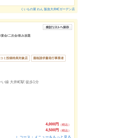
くいもの屋 わん 阪急大井町ガーデン店
/宴会/二次会/飲み放題
コミ投稿特典対象店
適格請求書発行事業者
い線 大井町駅 徒歩1分
4,000円
（税込）
4,500円
（税込）
コース・メニューをもっと見る