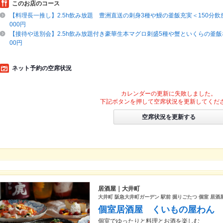
このお店のコース
【料理長一推し】2.5h飲み放題 豊洲直送の刺身3種や鰻の釜飯充実＜150分飲放
000円
【接待や送別会】2.5h飲み放題付き豪華生本マグロ刺盛5種や蟹といくらの釜飯な
00円
ネット予約の空席状況
カレンダーの更新に失敗しました。
下記ボタンを押して空席状況を更新してくだ
空席状況を更新する
居酒屋｜大井町
大井町 阪急大井町ガーデン 駅前 掘りごたつ 個室 居酒屋
個室居酒屋 くいもの屋わん
個室でゆったりと料理とお酒を楽しむ