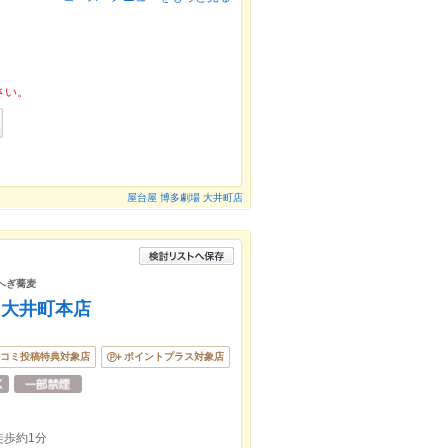
さい。
屋台屋 博多劇場 大井町店
 へぎ蕎麦
 大井町本店
コミ投稿特典対象店
ポイントプラス対象店
歩約1分