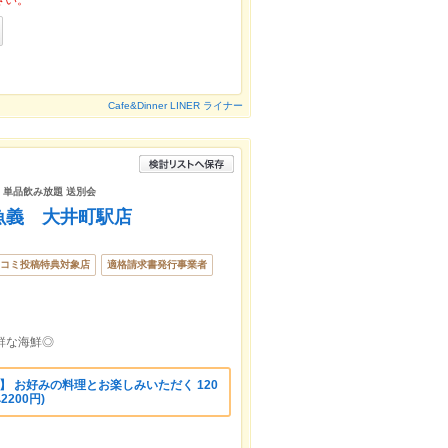
さい。
Cafe&Dinner LINER ライナー
酒 単品飲み放題 送別会
魚義 大井町駅店
コミ投稿特典対象店
適格請求書発行事業者
鮮な海鮮◎
】 お好みの料理とお楽しみいただく 120
200円)