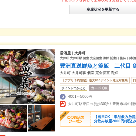
下記ボタンを押して空席状況を更新してくだ
空席状況を更新する
居酒屋｜大井町
大井町 大井町駅 個室 完全個室 海鮮 誕生日 接待 日本
豊洲直送鮮魚と釜飯 二代目 
大井町 大井町駅 個室 完全個室 海鮮
【アプリ予約限定】最大800ポイント還元対象店
口
ポイントつかえる
4001～5000円
大井町駅東口⇒徒歩30秒！豊洲市場の新
【当日OK！単品飲み放題
分飲み放題2000円(税込み2