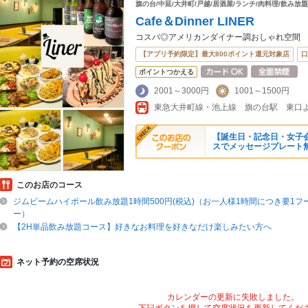
旗の台/中延/大井町/戸越/居酒屋/ランチ/肉料理/飲み放題
Cafe＆Dinner LINER
コスパ◎アメリカンダイナー調おしゃれ空間
【アプリ予約限定】最大800ポイント還元対象店
口
ポイントつかえる
2001～3000円
1001～1500円
【誕生日・記念日・女子会な
スでメッセージプレート無
このお店のコース
ジムビームハイボール飲み放題1時間500円(税込)（お一人様1時間につき要1
ー）
【2H単品飲み放題コース】好きなお料理を好きなだけ楽しみたい方へ
ネット予約の空席状況
カレンダーの更新に失敗しました。