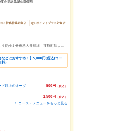
/宴会/記念日/誕生日/貸切
コミ投稿特典対象店
ポイントプラス対象店
東急大井町線・池上線 旗の台駅 東口より徒歩１分東急大井町線 荏原町駅より徒歩５分
どにおすすめ！】5,000円(税込)コー
料♪
フード以上のオーダ
500円
（税込）
2,500円
（税込）
コース・メニューをもっと見る