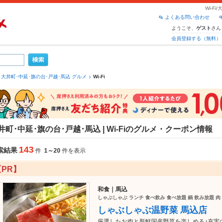
Wi-F
よくある問い合わせ
ようこそ、
さん
ゲスト
会員登録する（無料）
大井町･中延･旗の台･戸越･馬込 グルメ
Wi-Fi
井町･中延･旗の台･戸越･馬込 | Wi-Fiのグルメ・クーポン情報
143
索結果
件
1～20
件を表示
【PR】
和食｜馬込
しゃぶしゃぶ ランチ 食べ飲み 食べ放題 鍋 飲み放題 肉
しゃぶしゃぶ温野菜 馬込店
厳選したお肉と新鮮国産野菜を楽しめる♪充実の