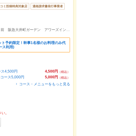
コミ投稿特典対象店
適格請求書発行事業者
大井町駅中央口徒歩1分 アトレ口改札西口前 阪急大井町ガーデン アワーズイン阪急ツイン館2F
ット予約限定！幹事1名様のお料理のみ代
ース利用)
4,500円
4,500円
（税込）
ース5,000円
5,000円
（税込）
コース・メニューをもっと見る
さい。