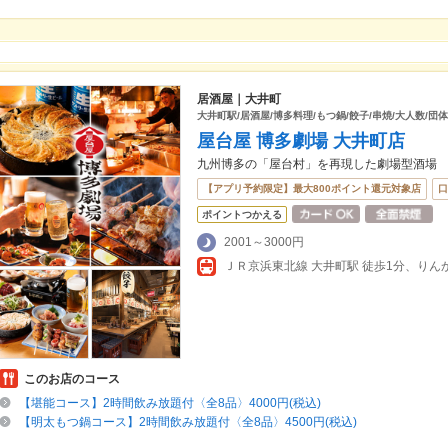
居酒屋｜大井町
大井町駅/居酒屋/博多料理/もつ鍋/餃子/串焼/大人数/団体
屋台屋 博多劇場 大井町店
九州博多の「屋台村」を再現した劇場型酒場
【アプリ予約限定】最大800ポイント還元対象店
口
ポイントつかえる
2001～3000円
ＪＲ京浜東北線 大井町駅 徒歩1分、りんか
このお店のコース
【堪能コース】2時間飲み放題付〈全8品〉4000円(税込)
【明太もつ鍋コース】2時間飲み放題付〈全8品〉4500円(税込)