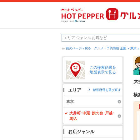
前のページへ戻る
グルメ・予約情報 全国
東京
この検索結果を
地図表示で見る
大
エリア
都道府県を選び直す
検
東京
大井町･中延･旗の台･戸越･
馬込
お店ジャンル