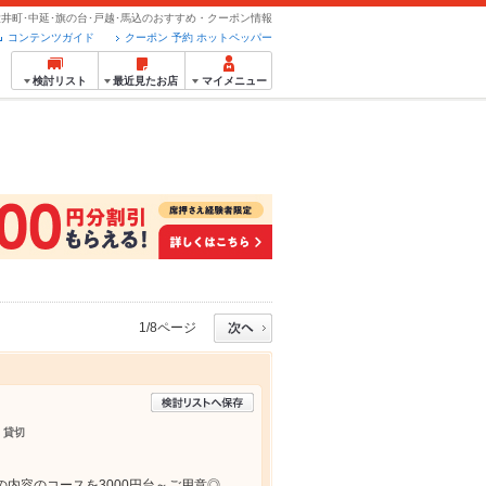
i/大井町･中延･旗の台･戸越･馬込のおすすめ・クーポン情報
コンテンツガイド
クーポン 予約 ホットペッパー
検討リスト
最近見たお店
マイメニュー
1/8ページ
 貸切
内容のコースを3000円台～ご用意◎