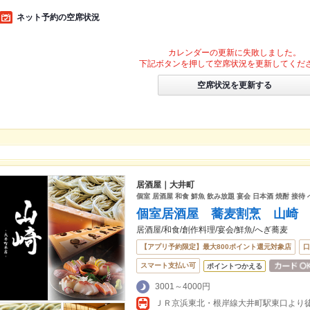
ネット予約の空席状況
カレンダーの更新に失敗しました。
下記ボタンを押して空席状況を更新してくだ
空席状況を更新する
居酒屋｜大井町
個室 居酒屋 和食 鮮魚 飲み放題 宴会 日本酒 焼酎 接待
個室居酒屋 蕎麦割烹 山崎
居酒屋/和食/創作料理/宴会/鮮魚/へぎ蕎麦
【アプリ予約限定】最大800ポイント還元対象店
口
スマート支払い可
ポイントつかえる
3001～4000円
ＪＲ京浜東北・根岸線大井町駅東口より徒