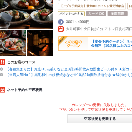
【アプリ予約限定】最大800ポイント還元対象店
口
ポイントつかえる
3001～4000円
【宴会予約クーポン】ネ
金無料（10名様以上のコ
このお店のコース
【各種集まりに】お造り3点盛りなど全8品2時間飲み放題生ビール付き ★彩コース
【当店人気No.1】黒毛和牛の鉄板焼きなど全10品2時間飲放題付き ★縁(ゆかり)コ
ネット予約の空席状況
カレンダーの更新に失敗しました。
下記ボタンを押して空席状況を更新してくだ
空席状況を更新する