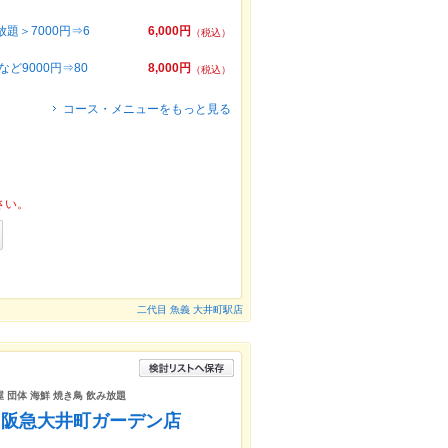
題＞7000円⇒6
6,000円
（税込）
ど9000円⇒80
8,000円
（税込）
コース・メニューをもっと見る
さい。
二代目 魚義 大井町駅店
 団体 海鮮 焼き鳥 飲み放題
 阪急大井町ガーデン店